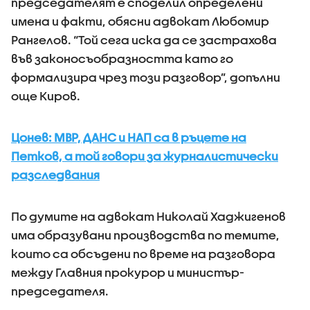
председателят е споделил определени
имена и факти, обясни адвокат Любомир
Рангелов. “Той сега иска да се застрахова
във законосъобразността като го
формализира чрез този разговор”, допълни
още Киров.
Цонев: МВР, ДАНС и НАП са в ръцете на
Петков, а той говори за журналистически
разследвания
По думите на адвокат Николай Хаджигенов
има образувани производства по темите,
които са обсъдени по време на разговора
между Главния прокурор и министър-
председателя.