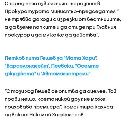
Според него извиканият на разпит в
Прокуратурата министър-председател “
не трябва да ходи с изрезки от вестниците,
а да вземе папките и да отиде при Главния
прокурор и да му каже да действа”.
Петков пита Гешев за "Мата Хари",
"Барселонагейт", Пеевски, "Осемте
джуджета" и "Автомагистрали"
“С този ход Гешев се опитва да оцелее. Той
прави нещо, което никой друг не може-
призовава премиера”, коментира казуса
адвокат Николай Хаджигенов.