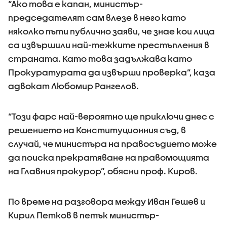
“Ако това е капан, министър-
председателят сам влезе в него като
няколко пъти публично заяви, че знае кои лица
са извършили най-тежките престъпления в
страната. Като това задължава като
Прокуратурата да извърши проверка”, каза
адвокат Любомир Рангелов.
“Този фарс най-вероятно ще приключи днес с
решението на Конституционния съд, в
случай, че министъра на правосъдието може
да поиска прекратяване на правомощията
на Главния прокурор”, обясни проф. Киров.
По време на разговора между Иван Гешев и
Кирил Петков в петък министър-