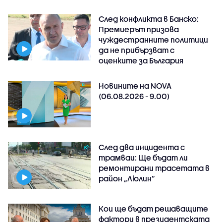
След конфликта в Банско:
Премиерът призова
чуждестранните политици
да не прибързват с
оценките за България
Новините на NOVA
(06.08.2026 - 9.00)
След два инцидента с
трамваи: Ще бъдат ли
ремонтирани трасетата в
район „Люлин”
Кои ще бъдат решаващите
фактори в президентската