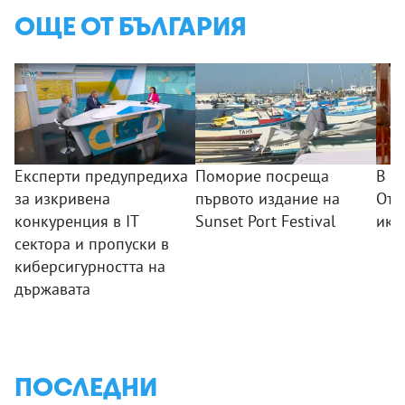
ОЩЕ ОТ БЪЛГАРИЯ
Експерти предупредиха
Поморие посреща
В п
за изкривена
първото издание на
Отк
конкуренция в IT
Sunset Port Festival
ико
сектора и пропуски в
киберсигурността на
държавата
ПОСЛЕДНИ