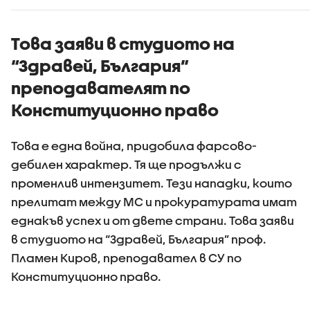
Това заяви в студиото на
“Здравей, България”
преподавателят по
Конституционно право
Това е една война, придобила фарсово-
дебилен характер. Тя ще продължи с
променлив интензитет. Тези нападки, които
прелитат между МС и прокуратурата имат
еднакъв успех и от двете страни. Това заяви
в студиото на “Здравей, България” проф.
Пламен Киров, преподавател в СУ по
Конституционно право.