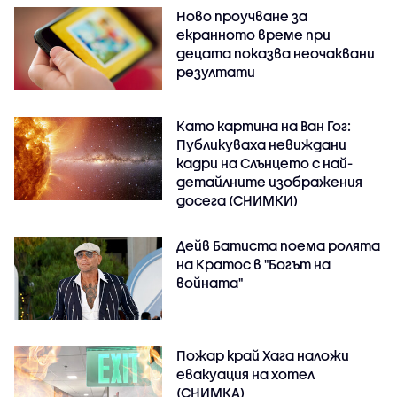
Ново проучване за
екранното време при
децата показва неочаквани
резултати
Като картина на Ван Гог:
Публикуваха невиждани
кадри на Слънцето с най-
детайлните изображения
досега (СНИМКИ)
Дейв Батиста поема ролята
на Кратос в "Богът на
войната"
Пожар край Хага наложи
евакуация на хотел
(СНИМКА)