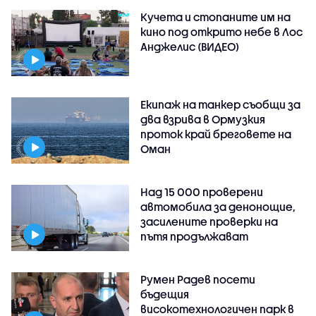
Кучета и стопаните им на
кино под открито небе в Лос
Анджелис (ВИДЕО)
Екипаж на танкер съобщи за
два взрива в Ормузкия
проток край бреговете на
Оман
Над 15 000 проверени
автомобила за денонощие,
засилените проверки на
пътя продължават
Румен Радев посети
бъдещия
високотехнологичен парк в