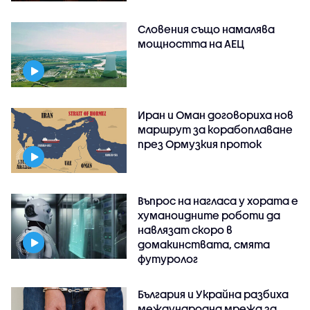
Словения също намалява
мощността на АЕЦ
Иран и Оман договориха нов
маршрут за корабоплаване
през Ормузкия проток
Въпрос на нагласа у хората е
хуманоидните роботи да
навлязат скоро в
домакинствата, смята
футуролог
България и Украйна разбиха
международна мрежа за