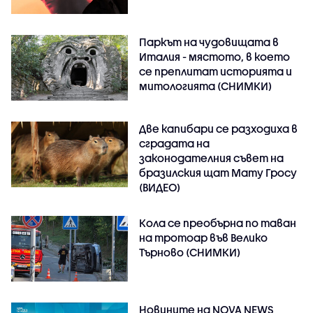
Паркът на чудовищата в
Италия - мястото, в което
се преплитат историята и
митологията (СНИМКИ)
Две капибари се разходиха в
сградата на
законодателния съвет на
бразилския щат Мату Гросу
(ВИДЕО)
Кола се преобърна по таван
на тротоар във Велико
Търново (СНИМКИ)
Новините на NOVA NEWS