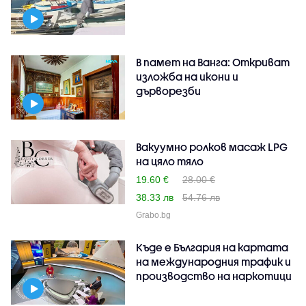
В памет на Ванга: Откриват
изложба на икони и
дърворезби
Вакуумно ролков масаж LPG
на цяло тяло
19.60 €
28.00 €
38.33 лв
54.76 лв
Grabo.bg
Къде е България на картата
на международния трафик и
производство на наркотици