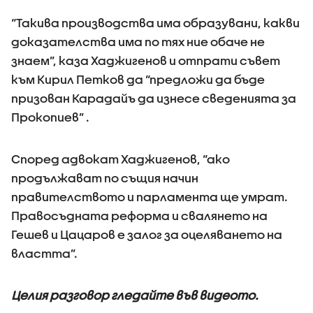
“Такива производства има образувани, какви
доказателства има по тях ние обаче не
знаем”, каза Хаджигенов и отпрати съвет
към Кирил Петков да “предложи да бъде
призован Карадайъ да изнесе сведенията за
Прокопиев” .
Според адвокат Хаджигенов, “ако
продължават по същия начин
правителството и парламента ще умрат.
Правосъдната реформа и свалянето на
Гешев и Цацаров е залог за оцеляването на
властта”.
Целия разговор гледайте във видеото.