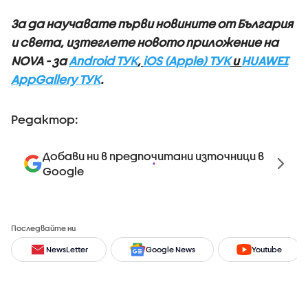
За да научавате първи новините от България
и света, изтеглете новото приложение на
NOVA - за
Android ТУК
,
iOS (Apple) ТУК
и
HUAWEI
AppGallery ТУК
.
Редактор:
Добави ни в предпочитани източници в
Google
Последвайте ни
NewsLetter
Google News
Youtube