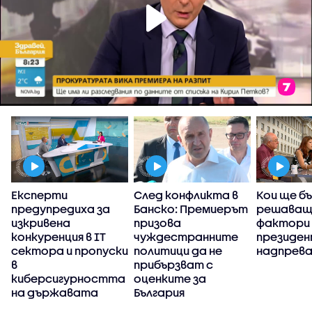
Експерти
След конфликта в
Кои ще б
предупредиха за
Банско: Премиерът
решаващ
изкривена
призова
фактори 
конкуренция в IT
чуждестранните
президе
сектора и пропуски
политици да не
надпрев
в
прибързват с
киберсигурността
оценките за
на държавата
България