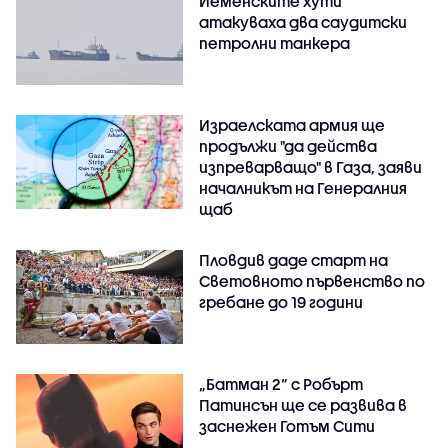
Йеменските хути
атакуваха два саудитски
петролни танкера
Израелската армия ще
продължи "да действа
изпреварващо" в Газа, заяви
началникът на Генералния
щаб
Пловдив даде старт на
Световното първенство по
гребане до 19 години
„Батман 2“ с Робърт
Патинсън ще се развива в
заснежен Готъм Сити