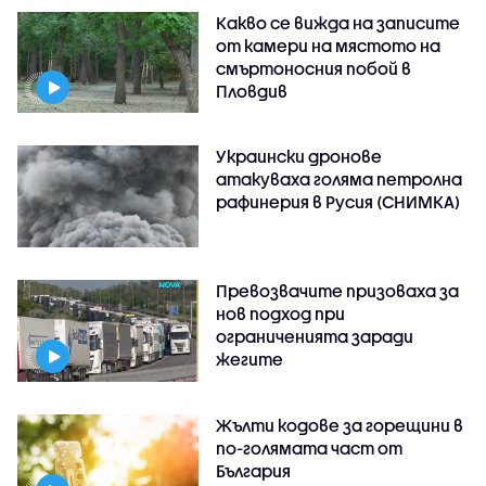
Какво се вижда на записите
от камери на мястото на
смъртоносния побой в
Пловдив
Украински дронове
атакуваха голяма петролна
рафинерия в Русия (СНИМКА)
Превозвачите призоваха за
нов подход при
ограниченията заради
жегите
Жълти кодове за горещини в
по-голямата част от
България