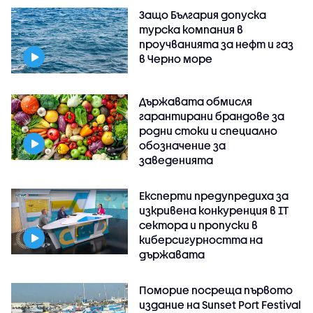
Защо България допуска
турска компания в
проучванията за нефт и газ
в Черно море
Държавата обмисля
гарантирани брандове за
родни стоки и специално
обозначение за
заведенията
Експерти предупредиха за
изкривена конкуренция в IT
сектора и пропуски в
киберсигурността на
държавата
Поморие посреща първото
издание на Sunset Port Festival