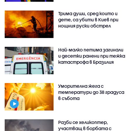
Трима души, сред които и
дете, са убити в Киев при
нощния руски обстрел
Най-малко петима загинали
и десетки ранени при тежка
катастрофа в Бразилия
Уморителна жега с
температури до 38 градуса
в събота
Разби се хеликоптер,
участващ в борбата с