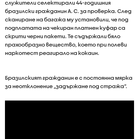
служители селектирали 44-годишния
бразилски гражданин А. С. за проверка. След
сканиране на багажа му установили, че под
подплатата на чекиран платнен куфар са
скрити черни пакети. Те съдържали бяло
прахообразно вещество, което при полеви
наркотест реагирало на кокаин.
Бразилският гражданин е с постоянна мярка
за неотклонение „задържане под стража“.