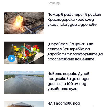
Grabo.bg
Пожар в рафинерия в руския
Краснодарски край след
украински удар с дронове
„Справедлива цена“: От
септември трябва да
заработят платформите за
проследяване на цените
Нивото на река Дунав
продължава да спада,
достигна 109 см под
условната нула
НАП постави под