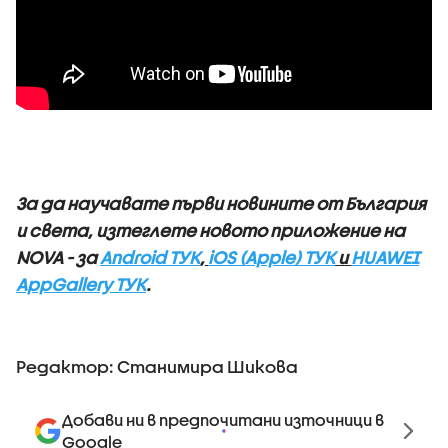
За да научавате първи новините от България
и света, изтеглете новото приложение на
NOVA - за
Android ТУК
,
iOS (Apple) ТУК
и
HUAWEI
AppGallery ТУК
.
Редактор: Станимира Шикова
Добави ни в предпочитани източници в
Google