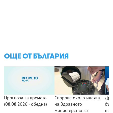
ОЩЕ ОТ БЪЛГАРИЯ
Прогноза за времето
Спорове около идеята
Дро
(08.08.2026 - обедна)
на Здравното
бъл
министерство за
про