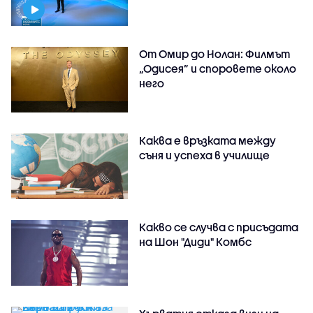
От Омир до Нолан: Филмът
„Одисея” и споровете около
него
Каква е връзката между
съня и успеха в училище
Какво се случва с присъдата
на Шон "Диди" Комбс