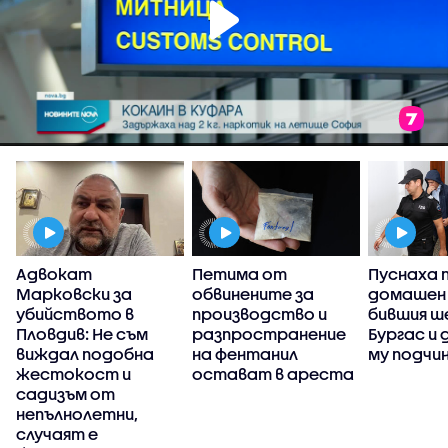
Адвокат
Петима от
Пуснаха 
Марковски за
обвинените за
домашен
убийството в
производство и
бившия ше
Пловдив: Не съм
разпространение
Бургас и
виждал подобна
на фентанил
му подчи
жестокост и
остават в ареста
садизъм от
непълнолетни,
случаят е