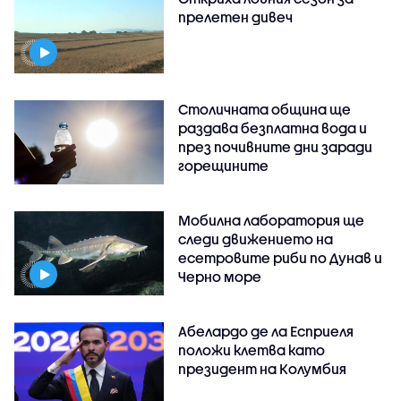
прелетен дивеч
Столичната община ще
раздава безплатна вода и
през почивните дни заради
горещините
Мобилна лаборатория ще
следи движението на
есетровите риби по Дунав и
Черно море
Абелардо де ла Есприеля
положи клетва като
президент на Колумбия