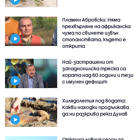
Пламен Абровски: Няма
прехвърляне на африканска
чума по свинете извън
стопанствата, където е
открита
Най-застрашени от
западнонилска треска са
хората над 60 години и тези
с имунен дефицит
Хилядолетия под водата:
Какви находки продължава
да ни разкрива река Дунав
Откриха ловния сезон за