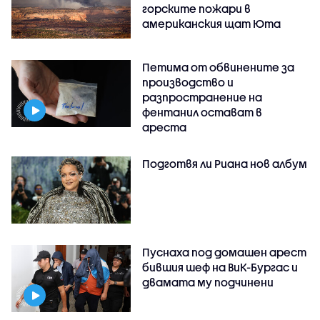
горските пожари в
американския щат Юта
Петима от обвинените за
производство и
разпространение на
фентанил остават в
ареста
Подготвя ли Риана нов албум
Пуснаха под домашен арест
бившия шеф на ВиК-Бургас и
двамата му подчинени