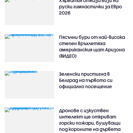
Хърватия отказа визи на
руски гимнастички за Евро
2026
Пясъчни бури от най-висока
степен връхлетяха
американския щат Аризона
(ВИДЕО)
Зеленски пристигна в
Белград на първото си
официално посещение
Дронове с изкуствен
интелект ще откриват
горски пожари, бушуващи
под короните на дървета