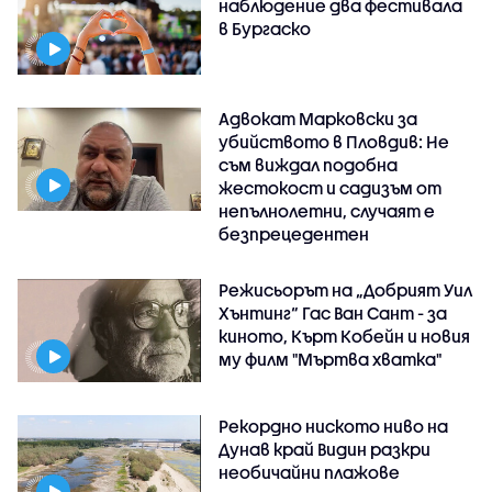
наблюдение два фестивала
в Бургаско
Адвокат Марковски за
убийството в Пловдив: Не
съм виждал подобна
жестокост и садизъм от
непълнолетни, случаят е
безпрецедентен
Режисьорът на „Добрият Уил
Хънтинг“ Гас Ван Сант - за
киното, Кърт Кобейн и новия
му филм "Мъртва хватка"
Рекордно ниското ниво на
Дунав край Видин разкри
необичайни плажове