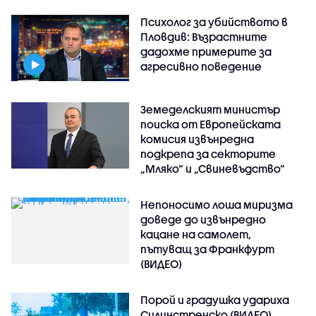
Психолог за убийството в
Пловдив: Възрастните
дадохме примерите за
агресивно поведение
Земеделският министър
поиска от Европейската
комисия извънредна
подкрепа за секторите
„Мляко“ и „Свиневъдство“
Непоносимо лоша миризма
доведе до извънредно
кацане на самолет,
пътуващ за Франкфурт
(ВИДЕО)
Порой и градушка удариха
Силинстренско (ВИДЕО)