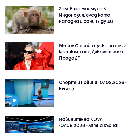
Заловиха маймуна в
Индонезия, след като
нападна и рани 17 души
Мерил Стрийп пуска на търг
костюми от „Дяволът носи
Прада 2“
Спортни новини (07.08.2026 -
късна)
Новините на NOVA
(07.08.2026 - лятна късна)