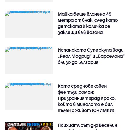
Майка беше влачена 45
метра от влак, след като
детската ѝ количка се
заклещи във вагона
Испанската Суперкупа води
„Реал Мадрид“ и „Барселона“
близо до България
Като средновековен
фентъзи роман:
Призрачният град Крако,
който в миналото е бил
пълен с живот (СНИМКИ)
Психиатърът д-р Веселин