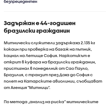
безпрецедентен
Задържан е 44-годишен
бразилски гражданин
Митнически служители задържаха 2.135 кг
кокаин при проверка на багаж на пътник,
кацнал на Летище София. Наркотикът е
открит в куфара на бразилски гражданин,
пристигнал в понеделник от Сао Пауло,
Бразилия, с транзит през Доха до София с
полет на Катарските авиолинии, съобщават
от Агенция "Митници".
По метода „анализ на риска“ митническите