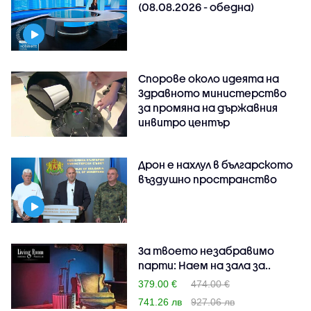
(08.08.2026 - обедна)
Спорове около идеята на
Здравното министерство
за промяна на държавния
инвитро център
Дрон е нахлул в българското
въздушно пространство
За твоето незабравимо
парти: Наем на зала за..
379.00 €
474.00 €
741.26 лв
927.06 лв