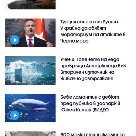
Турция поиска от Русия и
Украйна да обявят
мораториум на атаките в
Черно море
Учени: Топенето на леда
превръща Антарктида във
вторичен източник на
живачно замърсяване
Бебе ламантин с дебют
пред публика в зоопарк в
Южен Китай (ВИДЕО
600 малки птици фламинго