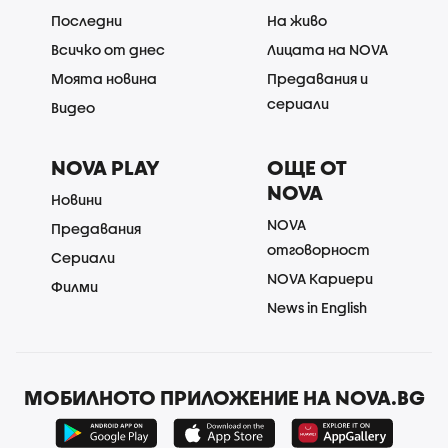
Последни
На живо
Всичко от днес
Лицата на NOVA
Моята новина
Предавания и
сериали
Видео
NOVA PLAY
ОЩЕ ОТ
NOVA
Новини
NOVA
Предавания
отговорност
Сериали
NOVA Кариери
Филми
News in English
МОБИЛНОТО ПРИЛОЖЕНИЕ НА NOVA.BG