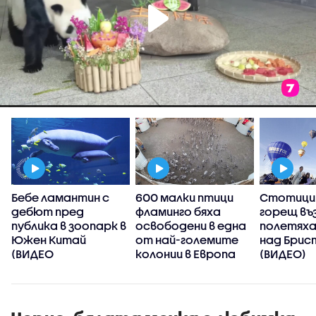
Бебе ламантин с
600 малки птици
Стотици 
дебют пред
фламинго бяха
горещ въ
публика в зоопарк в
освободени в една
полетяха
Южен Китай
от най-големите
над Брис
(ВИДЕО
колонии в Европа
(ВИДЕО)
(ВИДЕО)