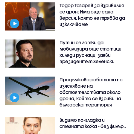
Тодор Тагарев за взривилия
се дрон: Има още една
версия, която не трябва да
изключваме
Путин се готви да
мобилизира още стотици
хиляди руснаци, заяви
президентът Зеленски
Продължава работата по
изясняване на
обстоятелствата около
дрона, който се взриви на
българска територия
Видимо по-гладка и
стегната кожа - без филър..