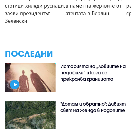
стотици хиляди руснаци,
в памет на жертвите от
ран
заяви президентът
атентата в Берлин
сре
Зеленски
ПОСЛЕДНИ
Историята на „ловците на
педофили” и кога се
прекрачва границата
"Дотам и обратно": Дивият
свят на Женда в Родопите