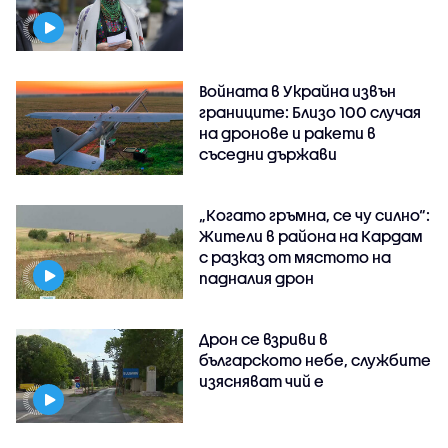
Войната в Украйна извън
границите: Близо 100 случая
на дронове и ракети в
съседни държави
„Когато гръмна, се чу силно“:
Жители в района на Кардам
с разказ от мястото на
падналия дрон
Дрон се взриви в
българското небе, службите
изясняват чий е