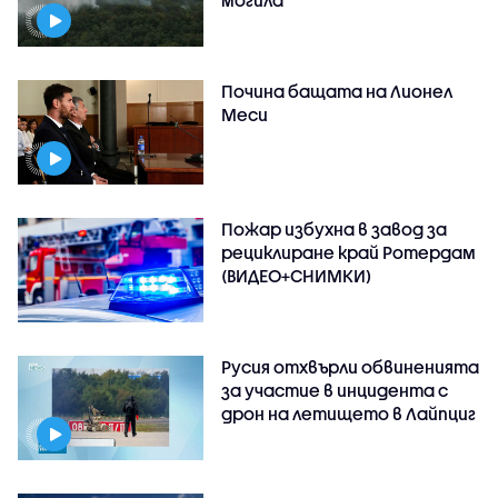
могила
Почина бащата на Лионел
Меси
Пожар избухна в завод за
рециклиране край Ротердам
(ВИДЕО+СНИМКИ)
Русия отхвърли обвиненията
за участие в инцидента с
дрон на летището в Лайпциг