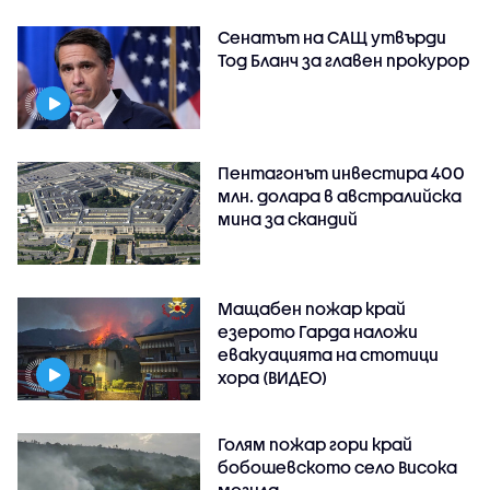
Сенатът на САЩ утвърди
Тод Бланч за главен прокурор
Пентагонът инвестира 400
млн. долара в австралийска
мина за скандий
Мащабен пожар край
езерото Гарда наложи
евакуацията на стотици
хора (ВИДЕО)
Голям пожар гори край
бобошевското село Висока