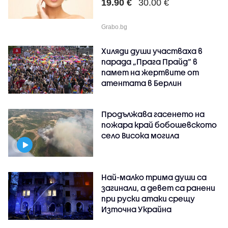
19.90 €
30.00 €
Grabo.bg
Хиляди души участваха в
парада „Прага Прайд“ в
памет на жертвите от
атентата в Берлин
Продължава гасенето на
пожара край бобошевското
село Висока могила
Най-малко трима души са
загинали, а девет са ранени
при руски атаки срещу
Източна Украйна