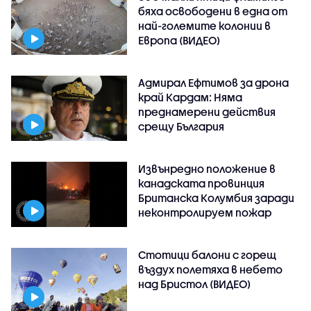
бяха освободени в една от
най-големите колонии в
Европа (ВИДЕО)
Адмирал Ефтимов за дрона
край Кардам: Няма
преднамерени действия
срещу България
Извънредно положение в
канадската провинция
Британска Колумбия заради
неконтролируем пожар
Стотици балони с горещ
въздух полетяха в небето
над Бристол (ВИДЕО)