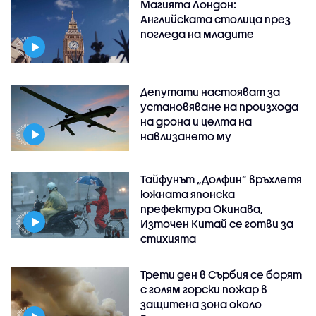
Магията Лондон:
Английската столица през
погледа на младите
Депутати настояват за
установяване на произхода
на дрона и целта на
навлизането му
Тайфунът „Долфин” връхлетя
южната японска
префектура Окинава,
Източен Китай се готви за
стихията
Трети ден в Сърбия се борят
с голям горски пожар в
защитена зона около