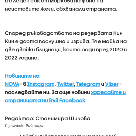
и с леден сок от моркови на фона на
неистовите жеги, обхванали страната.
Според ръководството на резервата Кин
Кин е доста послушна и игрива. Тя е майка на
две двойки близнаци, които роди през 2020 и
2022 година.
Новините на
NOVA
- в
Instagram
,
Twitter
,
Telegram
и
Viber
-
последвайте ни.
За още новини
харесайте и
страницата ни във Facebook
.
Редактор: Станимира Шикова
Източник:
Ройтерс