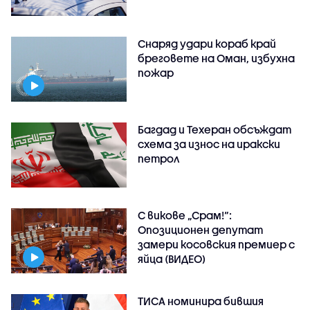
Снаряд удари кораб край
бреговете на Оман, избухна
пожар
Багдад и Техеран обсъждат
схема за износ на иракски
петрол
С викове „Срам!“:
Опозиционен депутат
замери косовския премиер с
яйца (ВИДЕО)
ТИСА номинира бившия