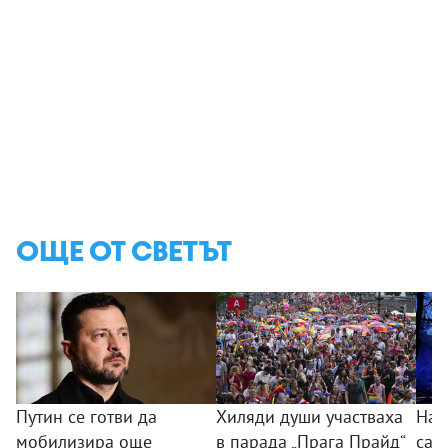
ОЩЕ ОТ СВЕТЪТ
Путин се готви да
Хиляди души участваха
Най
мобилизира още
в парада „Прага Прайд“
са з