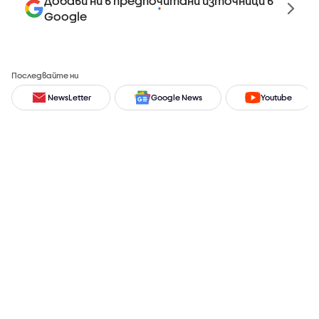
Добави ни в предпочитани източници в
Google
Последвайте ни
NewsLetter
Google News
Youtube