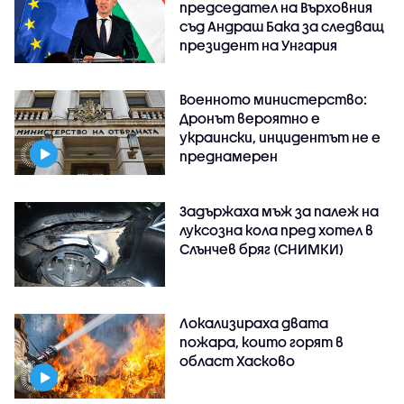
председател на Върховния
съд Андраш Бака за следващ
президент на Унгария
Военното министерство:
Дронът вероятно е
украински, инцидентът не е
преднамерен
Задържаха мъж за палеж на
луксозна кола пред хотел в
Слънчев бряг (СНИМКИ)
Локализираха двата
пожара, които горят в
област Хасково