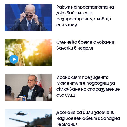
Ракът на простатата на
Джо Байдън се е
разпространил, съобщи
синът му
Слънчево време с локални
валежи в неделя
Иранският президент:
Моментът е подходящ за
сключване на споразумение
със САЩ
Дронове са били засечени
над военен обект в Западна
Германия