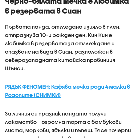
Черно-бялата мечка е любимка
в резервата в Сиан
Първата панда, отгледана изцяло в плен,
отпразнува 10-и рожден ден. Кин Кин е
любимка в резервата за отглеждане и
опазване на вида в Сиан, разположен в
северозападната китайска провинция
Шънси.
РЯДЪК ФЕНОМЕН: Кафява мечка роди 4 малки в
Родопите (СНИМКИ)
За личния си празник пандата получи
лакомство – огромна торта с бамбукови
листа, моркови, ябълки и пъпеш. Тя се почерпи