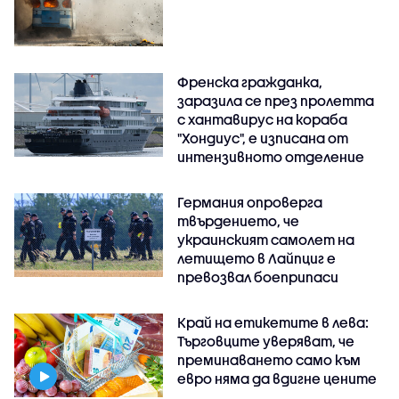
Френска гражданка,
заразила се през пролетта
с хантавирус на кораба
"Хондиус", е изписана от
интензивното отделение
Германия опроверга
твърдението, че
украинският самолет на
летището в Лайпциг е
превозвал боеприпаси
Край на етикетите в лева:
Търговците уверяват, че
преминаването само към
евро няма да вдигне цените