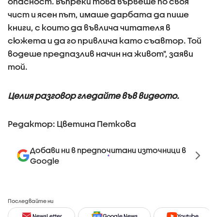
опасност. Въпреки това вървеше по своя
чист и ясен път, имаше дарбата да пише
книги, с които да въвлича читателя в
сюжета и да го привлича като съавтор. Той
водеше предпазлив начин на живот", заяви
той.
Целия разговор гледайте във видеото.
Редактор: Цветина Петкова
Добави ни в предпочитани източници в
Google
Последвайте ни
NewsLetter
Google News
Youtube