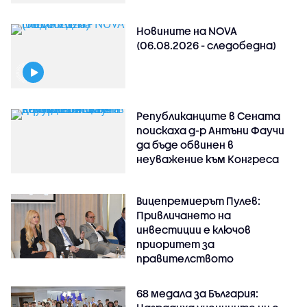
Новините на NOVA
(06.08.2026 - следобедна)
Републиканците в Сената
поискаха д-р Антъни Фаучи
да бъде обвинен в
неуважение към Конгреса
Вицепремиерът Пулев:
Привличането на
инвестиции е ключов
приоритет за
правителството
68 медала за България: