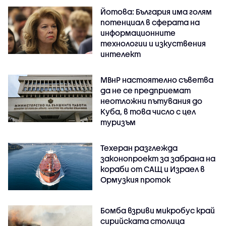
Йотова: България има голям
потенциал в сферата на
информационните
технологии и изкуствения
интелект
МВнР настоятелно съветва
да не се предприемат
неотложни пътувания до
Куба, в това число с цел
туризъм
Техеран разглежда
законопроект за забрана на
кораби от САЩ и Израел в
Ормузкия проток
Бомба взриви микробус край
сирийската столица