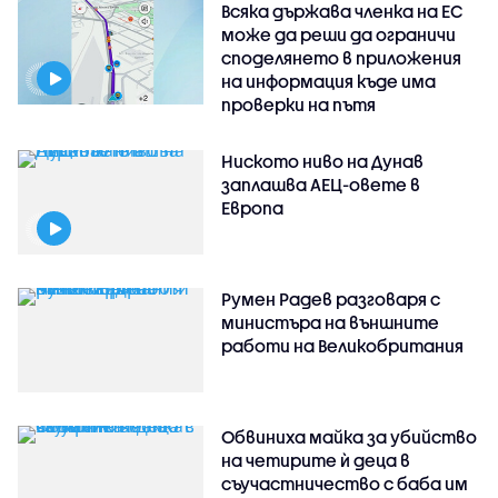
Всяка държава членка на ЕС
може да реши да ограничи
споделянето в приложения
на информация къде има
проверки на пътя
Ниското ниво на Дунав
заплашва АЕЦ-овете в
Европа
Румен Радев разговаря с
министъра на външните
работи на Великобритания
Обвиниха майка за убийство
на четирите ѝ деца в
съучастничество с баба им