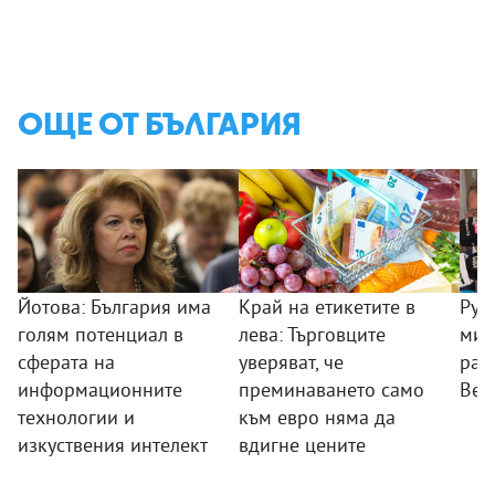
ОЩЕ ОТ БЪЛГАРИЯ
Йотова: България има
Край на етикетите в
Рум
голям потенциал в
лева: Търговците
мин
сферата на
уверяват, че
раб
информационните
преминаването само
Вел
технологии и
към евро няма да
изкуствения интелект
вдигне цените