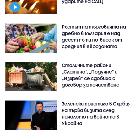
ударите на САЩ
Ръстът на търговията на
дребно в България е над
десет пъти по-висок от
средния в еврозоната
Столичните райони
„Слатина“, „Подуяне“ и
„Изгрев“ се сдобиха с
договор за почистване
Зеленски пристига в Сърбия
на първа визита след
началото на войната в
Украйна