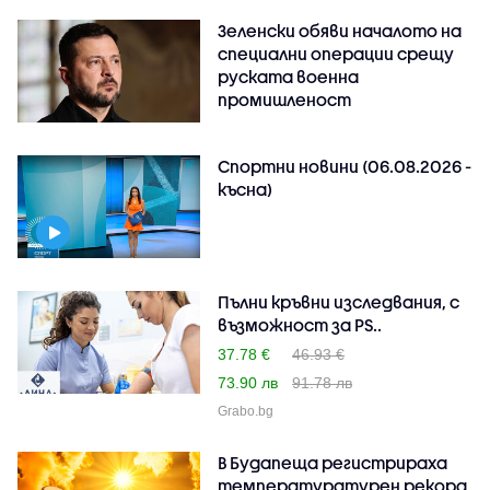
Зеленски обяви началото на
специални операции срещу
руската военна
промишленост
Спортни новини (06.08.2026 -
късна)
Пълни кръвни изследвания, с
възможност за PS..
37.78 €
46.93 €
73.90 лв
91.78 лв
Grabo.bg
В Будапеща регистрираха
температуратурен рекорд