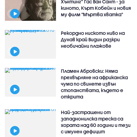
Хънтинг“ Гас Ван Сант - за
киното, Кърт Кобейн и новия
му филм "Мъртва хватка"
Рекордно ниското ниво на
Дунав край Видин разкри
необичайни плажове
Пламен Абровски: Няма
прехвърляне на африканска
чума по свинете извън
стопанствата, където е
открита
Най-застрашени от
западнонилска треска са
хората над 60 години и тези
с имунен дефицит