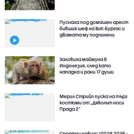
Пуснаха под домашен арест
бившия шеф на ВиК-Бургас и
двамата му подчинени
Заловиха маймуна в
Индонезия, след като
нападна и рани 17 души
Мерил Стрийп пуска на търг
костюми от „Дяволът носи
Прада 2“
Спортни новини (07.08.2026 -