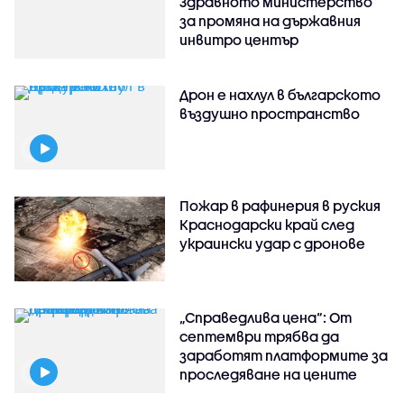
Здравното министерство
за промяна на държавния
инвитро център
Дрон е нахлул в българското
въздушно пространство
Пожар в рафинерия в руския
Краснодарски край след
украински удар с дронове
„Справедлива цена“: От
септември трябва да
заработят платформите за
проследяване на цените