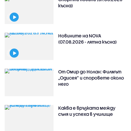
късна)
Новините на NOVA
(07.08.2026 - лятна късна)
От Омир до Нолан: Филмът
„Одисея” и споровете около
него
Каква е връзката между
съня и успеха в училище