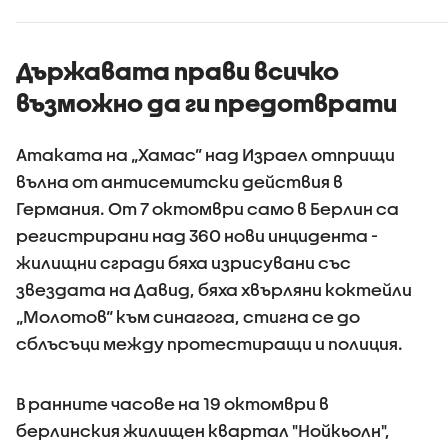
между двете
насам
държави
Държавата прави всичко
възможно да ги предотврати
Атаката на „Хамас” над Израел отприщи
вълна от антисемитски действия в
Германия. От 7 октомври само в Берлин са
регистрирани над 360 нови инцидента -
жилищни сгради бяха изрисувани със
звездата на Давид, бяха хвърляни коктейли
„Молотов“ към синагога, стигна се до
сблъсъци между протестиращи и полиция.
В ранните часове на 19 октомври в
берлинския жилищен квартал "Нойкьолн",