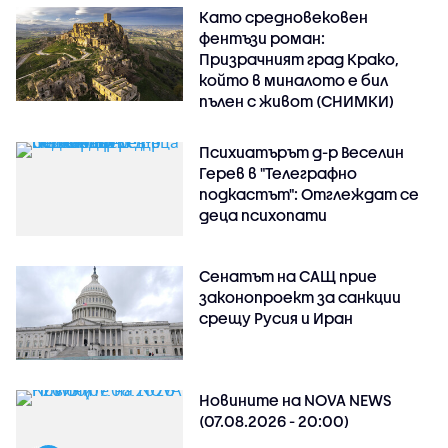
Като средновековен
фентъзи роман:
Призрачният град Крако,
който в миналото е бил
пълен с живот (СНИМКИ)
Психиатърът д-р Веселин
Герев в "Телеграфно
подкастът": Отглеждат се
деца психопати
Сенатът на САЩ прие
законопроект за санкции
срещу Русия и Иран
Новините на NOVA NEWS
(07.08.2026 - 20:00)