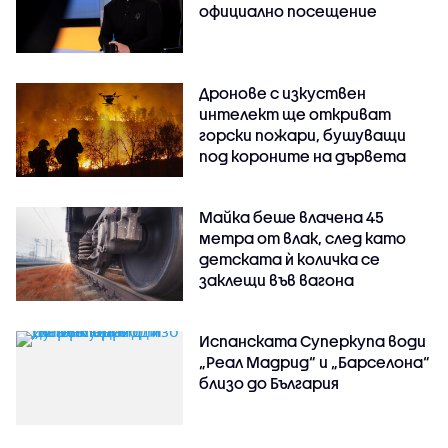
официално посещение
Дронове с изкуствен
интелект ще откриват
горски пожари, бушуващи
под короните на дървета
Майка беше влачена 45
метра от влак, след като
детската ѝ количка се
заклещи във вагона
Испанската Суперкупа води
„Реал Мадрид“ и „Барселона“
близо до България