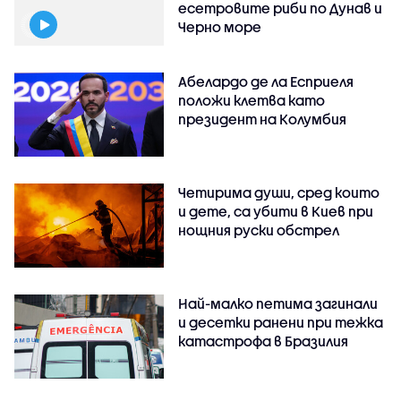
есетровите риби по Дунав и
Черно море
Абелардо де ла Есприеля
положи клетва като
президент на Колумбия
Четирима души, сред които
и дете, са убити в Киев при
нощния руски обстрел
Най-малко петима загинали
и десетки ранени при тежка
катастрофа в Бразилия