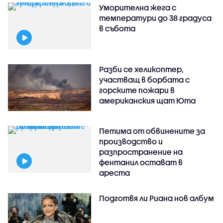
Уморителна жега с
температури до 38 градуса
в събота
Разби се хеликоптер,
участващ в борбата с
горските пожари в
американския щат Юта
Петима от обвинените за
производство и
разпространение на
фентанил остават в
ареста
Подготвя ли Риана нов албум