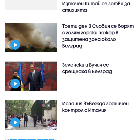
Източен Китай се готви за
стихията
Трети ден в Сърбия се борят
с голям горски пожар в
защитена зона около
Белград
Зеленски и Вучич се
срещнаха в Белград
Испания въвежда граничен
контрол с Италия