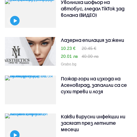
Уволниха шофьор на
автобус, гледал TikTok зад
волана (ВИДЕО)
Лазерна епилация за жени
10.23 €
20.45 €
20.01 лв
40.00 лв
Grabo.bg
Пожар гори на изхода на
Асеновград, запалили са се
сухи треви и лозя
Какви вирусни инфекции ни
засягат през летните
месеци