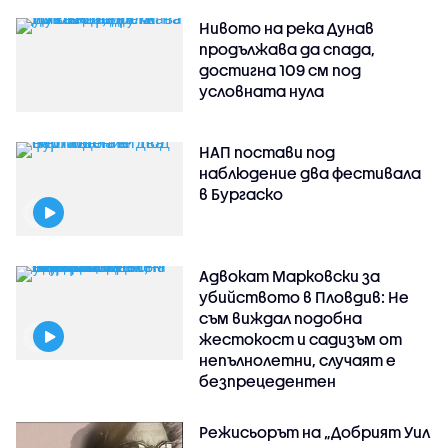
Нивото на река Дунав
продължава да спада,
достигна 109 см под
условната нула
НАП постави под
наблюдение два фестивала
в Бургаско
Адвокат Марковски за
убийството в Пловдив: Не
съм виждал подобна
жестокост и садизъм от
непълнолетни, случаят е
безпрецедентен
Режисьорът на „Добрият Уил