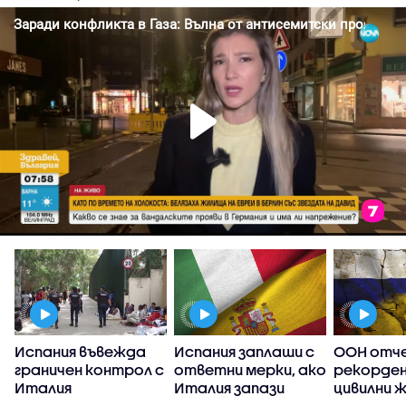
Испания въвежда
Испания заплаши с
ООН отч
граничен контрол с
ответни мерки, ако
рекорден
Италия
Италия запази
цивилни 
граничния контрол
Украйна о