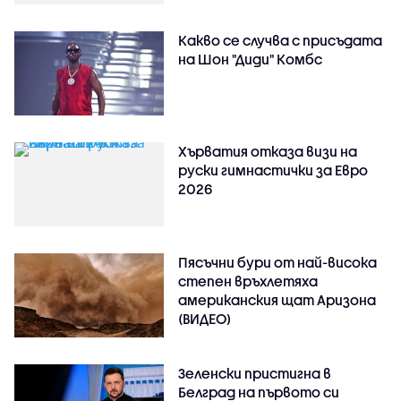
Какво се случва с присъдата
на Шон "Диди" Комбс
Хърватия отказа визи на
руски гимнастички за Евро
2026
Пясъчни бури от най-висока
степен връхлетяха
американския щат Аризона
(ВИДЕО)
Зеленски пристигна в
Белград на първото си