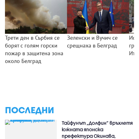
Трети ден в Сърбия се
Зеленски и Вучич се
Исп
борят с голям горски
срещнаха в Белград
гра
пожар в защитена зона
Ита
около Белград
ПОСЛЕДНИ
Тайфунът „Долфин” връхлетя
южната японска
префектура Окинава,