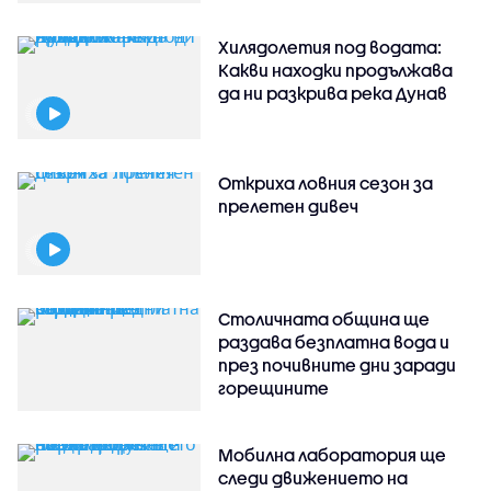
Хилядолетия под водата:
Какви находки продължава
да ни разкрива река Дунав
Откриха ловния сезон за
прелетен дивеч
Столичната община ще
раздава безплатна вода и
през почивните дни заради
горещините
Мобилна лаборатория ще
следи движението на