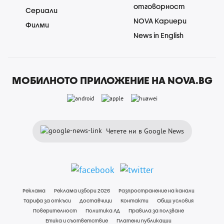
отговорност
Сериали
NOVA Кариери
Филми
News in English
МОБИЛНОТО ПРИЛОЖЕНИЕ НА NOVA.BG
Четете ни в Google News
Реклама
Реклама избори 2026
Разпространение на канали
Тарифа за откъси
Доставчици
Контакти
Общи условия
Поверителност
Политика ЛД
Правила за ползване
Етика и съответствие
Платени публикации