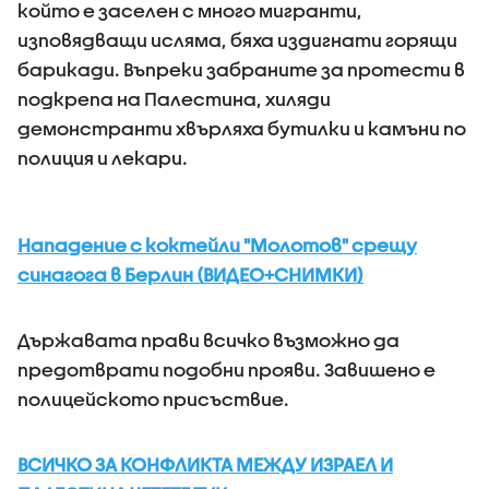
който е заселен с много мигранти,
изповядващи исляма, бяха издигнати горящи
барикади. Въпреки забраните за протести в
подкрепа на Палестина, хиляди
демонстранти хвърляха бутилки и камъни по
полиция и лекари.
Нападение с коктейли "Молотов" срещу
синагога в Берлин (ВИДЕО+СНИМКИ)
Държавата прави всичко възможно да
предотврати подобни прояви. Завишено е
полицейското присъствие.
ВСИЧКО ЗА КОНФЛИКТА МЕЖДУ ИЗРАЕЛ И