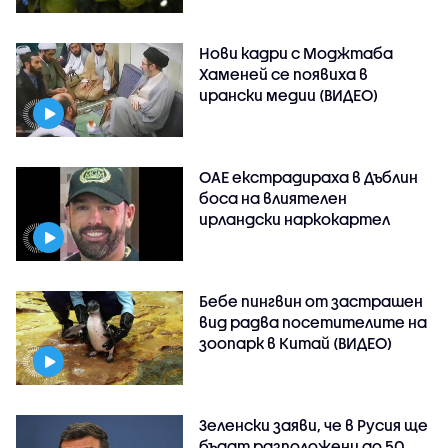
Нови кадри с Моджтаба
Хаменей се появиха в
ирански медии (ВИДЕО)
ОАЕ екстрадираха в Дъблин
боса на влиятелен
ирландски наркокартел
Бебе пингвин от застрашен
вид радва посетителите на
зоопарк в Китай (ВИДЕО)
Зеленски заяви, че в Русия ще
бъдат разположени до 50