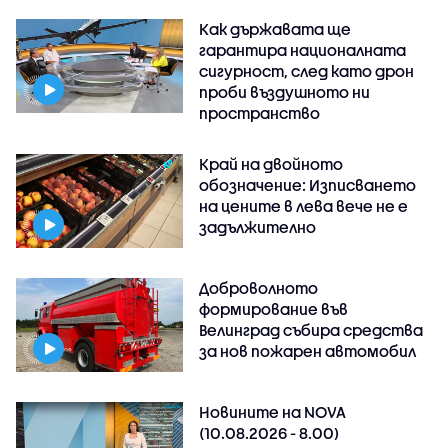
Как държавата ще
гарантира националната
сигурност, след като дрон
проби въздушното ни
пространство
Край на двойното
обозначение: Изписването
на цените в лева вече не е
задължително
Доброволното
формирование във
Велинград събира средства
за нов пожарен автомобил
Новините на NOVA
(10.08.2026 - 8.00)