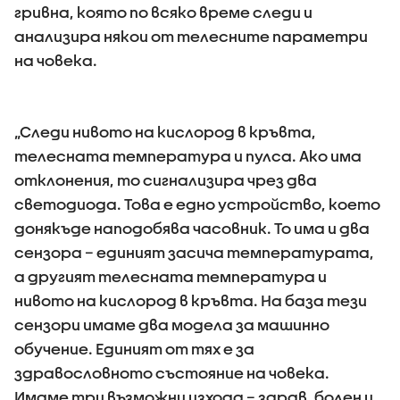
гривна, която по всяко време следи и
анализира някои от телесните параметри
на човека.
„Следи нивото на кислород в кръвта,
телесната температура и пулса. Ако има
отклонения, то сигнализира чрез два
светодиода. Това е едно устройство, което
донякъде наподобява часовник. То има и два
сензора – единият засича температурата,
а другият телесната температура и
нивото на кислород в кръвта. На база тези
сензори имаме два модела за машинно
обучение. Единият от тях е за
здравословното състояние на човека.
Имаме три възможни изхода – здрав, болен и