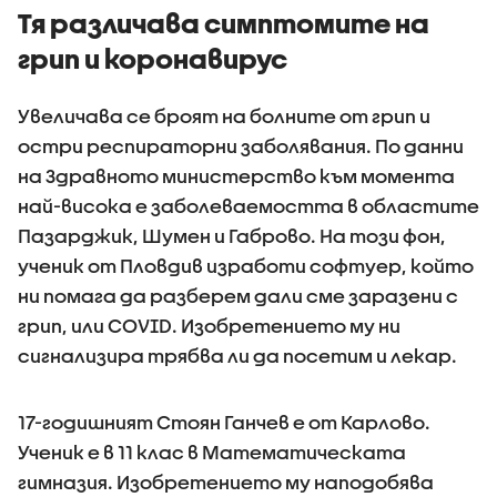
Тя различава симптомите на
грип и коронавирус
Увеличава се броят на болните от грип и
остри респираторни заболявания. По данни
на Здравното министерство към момента
най-висока е заболеваемостта в областите
Пазарджик, Шумен и Габрово. На този фон,
ученик от Пловдив изработи софтуер, който
ни помага да разберем дали сме заразени с
грип, или COVID. Изобретението му ни
сигнализира трябва ли да посетим и лекар.
17-годишният Стоян Ганчев е от Карлово.
Ученик е в 11 клас в Математическата
гимназия. Изобретението му наподобява