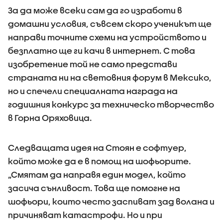
За да може всеки сам да го изработи в
домашни условия, съвсем скоро ученикът ще
направи точните схеми на устройството и
безплатно ще ги качи в интернет. С това
изобретение той не само представи
страната ни на световния форум в Мексико,
но и спечели специалната награда на
годишния конкурс за техническо творчество
в Горна Оряховица.
Следващата идея на Стоян е софтуер,
който може да е в помощ на шофьорите.
„Смятам да направя един модел, който
засича сънливост. Това ще помогне на
шофьори, които често заспиват зад волана и
причиняват катастрофи. Но и при