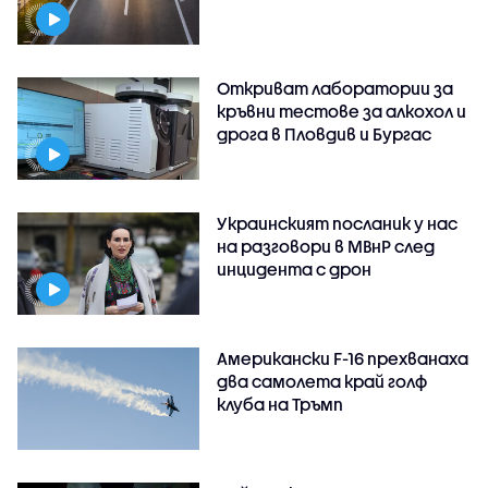
Откриват лаборатории за
кръвни тестове за алкохол и
дрога в Пловдив и Бургас
Украинският посланик у нас
на разговори в МВнР след
инцидента с дрон
Американски F-16 прехванаха
два самолета край голф
клуба на Тръмп