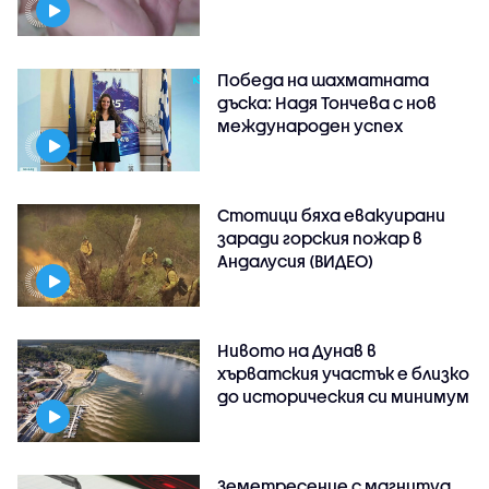
Победа на шахматната
дъска: Надя Тончева с нов
международен успех
Стотици бяха евакуирани
заради горския пожар в
Андалусия (ВИДЕО)
Нивото на Дунав в
хърватския участък е близко
до историческия си минимум
Земетресение с магнитуд