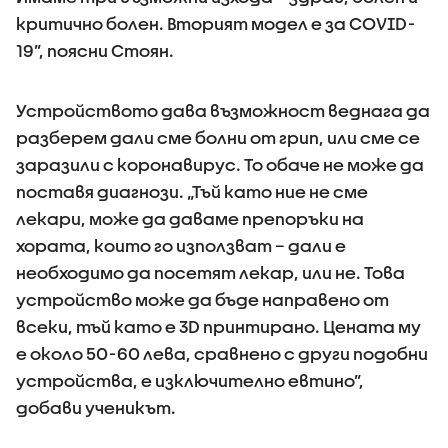
критично болен. Вторият модел е за COVID-
19”, поясни Стоян.
Устройството дава възможност веднага да
разберем дали сме болни от грип, или сме се
заразили с коронавирус. То обаче не може да
поставя диагнози. „Тъй като ние не сме
лекари, може да даваме препоръки на
хората, които го използват – дали е
необходимо да посетят лекар, или не. Това
устройство може да бъде направено от
всеки, тъй като е 3D принтирано. Цената му
е около 50-60 лева, сравнено с други подобни
устройства, е изключително евтино”,
добави ученикът.