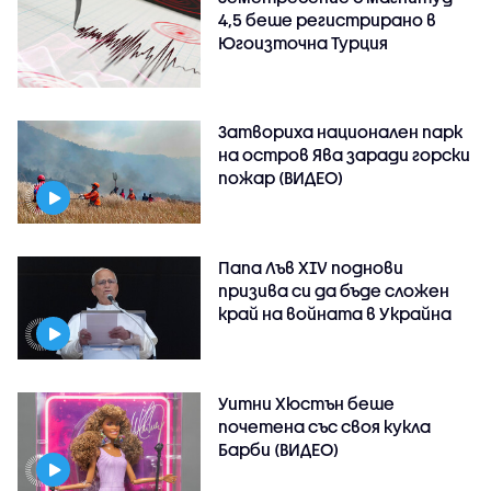
4,5 беше регистрирано в
Югоизточна Турция
Затвориха национален парк
на остров Ява заради горски
пожар (ВИДЕО)
Папа Лъв XIV поднови
призива си да бъде сложен
край на войната в Украйна
Уитни Хюстън беше
почетена със своя кукла
Барби (ВИДЕО)