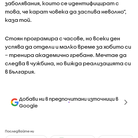
заболявания, които се идентифицират с
това, че карат човека да заспива неволно”,
каза той.
Стоян програмира с часове, но всеки ден
успява да отдели и малко време за хобито си
– тренира академично гребане. Мечтае да
следва в чужбина, но вижда реализацията си
в България.
Добави ни в предпочитани източници в
Google
Последвайте ни