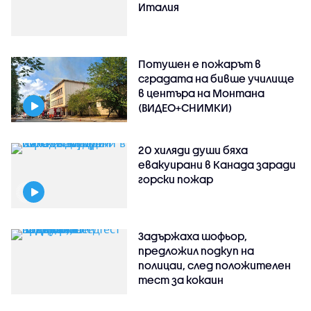
Италия
Потушен е пожарът в
сградата на бивше училище
в центъра на Монтана
(ВИДЕО+СНИМКИ)
20 хиляди души бяха
евакуирани в Канада заради
горски пожар
Задържаха шофьор,
предложил подкуп на
полицаи, след положителен
тест за кокаин