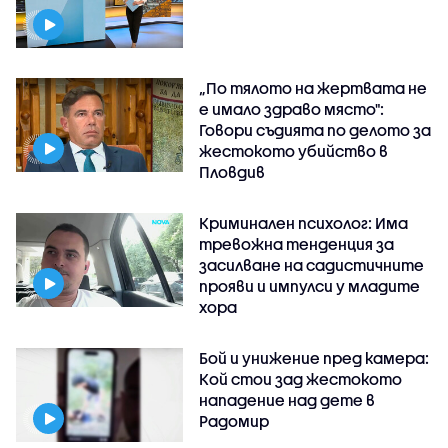
„По тялото на жертвата не
е имало здраво място":
Говори съдията по делото за
жестокото убийство в
Пловдив
Криминален психолог: Има
тревожна тенденция за
засилване на садистичните
прояви и импулси у младите
хора
Бой и унижение пред камера:
Кой стои зад жестокото
нападение над дете в
Радомир