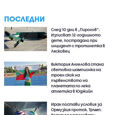
ПОСЛЕДНИ
След 10 дни в „Пирогов“:
Изписват 12-годишното
дете, пострадало при
инцидент с тротинетка в
Лясковец
Виктория Ангелова стана
световна шампионка на
троен скок на
първенството на
планетата по лека
атлетика в Юджийн
Иран постави условия за
Ормузкия проток. Тръмп: