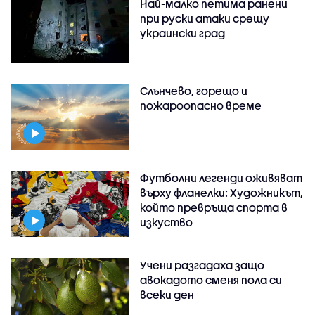
Най-малко петима ранени
при руски атаки срещу
украински град
Слънчево, горещо и
пожароопасно време
Футболни легенди оживяват
върху фланелки: Художникът,
който превръща спорта в
изкуство
Учени разгадаха защо
авокадото сменя пола си
всеки ден