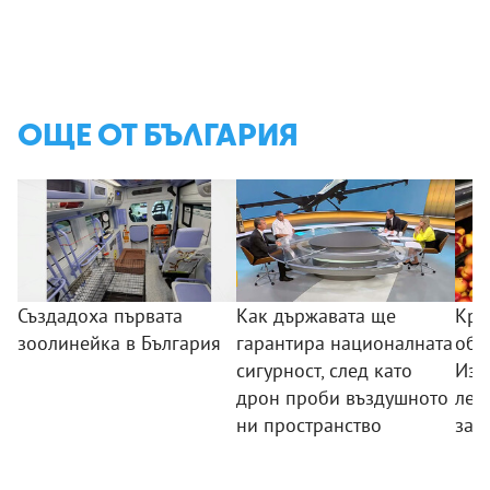
ОЩЕ ОТ БЪЛГАРИЯ
Създадоха първата
Как държавата ще
Кра
зоолинейка в България
гарантира националната
обо
сигурност, след като
Изп
дрон проби въздушното
лев
ни пространство
зад