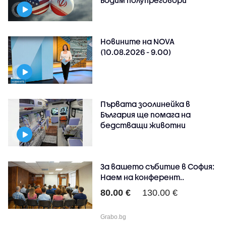
Водим полупреговори
Новините на NOVA
(10.08.2026 - 9.00)
Първата зоолинейка в
България ще помага на
бедстващи животни
За вашето събитие в София:
Наем на конферент..
80.00 €
130.00 €
Grabo.bg