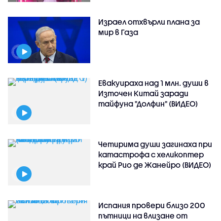
Израел отхвърли плана за
мир в Газа
Евакуираха над 1 млн. души в
Източен Китай заради
тайфуна "Долфин" (ВИДЕО)
Четирима души загинаха при
катастрофа с хеликоптер
край Рио де Жанейро (ВИДЕО)
Испания провери близо 200
пътници на влизане от