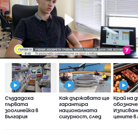
Създадоха
Как държавата ще
Край на 
първата
гарантира
обозначе
зоолинейка в
националната
Изписван
България
сигурност, след
цените в 
като дрон проби
не е зад
въздушното ни
пространство