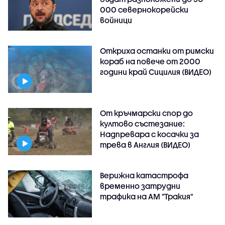
000 севернокорейски
войници
Откриха останки от римски
кораб на повече от 2000
години край Сицилия (ВИДЕО)
От кръчмарски спор до
култово състезание:
Надпревара с косачки за
трева в Англия (ВИДЕО)
Верижна катастрофа
временно затрудни
трафика на АМ "Тракия"