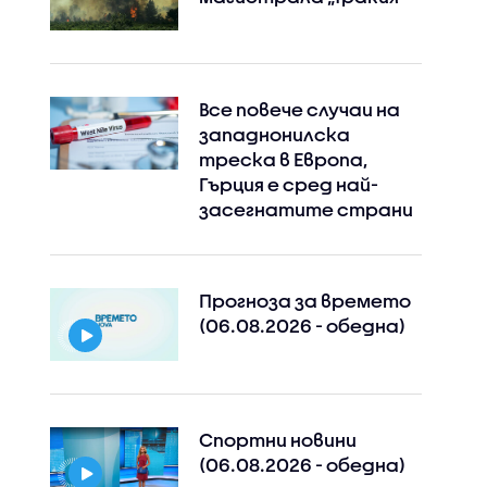
Все повече случаи на
западнонилска
треска в Европа,
Гърция е сред най-
Instagram
Facebook
засегнатите страни
Прогноза за времето
(06.08.2026 - обедна)
Спортни новини
(06.08.2026 - обедна)