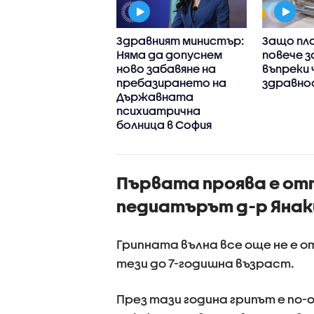
 някои
Здравният министър:
Защо пл
рства са до три
Няма да допуснем
повече з
 по-скъпи у нас,
ново забавяне на
въпреки 
лкото в Гърция
пребазирането на
здравно
Държавната
психиатрична
болница в София
Първата проява е от
педиатърът д-р Янак
Грипната вълна все още не е 
тези до 7-годишна възраст.
През тази година грипът е по-