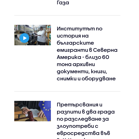
Газа
Институтът по
история на
българските
емигранти в Северна
Америка - близо 60
тона архивни
документи, книги,
снимки и оборудване
Претърсвания и
разпити в два града
по разследване за
злоупотреби с
евросредства във