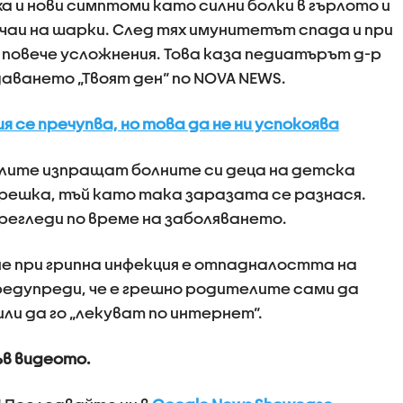
ха и нови симптоми като силни болки в гърлото и
чаи на шарки. След тях имунитетът спада и при
 повече усложнения. Това каза педиатърът д-р
аването „Твоят ден“ по NOVA NEWS.
я се пречупва, но това да не ни успокоява
телите изпращат болните си деца на детска
грешка, тъй като така заразата се разнася.
егледи по време на заболяването.
е при грипна инфекция е отпадналостта на
предупреди, че е грешно родителите сами да
и да го „лекуват по интернет“.
ъв видеото.