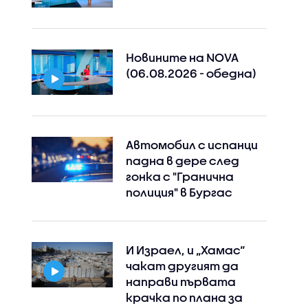
Новините на NOVA
(06.08.2026 - обедна)
Автомобил с испанци
падна в дере след
гонка с "Гранична
полиция" в Бургас
И Израел, и „Хамас“
чакат другият да
направи първата
крачка по плана за