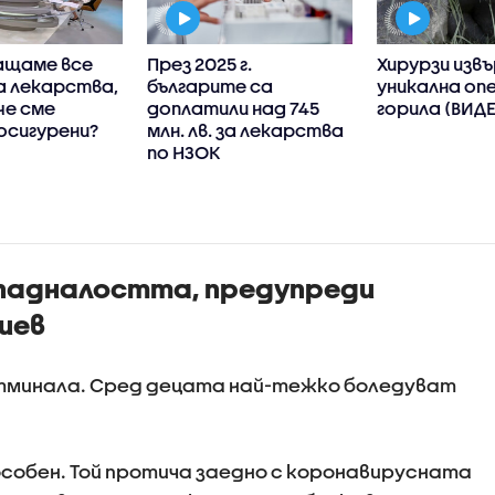
ащаме все
През 2025 г.
Хирурзи изв
а лекарства,
българите са
уникална оп
че сме
доплатили над 745
горила (ВИД
осигурени?
млн. лв. за лекарства
по НЗОК
падналостта, предупреди
иев
отминала. Сред децата най-тежко боледуват
особен. Той протича заедно с коронавирусната