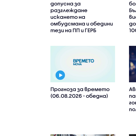
допусна за
бо
разглеждане
Бъ
искането на
ви
омбудсмана и обедини
до
тези на ПП и ГЕРБ
10
Прогноза за времето
Ав
(06.08.2026 - обедна)
па
го
по