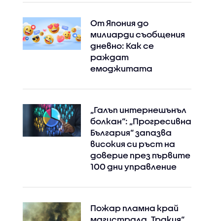
От Япония до
милиарди съобщения
дневно: Как се
раждат
емоджитата
„Галъп интернешънъл
болкан“: „Прогресивна
България“ запазва
високия си ръст на
доверие през първите
100 дни управление
Пожар пламна край
магистрала „Тракия“