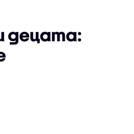
и децата:
е