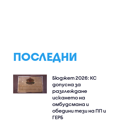
ършиха
Безплатно
Георги Петров:
ерация на
имунизират бременни
Заради разликит
ЕО)
в третия триместър
цените на
срещу
лекарствата о
респираторно-
НЗОК изтичат на
синцитиален вирус
млн. евро годиш
ПОСЛЕДНИ
Бюджет 2026: КС
допусна за
разглеждане
искането на
омбудсмана и
обедини тези на ПП и
ГЕРБ