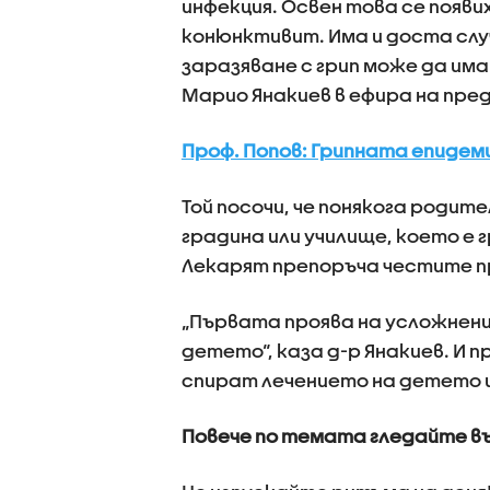
инфекция. Освен това се появи
конюнктивит. Има и доста слу
заразяване с грип може да има
Марио Янакиев в ефира на пред
Проф. Попов: Грипната епидеми
Той посочи, че понякога роди
градина или училище, което е 
Лекарят препоръча честите пр
„Първата проява на усложнени
детето“, каза д-р Янакиев. И 
спират лечението на детето ил
Повече по темата гледайте в