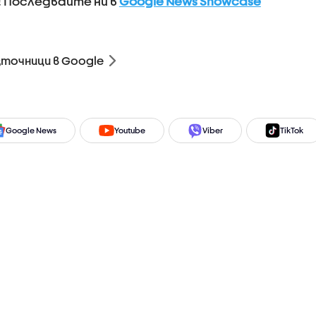
! Последвайте ни в
Google News Showcase
зточници в Google
Google News
Youtube
Viber
TikTok