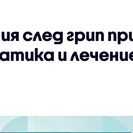
ия след грип пр
тика и лечени