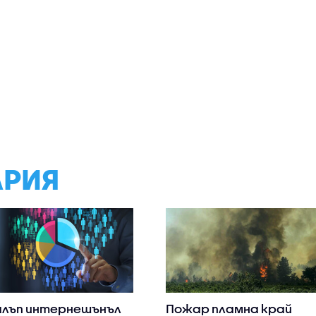
АРИЯ
алъп интернешънъл
Пожар пламна край