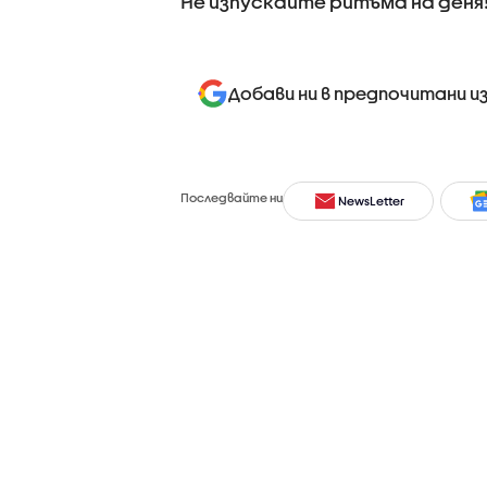
Не изпускайте ритъма на деня
Добави ни в предпочитани и
Последвайте ни
NewsLetter