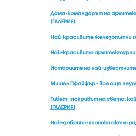
Дама-командорът на архитек
(ГАЛЕРИЯ)
Най-красивите железопътни га
Най-красивите архитектурни р
Историите на най-известните ч
Мишел Пфайфър - все още неус
Тибет - покривът на света, к
(ГАЛЕРИЯ)
Най-добрите японски актьори,