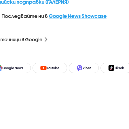
ийски подправки (ГАЛЕРИЯ)
! Последвайте ни в
Google News Showcase
зточници в Google
Google News
Youtube
Viber
TikTok