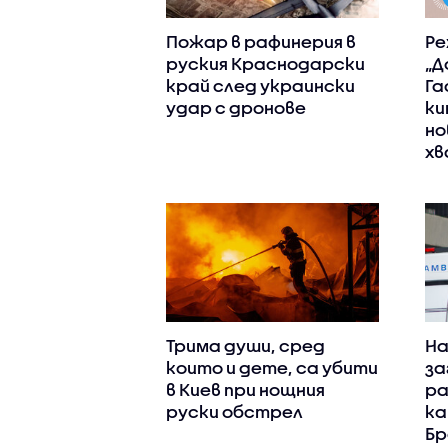
Пожар в рафинерия в
Ре
руския Краснодарски
„Д
край след украински
Га
удар с дронове
ки
но
хв
Трима души, сред
На
които и дете, са убити
за
в Киев при нощния
ра
руски обстрел
ка
Бр