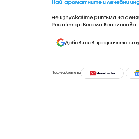
Най-ароматните и лечебни инд
Не изпускайте ритъма на деня
Редактор: Весела Веселинова
Добави ни в предпочитани и
Последвайте ни
NewsLetter