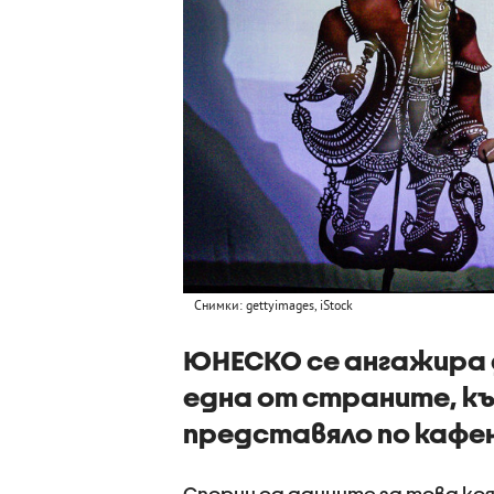
Снимки: gettyimages, iStock
ЮНЕСКО се ангажира д
една от страните, к
представяло по каф
Спорни са данните за това коя