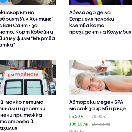
жисьорът на
Абелардо де ла
обрият Уил Хънтинг“
Есприеля положи
с Ван Сант - за
клетва като
ното, Кърт Кобейн и
президент на Колумбия
вия му филм "Мъртва
атка"
й-малко петима
Авторски меден SPA
гинали и десетки
масаж за гръб и ръце
нени при тежка
55.30 €
79.00 €
тастрофа в
108.16 лв
154.51 лв
азилия
Grabo.bg