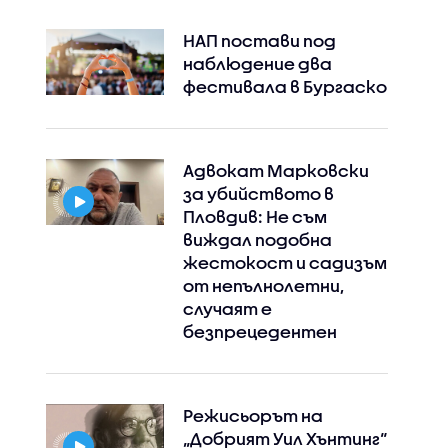
НАП постави под
наблюдение два
фестивала в Бургаско
Адвокат Марковски
за убийството в
Пловдив: Не съм
Instagram
Facebook
виждал подобна
жестокост и садизъм
от непълнолетни,
случаят е
безпрецедентен
Режисьорът на
„Добрият Уил Хънтинг“