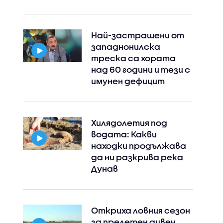
Най-застрашени от
западнонилска
треска са хората
над 60 години и тези с
имунен дефицит
Хилядолетия под
водата: Какви
находки продължава
да ни разкрива река
Дунав
Откриха ловния сезон
за прелетен дивеч