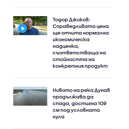
Тодор Джиков:
Справедливата цена
ще отчита нормална
икономическа
надценка,
съответстваща на
стойността на
конкретния продукт
Нивото на река Дунав
продължава да
спада, достигна 109
см под условната
нула