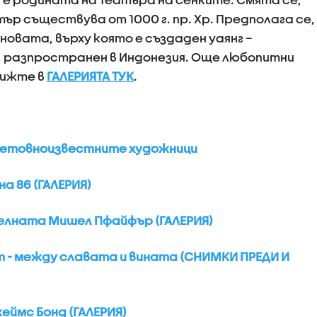
тър съществува от 1000 г. пр. Хр. Предполага се,
овата, върху която е създаден уаянг –
, разпространен в Индонезия. Още любопитни
вижте в
ГАЛЕРИЯТА ТУК
.
ветовноизвестните художници
а 86 (ГАЛЕРИЯ)
елната Мишел Пфайфър (ГАЛЕРИЯ)
- между славата и вината (СНИМКИ ПРЕДИ И
еймс Бонд (ГАЛЕРИЯ)