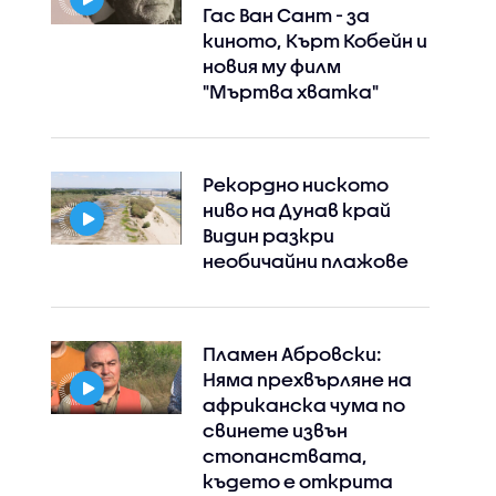
Гас Ван Сант - за
киното, Кърт Кобейн и
новия му филм
"Мъртва хватка"
Рекордно ниското
ниво на Дунав край
Видин разкри
необичайни плажове
Пламен Абровски:
Няма прехвърляне на
африканска чума по
свинете извън
стопанствата,
където е открита