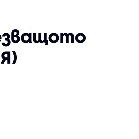
чезващото
Я)