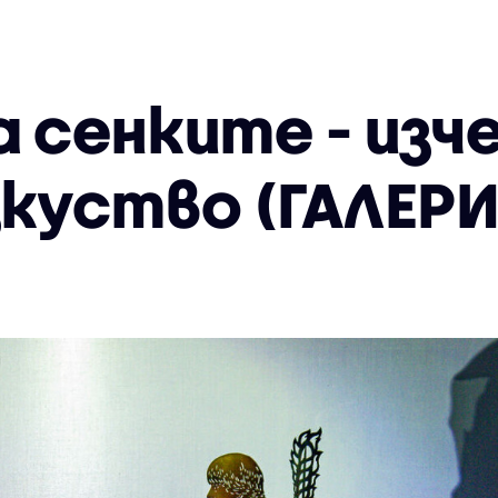
а сенките - из
зкуство (ГАЛЕРИ