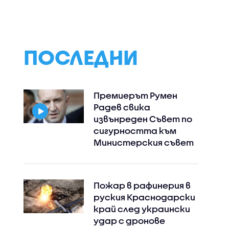
ПОСЛЕДНИ
Премиерът Румен
Радев свика
извънреден Съвет по
сигурността към
Министерския съвет
Пожар в рафинерия в
руския Краснодарски
край след украински
удар с дронове