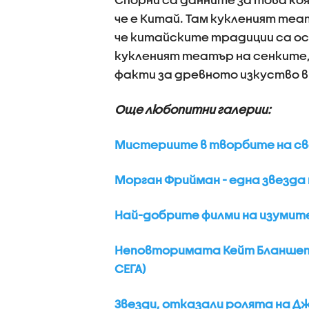
че е Китай. Там кукленият теа
че китайските традиции са осн
кукленият театър на сенките
факти за древното изкуство 
Още любопитни галерии:
Мистериите в творбите на с
Морган Фрийман - една звезда н
Най-добрите филми на изумит
Неповторимата Кейт Бланшет 
СЕГА)
Звезди, отказали ролята на Дж