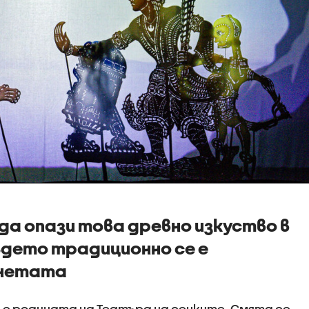
а опази това древно изкуство в
ъдето традиционно се е
енетата
 е родината на Театъра на сенките. Смята се,