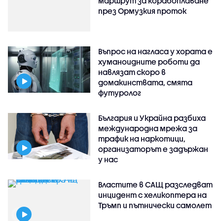
маршрут за корабоплаване
през Ормузкия проток
Въпрос на нагласа у хората е
хуманоидните роботи да
навлязат скоро в
домакинствата, смята
футуролог
България и Украйна разбиха
международна мрежа за
трафик на наркотици,
организаторът е задържан
у нас
Властите в САЩ разследват
инцидент с хеликоптера на
Тръмп и пътнически самолет