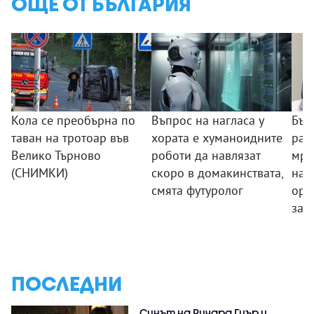
ОЩЕ ОТ БЪЛГАРИЯ
Кола се преобърна по
Въпрос на нагласа у
Бъл
таван на тротоар във
хората е хуманоидните
раз
Велико Търново
роботи да навлязат
мре
(СНИМКИ)
скоро в домакинствата,
нар
смята футуролог
орг
зад
ПОСЛЕДНИ
Синът на Ричард Гиър и