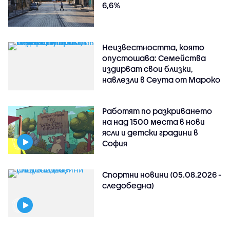
6,6%
Неизвестността, която
опустошава: Семейства
издирват свои близки,
навлезли в Сеута от Мароко
Работят по разкриването
на над 1500 места в нови
ясли и детски градини в
София
Спортни новини (05.08.2026 -
следобедна)