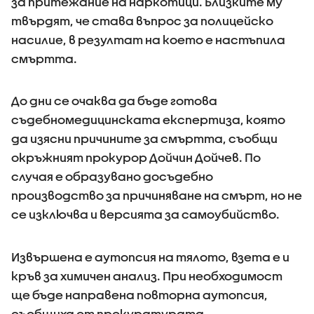
за притежание на наркотици. Близките му
твърдят, че става въпрос за полицейско
насилие, в резултат на което е настъпила
смъртта.
До дни се очаква да бъде готова
съдебномедицинската експертиза, която
да изясни причините за смъртта, съобщи
окръжният прокурор Дойчин Дойчев. По
случая е образувано досъдебно
производство за причиняване на смърт, но не
се изключва и версията за самоубийство.
Извършена е аутопсия на тялото, взета е и
кръв за химичен анализ. При необходимост
ще бъде направена повторна аутопсия,
съобщиха от прокуратурата.