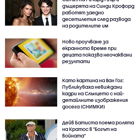
дъщерята на Синди Крофорд
работят заедно
десетилетия след развода
на родителите им
Ново проучване за
екранното време при
децата показва неочаквани
резултати
Като картина на Ван Гог:
Публикуваха невиждани
кадри на Слънцето с най-
детайлните изображения
досега (СНИМКИ)
Дейв Батиста поема ролята
на Кратос в "Богът на
войната"