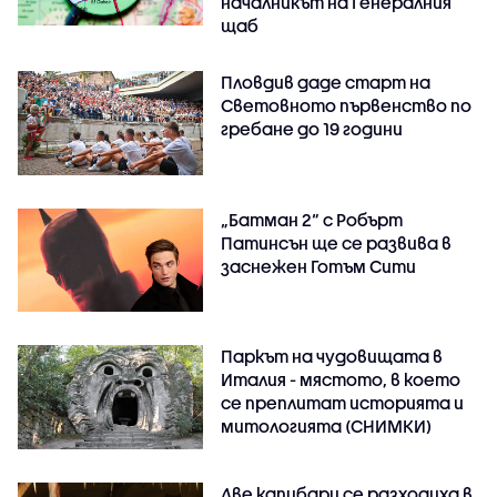
началникът на Генералния
щаб
Пловдив даде старт на
Световното първенство по
гребане до 19 години
„Батман 2“ с Робърт
Патинсън ще се развива в
заснежен Готъм Сити
Паркът на чудовищата в
Италия - мястото, в което
се преплитат историята и
митологията (СНИМКИ)
Две капибари се разходиха в