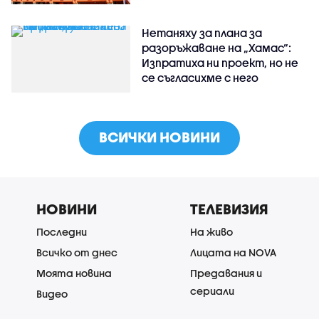
Нетаняху за плана за
разоръжаване на „Хамас“:
Изпратиха ни проект, но не
се съгласихме с него
ВСИЧКИ НОВИНИ
НОВИНИ
ТЕЛЕВИЗИЯ
Последни
На живо
Всичко от днес
Лицата на NOVA
Моята новина
Предавания и
сериали
Видео