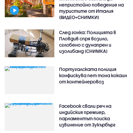
непристойно поведение на
туристите от Италия
(ВИДЕО+СНИМКИ)
След гонка: Полицията в
Пловдив спря возило,
сглобено с дунапрен и
изолибанд (СНИМКА)
Португалската полиция
конфискува пет тона кокаин
от контейнеровоз
Facebook свали реч на
индийския премиер,
парламентът поиска
извинение от Зукърбърг