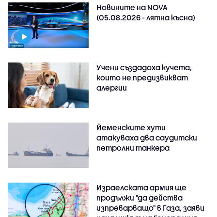
Новините на NOVA
(05.08.2026 - лятна късна)
Учени създадоха кучета,
които не предизвикват
алергии
Йеменските хути
атакуваха два саудитски
петролни танкера
Израелската армия ще
продължи "да действа
изпреварващо" в Газа, заяви