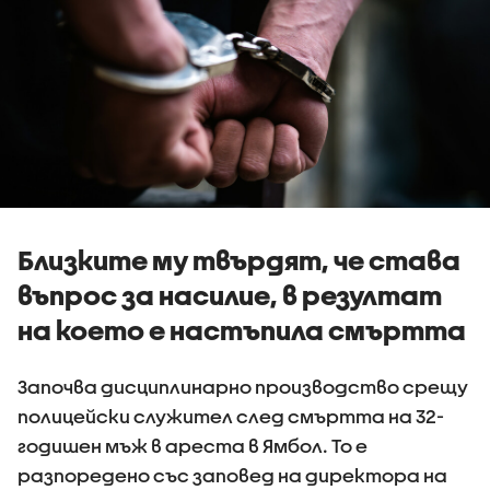
Близките му твърдят, че става
въпрос за насилие, в резултат
на което е настъпила смъртта
Започва дисциплинарно производство срещу
полицейски служител след смъртта на 32-
годишен мъж в ареста в Ямбол. То е
разпоредено със заповед на директора на