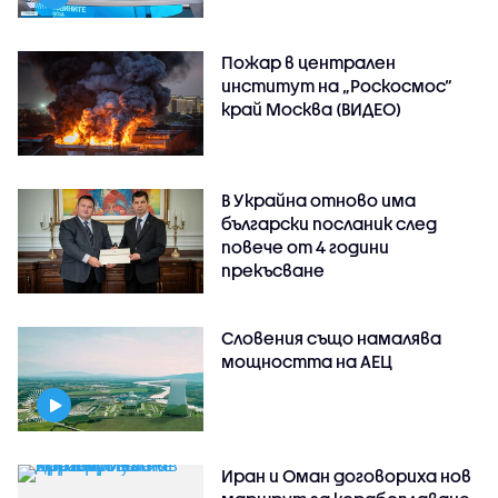
Пожар в централен
институт на „Роскосмос“
край Москва (ВИДЕО)
В Украйна отново има
български посланик след
повече от 4 години
прекъсване
Словения също намалява
мощността на АЕЦ
Иран и Оман договориха нов