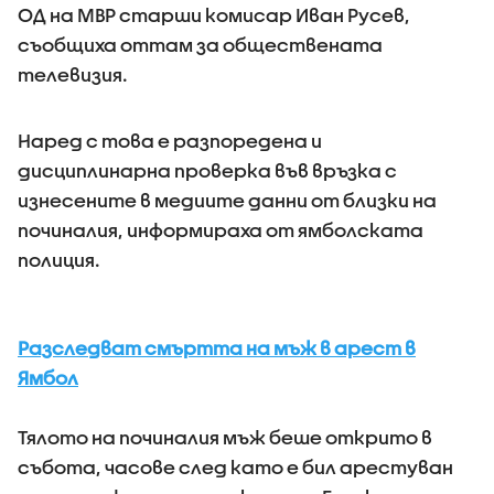
ОД на МВР старши комисар Иван Русев,
съобщиха оттам за обществената
телевизия.
Наред с това е разпоредена и
дисциплинарна проверка във връзка с
изнесените в медиите данни от близки на
починалия, информираха от ямболската
полиция.
Разследват смъртта на мъж в арест в
Ямбол
Тялото на починалия мъж беше открито в
събота, часове след като е бил арестуван