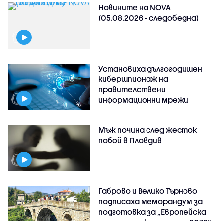
Новините на NOVA
(05.08.2026 - следобедна)
Установиха дългогодишен
кибершпионаж на
правителствени
информационни мрежи
Мъж почина след жесток
побой в Пловдив
Габрово и Велико Търново
подписаха меморандум за
подготовка за „Европейска