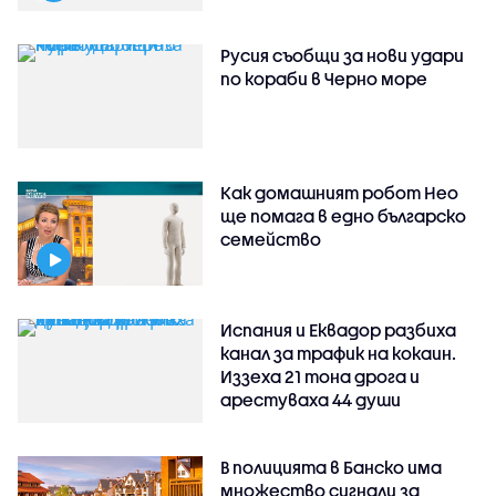
Русия съобщи за нови удари
по кораби в Черно море
Как домашният робот Нео
ще помага в едно българско
семейство
Испания и Еквадор разбиха
канал за трафик на кокаин.
Иззеха 21 тона дрога и
арестуваха 44 души
В полицията в Банско има
множество сигнали за