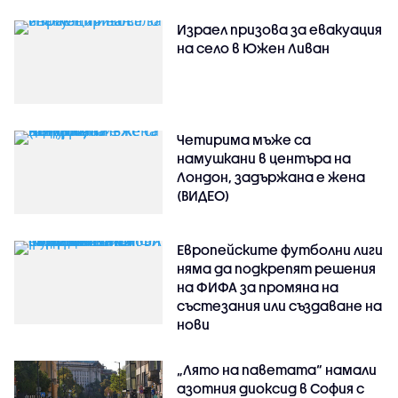
Израел призова за евакуация
на село в Южен Ливан
Четирима мъже са
намушкани в центъра на
Лондон, задържана е жена
(ВИДЕО)
Европейските футболни лиги
няма да подкрепят решения
на ФИФА за промяна на
състезания или създаване на
нови
„Лято на паветата“ намали
азотния диоксид в София с