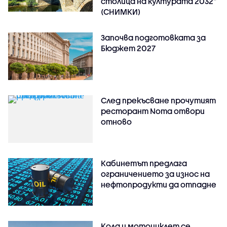
столица на културата 2032“
(СНИМКИ)
Започва подготовката за
Бюджет 2027
След прекъсване прочутият
ресторант Noma отвори
отново
Кабинетът предлага
ограничението за износ на
нефтопродукти да отпадне
Кола и мотоциклет се