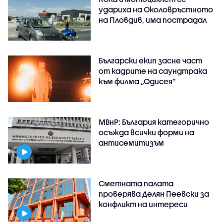
удариха на Околовръстното
на Пловдив, има пострадал
Български екип засне част
от кадрите на саундтрака
към филма „Одисея“
МВнР: България категорично
осъжда всички форми на
антисемитизъм
Сметната палата
проверява Делян Пеевски за
конфликт на интереси