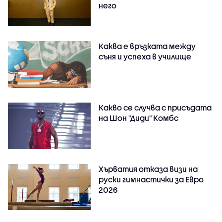
него
Каква е връзката между
съня и успеха в училище
Какво се случва с присъдата
на Шон "Диди" Комбс
Хърватия отказа визи на
руски гимнастички за Евро
2026