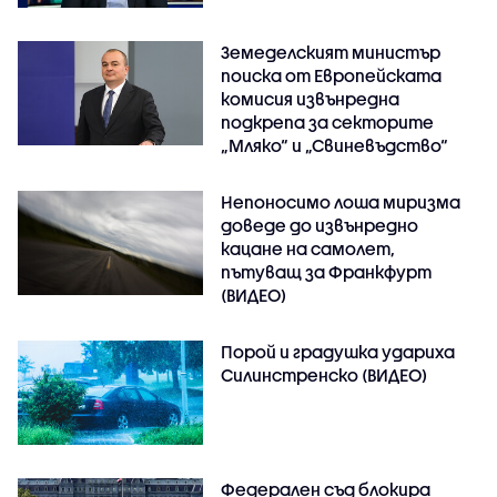
Земеделският министър
поиска от Европейската
комисия извънредна
подкрепа за секторите
„Мляко“ и „Свиневъдство“
Непоносимо лоша миризма
доведе до извънредно
кацане на самолет,
пътуващ за Франкфурт
(ВИДЕО)
Порой и градушка удариха
Силинстренско (ВИДЕО)
Федерален съд блокира