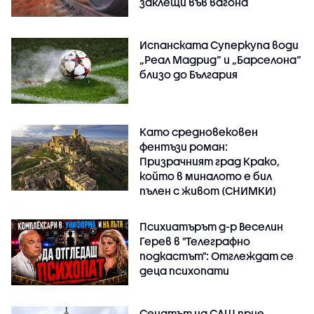
заклещи във вагона
Испанската Суперкупа води
„Реал Мадрид“ и „Барселона“
близо до България
Като средновековен
фентъзи роман:
Призрачният град Крако,
който в миналото е бил
пълен с живот (СНИМКИ)
Психиатърът д-р Веселин
Герев в "Телеграфно
подкастът": Отглеждат се
деца психопати
Сенатът на САЩ прие