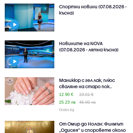
Спортни новини (07.08.2026 -
късна)
Новините на NOVA
(07.08.2026 - лятна късна)
Маникюр с гел лак, плюс
сваляне на старо пок..
12.90 €
23.01 €
25.23 лв
45.00 лв
Grabo.bg
От Омир до Нолан: Филмът
„Одисея” и споровете около