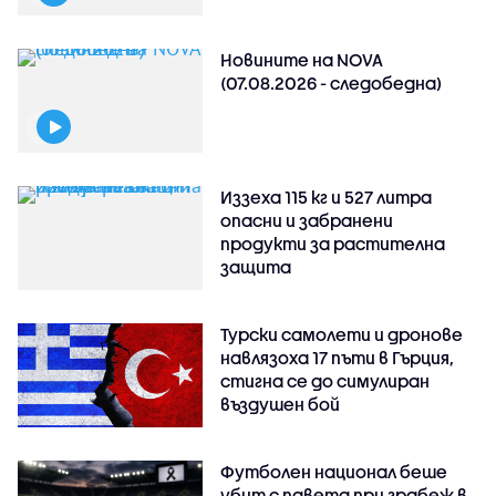
Новините на NOVA
(07.08.2026 - следобедна)
Иззеха 115 кг и 527 литра
опасни и забранени
продукти за растителна
защита
Турски самолети и дронове
навлязоха 17 пъти в Гърция,
стигна се до симулиран
въздушен бой
Футболен национал беше
убит с павета при грабеж в