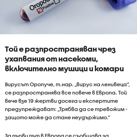
Той е разпространяван чрез
ухапвания от насекоми,
включително мушици и комари
Вирусът Оропуче, т.нар. „вирус на ленивеца“,
се разпространява все повече в Европа. Той
вече взе 19 жертви досега и експертите
предупреждават: „Трябва да се тревожим -
защото може да стане неудържимо.“
За първи път в Европа се съобщава за