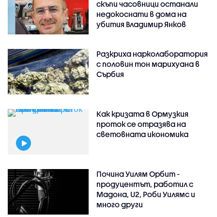
скъпи часовници останали
недокоснати в дома на
убития Владимир Янков
Разкриха нарколаборатория
с половин тон марихуана в
Сърбия
Как кризата в Ормузкия
проток се отразява на
световната икономика
Почина Уилям Орбит -
продуцентът, работил с
Мадона, U2, Роби Уилямс и
много други