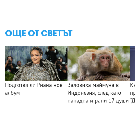
ОЩЕ ОТ СВЕТЪТ
Подготвя ли Риана нов
Заловиха маймуна в
Как
албум
Индонезия, след като
при
нападна и рани 17 души
"Ди