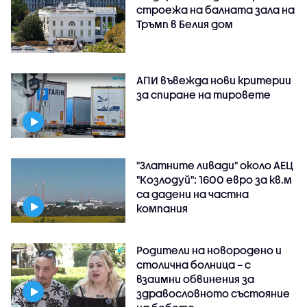
строежа на балната зала на
Тръмп в Белия дом
АПИ въвежда нови критерии
за спиране на тировете
"Златните ливади" около АЕЦ
"Козлодуй": 1600 евро за кв.м
са дадени на частна
компания
Родители на новородено и
столична болница – с
взаимни обвинения за
здравословното състояние