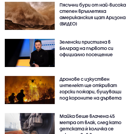
Пясъчни бури от най-висока
степен връхлетяха
американския щат Аризона
(ВИДЕО)
Зеленски пристигна в
Белград на първото си
официално посещение
Дронове с изкуствен
интелект ще откриват
горски пожари, бушуващи
под короните на дървета
Майка беше влачена 45
метра от влак, след като
детската ѝ количка се