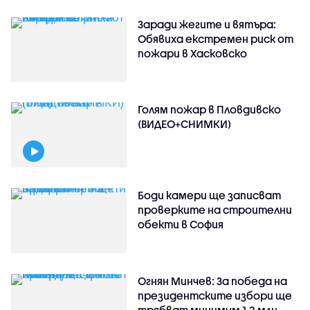
Заради жегите и вятъра:
Обявиха екстремен риск от
пожари в Хасковско
Голям пожар в Пловдивско
(ВИДЕО+СНИМКИ)
Боди камери ще записват
проверките на строителни
обекти в София
Огнян Минчев: За победа на
президентските избори ще