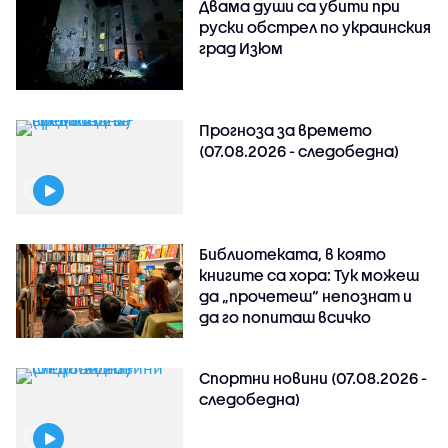
Двама души са убити при
руски обстрeл по украинския
град Изюм
Прогноза за времето
(07.08.2026 - следобедна)
Библиотеката, в която
книгите са хора: Тук можеш
да „прочетеш“ непознат и
да го попиташ всичко
Спортни новини (07.08.2026 -
следобедна)