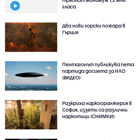
трябват минимум 1,2 млн.
гласа
Два нови горски пожара в
Гърция
Пентагонът публикува пета
партида досиета за НЛО
(ВИДЕО)
Разкриха наркооранжерия в
София, иззети са различни
наркотици (СНИМКИ)