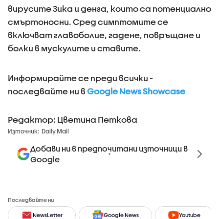
вирусите Зика и денга, които са потенциално
смъртоносни. Сред симптомите се
включват главоболие, гадене, повръщане и
болки в мускулите и ставите.
Информирайте се преди всички -
последвайте ни в
Google News Showcase
Редактор: Цветина Петкова
Източник:
Daily Mail
Добави ни в предпочитани източници в
Google
Последвайте ни
NewsLetter
Google News
Youtube