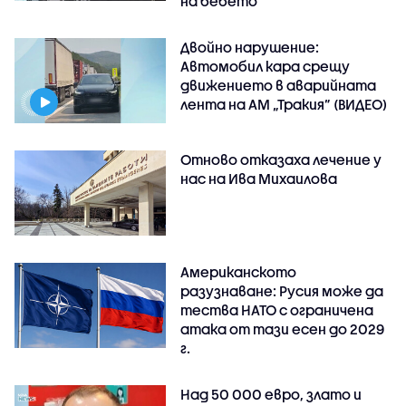
на бебето
Двойно нарушение:
Автомобил кара срещу
движението в аварийната
лента на АМ „Тракия” (ВИДЕО)
Отново отказаха лечение у
нас на Ива Михаилова
Американското
разузнаване: Русия може да
тества НАТО с ограничена
атака от тази есен до 2029
г.
Над 50 000 евро, злато и