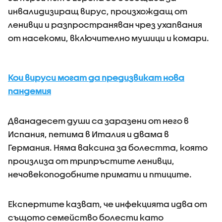
инвалидизиращ вирус, произхождащ от
ленивци и разпространяван чрез ухапвания
от насекоми, включително мушици и комари.
Кои вируси могат да предизвикат нова
пандемия
Дванадесет души са заразени от него в
Испания, петима в Италия и двама в
Германия. Няма ваксина за болестта, която
произлиза от трипръстите ленивци,
нечовекоподобните примати и птиците.
Експертите казват, че инфекцията идва от
същото семейство болести като