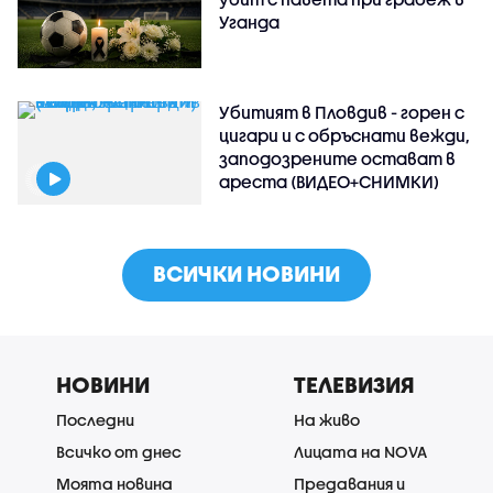
Уганда
Убитият в Пловдив - горен с
цигари и с обръснати вежди,
заподозрените остават в
ареста (ВИДЕО+СНИМКИ)
ВСИЧКИ НОВИНИ
НОВИНИ
ТЕЛЕВИЗИЯ
Последни
На живо
Всичко от днес
Лицата на NOVA
Моята новина
Предавания и