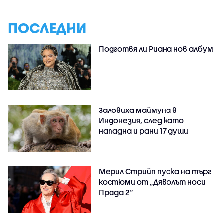
ПОСЛЕДНИ
Подготвя ли Риана нов албум
Заловиха маймуна в
Индонезия, след като
нападна и рани 17 души
Мерил Стрийп пуска на търг
костюми от „Дяволът носи
Прада 2“