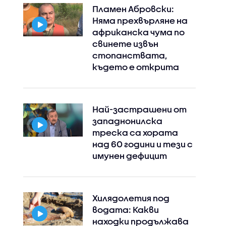
Пламен Абровски:
Няма прехвърляне на
африканска чума по
свинете извън
стопанствата,
където е открита
Най-застрашени от
западнонилска
треска са хората
над 60 години и тези с
имунен дефицит
Хилядолетия под
водата: Какви
находки продължава