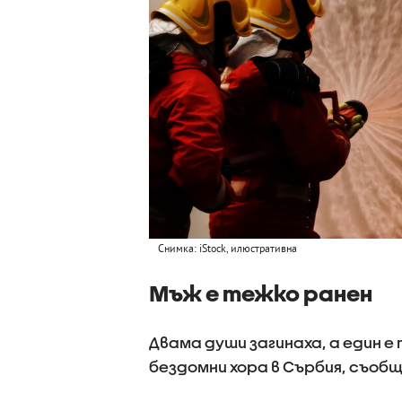
Снимка: iStock, илюстративна
Мъж е тежко ранен
Двама души загинаха, а един е
бездомни хора в Сърбия, съоб