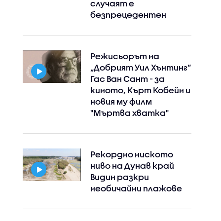
случаят е
безпрецедентен
Instagram
Facebook
Режисьорът на
„Добрият Уил Хънтинг“
Гас Ван Сант - за
киното, Кърт Кобейн и
новия му филм
"Мъртва хватка"
Рекордно ниското
ниво на Дунав край
Видин разкри
необичайни плажове