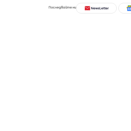
Последвайте ни
NewsLetter