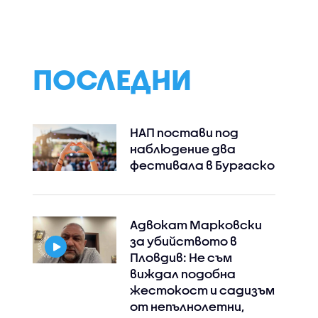
ПОСЛЕДНИ
НАП постави под
наблюдение два
фестивала в Бургаско
Адвокат Марковски
за убийството в
Пловдив: Не съм
виждал подобна
жестокост и садизъм
от непълнолетни,