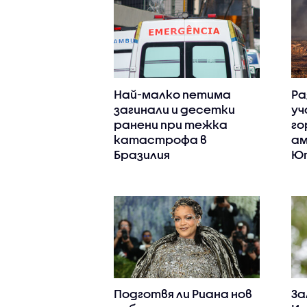
Най-малко петима
Ра
загинали и десетки
уч
ранени при тежка
го
катастрофа в
ам
Бразилия
Ю
Подготвя ли Риана нов
За