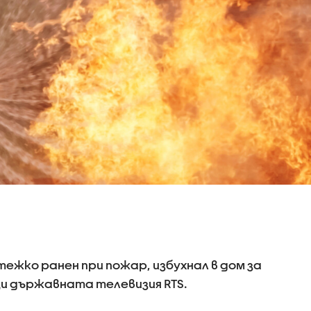
 тежко ранен при пожар, избухнал в дом за
щи държавната телевизия RTS.