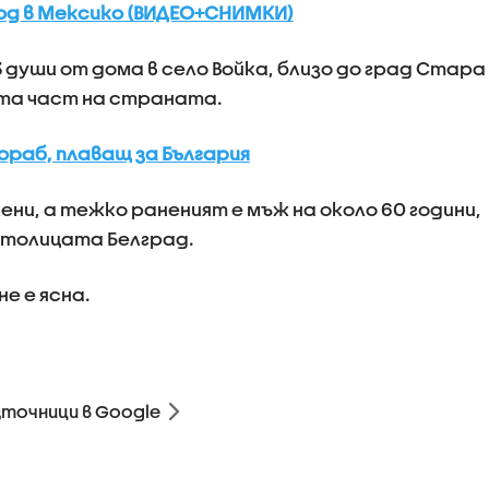
авод в Мексико (ВИДЕО+СНИМКИ)
души от дома в село Войка, близо до град Стара
ата част на страната.
ораб, плаващ за България
ни, а тежко раненият е мъж на около 60 години,
 столицата Белград.
е е ясна.
зточници в Google