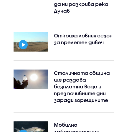
да ни разкрива река
Дунав
Откриха ловния сезон
за прелетен дивеч
Столичната община
ще раздава
безплатна вода и
през почивните дни
заради горещините
Мобилна
лаборатория ще