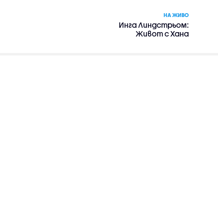
НА ЖИВО
Инга Линдстрьом:
Живот с Хана