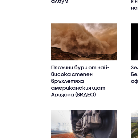
албум
Ин
на
Пясъчни бури от най-
Зе
висока степен
Бе
връхлетяха
оф
американския щат
Аризона (ВИДЕО)