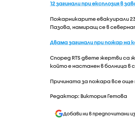
12 загинали при експлозия в з
Пожарникарите евакуирали 23 
Пазова, намиращ се в северн
Двама загинали при пожар на к
Според RTS двете жертви са же
който е настанен в болница в
Причината за пожара все още н
Редактор: Виктория Гетова
Добави ни в предпочитани и