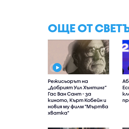
ОЩЕ ОТ СВЕТ
Режисьорът на
Аб
„Добрият Уил Хънтинг“
Ес
Гас Ван Сант - за
кл
киното, Кърт Кобейн и
пр
новия му филм "Мъртва
хватка"