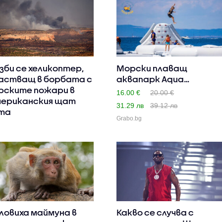
зби се хеликоптер,
Морски плаващ
астващ в борбата с
аквапарк Aqua
рските пожари в
Adventure Gold F..
16.00 €
20.00 €
ериканския щат
31.29 лв
39.12 лв
та
Grabo.bg
ловиха маймуна в
Какво се случва с