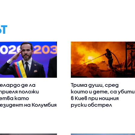
ЪТ
елардо де ла
Трима души, сред
приеля положи
които и дете, са убити
етва като
в Киев при нощния
езидент на Колумбия
руски обстрел