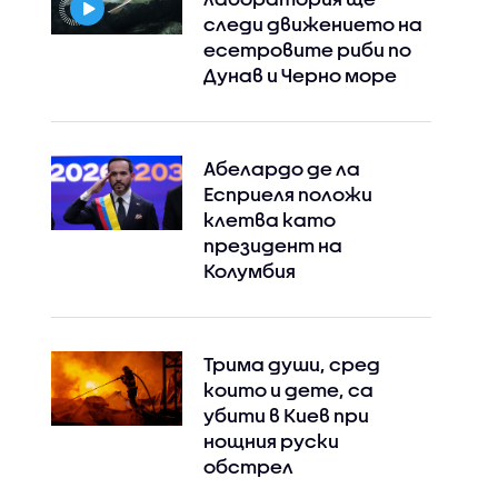
следи движението на
есетровите риби по
Дунав и Черно море
Абелардо де ла
Есприеля положи
клетва като
президент на
Колумбия
Трима души, сред
които и дете, са
убити в Киев при
нощния руски
обстрел