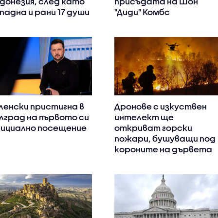
донезия, след като
присъдата на Шон
падна и рани 17 души
"Диди" Комбс
ленски пристигна в
Дронове с изкуствен
лград на първото си
интелект ще
ициално посещение
откриват горски
пожари, бушуващи под
короните на дървета