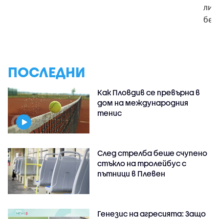
ли 
без
ПОСЛЕДНИ
Как Пловдив се превърна в
дом на международния
тенис
След стрелба беше счупено
стъкло на тролейбус с
пътници в Плевен
Генезис на агресията: Защо