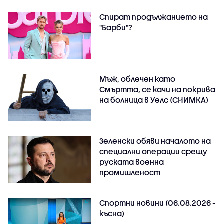
Спират продължанието на
"Барби"?
Мъж, облечен като
Смъртта, се качи на покрива
на болница в Уелс (СНИМКА)
Зеленски обяви началото на
специални операции срещу
руската военна
промишленост
Спортни новини (06.08.2026 -
късна)