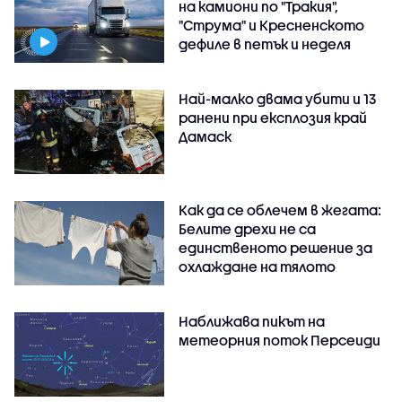
на камиони по "Тракия",
"Струма" и Кресненското
дефиле в петък и неделя
Най-малко двама убити и 13
ранени при експлозия край
Дамаск
Как да се облечем в жегата:
Белите дрехи не са
единственото решение за
охлаждане на тялото
Наближава пикът на
метеорния поток Персеиди