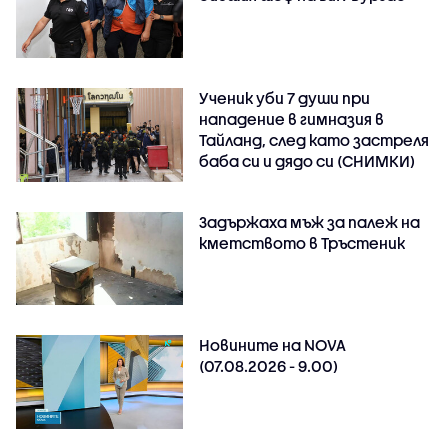
Ученик уби 7 души при
нападение в гимназия в
Тайланд, след като застреля
баба си и дядо си (СНИМКИ)
Задържаха мъж за палеж на
кметството в Тръстеник
Новините на NOVA
(07.08.2026 - 9.00)