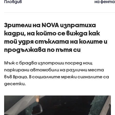
Пловдив
на фента
Зрители на NOVA изпратиха
кадри, на който се вижда как
той удря стъклата на колите и
продължава по пътя си
Мъж с брадва изпотроши посред нощ
паркирани автомобили на различни места
във Враца. В социалните мрежи сигналите са
десетки.