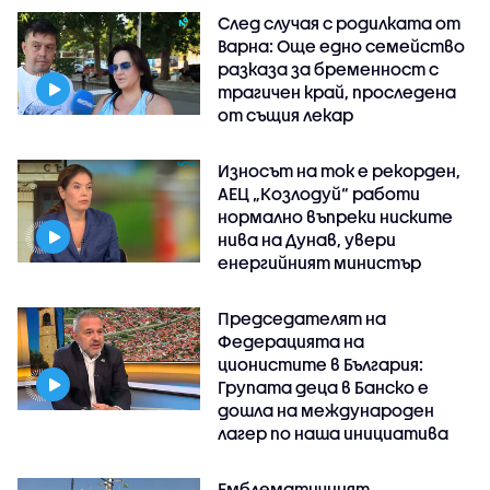
След случая с родилката от
Варна: Още едно семейство
разказа за бременност с
трагичен край, проследена
от същия лекар
Износът на ток е рекорден,
АЕЦ „Козлодуй“ работи
нормално въпреки ниските
нива на Дунав, увери
енергийният министър
Председателят на
Федерацията на
ционистите в България:
Групата деца в Банско е
дошла на международен
лагер по наша инициатива
Емблематичният