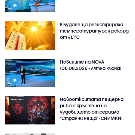
В Будапеща регистрираха
температуратурен рекорд
от 41,1°C
Новините на NOVA
(06.08.2026 - лятна късна)
Новооткритата пещерна
риба е кръстена на
чудовището от сериала
"Странни неща" (СНИМКИ)