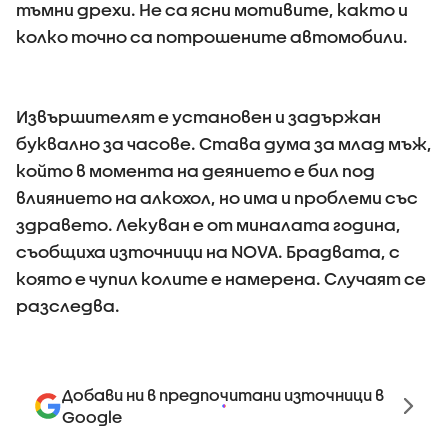
тъмни дрехи. Не са ясни мотивите, както и
колко точно са потрошените автомобили.
Извършителят е установен и задържан
буквално за часове. Става дума за млад мъж,
който в момента на деянието е бил под
влиянието на алкохол, но има и проблеми със
здравето. Лекуван е от миналата година,
съобщиха източници на NOVA. Брадвата, с
която е чупил колите е намерена. Случаят се
разследва.
Добави ни в предпочитани източници в
Google