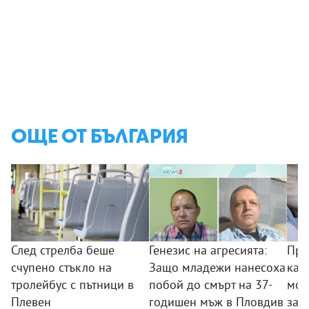
ОЩЕ ОТ БЪЛГАРИЯ
След стрелба беше
Генезис на агресията:
Пре
счупено стъкло на
Защо младежи нанесоха
кам
тролейбус с пътници в
побой до смърт на 37-
мож
Плевен
годишен мъж в Пловдив
заб