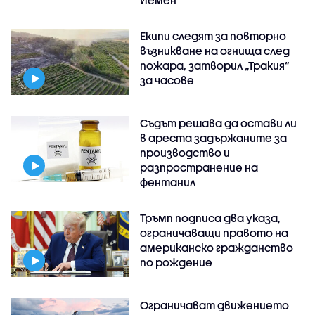
Екипи следят за повторно
възникване на огнища след
пожара, затворил „Тракия“
за часове
Съдът решава да остави ли
в ареста задържаните за
производство и
разпространение на
фентанил
Тръмп подписа два указа,
ограничаващи правото на
американско гражданство
по рождение
Ограничават движението