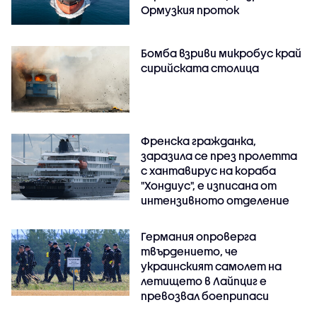
Ормузкия проток
Бомба взриви микробус край
сирийската столица
Френска гражданка,
заразила се през пролетта
с хантавирус на кораба
"Хондиус", е изписана от
интензивното отделение
Германия опроверга
твърдението, че
украинският самолет на
летището в Лайпциг е
превозвал боеприпаси