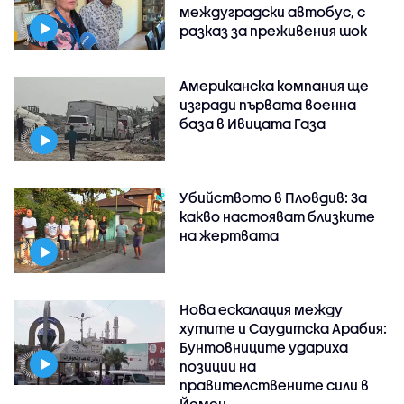
междуградски автобус, с
разказ за преживения шок
Американска компания ще
изгради първата военна
база в Ивицата Газа
Убийството в Пловдив: За
какво настояват близките
на жертвата
Нова ескалация между
хутите и Саудитска Арабия:
Бунтовниците удариха
позиции на
правителствените сили в
Йемен