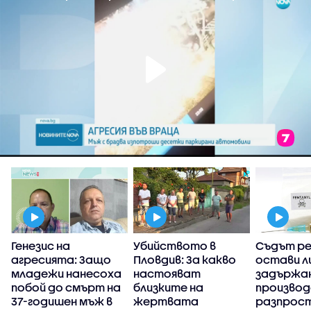
Генезис на
Убийството в
Съдът р
агресията: Защо
Пловдив: За какво
остави л
в
младежи нанесоха
настояват
задържан
побой до смърт на
близките на
производ
37-годишен мъж в
жертвата
разпрос