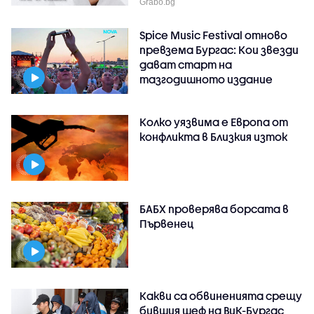
Grabo.bg
Spice Music Festival отново
превзема Бургас: Кои звезди
дават старт на
тазгодишното издание
Колко уязвима е Европа от
конфликта в Близкия изток
БАБХ проверява борсата в
Първенец
Какви са обвиненията срещу
бившия шеф на ВиК-Бургас