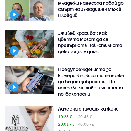
младежи нанесоха побой до
смърт на 37-годишен мъж в
Пловдив
„Живей красиво”: Как
цветята могат да се
превърнат в най-стилната
декорация у дома
Предупрежденията за
камери в навигациите може
да бъдат забранени: Ще
направи ли това пътищата
по-безопасни
Лазерна епилация за жени
10.23 €
20.45 €
20.01 лв
40.00 лв