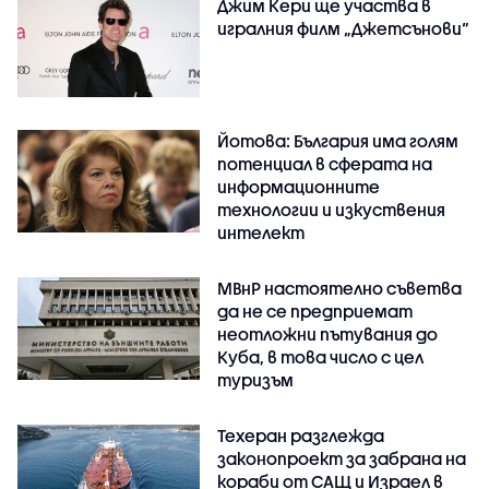
Джим Кери ще участва в
игралния филм „Джетсънови“
Йотова: България има голям
потенциал в сферата на
информационните
технологии и изкуствения
интелект
МВнР настоятелно съветва
да не се предприемат
неотложни пътувания до
Куба, в това число с цел
туризъм
Техеран разглежда
законопроект за забрана на
кораби от САЩ и Израел в