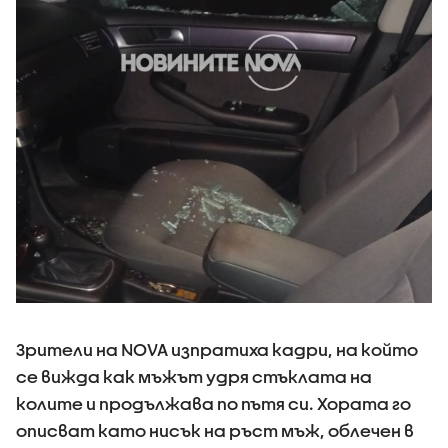
Зрители на NOVA изпратиха кадри, на който
се вижда как мъжът удря стъклата на
колите и продължава по пътя си. Хората го
описват като нисък на ръст мъж, облечен в