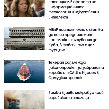
потенциал в сферата на
информационните
технологии и изкуствения
интелект
МВнР настоятелно съветва
да не се предприемат
неотложни пътувания до
Куба, в това число с цел
туризъм
Техеран разглежда
законопроект за забрана на
кораби от САЩ и Израел в
Ормузкия проток
Бомба взриви микробус край
сирийската столица