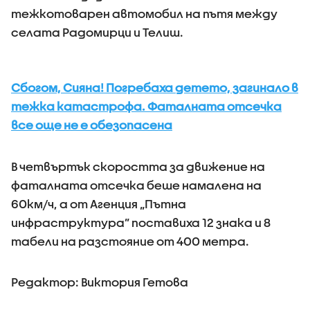
тежкотоварен автомобил на пътя между
селата Радомирци и Телиш.
Сбогом, Сияна! Погребаха детето, загинало в
тежка катастрофа. Фаталната отсечка
все още не е обезопасена
В четвъртък скоростта за движение на
фаталната отсечка беше намалена на
60км/ч, а от Агенция „Пътна
инфраструктура” поставиха 12 знака и 8
табели на разстояние от 400 метра.
Редактор: Виктория Гетова