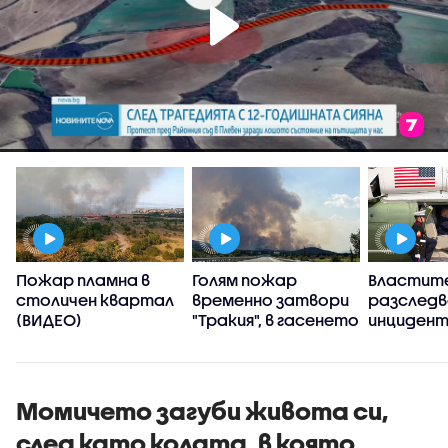
Пожар пламна в
Голям пожар
Властит
,
столичен квартал
временно затвори
разслед
(ВИДЕО)
"Тракия", в гасенето
инцидент
се включиха два
хеликопт
хеликоптера
Тръмп и 
(ВИДЕО+СНИМКИ)
самолет
Момичето загуби живота си,
след като колата, в която