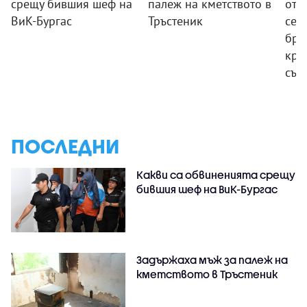
срещу бившия шеф на
палеж на кметството в
от 
ВиК-Бургас
Тръстеник
сем
бре
кра
същ
ПОСЛЕДНИ
Какви са обвиненията срещу
бившия шеф на ВиК-Бургас
Задържаха мъж за палеж на
кметството в Тръстеник