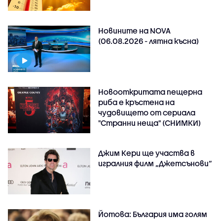
Новините на NOVA
(06.08.2026 - лятна късна)
Новооткритата пещерна
риба е кръстена на
чудовището от сериала
"Странни неща" (СНИМКИ)
Джим Кери ще участва в
игралния филм „Джетсънови“
Йотова: България има голям