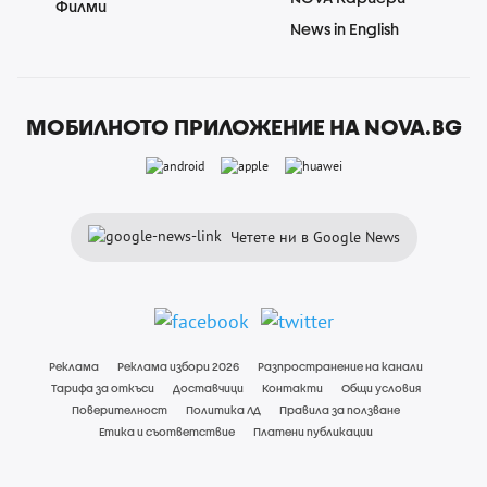
Филми
News in English
МОБИЛНОТО ПРИЛОЖЕНИЕ НА NOVA.BG
Четете ни в Google News
Реклама
Реклама избори 2026
Разпространение на канали
Тарифа за откъси
Доставчици
Контакти
Общи условия
Поверителност
Политика ЛД
Правила за ползване
Етика и съответствие
Платени публикации