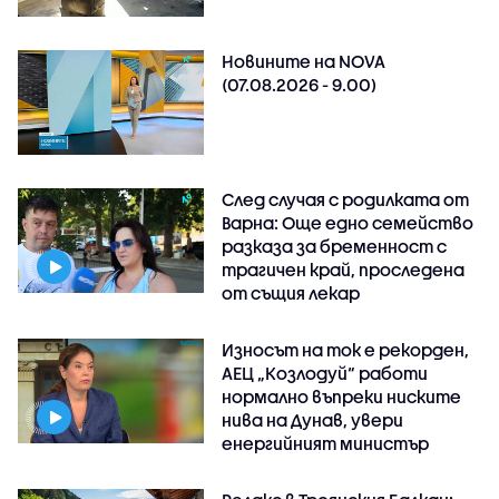
Новините на NOVA
(07.08.2026 - 9.00)
След случая с родилката от
Варна: Още едно семейство
разказа за бременност с
трагичен край, проследена
от същия лекар
Износът на ток е рекорден,
АЕЦ „Козлодуй“ работи
нормално въпреки ниските
нива на Дунав, увери
енергийният министър