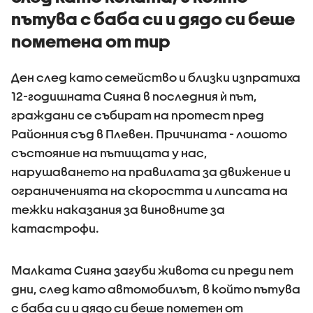
пътува с баба си и дядо си беше
пометена от тир
Ден след като семейство и близки изпратиха
12-годишната Сияна в последния ѝ път,
граждани се събират на протест пред
Районния съд в Плевен. Причината - лошото
състояние на пътищата у нас,
нарушаването на правилата за движение и
ограниченията на скоростта и липсата на
тежки наказания за виновните за
катастрофи.
Малката Сияна загуби живота си преди пет
дни, след като автомобилът, в който пътува
с баба си и дядо си беше пометен от