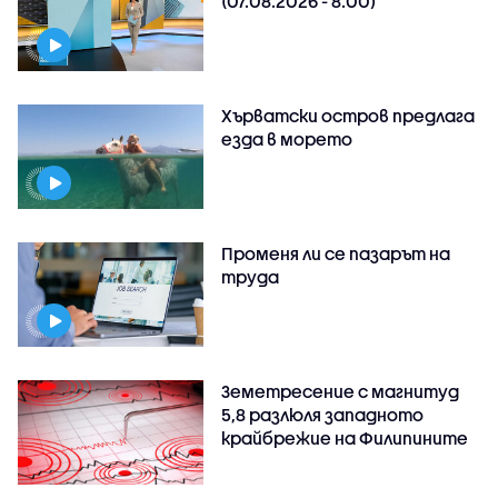
(07.08.2026 - 8.00)
Хърватски остров предлага
езда в морето
Променя ли се пазарът на
труда
Земетресение с магнитуд
5,8 разлюля западното
крайбрежие на Филипините