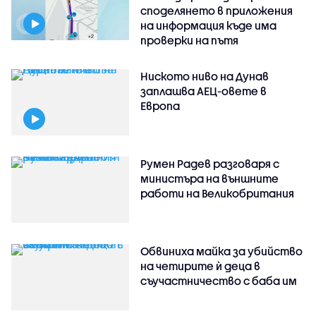
споделянето в приложения
на информация къде има
проверки на пътя
Ниското ниво на Дунав
заплашва АЕЦ-овете в
Европа
Румен Радев разговаря с
министъра на външните
работи на Великобритания
Обвиниха майка за убийство
на четирите ѝ деца в
съучастничество с баба им