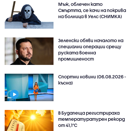
Мъж, облечен като
Смъртта, се качи на покрива
на болница в Уелс (СНИМКА)
Зеленски обяви началото на
специални операции срещу
руската военна
промишленост
Спортни новини (06.08.2026 -
късна)
В Будапеща регистрираха
температуратурен рекорд
от 41,1°C