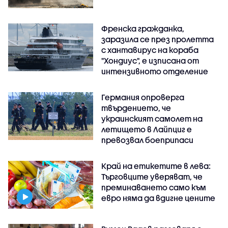
Френска гражданка,
заразила се през пролетта
с хантавирус на кораба
"Хондиус", е изписана от
интензивното отделение
Германия опроверга
твърдението, че
украинският самолет на
летището в Лайпциг е
превозвал боеприпаси
Край на етикетите в лева:
Търговците уверяват, че
преминаването само към
евро няма да вдигне цените