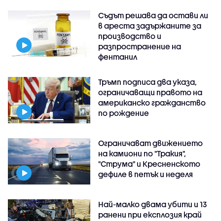
Съдът решава да остави ли
в ареста задържаните за
производство и
разпространение на
фентанил
Тръмп подписа два указа,
ограничаващи правото на
американско гражданство
по рождение
Ограничават движението
на камиони по "Тракия",
"Струма" и Кресненското
дефиле в петък и неделя
Най-малко двама убити и 13
ранени при експлозия край