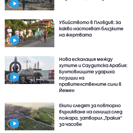
Убийството в Пловдив: За
какво настояват близките
на жертвата
Нова ескалация между
хутите и Саудитска Арабия:
Бунтовниците удариха
позиции на
правителствените сили в
Йемен
Екипи следят за повторно
възникване на огнища след
пожара, затворил „Тракия“
за часове