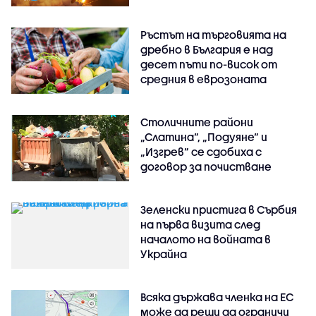
Ръстът на търговията на
дребно в България е над
десет пъти по-висок от
средния в еврозоната
Столичните райони
„Слатина“, „Подуяне“ и
„Изгрев“ се сдобиха с
договор за почистване
Зеленски пристига в Сърбия
на първа визита след
началото на войната в
Украйна
Всяка държава членка на ЕС
може да реши да ограничи