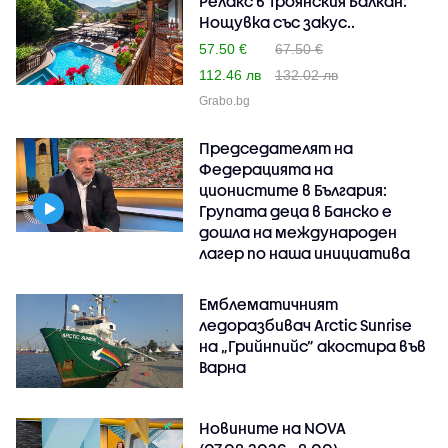
Релакс в Троянския Балкан:
Нощувка със закус..
57.50 €
67.50 €
112.46 лв
132.02 лв
Grabo.bg
Председателят на
Федерацията на
ционистите в България:
Групата деца в Банско е
дошла на международен
лагер по наша инициатива
Емблематичният
ледоразбивач Arctic Sunrise
на „Грийнпийс” акостира във
Варна
Новините на NOVA