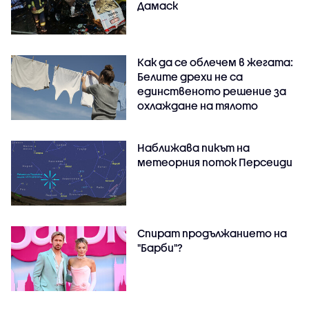
Дамаск
Как да се облечем в жегата:
Белите дрехи не са
единственото решение за
охлаждане на тялото
Наближава пикът на
метеорния поток Персеиди
Спират продължанието на
"Барби"?