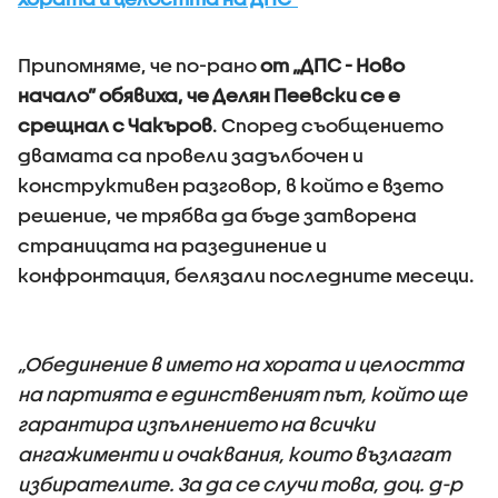
Припомняме, че по-рано
от „ДПС - Ново
начало” обявиха, че Делян Пеевски се е
срещнал с Чакъров
. Според съобщението
двамата са провели задълбочен и
конструктивен разговор, в който е взето
решение, че трябва да бъде затворена
страницата на разединение и
конфронтация, белязали последните месеци.
„Обединение в името на хората и целостта
на партията е единственият път, който ще
гарантира изпълнението на всички
ангажименти и очаквания, които възлагат
избирателите. За да се случи това, доц. д-р