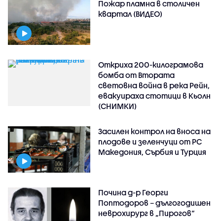
Пожар пламна в столичен
квартал (ВИДЕО)
Откриха 200-килограмова
бомба от Втората
световна война в река Рейн,
евакуираха стотици в Кьолн
(СНИМКИ)
Засилен контрол на вноса на
плодове и зеленчуци от РС
Македония, Сърбия и Турция
Почина д-р Георги
Поптодоров – дългогодишен
неврохирург в „Пирогов“