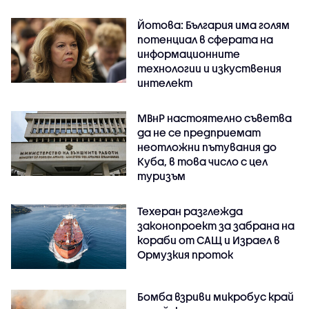
Йотова: България има голям
потенциал в сферата на
информационните
технологии и изкуствения
интелект
МВнР настоятелно съветва
да не се предприемат
неотложни пътувания до
Куба, в това число с цел
туризъм
Техеран разглежда
законопроект за забрана на
кораби от САЩ и Израел в
Ормузкия проток
Бомба взриви микробус край