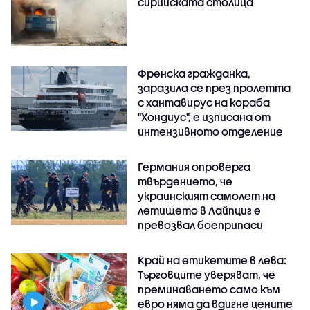
сирийската столица
Френска гражданка,
заразила се през пролетта
с хантавирус на кораба
"Хондиус", е изписана от
интензивното отделение
Германия опроверга
твърдението, че
украинският самолет на
летището в Лайпциг е
превозвал боеприпаси
Край на етикетите в лева:
Търговците уверяват, че
преминаването само към
евро няма да вдигне цените