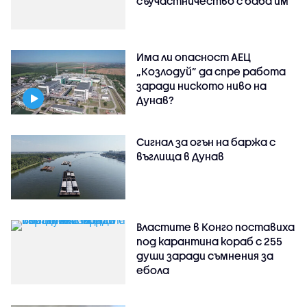
съучастничество с баба им
Има ли опасност АЕЦ
„Козлодуй” да спре работа
заради ниското ниво на
Дунав?
Сигнал за огън на баржа с
въглища в Дунав
Властите в Конго поставиха
под карантина кораб с 255
души заради съмнения за
ебола