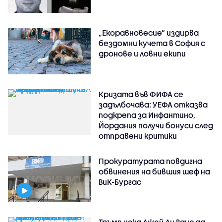
„Екоравновесие“ издирва
бездомни кучета в София с
дронове и ловни екипи
Кризата във ФИФА се
задълбочава: УЕФА отказва
подкрепа за Инфантино,
Йордания получи бонуси след
отправени критики
Прокуратурата повдигна
обвинения на бившия шеф на
ВиК-Бургас