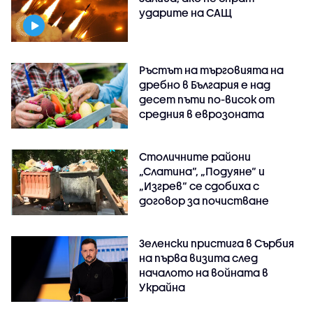
ударите на САЩ
Ръстът на търговията на
дребно в България е над
десет пъти по-висок от
средния в еврозоната
Столичните райони
„Слатина“, „Подуяне“ и
„Изгрев“ се сдобиха с
договор за почистване
Зеленски пристига в Сърбия
на първа визита след
началото на войната в
Украйна