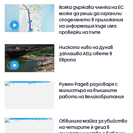
Всяка държава членка на ЕС
може да реши да ограничи
споделянето в приложения
на информация къде има
проверки на пътя
Ниското ниво на Дунав
заплашва АЕЦ-овете в
Европа
Румен Радев разговаря с
министъра на външните
работи на Великобритания
Обвиниха майка за убийство
на четирите ѝ деца в