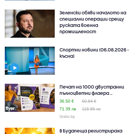
Зеленски обяви началото на
специални операции срещу
руската военна
промишленост
Спортни новини (06.08.2026 -
късна)
Печат на 1000 двустранни
пълноцветни флаера ..
36.50 €
60.84 €
71.39 лв
118.99 лв
Grabo.bg
В Будапеща регистрираха