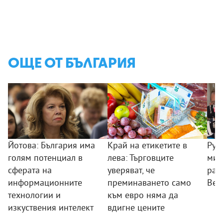
ОЩЕ ОТ БЪЛГАРИЯ
Йотова: България има
Край на етикетите в
Рум
голям потенциал в
лева: Търговците
мин
сферата на
уверяват, че
раб
информационните
преминаването само
Вел
технологии и
към евро няма да
изкуствения интелект
вдигне цените