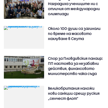
Наградиха учениците ни с
отличия от международни
олимпиади
Около 100 души са загинали
по време на масовото
нахлуване в Сеута
Спор за Пловдивския панаир:
ПП настоява за незабавни
действия, финансовото
министерство чака съда
Великобритания наложи
нови санкции срещу руския
„сенчест флот“