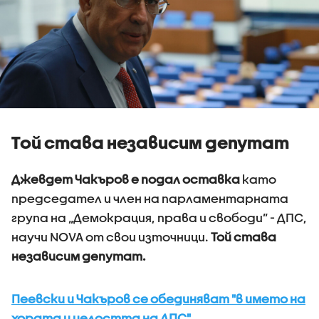
Той става независим депутат
Джевдет Чакъров е подал оставка
като
председател и член на парламентарната
група на „Демокрация, права и свободи” - ДПС,
научи NOVA от свои източници.
Той става
независим депутат.
Пеевски и Чакъров се обединяват "в името на
хората и целостта на ДПС"