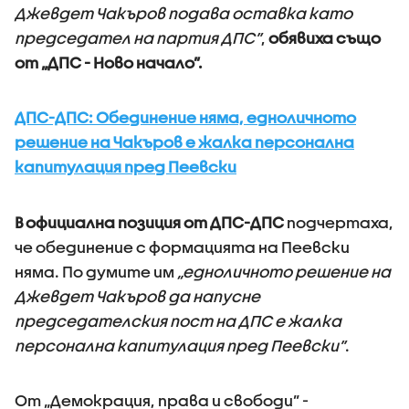
Джевдет Чакъров подава оставка като
председател на партия ДПС”
,
обявиха също
от „ДПС - Ново начало”.
ДПС-ДПС: Обединение няма, едноличното
решение на Чакъров е жалка персонална
капитулация пред Пеевски
В официална позиция от ДПС-ДПС
подчертаха,
че обединение с формацията на Пеевски
няма. По думите им
„едноличното решение на
Джевдет Чакъров да напусне
председателския пост на ДПС е жалка
персонална капитулация пред Пеевски”
.
От „Демокрация, права и свободи” -