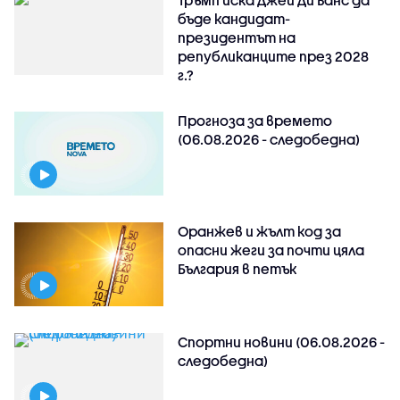
Тръмп иска Джей Ди Ванс да
бъде кандидат-
президентът на
републиканците през 2028
г.?
Прогноза за времето
(06.08.2026 - следобедна)
Оранжев и жълт код за
опасни жеги за почти цяла
България в петък
Спортни новини (06.08.2026 -
следобедна)