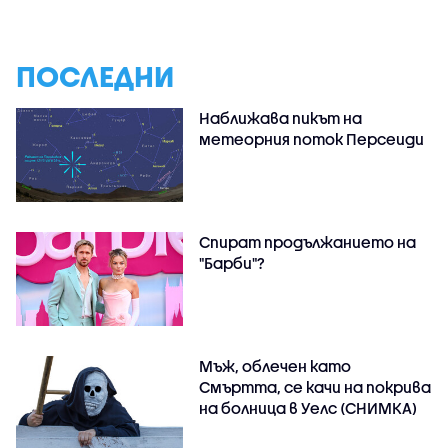
ПОСЛЕДНИ
Наближава пикът на
метеорния поток Персеиди
Спират продължанието на
"Барби"?
Мъж, облечен като
Смъртта, се качи на покрива
на болница в Уелс (СНИМКА)