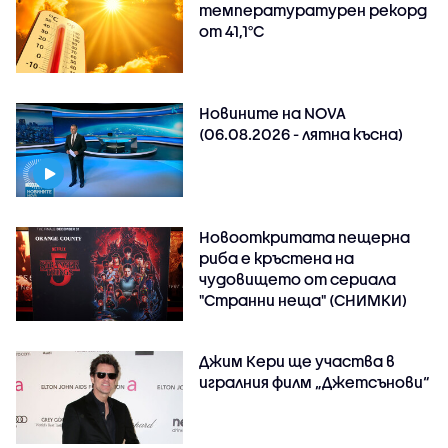
температуратурен рекорд
от 41,1°C
Новините на NOVA
(06.08.2026 - лятна късна)
Новооткритата пещерна
риба е кръстена на
чудовището от сериала
"Странни неща" (СНИМКИ)
Джим Кери ще участва в
игралния филм „Джетсънови“