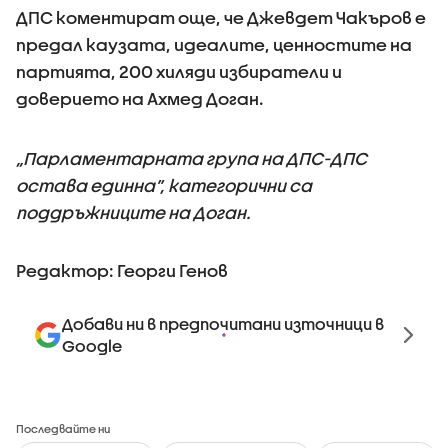
ДПС коментират още, че Джевдет Чакъров е
предал каузата, идеалите, ценностите на
партията, 200 хиляди избиратели и
доверието на Ахмед Доган.
„Парламентарната група на ДПС-ДПС
остава единна”, категорични са
поддръжниците на Доган.
Редактор: Георги Генов
Добави ни в предпочитани източници в
Google
Последвайте ни