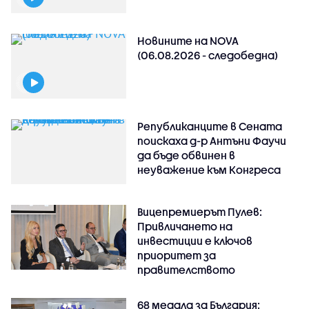
Новините на NOVA
(06.08.2026 - следобедна)
Републиканците в Сената
поискаха д-р Антъни Фаучи
да бъде обвинен в
неуважение към Конгреса
Вицепремиерът Пулев:
Привличането на
инвестиции е ключов
приоритет за
правителството
68 медала за България: