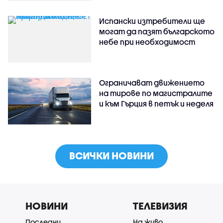
Испански изтребители ще
могат да пазят българското
небе при необходимост
Ограничават движението
на тирове по магистралите
и към Гърция в петък и неделя
ВСИЧКИ НОВИНИ
НОВИНИ
ТЕЛЕВИЗИЯ
Последни
На живо