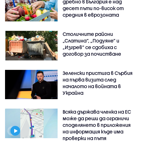
дребно в България е над
десет пъти по-висок от
средния в еврозоната
Столичните райони
„Слатина“, „Подуяне“ и
„Изгрев“ се сдобиха с
договор за почистване
Зеленски пристига в Сърбия
на първа визита след
началото на войната в
Украйна
Всяка държава членка на ЕС
може да реши да ограничи
споделянето в приложения
на информация къде има
проверки на пътя