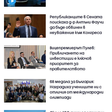
Републиканците в Сената
поискаха д-р Антъни Фаучи
да бъде обвинен в
неуважение към Конгреса
Вицепремиерът Пулев:
Привличането на
инвестиции е ключов
приоритет за
правителството
68 медала за България:
Наградиха учениците ни с
отличия от международни
олимпиади