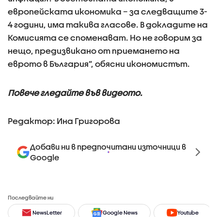
европейската икономика – за следващите 3-
4 години, има такива гласове. В докладите на
Комисията се споменават. Но не говорим за
нещо, предизвикано от приемането на
еврото в България”, обясни икономистът.
Повече гледайте във видеото.
Редактор: Ина Григорова
Добави ни в предпочитани източници в
Google
Последвайте ни
NewsLetter
Google News
Youtube