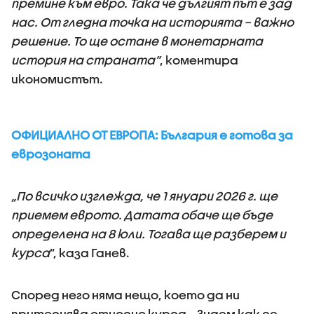
премине към евро. Така че дългият път е зад
нас. От гледна точка на историята – важно
решение. То ще остане в монетарната
история на страната”
, коментира
икономистът.
ОФИЦИАЛНО ОТ ЕВРОПА: България е готова за
еврозоната
„По всичко изглежда, че 1 януари 2026 г. ще
приемем еврото. Датата обаче ще бъде
определена на 8 юли. Тогава ще разберем и
курса
”, каза Ганев.
Според него няма нещо, което да ни
притеснява относно курса. „Знаем как се