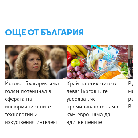
ОЩЕ ОТ БЪЛГАРИЯ
Йотова: България има
Край на етикетите в
Рум
голям потенциал в
лева: Търговците
мин
сферата на
уверяват, че
раб
информационните
преминаването само
Вел
технологии и
към евро няма да
изкуствения интелект
вдигне цените