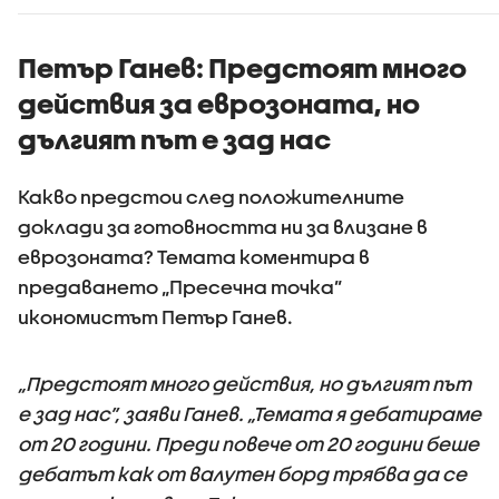
Петър Ганев: Предстоят много
действия за еврозоната, но
дългият път е зад нас
Какво предстои след положителните
доклади за готовността ни за влизане в
еврозоната? Темата коментира в
предаването „Пресечна точка”
икономистът Петър Ганев.
„Предстоят много действия, но дългият път
е зад нас”, заяви Ганев. „Темата я дебатираме
от 20 години. Преди повече от 20 години беше
дебатът как от валутен борд трябва да се