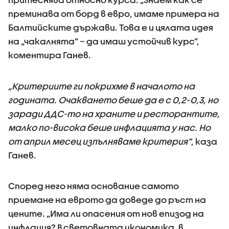
преминава от борд в евро, имаме примера на
Балтийските държави. Това е и цялата идея
на „чакалнята” – да имаш устойчив курс”,
коментира Ганев.
„Критериите ги покрихме в началото на
годината. Очакването беше да е с 0,2-0,3, но
заради ДДС-то на храните и ресторантите,
малко по-висока беше инфлацията у нас. Но
от април месец изпълняваме критерия”
, каза
Ганев.
Според него няма основание самото
приемане на еврото да доведе до ръст на
цените. „Има ли опасения от нов епизод на
инфлация? В световната икономика, в