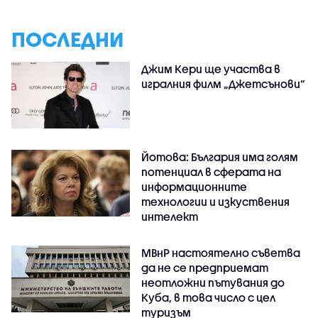
ПОСЛЕДНИ
Джим Кери ще участва в
игралния филм „Джетсънови“
Йотова: България има голям
потенциал в сферата на
информационните
технологии и изкуствения
интелект
МВнР настоятелно съветва
да не се предприемат
неотложни пътувания до
Куба, в това число с цел
туризъм