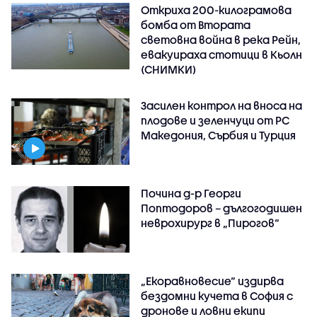
Откриха 200-килограмова
бомба от Втората
световна война в река Рейн,
евакуираха стотици в Кьолн
(СНИМКИ)
Засилен контрол на вноса на
плодове и зеленчуци от РС
Македония, Сърбия и Турция
Почина д-р Георги
Поптодоров – дългогодишен
неврохирург в „Пирогов“
„Екоравновесие“ издирва
бездомни кучета в София с
дронове и ловни екипи