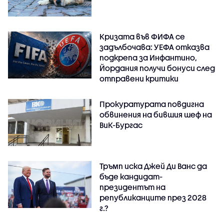
Кризата във ФИФА се
задълбочава: УЕФА отказва
подкрепа за Инфантино,
Йордания получи бонуси след
отправени критики
Прокуратурата повдигна
обвинения на бившия шеф на
ВиК-Бургас
Тръмп иска Джей Ди Ванс да
бъде кандидат-
президентът на
републиканците през 2028
г.?