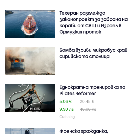
Техеран разглежда
законопроект за забрана на
кораби от САЩ и Израел в
Ормузкия проток
Бомба взриви микробус край
сирийската столица
Еднократна тренировка по
Pilates Reformer
5.06 €
20.45 €
9.90 лв
40.00 лв
Grabo.bg
Френска гражданка,