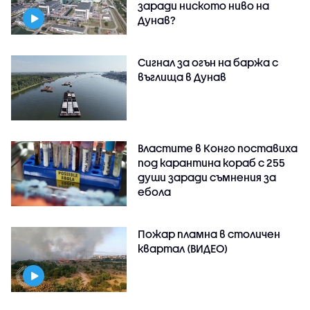
заради ниското ниво на
Дунав?
Сигнал за огън на баржа с
въглища в Дунав
Властите в Конго поставиха
под карантина кораб с 255
души заради съмнения за
ебола
Пожар пламна в столичен
квартал (ВИДЕО)