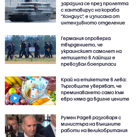
заразила се през пролетта
с хантавирус на кораба
"Хондиус", е изписана от
интензивното отделение
Германия опроверга
твърдението, че
украинският самолет на
летището в Лайпциг е
превозвал боеприпаси
Край на етикетите в лева:
Търговците уверяват, че
преминаването само към
евро няма да вдигне цените
Румен Радев разговаря с
министъра на външните
работи на Великобритания