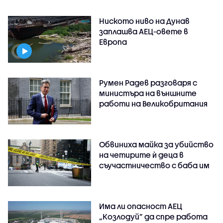
Ниското ниво на Дунав
заплашва АЕЦ-овете в
Европа
Румен Радев разговаря с
министъра на външните
работи на Великобритания
Обвиниха майка за убийство
на четирите ѝ деца в
съучастничество с баба им
Има ли опасност АЕЦ
„Козлодуй” да спре работа