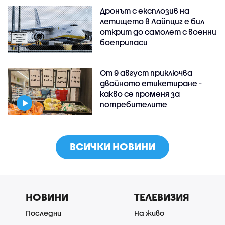
Дронът с експлозив на
летището в Лайпциг е бил
открит до самолет с военни
боеприпаси
От 9 август приключва
двойното етикетиране -
какво се променя за
потребителите
ВСИЧКИ НОВИНИ
НОВИНИ
ТЕЛЕВИЗИЯ
Последни
На живо