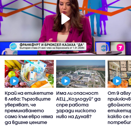
Край на етикетите
Има ли опасност
От 9 авг
у
в лева: Търговците
АЕЦ „Козлодуй” да
приключв
а
уверяват, че
спре работа
двойнот
преминаването
заради ниското
етикетир
само към евро няма
ниво на Дунав?
какво се 
да вдигне цените
потреби