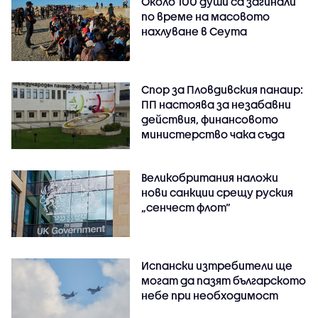
Около 100 души са загинали
по време на масовото
нахлуване в Сеута
Спор за Пловдивския панаир:
ПП настоява за незабавни
действия, финансовото
министерство чака съда
Великобритания наложи
нови санкции срещу руския
„сенчест флот“
Испански изтребители ще
могат да пазят българското
небе при необходимост