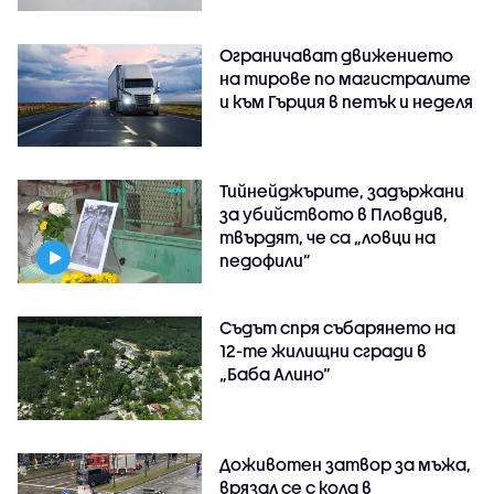
Ограничават движението
на тирове по магистралите
и към Гърция в петък и неделя
Тийнейджърите, задържани
за убийството в Пловдив,
твърдят, че са „ловци на
педофили”
Съдът спря събарянето на
12-те жилищни сгради в
„Баба Алино“
Доживотен затвор за мъжа,
врязал се с кола в