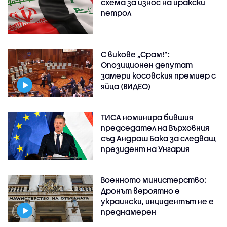
схема за износ на иракски
петрол
С викове „Срам!“:
Опозиционен депутат
замери косовския премиер с
яйца (ВИДЕО)
ТИСА номинира бившия
председател на Върховния
съд Андраш Бака за следващ
президент на Унгария
Военното министерство:
Дронът вероятно е
украински, инцидентът не е
преднамерен