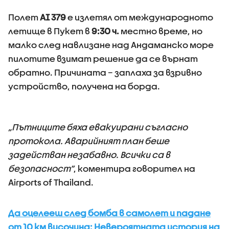
Полет
AI 379
е излетял от международното
летище в Пукет в
9:30 ч.
местно време, но
малко след навлизане над Андаманско море
пилотите взимат решение да се върнат
обратно. Причината – заплаха за взривно
устройство, получена на борда.
„Пътниците бяха евакуирани съгласно
протокола. Аварийният план беше
задействан незабавно. Всички са в
безопасност“
, коментира говорител на
Airports of Thailand.
Да оцелееш след бомба в самолет и падане
от 10 км височина: Невероятната история на