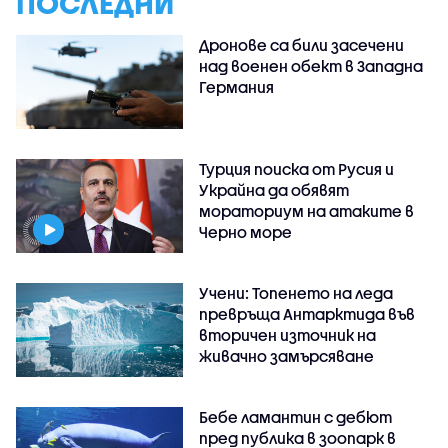
ПОСЛЕДНИ
Дронове са били засечени
над военен обект в Западна
Германия
Турция поиска от Русия и
Украйна да обявят
мораториум на атаките в
Черно море
Учени: Топенето на леда
превръща Антарктида във
вторичен източник на
живачно замърсяване
Бебе ламантин с дебют
пред публика в зоопарк в