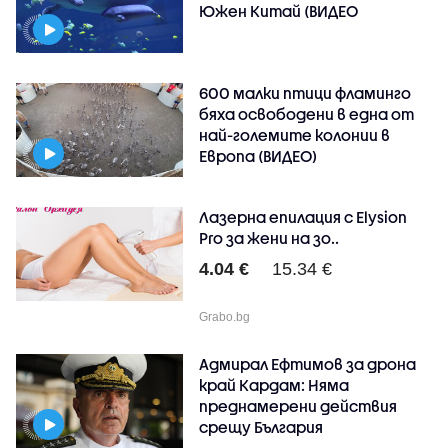
Южен Китай (ВИДЕО
600 малки птици фламинго
бяха освободени в една от
най-големите колонии в
Европа (ВИДЕО)
Лазерна епилация с Elysion
Pro за жени на зо..
4.04 €
15.34 €
Grabo.bg
Адмирал Ефтимов за дрона
край Кардам: Няма
преднамерени действия
срещу България