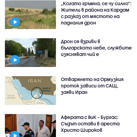
„Когато гръмна, се чу силно“:
Жители в района на Кардам
с разказ от мястото на
падналия дрон
Дрон се взриви в
българското небе, службите
изясняват чий е
Отварянето на Ормузкия
проток зависи от САЩ,
заяви Иран
Аферата с ВиК – Бургас:
Съдът остави в ареста
Христо Широков