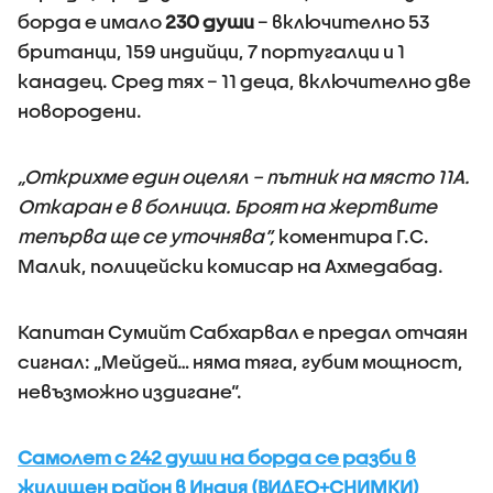
борда е имало
230 души
– включително 53
британци, 159 индийци, 7 португалци и 1
канадец. Сред тях – 11 деца, включително две
новородени.
„Открихме един оцелял – пътник на място 11A.
Откаран е в болница. Броят на жертвите
тепърва ще се уточнява“,
коментира Г.С.
Малик, полицейски комисар на Ахмедабад.
Капитан Сумийт Сабхарвал е предал отчаян
сигнал: „Мейдей… няма тяга, губим мощност,
невъзможно издигане“.
Самолет с 242 души на борда се разби в
жилищен район в Индия (ВИДЕО+СНИМКИ)