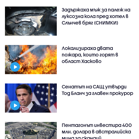
Задържаха мъж за палеж на
луксозна кола пред хотел в
Слънчев бряг (СНИМКИ)
Локализираха двата
пожара, които горят в
област Хасково
Сенатът на САЩ утвърди
Тод Бланч за главен прокурор
Пентагонът инвестира 400
млн. долара в австралийска
мина за скандий