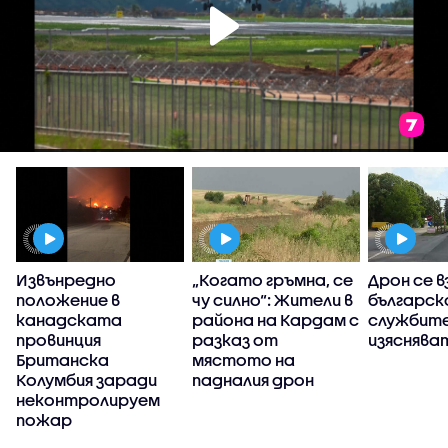
Извънредно
„Когато гръмна, се
Дрон се в
положение в
чу силно“: Жители в
българск
канадската
района на Кардам с
службит
а
провинция
разказ от
изясняват
Британска
мястото на
Колумбия заради
падналия дрон
неконтролируем
пожар