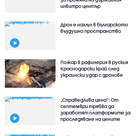
инвитро център
Дрон е нахлул в българското
въздушно пространство
Пожар в рафинерия в руския
Краснодарски край след
украински удар с дронове
„Справедлива цена“: От
септември трябва да
заработят платформите за
проследяване на цените