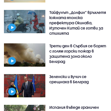
Тайфунът „Долфин” връхлетя
южната японска
префектура Окинава,
Източен Китай се готви за
стихията
Трети ден в Сърбия се борят
с голям горски пожар в
защитена зона около
Белград
Зеленски и Вучич се
срещнаха в Белград
Испания въведе граничен