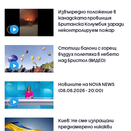
Извънредно положение в
канадската провинция
Британска Колумбия заради
неконтролируем пожар
Стотици балони с горещ
въздух полетяха в небето
над Бристол (ВИДЕО)
Новините на NOVA NEWS
(08.08.2026 - 20:00)
Киев: Не сме изпращали
преднамерено никакви