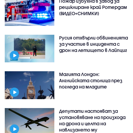
Пожар избухна в завод за
рециклиране край Ротердам
(ВИДЕО+СНИМКИ)
Русия отхвърли обвиненията
за участие в инцидента с
дрон на летището в Лайпциг
Магията Лондон:
Английската столица през
погледа на младите
Депутати настояват за
установяване на произхода
на дрона и целта на
навлизането му