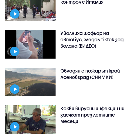
контрол с Италия
Уволниха шофьор на
автобус, гледал TikTok зад
волана (ВИДЕО)
Овладян е пожарът край
Асеновград (СНИМКИ)
Какви вирусни инфекции ни
засягат през летните
месеци