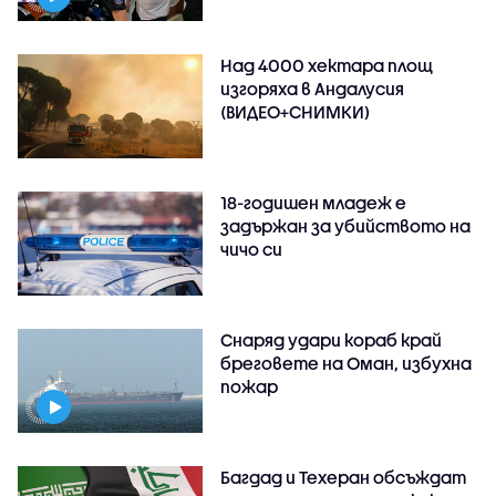
Над 4000 хектара площ
изгоряха в Андалусия
(ВИДЕО+СНИМКИ)
18-годишен младеж е
задържан за убийството на
чичо си
Снаряд удари кораб край
бреговете на Оман, избухна
пожар
Багдад и Техеран обсъждат