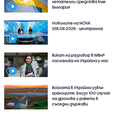
летателни средства към
България
Новините на NOVA
(08.08.2026 - централна)
Викат на разговор в МВнР
посланика на Украйна у нас
Войната в Украйна извън
границите: Близо 100 случая
на дронове и ракети в
съседни държави