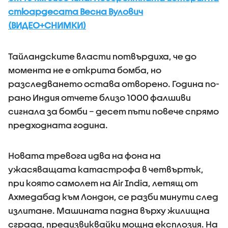
стюардесата Весна Вулович
(ВИДЕО+СНИМКИ)
Тайландските власти потвърдиха, че до
момента не е открита бомба, но
разследването остава отворено. Година по-
рано Индия отчете близо 1000 фалшиви
сигнала за бомби – десет пъти повече спрямо
предходната година.
Новата тревога идва на фона на
ужасяващата катастрофа в четвъртък,
при която самолет на Air India, летящ от
Ахмедабад към Лондон, се разби минути след
излитане. Машината падна върху жилищна
сграда, предизвиквайки мощна експлозия. На