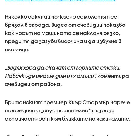
Няколко секунди по-късно самолетът се
врязал в сграда. Видео от очевидци показва
как носът на машината се накланя рязко,
преди тя да загуби височина и да избухне в
пламъци.
„Видях хора да скачат от горните етажи.
Навсякъде имаше дим и пламъци“,
коментира
очевидец от района.
Британският премиер Киър Стармър нарече
трагедията „опустошителна“ и изрази
съпричастност към близките на загиналите.