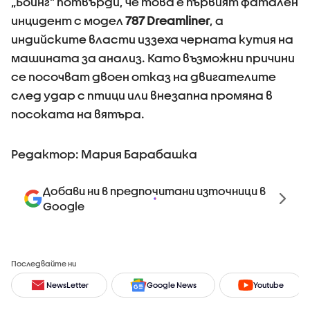
„Боинг“ потвърди, че това е първият фатален
инцидент с модел
787 Dreamliner
, а
индийските власти иззеха черната кутия на
машината за анализ. Като възможни причини
се посочват двоен отказ на двигателите
след удар с птици или внезапна промяна в
посоката на вятъра.
Редактор: Мария Барабашка
Добави ни в предпочитани източници в
Google
Последвайте ни
NewsLetter
Google News
Youtube