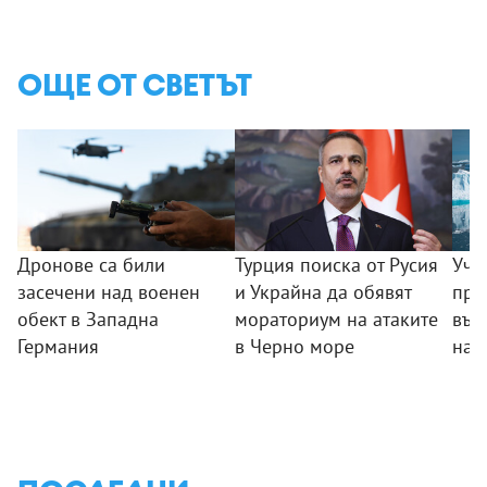
ОЩЕ ОТ СВЕТЪТ
Дронове са били
Турция поиска от Русия
Уче
засечени над военен
и Украйна да обявят
пре
обект в Западна
мораториум на атаките
във
Германия
в Черно море
на 