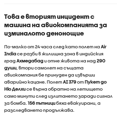
Това е вторият инцидент с
машина на авиокомпанията за
изминалото денонощие
По-малко от 24 часа след като полет на
Air
India
се разби в жилищна зона в индийския
град
Ахмедабад
и отне живота на над
290
души
, втори самолет на същата
авиокомпания бе принуден да извърши
аварийно кацане. Полет
AI 379
от
Пукет до
Ню Делхи
се върна обратно на летището
само минути след излитането заради сигнал
за бомба.
156 пътници
бяха евакуирани, а
разследването продължава.