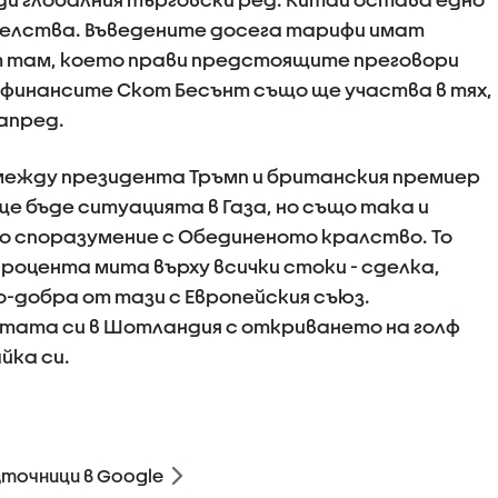
елства. Въведените досега тарифи имат
т там, което прави предстоящите преговори
финансите Скот Бесънт също ще участва в тях,
апред.
между президента Тръмп и британския премиер
е бъде ситуацията в Газа, но също така и
 споразумение с Обединеното кралство. То
роцента мита върху всички стоки - сделка,
о-добра от тази с Европейския съюз.
тата си в Шотландия с откриването на голф
йка си.
зточници в Google