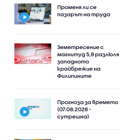
Променя ли се
пазарът на труда
Земетресение с
магнитуд 5,8 разлюля
западното
крайбрежие на
Филипините
Прогноза за времето
(07.08.2026 -
сутрешна)