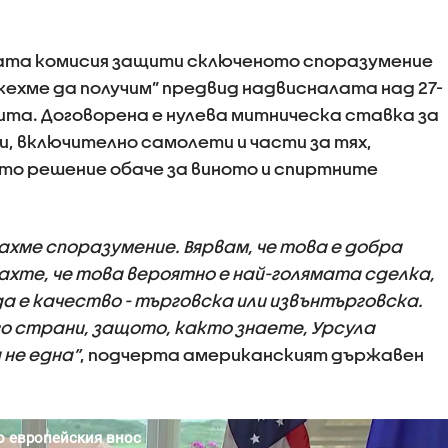
ата комисия защити сключеното споразумение
ехме да получим” предвид надвисналата над 27-
ита. Договорена е нулева митническа ставка за
, включително самолети и части за тях,
ето решение обаче за виното и спиртните
ахме споразумение. Вярвам, че това е добра
азахте, че това вероятно е най-голямата сделка,
да е качество - търговска или извънтърговска.
го страни, защото, както знаете, Урсула
 не една”
, подчерта американският държавен