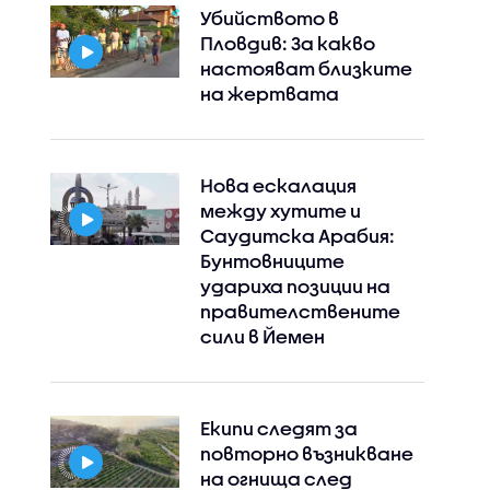
Убийството в
Пловдив: За какво
настояват близките
на жертвата
Нова ескалация
между хутите и
Саудитска Арабия:
Бунтовниците
удариха позиции на
правителствените
сили в Йемен
Екипи следят за
повторно възникване
на огнища след