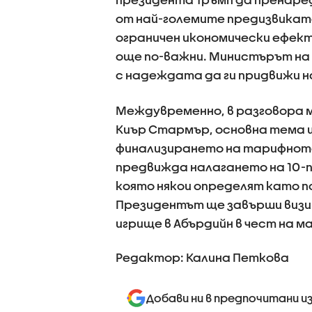
от най-големите предизвикат
ограничен икономически ефек
още по-важни. Министърът на 
с надеждата да ги придвижи н
Междувременно, в разговора 
Киър Стармър, основна тема щ
финализирането на тарифното
предвижда налагането на 10-п
която някои определят като п
Президентът ще завърши визи
игрище в Абърдийн в чест на ма
Редактор: Калина Петкова
Добави ни в предпочитани и