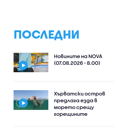
 - какво
брандове за родни
мощността на 
а
стоки и специално
лите
обозначение за
заведенията
ПОСЛЕДНИ
Новините на NOVA
(07.08.2026 - 8.00)
Хърватски остров
предлага езда в
морето срещу
горещините