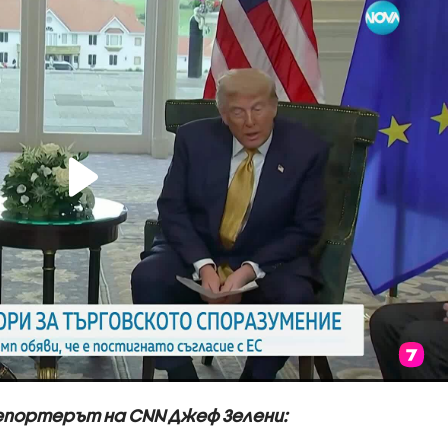
епортерът на CNN Джеф Зелени: