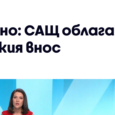
но: САЩ облага
кия внос