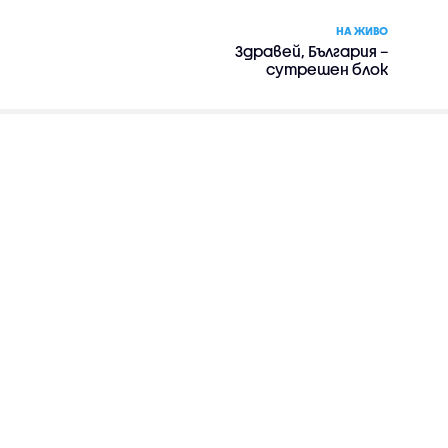
НА ЖИВО
Здравей, България –
сутрешен блок