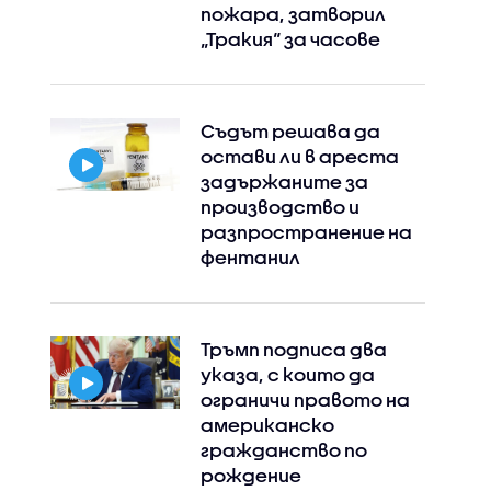
пожара, затворил
„Тракия“ за часове
Съдът решава да
остави ли в ареста
задържаните за
производство и
разпространение на
фентанил
Тръмп подписа два
указа, с които да
ограничи правото на
американско
гражданство по
рождение