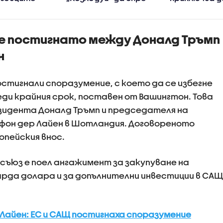
, че
работа заради
етикетиране
ването само
ниското ниво на
се променя з
 няма да
Дунав?
потребите
 постигнато между Доналд Тръмп
ените
н
стигнали споразумение, с което да се избегне
ди крайния срок, поставен от Вашингтон. Това
зидента Доналд Тръмп и председателя на
фон дер Лайен в Шотландия. Договореното
опейския внос.
съюз е поел ангажимент за закупуване на
арда долара и за допълнителни инвестиции в САЩ
Лайен: ЕС и САЩ постигнаха споразумение