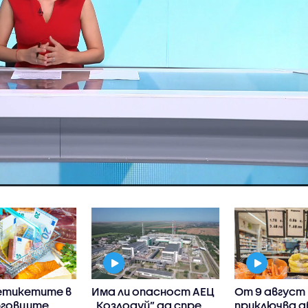
 етикетите в
Има ли опасност АЕЦ
От 9 август
рговците
„Козлодуй” да спре
приключва 