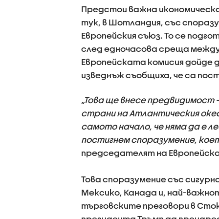
Предстои важна икономическа 
тук, в Шотландия, със спора
Европейския съюз. То се подго
след едночасова среща между
Европейската комисия дойде 
изведнъж съобщиха, че са пос
„Това ще внесе предвидимост 
страни на Атлантическия океа
самото начало, че няма да е л
постигнем споразумение, което
председателят на Европейска
Това споразумение със сигурно
Мексико, Канада и, най-важно
търговските преговори в Сток
президента Тръмп да пренаред