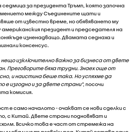
седмица за президента Тръмп, която започна
зумението между Съединените щати и
твяше от известно време, но обявяването му
 американския президент и председателя на
донякъде изненадващо. Двамата седнаха и
тигнали консенсус.
- нещо изключително важно за бизнеса от двете
н. Преговорите бяха трудни. Знаех още от
есно, и наистина беше така. Но успяхме да
 е изгодно и за двете страни"
, посочи
та комисия.
ст е само началото - очакват се нови сделки с
то, с Китай. Двете страни подновяват и
холм. Всичко това е част от стремежа на
и глобалния търговски ред. Китай остава едно