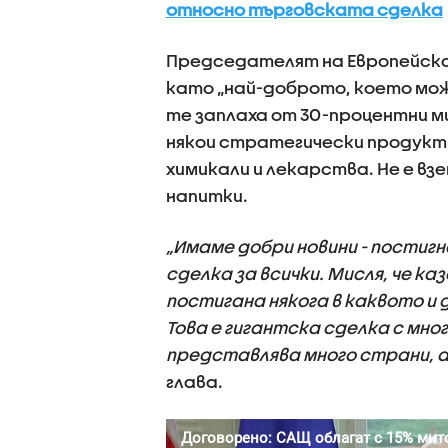
относно търговската сделка
Председателят на Европейск
като „най-доброто, което мож
те заплаха от 30-процентни м
някои стратегически продукти
химикали и лекарства. Не е вз
напитки.
„Имаме добри новини - постигн
сделка за всички. Мисля, че к
постигана някога в каквото и 
Това е гигантска сделка с мно
представлява много страни, а
глава.