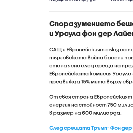
о следва за
уверяват
ра на горива у
премина
към евро
Споразумението беше
вдигне ц
и Урсула фон дер Лайе
САЩ и Европейският съюз са по
търговската война броени пре
стана ясно след среща на пре
Европейската комисия Урсула 
предвижда 15% мита върху евр
От своя страна Европейският 
енергия на стойност 750 мили
в размер на 600 милиарда.
След срещата Тръмп- Фон дер 