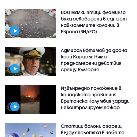
600 малки птици фламинго
бяха освободени в една от
най-големите колонии в
Европа (ВИДЕО)
Адмирал Ефтимов за дрона
край Кардам: Няма
преднамерени действия
срещу България
Извънредно положение в
канадската провинция
Британска Колумбия заради
неконтролируем пожар
Стотици балони с горещ
въздух полетяха в небето