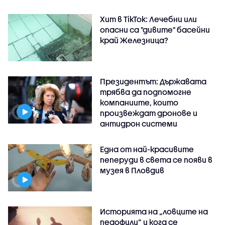
Хит в TikTok: Лечебни или
опасни са "дивите" басейни
край Железница?
Президентът: Държавата
трябва да подпомогне
компаниите, които
произвеждат дронове и
антидрон системи
Една от най-красивите
пеперуди в света се появи в
музея в Пловдив
Историята на „ловците на
педофили” и кога се