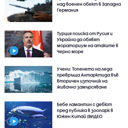
над военен обект в Западна
Германия
Турция поиска от Русия и
Украйна да обявят
мораториум на атаките в
Черно море
Учени: Топенето на леда
превръща Антарктида във
вторичен източник на
живачно замърсяване
Бебе ламантин с дебют
пред публика в зоопарк в
Южен Китай (ВИДЕО