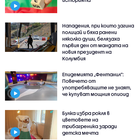
историята
Нападения, при които загина
полицай и бяха ранени
няколко души, белязаха
първия ден от мандата на
новия президент на
Колумбия
Епидемията „Фентанил”:
Повечето от
употребяващите не знаят,
че купуват мощния опиоид
Булка избра рокля в
цветовете на
трибагреника заради
детска мечта