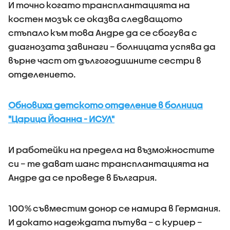
И точно когато трансплантацията на
костен мозък се оказва следващото
стъпало към това Андре да се сбогува с
диагнозата завинаги – болницата успява да
върне част от дългогодишните сестри в
отделението.
Обновиха детското отделение в болница
"Царица Йоанна - ИСУЛ"
И работейки на предела на възможностите
си – те дават шанс трансплантацията на
Андре да се проведе в България.
100% съвместим донор се намира в Германия.
И докато надеждата пътува – с куриер –