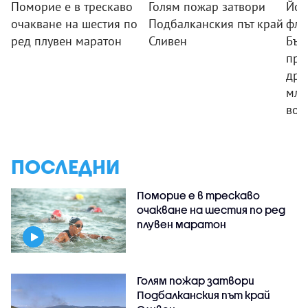
Поморие е в трескаво
Голям пожар затвори
Йот
очакване на шестия по
Подбалканския път край
фло
ред плувен маратон
Сливен
Бъл
про
дръ
мла
вое
ПОСЛЕДНИ
Поморие е в трескаво
очакване на шестия по ред
плувен маратон
Голям пожар затвори
Подбалканския път край