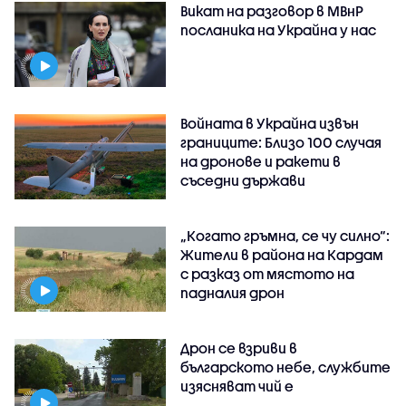
Викат на разговор в МВнР
посланика на Украйна у нас
Войната в Украйна извън
границите: Близо 100 случая
на дронове и ракети в
съседни държави
„Когато гръмна, се чу силно“:
Жители в района на Кардам
с разказ от мястото на
падналия дрон
Дрон се взриви в
българското небе, службите
изясняват чий е