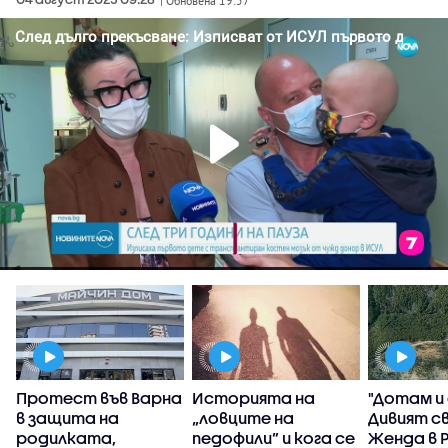
| Обновена 19:57
Протест във Варна
Историята на
"Дотам и
в защита на
„ловците на
Дивият с
родилката,
педофили” и кога се
Женда в 