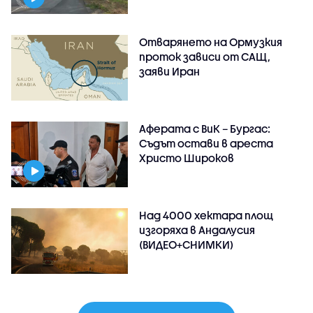
Отварянето на Ормузкия
проток зависи от САЩ,
заяви Иран
Аферата с ВиК – Бургас:
Съдът остави в ареста
Христо Широков
Над 4000 хектара площ
изгоряха в Андалусия
(ВИДЕО+СНИМКИ)