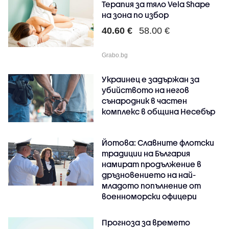
Терапия за тяло Vela Shape
на зона по избор
40.60 €
58.00 €
Grabo.bg
Украинец е задържан за
убийството на негов
сънародник в частен
комплекс в община Несебър
Йотова: Славните флотски
традиции на България
намират продължение в
дръзновението на най-
младото попълнение от
военноморски офицери
Прогноза за времето