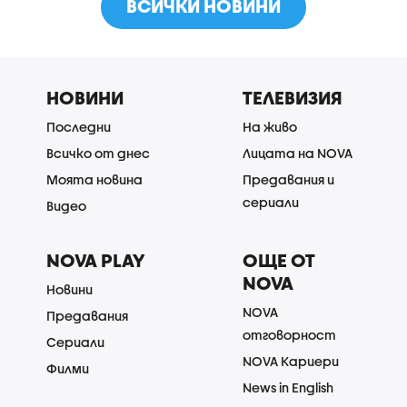
ВСИЧКИ НОВИНИ
НОВИНИ
ТЕЛЕВИЗИЯ
Последни
На живо
Всичко от днес
Лицата на NOVA
Моята новина
Предавания и
сериали
Видео
NOVA PLAY
ОЩЕ ОТ
NOVA
Новини
NOVA
Предавания
отговорност
Сериали
NOVA Кариери
Филми
News in English