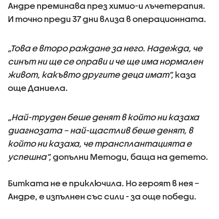
Андре преминава през химио-и лъчетерапия.
И точно преди 37 дни влиза в операционната.
„Това е второ раждане за него. Надежда, че
синът ни ще се оправи и че ще има нормален
живот, какъвто другите деца имат”,
каза
още Даниела.
„Най-труден беше денят в който ни казаха
диагнозата – най-щастлив беше денят, в
който ни казаха, че трансплантацията е
успешна”,
допълни Методи, баща на детето.
Битката не е приключила. Но героят в нея –
Андре, е изпълнен със сили - за още победи.