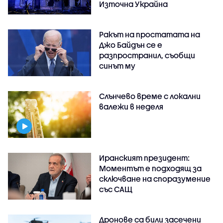
Източна Украйна
Ракът на простатата на
Джо Байдън се е
разпространил, съобщи
синът му
Слънчево време с локални
валежи в неделя
Иранският президент:
Моментът е подходящ за
сключване на споразумение
със САЩ
Дронове са били засечени