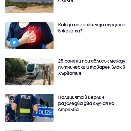
Сливен
Как да се грижим за сърцето
в жегата?
25 ранени при сблъсък между
пътнически и товарен влак в
Хърватия
Полицията в Берлин
разследва два случая на
стрелба