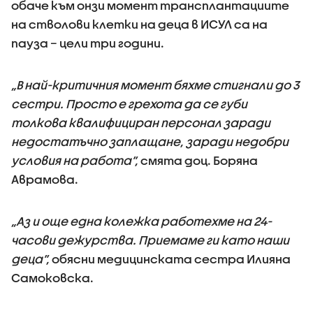
обаче към онзи момент трансплантациите
на стволови клетки на деца в ИСУЛ са на
пауза – цели три години.
„В най-критичния момент бяхме стигнали до 3
сестри. Просто е грехота да се губи
толкова квалифициран персонал заради
недостатъчно заплащане, заради недобри
условия на работа”,
смята доц. Боряна
Аврамова.
„Аз и още една колежка работехме на 24-
часови дежурства. Приемаме ги като наши
деца”,
обясни медицинската сестра Илияна
Самоковска.