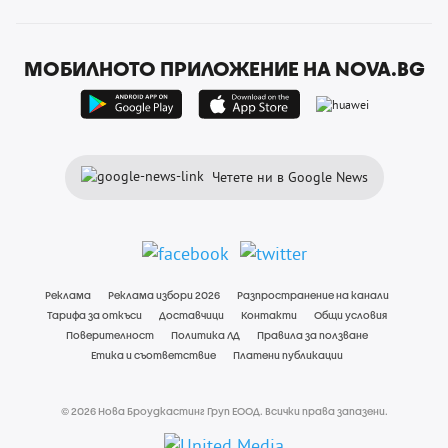
МОБИЛНОТО ПРИЛОЖЕНИЕ НА NOVA.BG
Четете ни в Google News
Реклама
Реклама избори 2026
Разпространение на канали
Тарифа за откъси
Доставчици
Контакти
Общи условия
Поверителност
Политика ЛД
Правила за ползване
Етика и съответствие
Платени публикации
© 2026 Нова Броудкастинг Груп ЕООД. Всички права запазени.