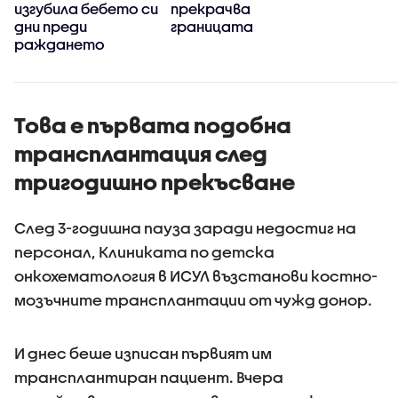
изгубила бебето си
прекрачва
дни преди
границата
раждането
Това е първата подобна
трансплантация след
тригодишно прекъсване
След 3-годишна пауза заради недостиг на
персонал, Клиниката по детска
онкохематология в ИСУЛ възстанови костно-
мозъчните трансплантации от чужд донор.
И днес беше изписан първият им
трансплантиран пациент. Вчера