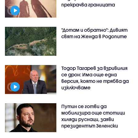
прекрачва границата
"Дотам и обратно": Дивият
свят на Женда в Родопите
Тодор Тагарев за взривилия
се дрон: Има още една
версия, която не трябва да
изключваме
Путин се готви да
мобилизира още стотици
хиляди руснаци, заяви
президентът Зеленски