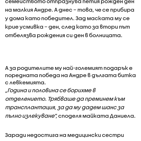
семейството отпразнува петия рожден ден
на малкия Андре. А днес – това, че се прибира
у дома като победител. Зад маската му се
крие усмивка – ден, след като за втори път
отбелязва рождения си ден в болницата.
А за родителите му най-големият подарък е
поредната победа на Андре в дългата битка
с левкемията.
„Година и половина се борихме в
отделението. Трябваше да преминем към
трансплантация, за да му дадем шанс за
пълно излекуване”,
споделя майката Даниела.
Заради недостига на медицински сестри