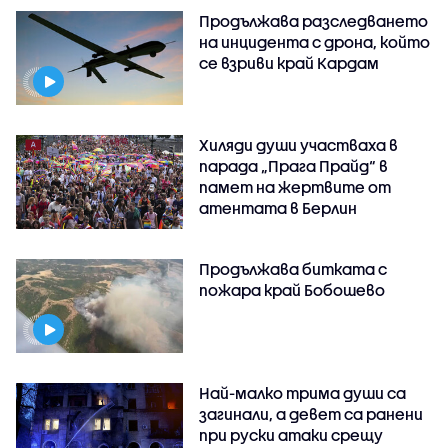
Продължава разследването
на инцидента с дрона, който
се взриви край Кардам
Хиляди души участваха в
парада „Прага Прайд“ в
памет на жертвите от
атентата в Берлин
Продължава битката с
пожара край Бобошево
Най-малко трима души са
загинали, а девет са ранени
при руски атаки срещу