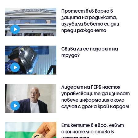
Протест във Варна в
защита на родилката,
изгубила бебето си дни
преди раждането
Свива ли се пазарът на
труда?
Лидерът на ГЕРБ настоя
управляващите да изнесат
повече информация около
случая с дрона край Кардам
Етикетите в евро, левът
окончателно отива в