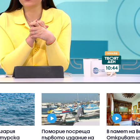
лгария
Поморие посреща
В памет на В
 турска
първото издание на
Откриват и