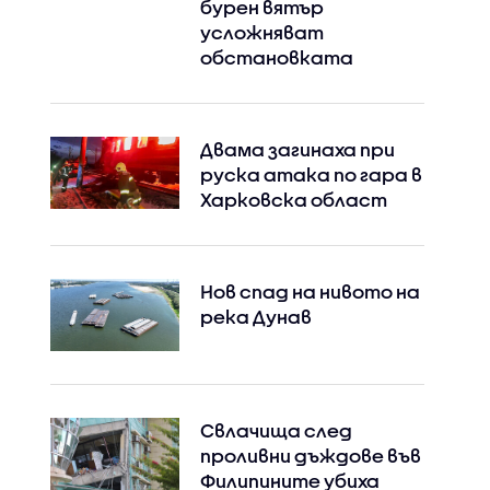
бурен вятър
усложняват
обстановката
Двама загинаха при
руска атака по гара в
Харковска област
Нов спад на нивото на
река Дунав
Свлачища след
проливни дъждове във
Филипините убиха