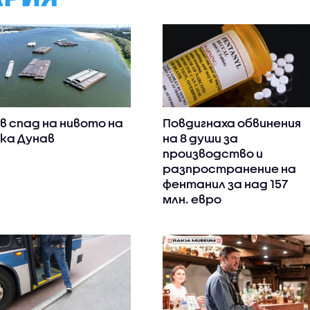
в спад на нивото на
Повдигнаха обвинения
ка Дунав
на 8 души за
производство и
разпространение на
фентанил за над 157
млн. евро