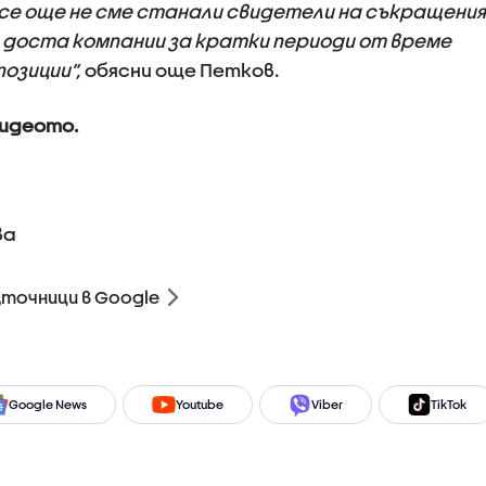
все още не сме станали свидетели на съкращения
но доста компании за кратки периоди от време
озиции”,
обясни още Петков.
видеото.
ва
зточници в Google
Google News
Youtube
Viber
TikTok