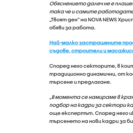
Обяснението далеч не е плаше
така че и самите работодател
„Твоят ден” на NOVA NEWS Хри
обяви за работа.
Най-малко застрашените проф
съдове, строители и масажи
Според него секторите, в коит
традиционно динамични, от ко
търсене и предлагане.
„В момента се намираме в края
подбор на кадри за сектори к
още експертът. Според него и
търсенето на нови кадри за би