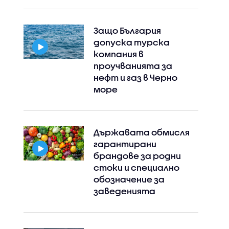
Защо България
допуска турска
компания в
проучванията за
нефт и газ в Черно
море
Държавата обмисля
гарантирани
брандове за родни
стоки и специално
обозначение за
заведенията