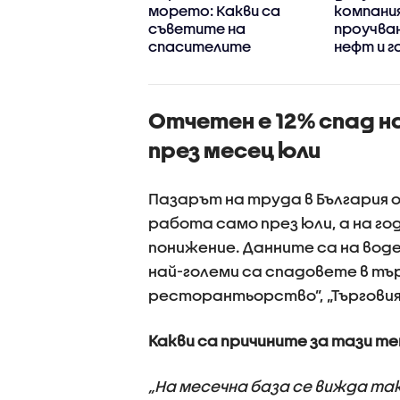
нощие,
морето: Какви са
компания
лените проверки
съветите на
проучва
ътя
спасителите
нефт и г
дължават
море
Отчетен е 12% спад н
през месец юли
Пазарът на труда в България о
работа само през юли, а на г
понижение. Данните са на вод
най-големи са спадовете в тъ
ресторантьорство”, „Търговия
Какви са причините за тази т
„На месечна база се вижда так