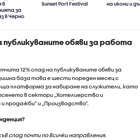
 в
Sunset Port Festival
на икони и д
нията за
аз в Черно
а публикуваните обяви за работа
тчита 12% спад на публикуваните обяви за
одишна база това е шести пореден месец с
еща платформа за набиране на служители, като
рсенето в сектори „Хотелиерство и
 и продажби” и „Производство”.
енденция?
ъв спад почти по всички направления.