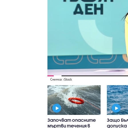
Снимка: iStock
15 000 проверени
Започват опасните
Защо Бъ
мобила за
мъртви течения в
допуска