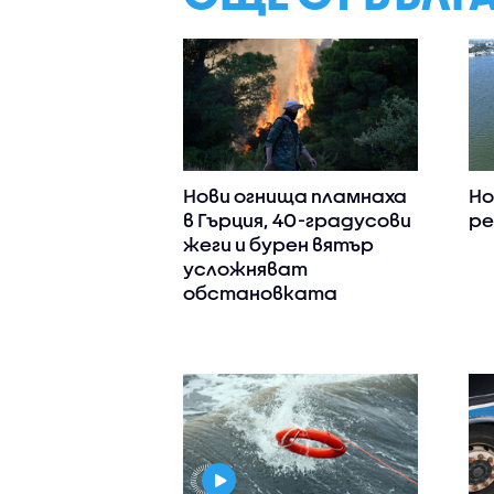
Нови огнища пламнаха
Но
в Гърция, 40-градусови
ре
жеги и бурен вятър
усложняват
обстановката