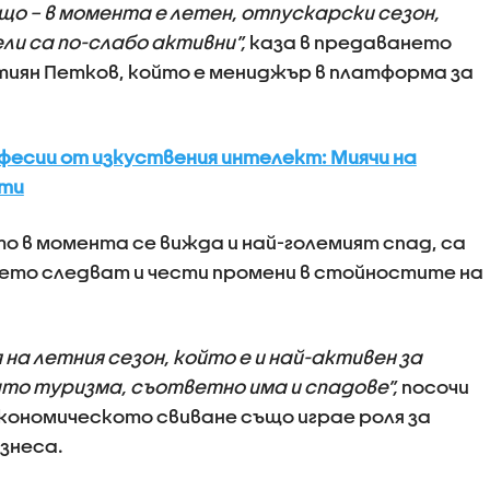
що – в момента е летен, отпускарски сезон,
и са по-слабо активни”,
каза в предаването
стиян Петков, който е мениджър в платформа за
есии от изкуствения интелект: Миячи на
сти
о в момента се вижда и най-големият спад, са
ето следват и чести промени в стойностите на
 на летния сезон, който е и най-активен за
ато туризма, съответно има и спадове”,
посочи
кономическото свиване също играе роля за
знеса.