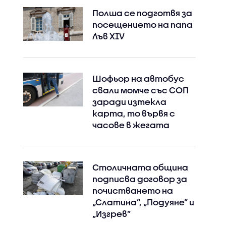
Полша се подготвя за
посещението на папа
Лъв XIV
Шофьор на автобус
свали момче със СОП
заради изтекла
карта, то вървя с
часове в жегата
Столичната община
подписва договор за
почистването на
„Слатина”, „Подуяне” и
„Изгрев”