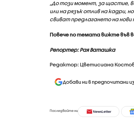
„До този момент, за щастие, 
или на рязък отлив на кадри, 
свиват предлагането на нови п
Повече по темата вижте във 
Репортер: Рая Ваташка
Редактор: Цветисиана Косто
Добави ни в предпочитани и
Последвайте ни
NewsLetter