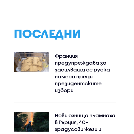
ърворезби
срещат с главния
подход при
секретар на МВР
ограниченията
заради конфликта в
заради жегите
Банско
ПОСЛЕДНИ
Франция
предупреждава за
засилваща се руска
намеса преди
президентските
избори
Нови огнища пламнаха
в Гърция, 40-
градусови жеги и