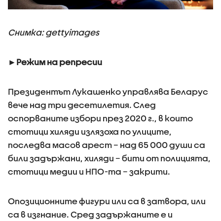
Снимка: gettyimages
►Режим на репресии
Президентът Лукашенко управлява Беларус
вече над три десетилетия. След
оспорваните избори през 2020 г., в които
стотици хиляди излязоха по улиците,
последва масов арест – над 65 000 души са
били задържани, хиляди – бити от полицията,
стотици медии и НПО-та – закрити.
Опозиционните фигури или са в затвора, или
са в изгнание. Сред задържаните е и