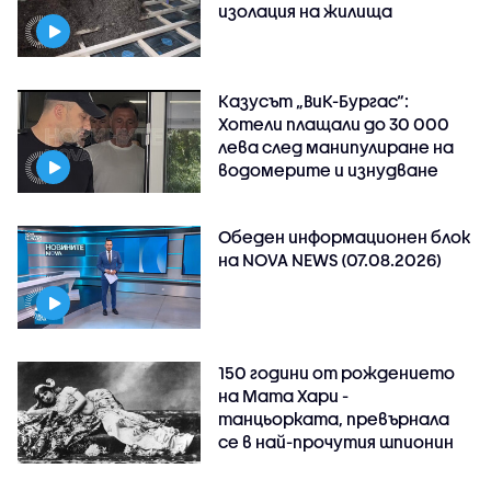
изолация на жилища
Казусът „ВиК-Бургас“:
Хотели плащали до 30 000
лева след манипулиране на
водомерите и изнудване
Обеден информационен блок
на NOVA NEWS (07.08.2026)
150 години от рождението
на Мата Хари -
танцьорката, превърнала
се в най-прочутия шпионин