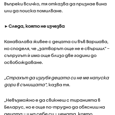
Въпреки всичко, тя отказва да признае вина
или да поиска помилване.
►Следа, която не изчезва
Канавалава живее с децата си във Варшава,
но споделя, че „затворът още не е свършил“ –
съпругът ѝ има още близо две години до
освобождаване.
„Страхът да изгубя децата си не ме напуска
дори в сънищата“
, казва тя.
„Невъзможно е да свикнеш с тиранията в
Беларус, но е още по-трудно да обясниш на
децата – и на себе си – цената, която