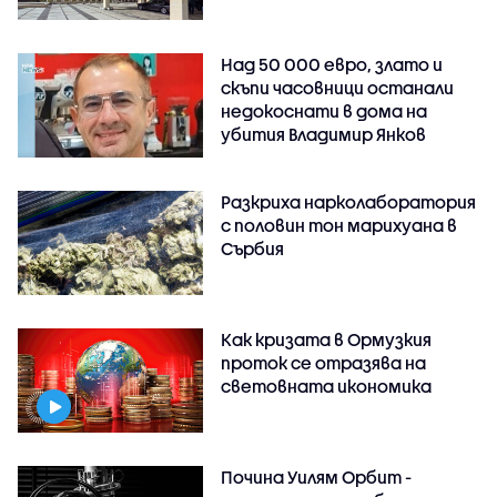
Над 50 000 евро, злато и
скъпи часовници останали
недокоснати в дома на
убития Владимир Янков
Разкриха нарколаборатория
с половин тон марихуана в
Сърбия
Как кризата в Ормузкия
проток се отразява на
световната икономика
Почина Уилям Орбит -