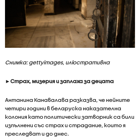
Снимка: gettyimages, илюстративна
►Страх, мизерия и заплаха за децата
Антанина Канавалава разказва, че нейните
четири години в беларуска наказателна
колония като политически затворник са били
изпълнени със страх и страдание, които я
преследват и до днес.