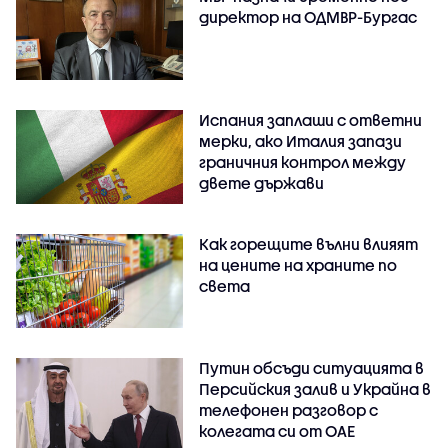
директор на ОДМВР-Бургас
Испания заплаши с ответни
мерки, ако Италия запази
граничния контрол между
двете държави
Как горещите вълни влияят
на цените на храните по
света
Путин обсъди ситуацията в
Персийския залив и Украйна в
телефонен разговор с
колегата си от ОАЕ