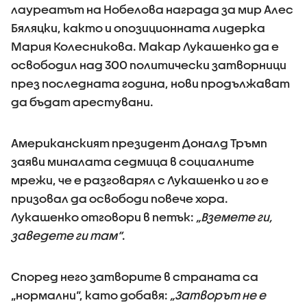
лауреатът на Нобелова награда за мир Алес
Бяляцки, както и опозиционната лидерка
Мария Колесникова. Макар Лукашенко да е
освободил над 300 политически затворници
през последната година, нови продължават
да бъдат арестувани.
Американският президент Доналд Тръмп
заяви миналата седмица в социалните
мрежи, че е разговарял с Лукашенко и го е
призовал да освободи повече хора.
Лукашенко отговори в петък:
„Вземете ги,
заведете ги там“
.
Според него затворите в страната са
„нормални“, като добавя:
„Затворът не е