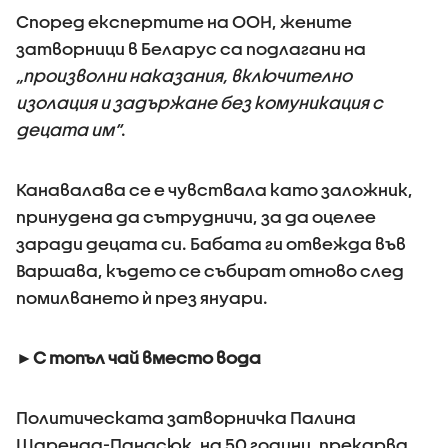
Според експертите на ООН, жените
затворници в Беларус са подлагани на
„произволни наказания, включително
изолация и задържане без комуникация с
децата им“
.
Канавалава се е чувствала като заложник,
принудена да сътрудничи, за да оцелее
заради децата си. Бабата ги отвежда във
Варшава, където се събират отново след
помилването ѝ през януари.
►С топъл чай вместо вода
Политическата затворничка Палина
Шаренда-Панасюк, на 50 години, прекарва