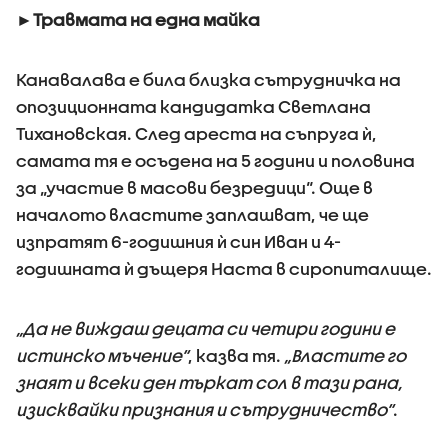
►Травмата на една майка
Канавалава е била близка сътрудничка на
опозиционната кандидатка Светлана
Тихановская. След ареста на съпруга ѝ,
самата тя е осъдена на 5 години и половина
за „участие в масови безредици“. Още в
началото властите заплашват, че ще
изпратят 6-годишния ѝ син Иван и 4-
годишната ѝ дъщеря Наста в сиропиталище.
„Да не виждаш децата си четири години е
истинско мъчение“
, казва тя.
„Властите го
знаят и всеки ден търкат сол в тази рана,
изисквайки признания и сътрудничество“
.