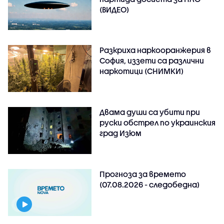
(ВИДЕО)
Разкриха наркооранжерия в
София, иззети са различни
наркотици (СНИМКИ)
Двама души са убити при
руски обстрeл по украинския
град Изюм
Прогноза за времето
(07.08.2026 - следобедна)