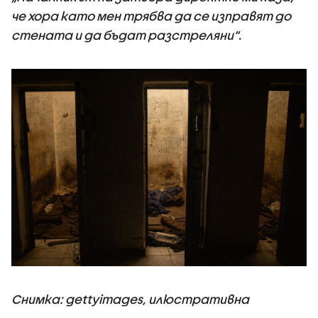
че хора като мен трябва да се изправят до
стената и да бъдат разстреляни“
.
Снимка: gettyimages, илюстративна