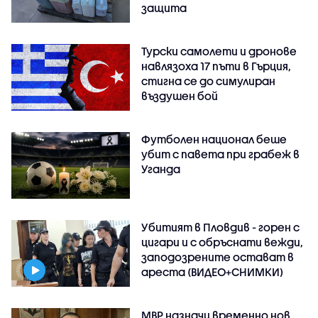
защита
Турски самолети и дронове
навлязоха 17 пъти в Гърция,
стигна се до симулиран
въздушен бой
Футболен национал беше
убит с павета при грабеж в
Уганда
Убитият в Пловдив - горен с
цигари и с обръснати вежди,
заподозрените остават в
ареста (ВИДЕО+СНИМКИ)
МВР назначи временно нов