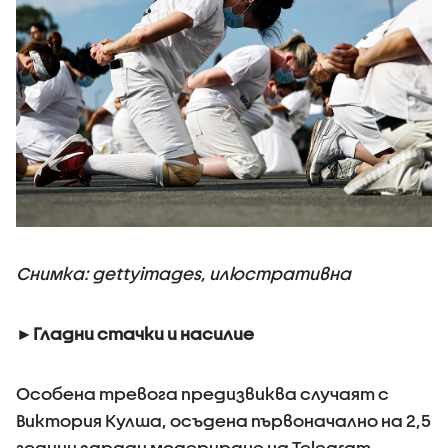
Снимка: gettyimages, илюстративна
►Гладни стачки и насилие
Особена тревога предизвиква случаят с
Виктория Кулша, осъдена първоначално на 2,5
години заради модериране на Telegram