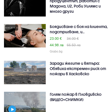
продуцентът, работил с
Мадона, U2, Роби Уилямс и
много други
Боядисване с боя на клиента,
подстригване, и..
23.00 €
34.00 €
44.98 лв
66.50 лв
Grabo.bg
Заради жегите и вятъра:
Обявиха екстремен риск от
пожари в Хасковско
Голям пожар в Пловдивско
(ВИДЕО+СНИМКИ)