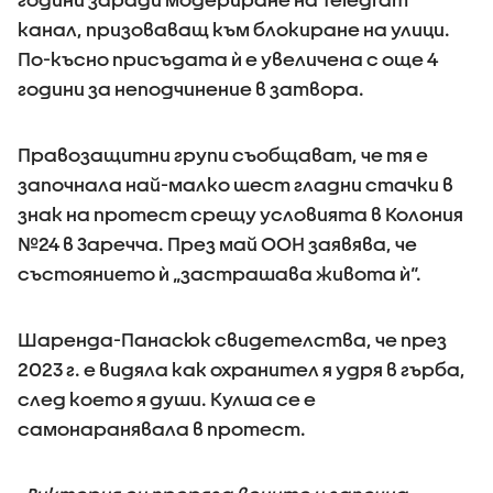
канал, призоваващ към блокиране на улици.
По-късно присъдата ѝ е увеличена с още 4
години за неподчинение в затвора.
Правозащитни групи съобщават, че тя е
започнала най-малко шест гладни стачки в
знак на протест срещу условията в Колония
№24 в Заречча. През май ООН заявява, че
състоянието ѝ „застрашава живота ѝ“.
Шаренда-Панасюк свидетелства, че през
2023 г. е видяла как охранител я удря в гърба,
след което я души. Кулша се е
самонаранявала в протест.