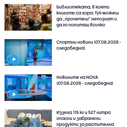
Библиотеката, в която
книгите са хора: Тук можеш
да „прочетеш“ непознат и
да го попиташ всичко
Спортни новини (07.08.2026 -
следобедна)
Новините на NOVA
(07.08.2026 - следобедна)
Иззеха 115 кг и 527 литра
опасни и забранени
продукти за растителна