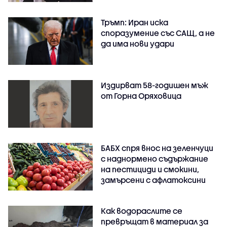
Тръмп: Иран иска
споразумение със САЩ, а не
да има нови удари
Издирват 58-годишен мъж
от Горна Оряховица
БАБХ спря внос на зеленчуци
с наднормено съдържание
на пестициди и смокини,
замърсени с афлатоксини
Как водораслите се
превръщат в материал за