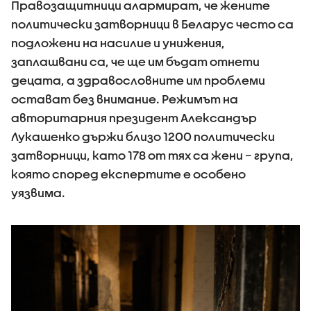
Правозащитници алармират, че жените
политически затворници в Беларус често са
подложени на насилие и унижения,
заплашвани са, че ще им бъдат отнети
децата, а здравословните им проблеми
остават без внимание. Режимът на
авторитарния президент Александър
Лукашенко държи близо 1200 политически
затворници, като 178 от тях са жени – група,
която според експертите е особено
уязвима.