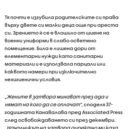
Тя почти е изгубила родителските си права
върху двете си малки деца още при ареста
си. Зрението ѝ се е влошило от шиене на
военни униформи в слабо осветено
помещение. Била е лишена дори от
елементарни нужди като санитарни
материали и е използвала парцали или
каквото намери при изключително
нехигиенични условия.
„Жените в затвора минават през ада и
нямат на кого да се оплачат“
, споделя 37-
годишната Канавалава пред Associated Press
след освобождаването си през декември.
„Началникът на затвора директно ми каза,