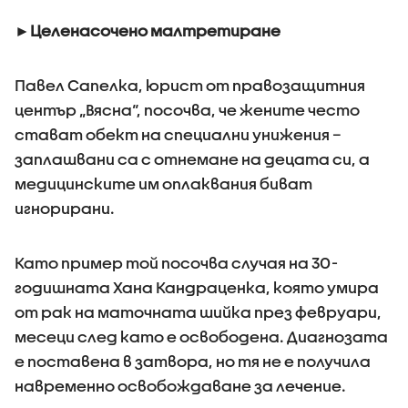
►Целенасочено малтретиране
Павел Сапелка, юрист от правозащитния
център „Вясна“, посочва, че жените често
стават обект на специални унижения –
заплашвани са с отнемане на децата си, а
медицинските им оплаквания биват
игнорирани.
Като пример той посочва случая на 30-
годишната Хана Кандраценка, която умира
от рак на маточната шийка през февруари,
месеци след като е освободена. Диагнозата
е поставена в затвора, но тя не е получила
навременно освобождаване за лечение.