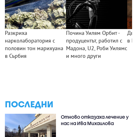
Разкриха
Почина Уилям Орбит -
Два
нарколаборатория с
продуцентът, работил с
в Г
половин тон марихуана
Мадона, U2, Роби Уилямс
в Сърбия
и много други
ПОСЛЕДНИ
Отново отказаха лечение у
нас на Ива Михаилова