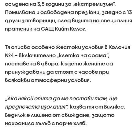
осъдена на 3,5 години за „екстремизъм“.
Помилвана и освободена през юни, заедно с 13
други затворници, след визита на специалния
пратеник на САЩ Кийт Келог.
Тя описва особено жестоки условия в Колония
№4 – включително „клетка на срама“,
поставена в двора, където жените са
принуждавани да стоят с часове при
всякакви атмосферни условия.
„Ако някой опита да ме постави там, ще
предпочета изолация“
, казва тя от Вилнюс.
Веднъж е лишена от свиждане, защото
нахранила гълъб с парче хляб.