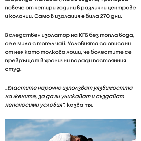
повече от четири години в различни центрове
и колонии. Само в изолация е била 270 дни.
В следствен изолатор на КГБ без топла вода,
се е мила с топъл чай. Условията са описани
от нея като толкова лоши, че болестите се
превръщат в хронични поради постоянния
студ.
„Властите нарочно използват уязвимостта
на жените, за да ги унижават и създават
непоносими условия“
, казва тя.