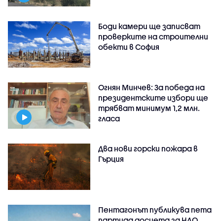
Боди камери ще записват
проверките на строителни
обекти в София
Огнян Минчев: За победа на
президентските избори ще
трябват минимум 1,2 млн.
гласа
Два нови горски пожара в
Гърция
Пентагонът публикува пета
партида досиета за НЛО