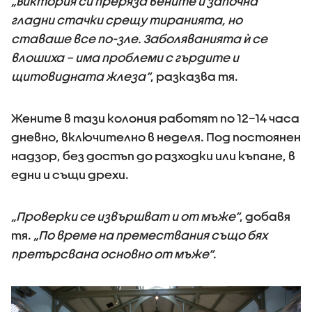
„Виктория си преряза вените и започна
гладни стачки срещу тиранията, но
ставаше все по-зле. Заболяванията ѝ се
влошиха – има проблеми с гърдите и
щитовидната жлеза“
, разказва тя.
Жените в тази колония работят по 12–14 часа
дневно, включително в неделя. Под постоянен
надзор, без достъп до разходки или къпане, в
едни и същи дрехи.
„Проверки се извършват и от мъже“
, добавя
тя.
„По време на премествания също бях
претърсвана основно от мъже“
.