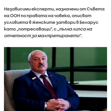
Независими експерти, назначени от Съвета
на ООН по правата на човека, описват
условията в женските затвори в Беларус
като „потресаващи“, с
„пълна липса на
отчетност за малтретирането“
.