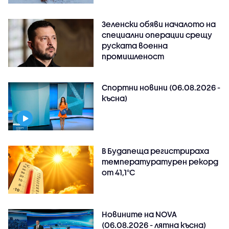
Зеленски обяви началото на
специални операции срещу
руската военна
промишленост
Спортни новини (06.08.2026 -
късна)
В Будапеща регистрираха
температуратурен рекорд
от 41,1°C
Новините на NOVA
(06.08.2026 - лятна късна)