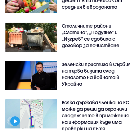
десет пъти по-висок от
средния в еврозоната
Столичните райони
„Слатина“, „Подуяне“ и
„Изгрев“ се сдобиха с
договор за почистване
Зеленски пристига в Сърбия
на първа визита след
началото на войната в
Украйна
Всяка държава членка на ЕС
може да реши да ограничи
споделянето в приложения
на информация къде има
проверки на пътя