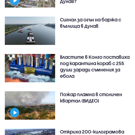
Дунав?
Сигнал за огън на баржа с
въглища в Дунав
Властите в Конго поставиха
под карантина кораб с 255
души заради съмнения за
ебола
Пожар пламна в столичен
квартал (ВИДЕО)
Откриха 200-килограмова