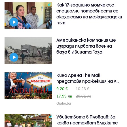
Как 17-годишно момче със
специални потребности се
оказа само на междуградски
път
Американска компания ще
изгради първата военна
база в Ивицата Газа
Кино Арена The Mall
представя прожекция на Л..
9.20 €
10.23 €
17.99 лв
20.01 лв
Grabo.bg
Убийството в Пловдив: За
какво настояват близките