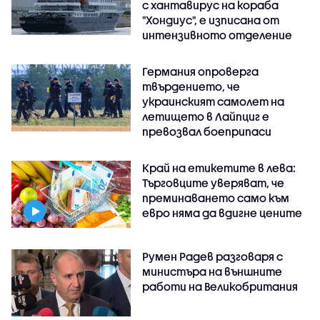
с хантавирус на кораба
"Хондиус", е изписана от
интензивното отделение
Германия опроверга
твърдението, че
украинският самолет на
летището в Лайпциг е
превозвал боеприпаси
Край на етикетите в лева:
Търговците уверяват, че
преминаването само към
евро няма да вдигне цените
Румен Радев разговаря с
министъра на външните
работи на Великобритания