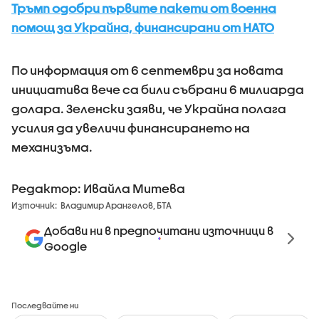
Тръмп одобри първите пакети от военна
помощ за Украйна, финансирани от НАТО
По информация от 6 септември за новата
инициатива вече са били събрани 6 милиарда
долара. Зеленски заяви, че Украйна полага
усилия да увеличи финансирането на
механизъма.
Редактор: Ивайла Митева
Източник:
Владимир Арангелов, БТА
Добави ни в предпочитани източници в
Google
Последвайте ни