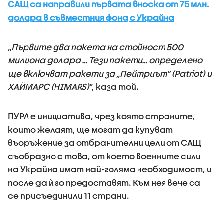
САЩ са направили първата вноска от 75 млн.
долара в съвместния фонд с Украйна
„
Първите два пакета на стойност 500
милиона долара … Тези пакети… определено
ще включват ракети за „Пейтриът“ (Patriot) и
ХАЙМАРС (HIMARS)
“, каза той.
ПУРЛ е инициатива, чрез която страните,
които желаят, ще могат да купуват
въоръжение за отбранителни цели от САЩ
съобразно с това, от което военните сили
на Украйна имат най-голяма необходимост, и
после да ѝ го предоставят. Към нея вече са
се присъединили 11 страни.