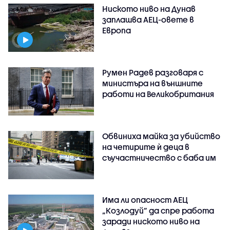
Ниското ниво на Дунав
заплашва АЕЦ-овете в
Европа
Румен Радев разговаря с
министъра на външните
работи на Великобритания
Обвиниха майка за убийство
на четирите ѝ деца в
съучастничество с баба им
Има ли опасност АЕЦ
„Козлодуй” да спре работа
заради ниското ниво на