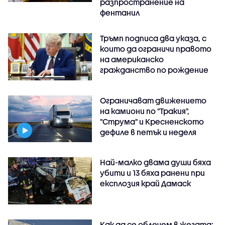
разпространение на
фентанил
Тръмп подписа два указа, с
които да ограничи правото
на американско
гражданство по рождение
Ограничават движението
на камиони по "Тракия",
"Струма" и Кресненското
дефиле в петък и неделя
Най-малко двама души бяха
убити и 13 бяха ранени при
експлозия край Дамаск
Как да се облечем в жегата: