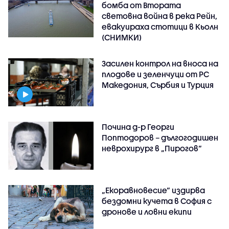
бомба от Втората
световна война в река Рейн,
евакуираха стотици в Кьолн
(СНИМКИ)
Засилен контрол на вноса на
плодове и зеленчуци от РС
Македония, Сърбия и Турция
Почина д-р Георги
Поптодоров – дългогодишен
неврохирург в „Пирогов“
„Екоравновесие“ издирва
бездомни кучета в София с
дронове и ловни екипи