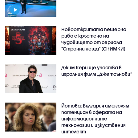
Новооткритата пещерна
риба е кръстена на
чудовището от сериала
"Странни неща" (СНИМКИ)
Джим Кери ще участва в
игралния филм „Джетсънови“
Йотова: България има голям
потенциал в сферата на
информационните
технологии и изкуствения
интелект