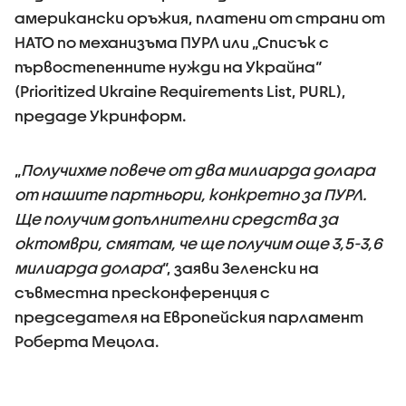
американски оръжия, платени от страни от
НАТО по механизъма ПУРЛ или „Списък с
първостепенните нужди на Украйна“
(Prioritized Ukraine Requirements List, PURL),
предаде Укринформ.
„
Получихме повече от два милиарда долара
от нашите партньори, конкретно за ПУРЛ.
Ще получим допълнителни средства за
октомври, смятам, че ще получим още 3,5-3,6
милиарда долара
“, заяви Зеленски на
съвместна пресконференция с
председателя на Европейския парламент
Роберта Мецола.