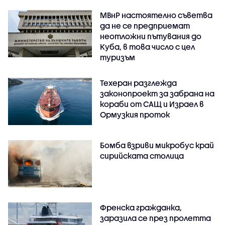
МВнР настоятелно съветва
да не се предприемат
неотложни пътувания до
Куба, в това число с цел
туризъм
Техеран разглежда
законопроект за забрана на
кораби от САЩ и Израел в
Ормузкия проток
Бомба взриви микробус край
сирийската столица
Френска гражданка,
заразила се през пролетта