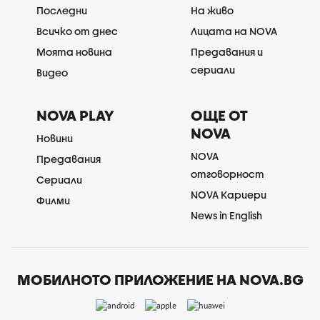
Последни
На живо
Всичко от днес
Лицата на NOVA
Моята новина
Предавания и
сериали
Видео
NOVA PLAY
ОЩЕ ОТ
NOVA
Новини
NOVA
Предавания
отговорност
Сериали
NOVA Кариери
Филми
News in English
МОБИЛНОТО ПРИЛОЖЕНИЕ НА NOVA.BG