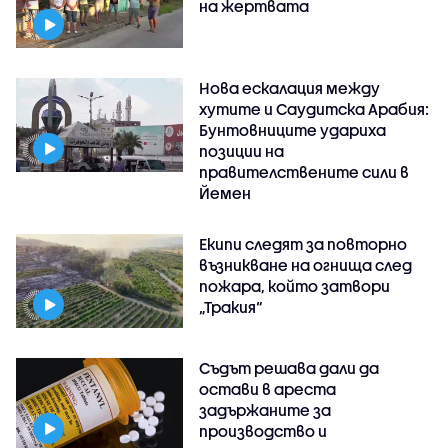
на жертвата
Нова ескалация между
хутите и Саудитска Арабия:
Бунтовниците удариха
позиции на
правителствените сили в
Йемен
Екипи следят за повторно
възникване на огнища след
пожара, който затвори
„Тракия“
Съдът решава дали да
остави в ареста
задържаните за
производство и