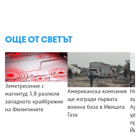
ОЩЕ ОТ СВЕТЪТ
Земетресение с
Американска компания
Нов
магнитуд 5,8 разлюля
ще изгради първата
хут
западното крайбрежие
военна база в Ивицата
Ара
на Филипините
Газа
уда
пра
Йем