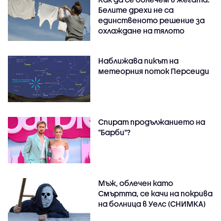
Белите дрехи не са
единственото решение за
охлаждане на тялото
Наближава пикът на
метеорния поток Персеиди
Спират продължанието на
"Барби"?
Мъж, облечен като
Смъртта, се качи на покрива
на болница в Уелс (СНИМКА)