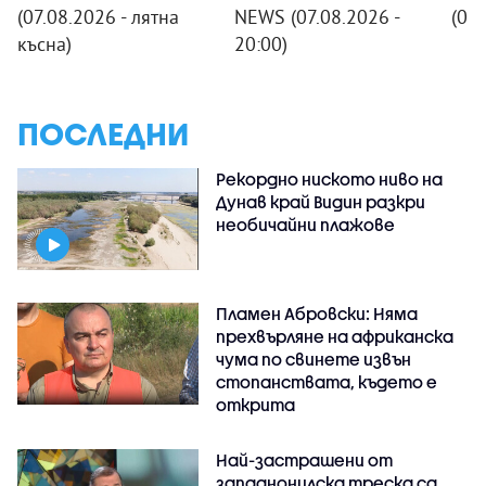
(07.08.2026 - лятна
NEWS (07.08.2026 -
(07
късна)
20:00)
ПОСЛЕДНИ
Рекордно ниското ниво на
Дунав край Видин разкри
необичайни плажове
Пламен Абровски: Няма
прехвърляне на африканска
чума по свинете извън
стопанствата, където е
открита
Най-застрашени от
западнонилска треска са