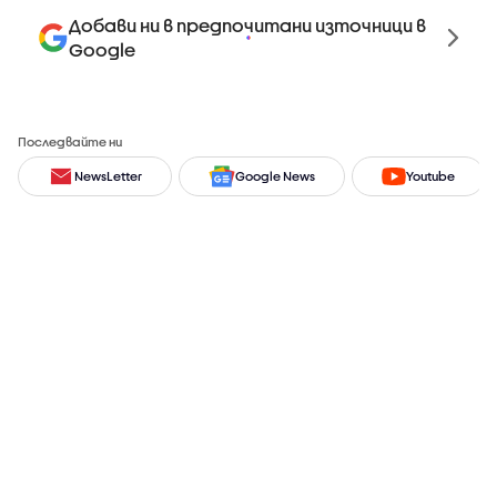
Добави ни в предпочитани източници в
Google
Последвайте ни
NewsLetter
Google News
Youtube