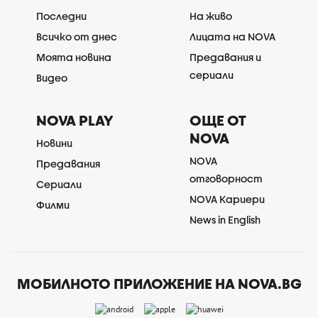
Последни
На живо
Всичко от днес
Лицата на NOVA
Моята новина
Предавания и
сериали
Видео
NOVA PLAY
ОЩЕ ОТ
NOVA
Новини
NOVA
Предавания
отговорност
Сериали
NOVA Кариери
Филми
News in English
МОБИЛНОТО ПРИЛОЖЕНИЕ НА NOVA.BG