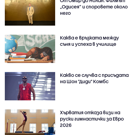
От Омир до Нолан: Филмът
„Одисея” и споровете около
него
Каква е връзката между
съня и успеха в училище
Какво се случва с присъдата
на Шон "Диди" Комбс
Хърватия отказа визи на
руски гимнастички за Евро
2026