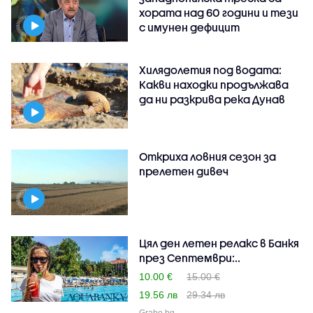
хората над 60 години и тези
с имунен дефицит
Хилядолетия под водата:
Какви находки продължава
да ни разкрива река Дунав
Откриха ловния сезон за
прелетен дивеч
Цял ден летен релакс в Банкя
през Септември:..
10.00 €
15.00 €
19.56 лв
29.34 лв
Grabo.bg