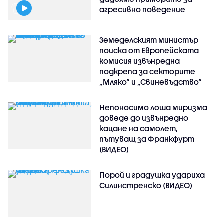
агресивно поведение
Земеделският министър
поиска от Европейската
комисия извънредна
подкрепа за секторите
„Мляко“ и „Свиневъдство“
Непоносимо лоша миризма
доведе до извънредно
кацане на самолет,
пътуващ за Франкфурт
(ВИДЕО)
Порой и градушка удариха
Силинстренско (ВИДЕО)