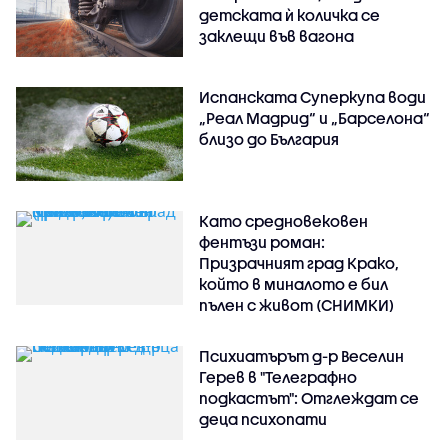
детската ѝ количка се
заклещи във вагона
Испанската Суперкупа води
„Реал Мадрид“ и „Барселона“
близо до България
Като средновековен
фентъзи роман:
Призрачният град Крако,
който в миналото е бил
пълен с живот (СНИМКИ)
Психиатърът д-р Веселин
Герев в "Телеграфно
подкастът": Отглеждат се
деца психопати