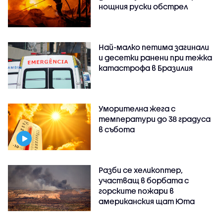
нощния руски обстрел
Най-малко петима загинали
и десетки ранени при тежка
катастрофа в Бразилия
Уморителна жега с
температури до 38 градуса
в събота
Разби се хеликоптер,
участващ в борбата с
горските пожари в
американския щат Юта