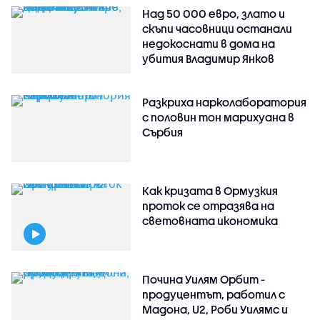
Над 50 000 евро, злато и
скъпи часовници останали
недокоснати в дома на
убития Владимир Янков
Разкриха нарколаборатория
с половин тон марихуана в
Сърбия
Как кризата в Ормузкия
проток се отразява на
световната икономика
Почина Уилям Орбит -
продуцентът, работил с
Мадона, U2, Роби Уилямс и