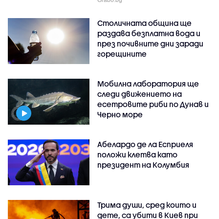
Столичната община ще
раздава безплатна вода и
през почивните дни заради
горещините
Мобилна лаборатория ще
следи движението на
есетровите риби по Дунав и
Черно море
Абелардо де ла Есприеля
положи клетва като
президент на Колумбия
Трима души, сред които и
дете, са убити в Киев при