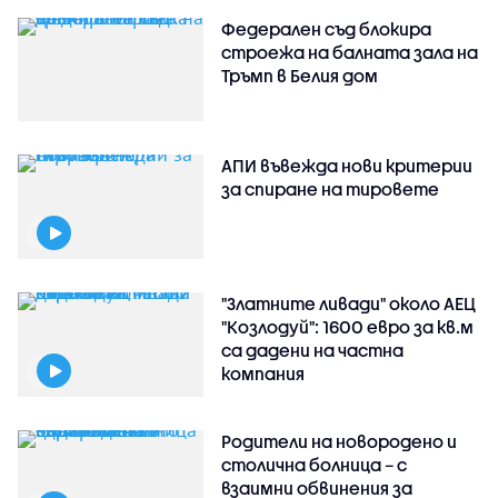
Федерален съд блокира
строежа на балната зала на
Тръмп в Белия дом
АПИ въвежда нови критерии
за спиране на тировете
"Златните ливади" около АЕЦ
"Козлодуй": 1600 евро за кв.м
са дадени на частна
компания
Родители на новородено и
столична болница – с
взаимни обвинения за