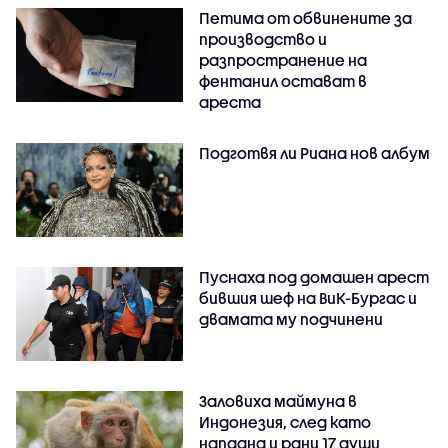
Петима от обвинените за
производство и
разпространение на
фентанил остават в
ареста
Подготвя ли Риана нов албум
Пуснаха под домашен арест
бившия шеф на ВиК-Бургас и
двамата му подчинени
Заловиха маймуна в
Индонезия, след като
нападна и рани 17 души