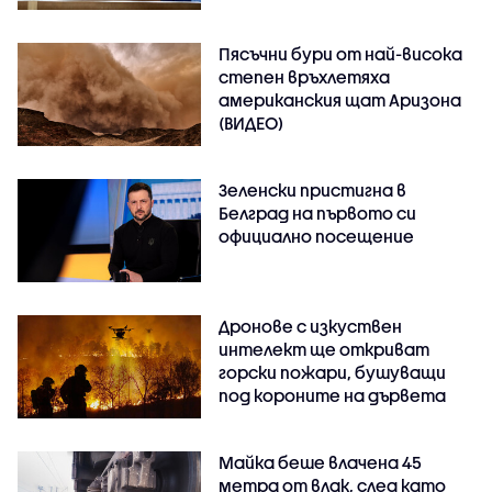
Пясъчни бури от най-висока
степен връхлетяха
американския щат Аризона
(ВИДЕО)
Зеленски пристигна в
Белград на първото си
официално посещение
Дронове с изкуствен
интелект ще откриват
горски пожари, бушуващи
под короните на дървета
Майка беше влачена 45
метра от влак, след като