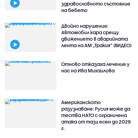
здравословното състояние
на бебето
Двойно нарушение:
Автомобил кара срещу
движението в аварийната
лента на АМ „Тракия” (ВИДЕО)
Отново отказаха лечение у
нас на Ива Михаилова
Американското
разузнаване: Русия може да
тества НАТО с ограничена
атака от тази есен до 2029
г.