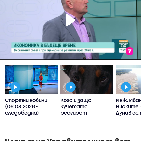
Спортни новини
Кога и защо
Инж. Иван
а
(06.08.2026 -
кучетата
Ниските 
т
следобедна)
реагират
Дунав са
агресивно?
от клим
промени,
явления 
зачестя