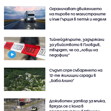
Ограничават движението
на тирове по магистралите
и към Гърция в петък и неделя
Тийнейджърите, задържани
за убийството в Пловдив,
твърдят, че са „ловци на
педофили”
Съдът спря събарянето на
12-те жилищни сгради в
„Баба Алино“
Доживотен затвор за мъжа,
врязал се с кола в