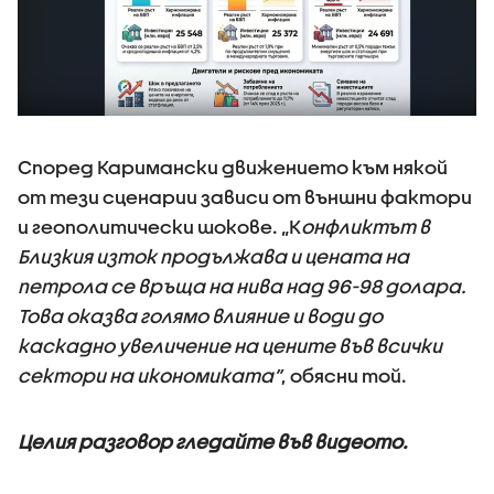
Според Каримански движението към някой
от тези сценарии зависи от външни фактори
и геополитически шокове. „К
онфликтът в
Близкия изток продължава и цената на
петрола се връща на нива над 96-98 долара.
Това оказва голямо влияние и води до
каскадно увеличение на цените във всички
сектори на икономиката”
, обясни той.
Целия разговор гледайте във видеото.