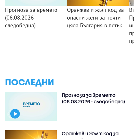
Прогноза за времето
Оранжев и жълт код за
Виц
(06.08.2026 -
опасни жеги за почти
При
следобедна)
цяла България в петък
инв
при
пра
ПОСЛЕДНИ
Прогноза за времето
(06.08.2026 - следобедна)
Оранжев и жълт код за