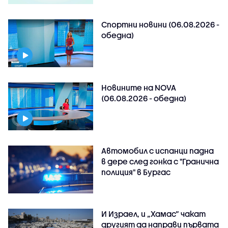
Спортни новини (06.08.2026 -
обедна)
Новините на NOVA
(06.08.2026 - обедна)
Автомобил с испанци падна
в дере след гонка с "Гранична
полиция" в Бургас
И Израел, и „Хамас“ чакат
другият да направи първата