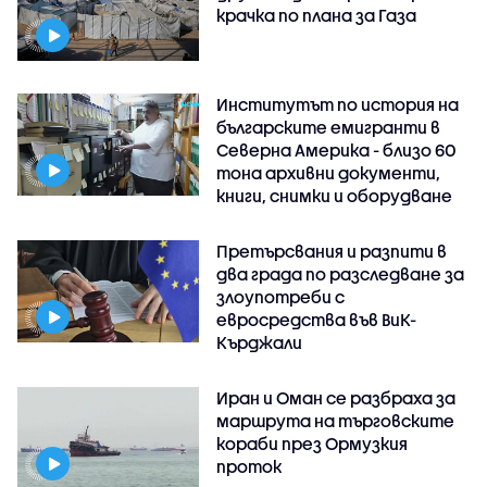
крачка по плана за Газа
Институтът по история на
българските емигранти в
Северна Америка - близо 60
тона архивни документи,
книги, снимки и оборудване
Претърсвания и разпити в
два града по разследване за
злоупотреби с
евросредства във ВиК-
Кърджали
Иран и Оман се разбраха за
маршрута на търговските
кораби през Ормузкия
проток