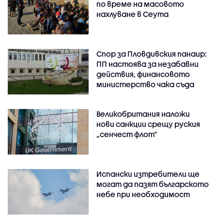
по време на масовото
нахлуване в Сеута
Спор за Пловдивския панаир:
ПП настоява за незабавни
действия, финансовото
министерство чака съда
Великобритания наложи
нови санкции срещу руския
„сенчест флот“
Испански изтребители ще
могат да пазят българското
небе при необходимост