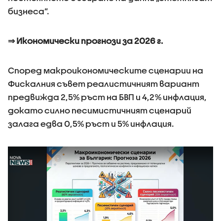
бизнеса”.
⇒ Икономически прогнози за 2026 г.
Според макроикономическите сценарии на
Фискалния съвет реалистичният вариант
предвижда 2,5% ръст на БВП и 4,2% инфлация,
докато силно песимистичният сценарий
залага едва 0,5% ръст и 5% инфлация.