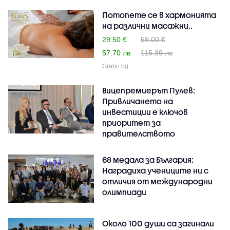
Потопете се в хармонията
на различни масажни..
29.50 €
59.00 €
57.70 лв
115.39 лв
Grabo.bg
Вицепремиерът Пулев:
Привличането на
инвестиции е ключов
приоритет за
правителството
68 медала за България:
Наградиха учениците ни с
отличия от международни
олимпиади
Около 100 души са загинали