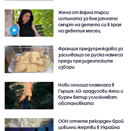
Жена от Варна търси
истината за внезапната
смърт на детето си в края
на деветия месец
Франция предупреждава за
засилваща се руска намеса
преди президентските
избори
Нови огнища пламнаха в
Гърция, 40-градусови жеги и
бурен вятър усложняват
обстановката
ООН отчете рекорден брой
цивилни жертви в Украйна