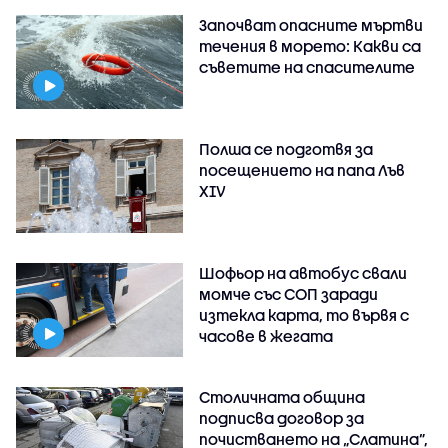
Започват опасните мъртви
течения в морето: Какви са
съветите на спасителите
Полша се подготвя за
посещението на папа Лъв
XIV
Шофьор на автобус свали
момче със СОП заради
изтекла карта, то вървя с
часове в жегата
Столичната община
подписва договор за
почистването на „Слатина”,