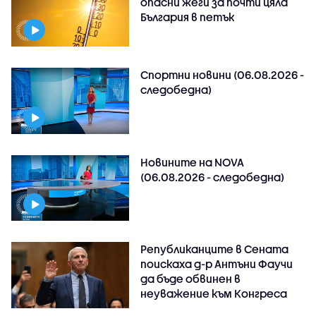
опасни жеги за почти цяла
България в петък
Спортни новини (06.08.2026 -
следобедна)
Новините на NOVA
(06.08.2026 - следобедна)
Републиканците в Сената
поискаха д-р Антъни Фаучи
да бъде обвинен в
неуважение към Конгреса