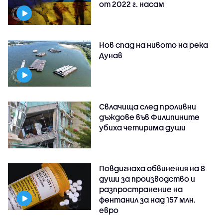
от 2022 г. насам
Нов спад на нивото на река
Дунав
Свлачища след проливни
дъждове във Филипините
убиха четирима души
Повдигнаха обвинения на 8
души за производство и
разпространение на
фентанил за над 157 млн.
евро