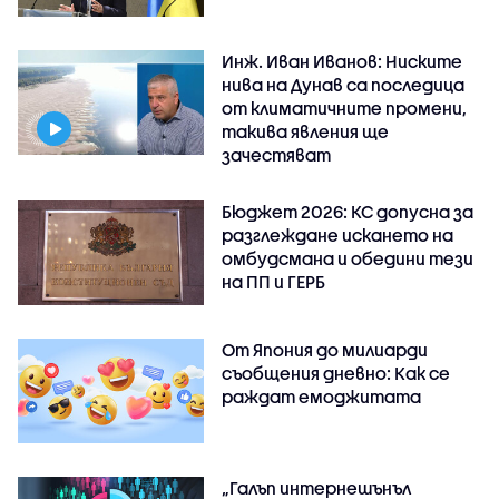
Инж. Иван Иванов: Ниските
нива на Дунав са последица
от климатичните промени,
такива явления ще
зачестяват
Бюджет 2026: КС допусна за
разглеждане искането на
омбудсмана и обедини тези
на ПП и ГЕРБ
От Япония до милиарди
съобщения дневно: Как се
раждат емоджитата
„Галъп интернешънъл