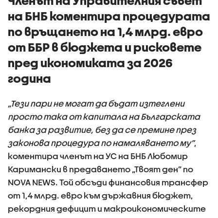
Членът на Управителния съвет
на БНБ коментира процедурата
по връщането на 1,4 млрд. евро
от ББР в бюджета и рисковете
пред икономиката за 2026
година
„Тези пари не могат да бъдат изтеглени
просто така от капитала на Българската
банка за развитие, без да се премине през
законова процедура по намаляването му”
,
коментира членът на УС на БНБ Любомир
Каримански в предаването „Твоят ден” по
NOVA NEWS. Той обсъди финансовия трансфер
от 1,4 млрд. евро към държавния бюджет,
рекордния дефицит и макроикономическите