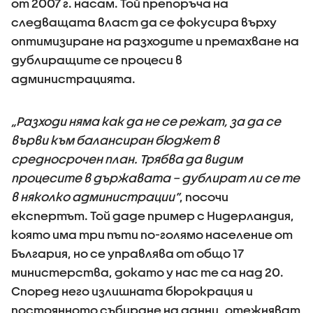
от 2007 г. насам. Той препоръча на
следващата власт да се фокусира върху
оптимизиране на разходите и премахване на
дублиращите се процеси в
администрацията.
„Разходи няма как да не се режат, за да се
върви към балансиран бюджет в
средносрочен план. Трябва да видим
процесите в държавата – дублират ли се те
в няколко администрации”
, посочи
експертът. Той даде пример с Нидерландия,
която има три пъти по-голямо население от
България, но се управлява от общо 17
министерства, докато у нас те са над 20.
Според него излишната бюрокрация и
постоянното събиране на данни „отежняват