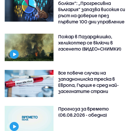
болкан“: „Прогресивна
България“ запазва високия си
ръст на доверие през
първите 100 дни управление
Пожар в Пазарджишко,
хеликоптер се включи в
гасенето (ВИДЕО+СНИМКИ)
Все повече случаи на
западнонилска треска в
Европа, Гърция е сред най-
засегнатите страни
Прогноза за времето
(06.08.2026 - обедна)