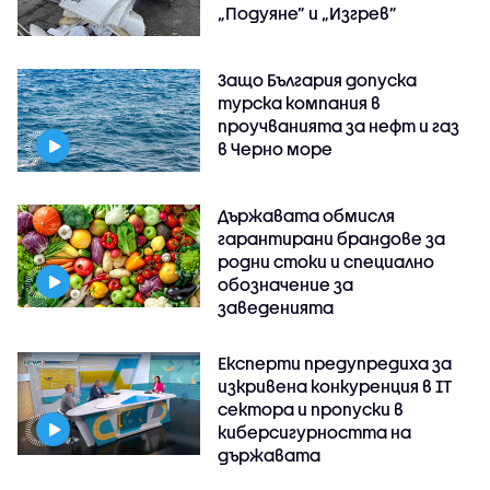
„Подуяне” и „Изгрев”
Защо България допуска
турска компания в
проучванията за нефт и газ
в Черно море
Държавата обмисля
гарантирани брандове за
родни стоки и специално
обозначение за
заведенията
Експерти предупредиха за
изкривена конкуренция в IT
сектора и пропуски в
киберсигурността на
държавата