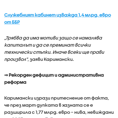
Служебният кабинет изважда 1,4 млрд. евро
от ББР
„Трябва да има мотиви защо се намалява
капиталът и да се преминат всички
технически стъпки. Иначе всеки ще прави
произвол”
, заяви Каримански.
⇒ Рекорден дефицит и административна
реформа
Каримански изрази притеснение от факта,
че през март дупката в хазната се е
разширила с 1,77 млрд. евро – нива, невиждани