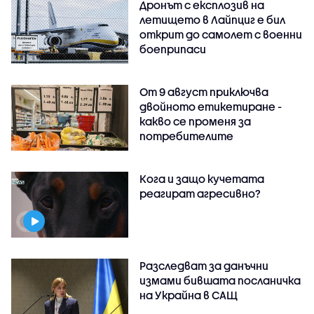
Дронът с експлозив на
летището в Лайпциг е бил
открит до самолет с военни
боеприпаси
От 9 август приключва
двойното етикетиране -
какво се променя за
потребителите
Кога и защо кучетата
реагират агресивно?
Разследват за данъчни
измами бившата посланичка
на Украйна в САЩ