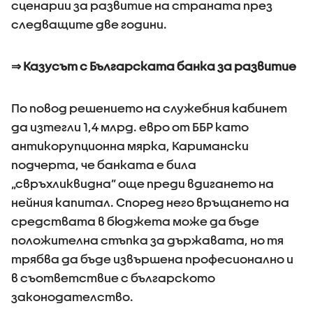
сценарии за развитие на страната през
следващите две години.
⇒ Казусът с Българската банка за развитие
По повод решението на служебния кабинет
да изтегли 1,4 млрд. евро от ББР като
антикорупционна мярка, Каримански
подчерта, че банката е била
„свръхликвидна” още преди вдигането на
нейния капитал. Според него връщането на
средствата в бюджета може да бъде
положителна стъпка за държавата, но тя
трябва да бъде извършена професионално и
в съответствие с българското
законодателство.