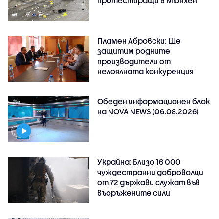
протестиращи в Мюнхен
Пламен Абровски: Ще
защитим родните
производители от
нелоялната конкуренция
Обеден информационен блок
на NOVA NEWS (06.08.2026)
Украйна: Близо 16 000
чуждестранни доброволци
от 72 държави служат във
въоръжените сили