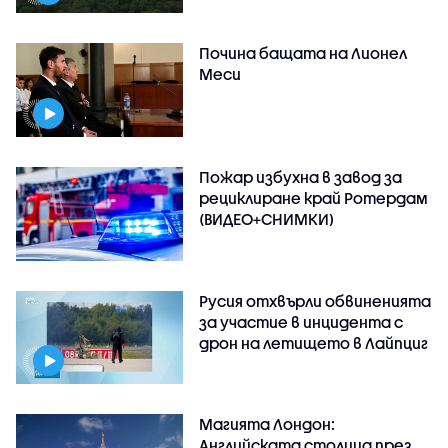
Почина бащата на Лионел
Меси
Пожар избухна в завод за
рециклиране край Ротердам
(ВИДЕО+СНИМКИ)
Русия отхвърли обвиненията
за участие в инцидента с
дрон на летището в Лайпциг
Магията Лондон:
Английската столица през