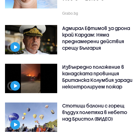
Grabo.bg
Адмирал Ефтимов за дрона
край Кардам: Няма
преднамерени действия
срещу България
Извънредно положение в
канадската провинция
Британска Колумбия заради
неконтролируем пожар
Стотици балони с горещ
въздух полетяха в небето
над Бристол (ВИДЕО)