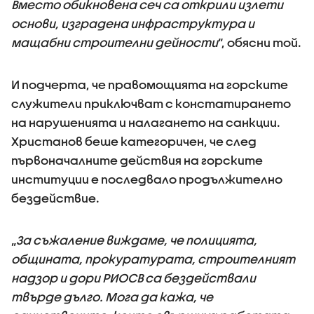
Вместо обикновена сеч са открили излети
основи, изградена инфраструктура и
мащабни строителни дейности
“, обясни той.
И подчерта, че правомощията на горските
служители приключват с констатирането
на нарушенията и налагането на санкции.
Христанов беше категоричен, че след
първоначалните действия на горските
институции е последвало продължително
бездействие.
„
За съжаление виждаме, че полицията,
общината, прокуратурата, строителният
надзор и дори РИОСВ са бездействали
твърде дълго. Мога да кажа, че