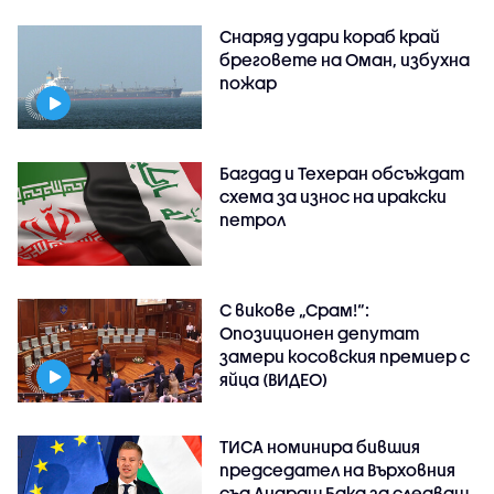
Снаряд удари кораб край
бреговете на Оман, избухна
пожар
Багдад и Техеран обсъждат
схема за износ на иракски
петрол
С викове „Срам!“:
Опозиционен депутат
замери косовския премиер с
яйца (ВИДЕО)
ТИСА номинира бившия
председател на Върховния
съд Андраш Бака за следващ