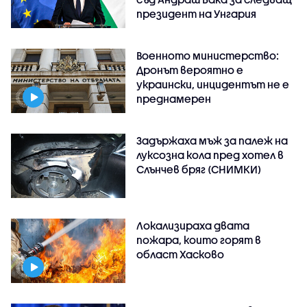
президент на Унгария
Военното министерство:
Дронът вероятно е
украински, инцидентът не е
преднамерен
Задържаха мъж за палеж на
луксозна кола пред хотел в
Слънчев бряг (СНИМКИ)
Локализираха двата
пожара, които горят в
област Хасково