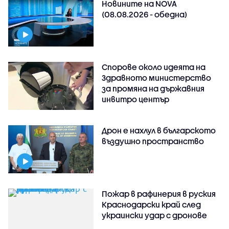
Новините на NOVA
(08.08.2026 - обедна)
Спорове около идеята на
Здравното министерство
за промяна на държавния
инвитро център
Дрон е нахлул в българското
въздушно пространство
Пожар в рафинерия в руския
Краснодарски край след
украински удар с дронове