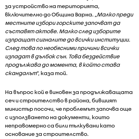
за устройство на територията,
включително до Община Варна. „
Малко преди
местните избори горските започват да
съставят актове. Малко след изборите
изпращат сигналите до всички институции.
След това по необясними причини всички
изпадат в дълбок сън. Това бездействие
продължава до момента, в който става
скандалът
“, каза той.
На въпрос кой е виновен за продължаващата
сеч и строителство в района, бившият
министър посочи, че проблемът започва още
с използването на документи, които
неправомерно са били тълкувани като
основание за строителство.