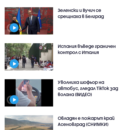
Зеленски и Вучич се
срещнаха в Белград
Испания въведе граничен
контрол с Италия
Уволниха шофьор на
автобус, гледал TikTok зад
волана (ВИДЕО)
Овладян е пожарът край
Асеновград (СНИМКИ)