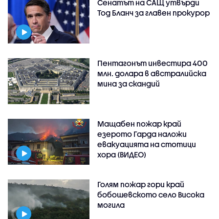
Сенатът на САЩ утвърди
Тод Бланч за главен прокурор
Пентагонът инвестира 400
млн. долара в австралийска
мина за скандий
Мащабен пожар край
езерото Гарда наложи
евакуацията на стотици
хора (ВИДЕО)
Голям пожар гори край
бобошевското село Висока
могила