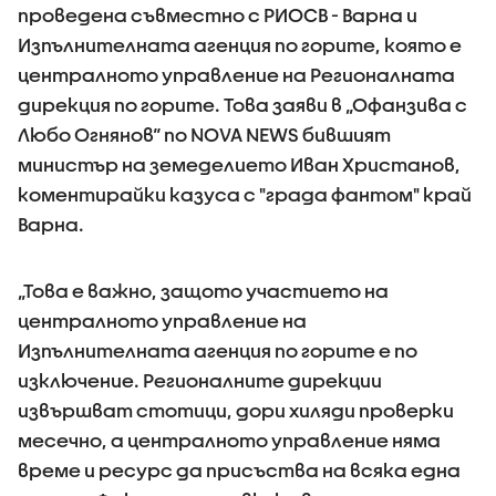
проведена съвместно с РИОСВ - Варна и
Изпълнителната агенция по горите, която е
централното управление на Регионалната
дирекция по горите. Това заяви в „Офанзива с
Любо Огнянов“ по NOVA NEWS бившият
министър на земеделието Иван Христанов,
коментирайки казуса с "града фантом" край
Варна.
„Това е важно, защото участието на
централното управление на
Изпълнителната агенция по горите е по
изключение. Регионалните дирекции
извършват стотици, дори хиляди проверки
месечно, а централното управление няма
време и ресурс да присъства на всяка една