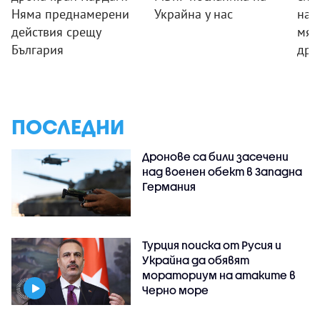
Няма преднамерени
Украйна у нас
на 
действия срещу
мяс
България
дро
ПОСЛЕДНИ
Дронове са били засечени
над военен обект в Западна
Германия
Турция поиска от Русия и
Украйна да обявят
мораториум на атаките в
Черно море