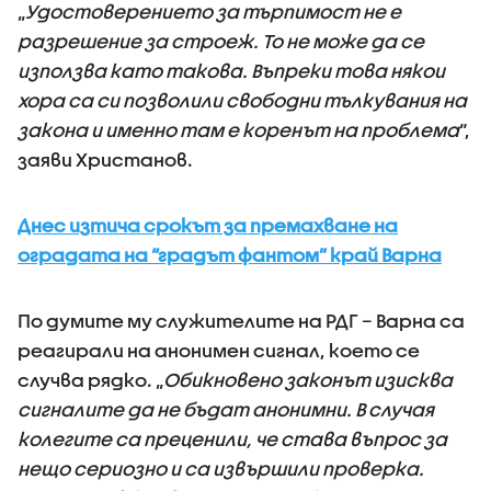
„
Удостоверението за търпимост не е
разрешение за строеж. То не може да се
използва като такова. Въпреки това някои
хора са си позволили свободни тълкувания на
закона и именно там е коренът на проблема
“,
заяви Христанов.
Днес изтича срокът за премахване на
оградата на “градът фантом” край Варна
По думите му служителите на РДГ – Варна са
реагирали на анонимен сигнал, което се
случва рядко. „
Обикновено законът изисква
сигналите да не бъдат анонимни. В случая
колегите са преценили, че става въпрос за
нещо сериозно и са извършили проверка.