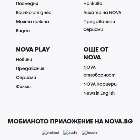
Последни
На живо
Всичко от днес
Лицата на NOVA
Моята новина
Предавания и
сериали
Видео
NOVA PLAY
ОЩЕ ОТ
NOVA
Новини
NOVA
Предавания
отговорност
Сериали
NOVA Кариери
Филми
News in English
МОБИЛНОТО ПРИЛОЖЕНИЕ НА NOVA.BG