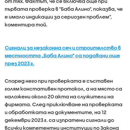
от тях. Фактът, че се включва още при
първата проверка в "Баба Алино", показва, че
е имало индикации за сериозен проблем“,
коментира той.
Сигнали за незаконна сеч и строителство в
местността „Баба Алино” са подавани още
през 2023 г.
Според него при проверката е съставен
голям констативен протокол, а на място са
наложени около 20 акта на служители на
фирмата. След приключване на проверката
и обработката на документите, на 12
декември 2023 г. са изпратени сигнали до
всички компетентни институции по Закона