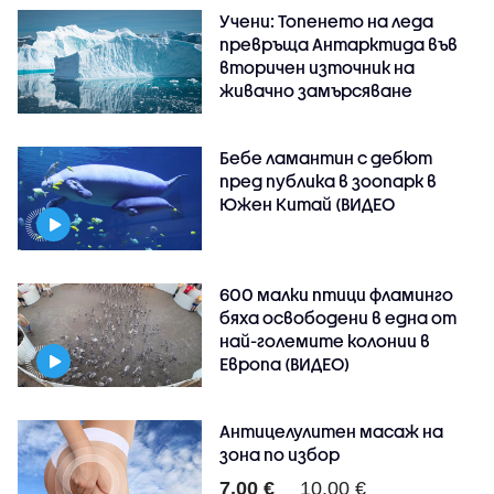
Учени: Топенето на леда
превръща Антарктида във
вторичен източник на
живачно замърсяване
Бебе ламантин с дебют
пред публика в зоопарк в
Южен Китай (ВИДЕО
600 малки птици фламинго
бяха освободени в една от
най-големите колонии в
Европа (ВИДЕО)
Антицелулитен масаж на
зона по избор
7.00 €
10.00 €