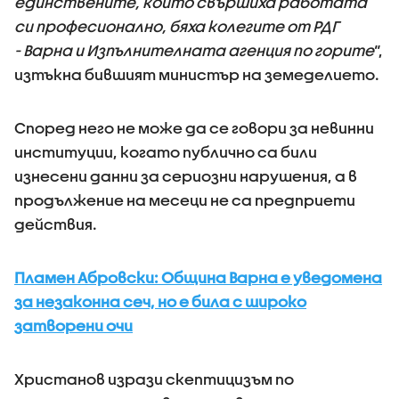
единствените, които свършиха работата
си професионално, бяха колегите от РДГ
- Варна и Изпълнителната агенция по горите
“,
изтъкна бившият министър на земеделието.
Според него не може да се говори за невинни
институции, когато публично са били
изнесени данни за сериозни нарушения, а в
продължение на месеци не са предприети
действия.
Пламен Абровски: Община Варна е уведомена
за незаконна сеч, но е била с широко
затворени очи
Христанов изрази скептицизъм по