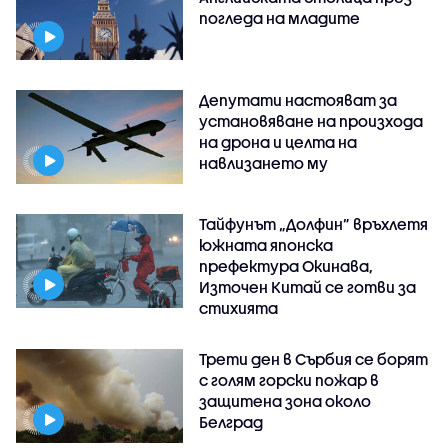
погледа на младите
Депутати настояват за
установяване на произхода
на дрона и целта на
навлизането му
Тайфунът „Долфин” връхлетя
южната японска
префектура Окинава,
Източен Китай се готви за
стихията
Трети ден в Сърбия се борят
с голям горски пожар в
защитена зона около
Белград