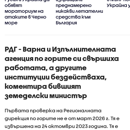
обявят
преднамерено
Украйна у
мораториум на
никакви летателни
атаките в Черно
средства към
море
България
РДГ - Варна и Изпълнителната
агенция по горите си свършиха
работата, а другите
институции бездействаха,
коментира бившият
земеделски министър
Първата проверка на Регионалната
дирекция по горите не е от март 2026 г. Тя е
извършена на 24 октомври 2023 година. Тя е