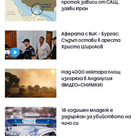
проток зависи от САЩ,
заяви Иран
Аферата с ВиК – Бургас:
Съдът остави в ареста
Христо Широков
Над 4000 хектара площ
изгоряха в Андалусия
(ВИДЕО+СНИМКИ)
18-годишен младеж е
задържан за убийството на
чичо си