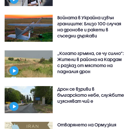
Войната в Украйна извън
границите: Близо 100 случая
на дронове и ракети в
съседни държави
„Когато гръмна, се чу силно“:
Жители в района на Кардам
с разказ от мястото на
падналия дрон
Дрон се взриви в
българското небе, службите
изясняват чий е
Отварянето на Ормузкия