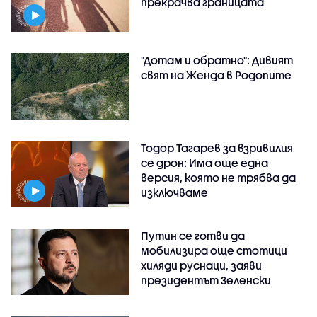
прекрачва границата
"Дотам и обратно": Дивият
свят на Женда в Родопите
Тодор Тагарев за взривилия
се дрон: Има още една
версия, която не трябва да
изключваме
Путин се готви да
мобилизира още стотици
хиляди руснаци, заяви
президентът Зеленски