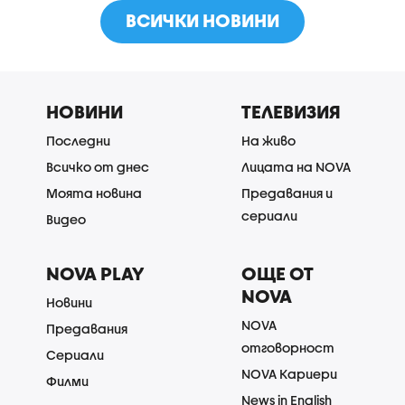
ВСИЧКИ НОВИНИ
НОВИНИ
ТЕЛЕВИЗИЯ
Последни
На живо
Всичко от днес
Лицата на NOVA
Моята новина
Предавания и
сериали
Видео
NOVA PLAY
ОЩЕ ОТ
NOVA
Новини
NOVA
Предавания
отговорност
Сериали
NOVA Кариери
Филми
News in English