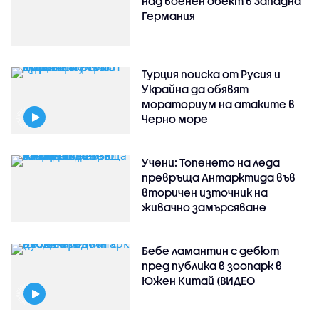
над военен обект в Западна
Германия
Турция поиска от Русия и
Украйна да обявят
мораториум на атаките в
Черно море
Учени: Топенето на леда
превръща Антарктида във
вторичен източник на
живачно замърсяване
Бебе ламантин с дебют
пред публика в зоопарк в
Южен Китай (ВИДЕО