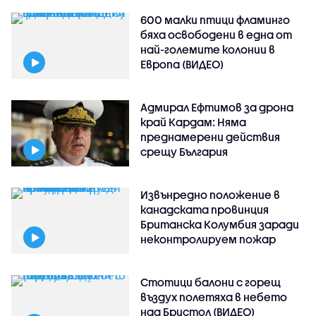
600 малки птици фламинго
бяха освободени в една от
най-големите колонии в
Европа (ВИДЕО)
Адмирал Ефтимов за дрона
край Кардам: Няма
преднамерени действия
срещу България
Извънредно положение в
канадската провинция
Британска Колумбия заради
неконтролируем пожар
Стотици балони с горещ
въздух полетяха в небето
над Бристол (ВИДЕО)