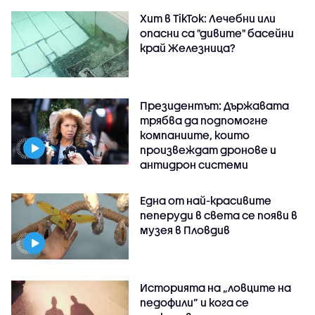
Хит в TikTok: Лечебни или
опасни са "дивите" басейни
край Железница?
Президентът: Държавата
трябва да подпомогне
компаниите, които
произвеждат дронове и
антидрон системи
Една от най-красивите
пеперуди в света се появи в
музея в Пловдив
Историята на „ловците на
педофили” и кога се