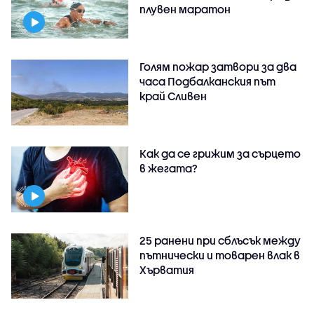
плувен маратон
Голям пожар затвори за два
часа Подбалканския път
край Сливен
Как да се грижим за сърцето
в жегата?
25 ранени при сблъсък между
пътнически и товарен влак в
Хърватия