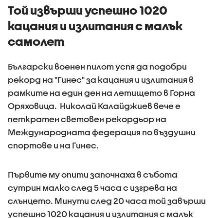
Той извърши успешно 1020
кацания и излитания с малък
самолет
Български военен пилот успя да подобри
рекорд на "Гинес" за кацания и излитания в
рамките на един ден на летището в Горна
Оряховица. Николай Калайджиев вече е
петкратен световен рекордьор на
Международната федерация по въздушни
спортове и на Гинес.
Първите му опити започнаха в събота
сутрин малко след 5 часа с изгрева на
слънцето. Минути след 20 часа той завърши
успешно 1020 кацания и излитания с малък