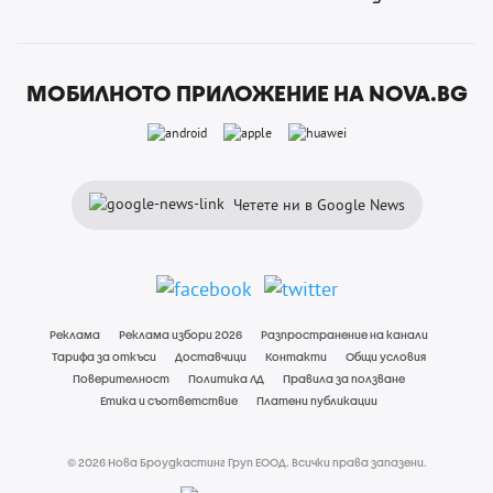
МОБИЛНОТО ПРИЛОЖЕНИЕ НА NOVA.BG
Четете ни в Google News
Реклама
Реклама избори 2026
Разпространение на канали
Тарифа за откъси
Доставчици
Контакти
Общи условия
Поверителност
Политика ЛД
Правила за ползване
Етика и съответствие
Платени публикации
© 2026 Нова Броудкастинг Груп ЕООД. Всички права запазени.