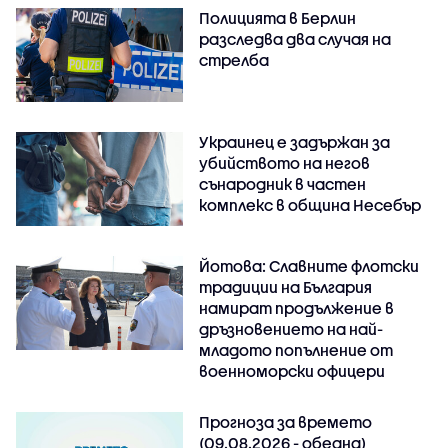
Полицията в Берлин
разследва два случая на
стрелба
Украинец е задържан за
убийството на негов
сънародник в частен
комплекс в община Несебър
Йотова: Славните флотски
традиции на България
намират продължение в
дръзновението на най-
младото попълнение от
военноморски офицери
Прогноза за времето
(09.08.2026 - обедна)