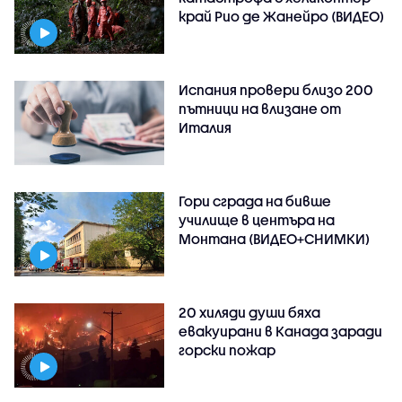
край Рио де Жанейро (ВИДЕО)
Испания провери близо 200
пътници на влизане от
Италия
Гори сграда на бивше
училище в центъра на
Монтана (ВИДЕО+СНИМКИ)
20 хиляди души бяха
евакуирани в Канада заради
горски пожар