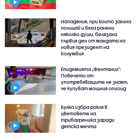
Нападения, при които загина
полицай и бяха ранени
няколко души, белязаха
първия ден от мандата на
новия президент на
Колумбия
Епидемията „Фентанил”:
Повечето от
употребяващите не знаят,
че купуват мощния опиоид
Булка избра рокля в
цветовете на
трибагреника заради
детска мечта