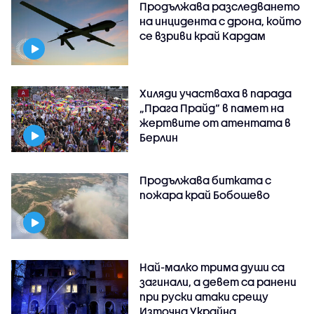
Продължава разследването
на инцидента с дрона, който
се взриви край Кардам
Хиляди участваха в парада
„Прага Прайд“ в памет на
жертвите от атентата в
Берлин
Продължава битката с
пожара край Бобошево
Най-малко трима души са
загинали, а девет са ранени
при руски атаки срещу
Източна Украйна