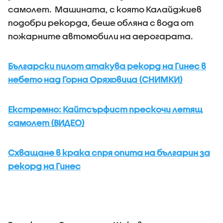
самолет. Машината, с която Калайджиев
подобри рекорда, беше обляна с вода от
пожарните автомобили на аерогарата.
Български пилот атакува рекорд на Гинес в
небето над Горна Оряховица (СНИМКИ)
Екстремно: Кайтсърфист прескочи летящ
самолет (ВИДЕО)
Схващане в крака спря опита на българин за
рекорд на Гинес