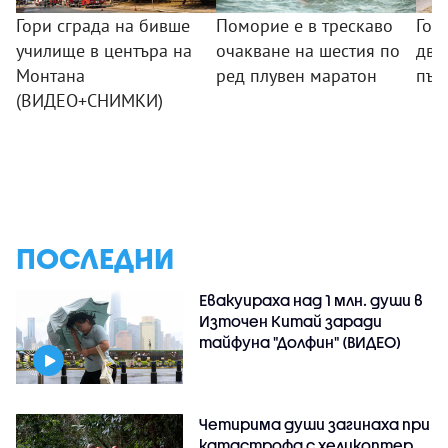
Гори сграда на бивше
Поморие е в трескаво
Гол
училище в центъра на
очакване на шестия по
два
Монтана
ред плувен маратон
път
(ВИДЕО+СНИМКИ)
ПОСЛЕДНИ
Евакуираха над 1 млн. души в
Източен Китай заради
тайфуна "Долфин" (ВИДЕО)
Четирима души загинаха при
катастрофа с хеликоптер