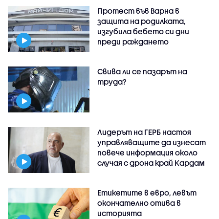
Протест във Варна в
защита на родилката,
изгубила бебето си дни
преди раждането
Свива ли се пазарът на
труда?
Лидерът на ГЕРБ настоя
управляващите да изнесат
повече информация около
случая с дрона край Кардам
Етикетите в евро, левът
окончателно отива в
историята