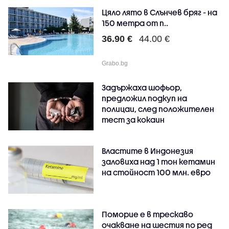
Цяло лято в Слънчев бряг - на
150 метра от п..
36.90 €
44.00 €
Grabo.bg
Задържаха шофьор,
предложил подкуп на
полицаи, след положителен
тест за кокаин
Властите в Индонезия
заловиха над 1 тон кетамин
на стойност 100 млн. евро
Поморие е в трескаво
очакване на шестия по ред