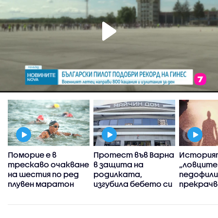
Поморие е в
Протест във Варна
История
трескаво очакване
в защита на
„ловците
на шестия по ред
родилката,
педофили”
плувен маратон
изгубила бебето си
прекрачв
дни преди
граница
раждането