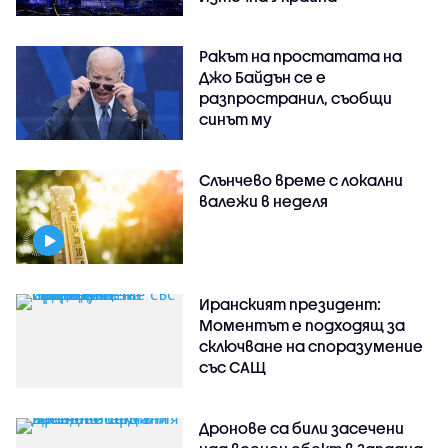
Ракът на простатата на
Джо Байдън се е
разпространил, съобщи
синът му
Слънчево време с локални
валежи в неделя
Иранският президент:
Моментът е подходящ за
сключване на споразумение
със САЩ
Дронове са били засечени