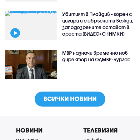
Убитият в Пловдив - горен с
цигари и с обръснати вежди,
заподозрените остават в
ареста (ВИДЕО+СНИМКИ)
МВР назначи временно нов
директор на ОДМВР-Бургас
ВСИЧКИ НОВИНИ
НОВИНИ
ТЕЛЕВИЗИЯ