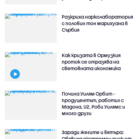
Разкриха нарколаборатория
с половин тон марихуана в
Сърбия
Как кризата в Ормузкия
проток се отразява на
световната икономика
Почина Уилям Орбит -
продуцентът, работил с
Мадона, U2, Роби Уилямс и
много други
Заради жегите и вятъра:
Обявиха екстремен риск от