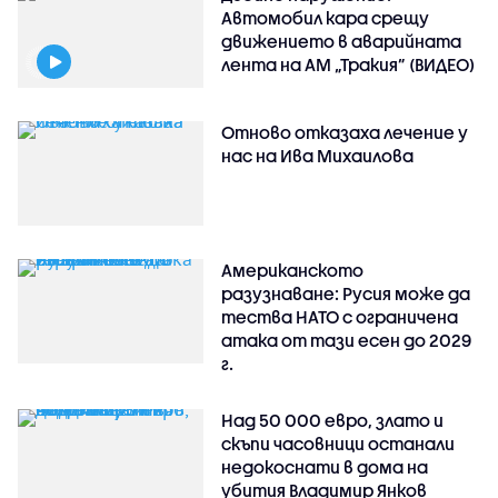
Автомобил кара срещу
движението в аварийната
лента на АМ „Тракия” (ВИДЕО)
Отново отказаха лечение у
нас на Ива Михаилова
Американското
разузнаване: Русия може да
тества НАТО с ограничена
атака от тази есен до 2029
г.
Над 50 000 евро, злато и
скъпи часовници останали
недокоснати в дома на
убития Владимир Янков