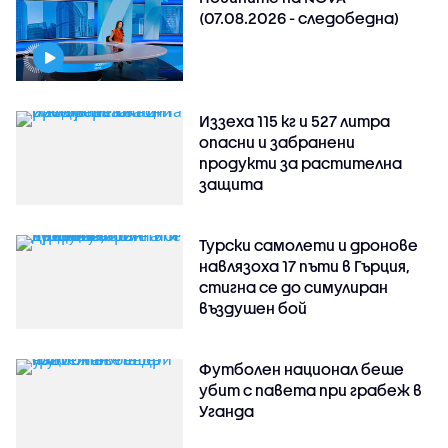
(07.08.2026 - следобедна)
Иззеха 115 кг и 527 литра
опасни и забранени
продукти за растителна
защита
Турски самолети и дронове
навлязоха 17 пъти в Гърция,
стигна се до симулиран
въздушен бой
Футболен национал беше
убит с павета при грабеж в
Уганда