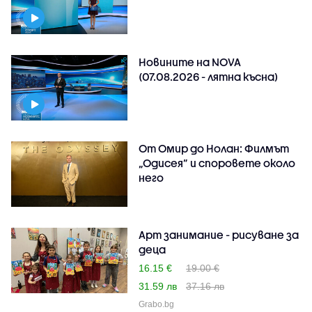
Новините на NOVA
(07.08.2026 - лятна късна)
От Омир до Нолан: Филмът
„Одисея” и споровете около
него
Арт занимание - рисуване за
деца
16.15 €
19.00 €
31.59 лв
37.16 лв
Grabo.bg