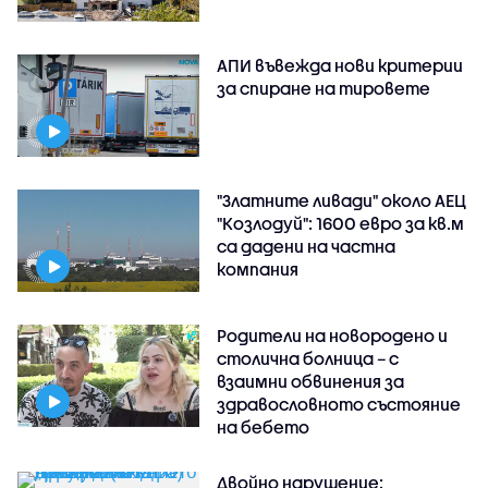
АПИ въвежда нови критерии
за спиране на тировете
"Златните ливади" около АЕЦ
"Козлодуй": 1600 евро за кв.м
са дадени на частна
компания
Родители на новородено и
столична болница – с
взаимни обвинения за
здравословното състояние
на бебето
Двойно нарушение: