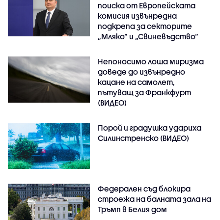
поиска от Европейската
комисия извънредна
подкрепа за секторите
„Мляко“ и „Свиневъдство“
Непоносимо лоша миризма
доведе до извънредно
кацане на самолет,
пътуващ за Франкфурт
(ВИДЕО)
Порой и градушка удариха
Силинстренско (ВИДЕО)
Федерален съд блокира
строежа на балната зала на
Тръмп в Белия дом