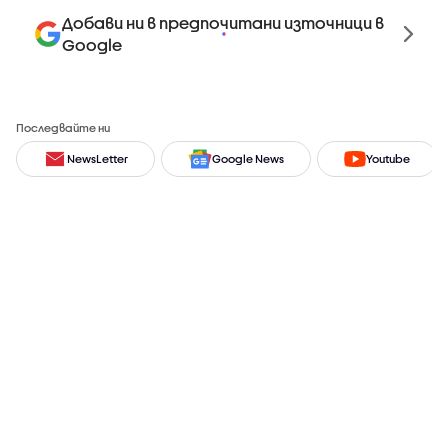
Добави ни в предпочитани източници в
Google
Последвайте ни
NewsLetter
Google News
Youtube