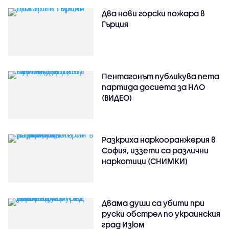
Два нови горски пожара в
Гърция
Пентагонът публикува пета
партида досиета за НЛО
(ВИДЕО)
Разкриха наркооранжерия в
София, иззети са различни
наркотици (СНИМКИ)
Двама души са убити при
руски обстрeл по украинския
град Изюм