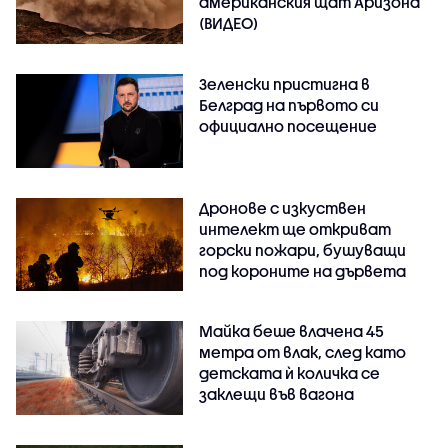
американския щат Аризона
(ВИДЕО)
Зеленски пристигна в
Белград на първото си
официално посещение
Дронове с изкуствен
интелект ще откриват
горски пожари, бушуващи
под короните на дървета
Майка беше влачена 45
метра от влак, след като
детската ѝ количка се
заклещи във вагона