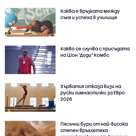
Каква е връзката между
съня и успеха в училище
Какво се случва с присъдата
на Шон "Диди" Комбс
Хърватия отказа визи на
руски гимнастички за Евро
2026
Пясъчни бури от най-висока
степен връхлетяха