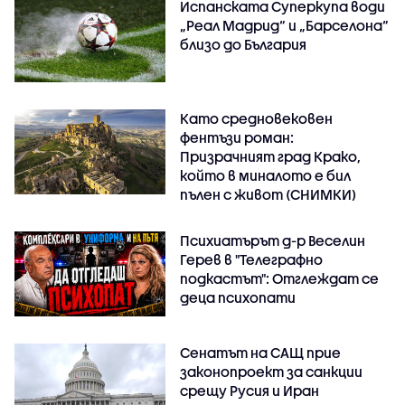
Испанската Суперкупа води
„Реал Мадрид“ и „Барселона“
близо до България
Като средновековен
фентъзи роман:
Призрачният град Крако,
който в миналото е бил
пълен с живот (СНИМКИ)
Психиатърът д-р Веселин
Герев в "Телеграфно
подкастът": Отглеждат се
деца психопати
Сенатът на САЩ прие
законопроект за санкции
срещу Русия и Иран