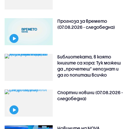
Прогноза за времето
(07.08.2026 - следобедна)
Библиотеката, в която
книгите са хора: Тук можеш
да „прочетеш“ непознат и
да го попиташ всичко
Спортни новини (07.08.2026 -
следобедна)
Новините на NOVA