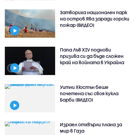
Затвориха национален парк
на остров Ява заради горски
пожар (ВИДЕО)
Папа Лъв XIV поднови
призива си да бъде сложен
край на войната в Украйна
Уитни Хюстън беше
почетена със своя кукла
Барби (ВИДЕО)
Израел отхвърли плана за
мир в Газа