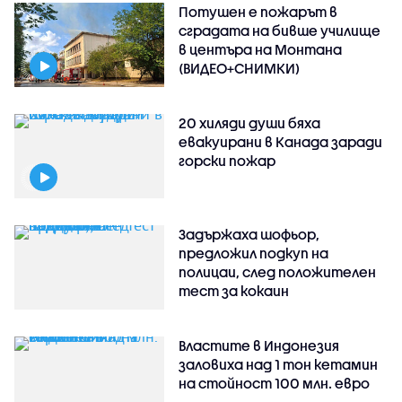
Потушен е пожарът в
сградата на бивше училище
в центъра на Монтана
(ВИДЕО+СНИМКИ)
20 хиляди души бяха
евакуирани в Канада заради
горски пожар
Задържаха шофьор,
предложил подкуп на
полицаи, след положителен
тест за кокаин
Властите в Индонезия
заловиха над 1 тон кетамин
на стойност 100 млн. евро