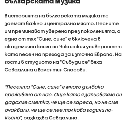
българската музика
В историята на българската музика те
заемат важно и централно място. Песните
им преминават уверено през поколенията, а
една от тях "Сине, сине“ е включена в
академична книга на Чикагския университет
като песен на прехода за източна Европа. На
гости в студиото на "Събуди се" бяха
Севдалина и Валентин Спасови.
"Песента "Сине, сине" е много дълбоко
преживяна от нас. Още като я записвахме си
дадохме сметка, че ще се хареса, но не сме
очаквали, че ще се пее толкова години по-
късно"
, разказва Севдалина.