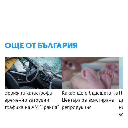
ОЩЕ ОТ БЪЛГАРИЯ
Верижна катастрофа
Какво ще е бъдещето на
Поб
временно затрудни
Центъра за асистирана
дъс
трафика на АМ "Тракия"
репродукция
нов
усп