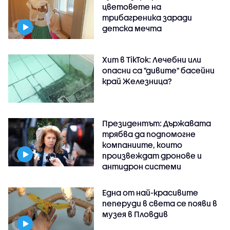
цветовете на
трибагреника заради
детска мечта
Хит в TikTok: Лечебни или
опасни са "дивите" басейни
край Железница?
Президентът: Държавата
трябва да подпомогне
компаниите, които
произвеждат дронове и
антидрон системи
Една от най-красивите
пеперуди в света се появи в
музея в Пловдив