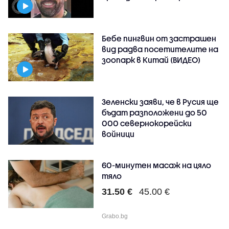
Бебе пингвин от застрашен
вид радва посетителите на
зоопарк в Китай (ВИДЕО)
Зеленски заяви, че в Русия ще
бъдат разположени до 50
000 севернокорейски
войници
60-минутен масаж на цяло
тяло
31.50 €
45.00 €
Grabo.bg