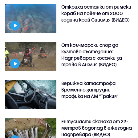
Откриха останки от римски
кораб на повече от 2000
години край Сицилия (ВИДЕО)
От кръчмарски спор до
култово състезание:
Надпревара с косачки за
трева в Англия (ВИДЕО)
Верижна катастрофа
временно затрудни
трафика на АМ "Тракия"
Ентусиасти скачаха от 22-
метров водопад в ежегодна
надпревара (ВИДЕО)