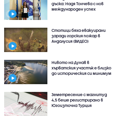
дъска: Надя Тончева с нов
международен успех
Стотици бяха евакуирани
заради горския пожар в
Андалусия (ВИДЕО)
Нивото на Дунав в
хърватския участък е близко
до историческия си минимум
Земетресение с магнитуд
4,5 беше регистрирано в
Югоизточна Турция