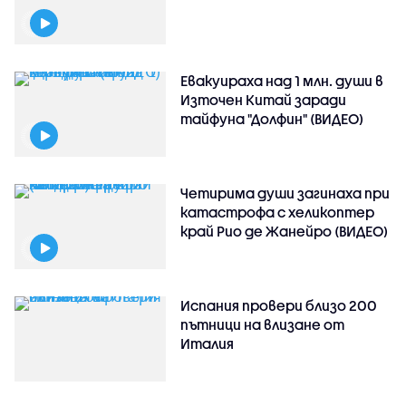
Евакуираха над 1 млн. души в
Източен Китай заради
тайфуна "Долфин" (ВИДЕО)
Четирима души загинаха при
катастрофа с хеликоптер
край Рио де Жанейро (ВИДЕО)
Испания провери близо 200
пътници на влизане от
Италия