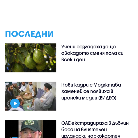
ПОСЛЕДНИ
Учени разгадаха защо
авокадото сменя пола си
всеки ден
Нови кадри с Моджтаба
Хаменей се появиха в
ирански медии (ВИДЕО)
ОАЕ екстрадираха в Дъблин
боса на влиятелен
ирландски наркокартел