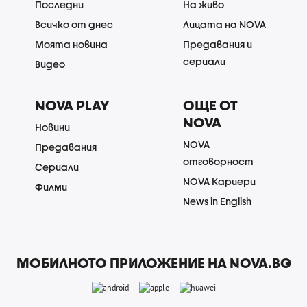
Последни
На живо
Всичко от днес
Лицата на NOVA
Моята новина
Предавания и
сериали
Видео
NOVA PLAY
ОЩЕ ОТ
NOVA
Новини
NOVA
Предавания
отговорност
Сериали
NOVA Кариери
Филми
News in English
МОБИЛНОТО ПРИЛОЖЕНИЕ НА NOVA.BG