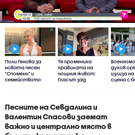
а
Поли Генова за
Те промениха
Военном
новата песен
правилата на
духов ор
:
"Спомени" и
нощния живот:
излиза н
семейството
Гласът зад
сцена с 
хитовете на
концерти
KOSHEEN - Шон
Еванс
Песните на Севдалина и
Валентин Спасови заемат
важно и централно място в