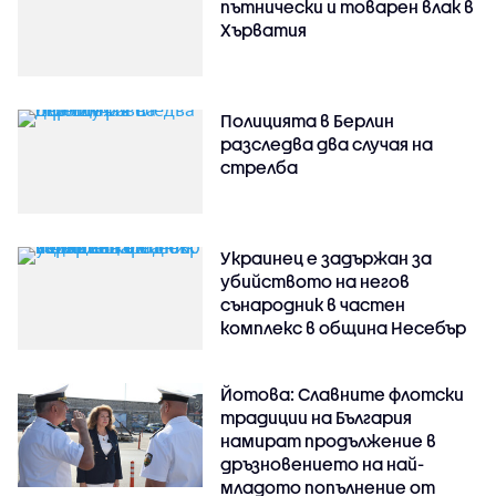
пътнически и товарен влак в
Хърватия
Полицията в Берлин
разследва два случая на
стрелба
Украинец е задържан за
убийството на негов
сънародник в частен
комплекс в община Несебър
Йотова: Славните флотски
традиции на България
намират продължение в
дръзновението на най-
младото попълнение от