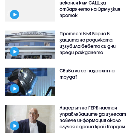
искания към САЩ за
отварянето на Ормузкия
проток
Протест във Варна в
защита на родилката,
изгубила бебето си дни
преди раждането
Свива ли се пазарът на
труда?
Лидерът на ГЕРБ настоя
управляващите да изнесат
повече информация около
случая с дрона край Кардам