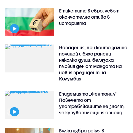
Етикетите в евро, левът
окончателно отива в
историята
Нападения, при които загина
полицай и бяха ранени
няколко души, белязаха
първия ден от мандата на
новия президент на
Колумбия
Епидемията „Фентанил”:
Повечето от
употребяващите не знаят,
че купуват мощния опиоид
Булка избра рокля в