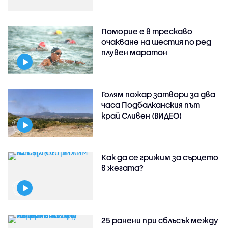
Поморие е в трескаво
очакване на шестия по ред
плувен маратон
Голям пожар затвори за два
часа Подбалканския път
край Сливен (ВИДЕО)
Как да се грижим за сърцето
в жегата?
25 ранени при сблъсък между