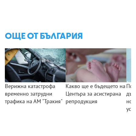
ОЩЕ ОТ БЪЛГАРИЯ
Верижна катастрофа
Какво ще е бъдещето на
Поб
временно затрудни
Центъра за асистирана
дъс
трафика на АМ "Тракия"
репродукция
нов
усп