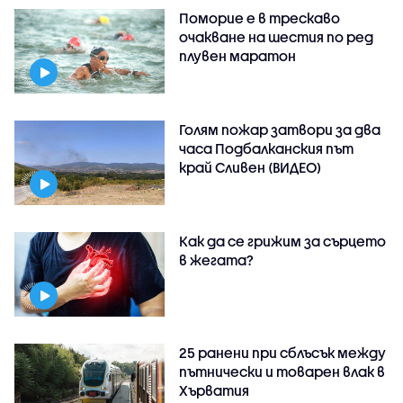
Поморие е в трескаво
очакване на шестия по ред
плувен маратон
Голям пожар затвори за два
часа Подбалканския път
край Сливен (ВИДЕО)
Как да се грижим за сърцето
в жегата?
25 ранени при сблъсък между
пътнически и товарен влак в
Хърватия