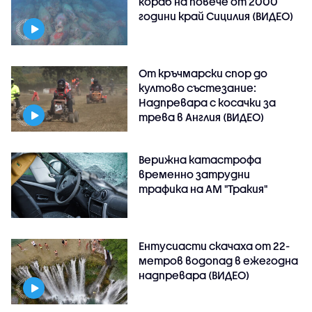
кораб на повече от 2000
години край Сицилия (ВИДЕО)
От кръчмарски спор до
култово състезание:
Надпревара с косачки за
трева в Англия (ВИДЕО)
Верижна катастрофа
временно затрудни
трафика на АМ "Тракия"
Ентусиасти скачаха от 22-
метров водопад в ежегодна
надпревара (ВИДЕО)