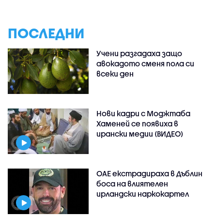
ПОСЛЕДНИ
Учени разгадаха защо
авокадото сменя пола си
всеки ден
Нови кадри с Моджтаба
Хаменей се появиха в
ирански медии (ВИДЕО)
ОАЕ екстрадираха в Дъблин
боса на влиятелен
ирландски наркокартел