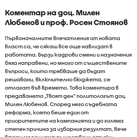
Коментар на доц. Милен
Любенов и проф. Росен Стоянов
Първоначалните впечатления от новата
власт са, че сякаш все още навлизат в
работата. Бързи кадрови смени и назначения
бяха направени, но много от съществените
въпроси, които трябваше да бъдат
решавани, включително бюджета, се
отлагат във времето. Това коментира в
предаването „Твоят ден” политологът доц.
Милен Любенов. Според него съдебната
реформа, която беше един от
приоритетите на кампанията и до голяма
степен причина за изборния резултат, вече