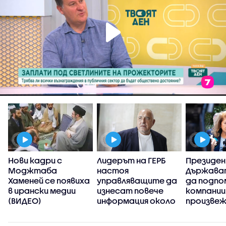
Нови кадри с
Лидерът на ГЕРБ
Президе
а
Моджтаба
настоя
Държава
Хаменей се появиха
управляващите да
да подпо
в ирански медии
изнесат повече
компании
(ВИДЕО)
информация около
произве
случая с дрона край
дронове 
Кардам
антидро