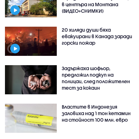
в центъра на Монтана
(ВИДЕО+СНИМКИ)
20 хиляди души бяха
евакуирани в Канада заради
горски пожар
Задържаха шофьор,
предложил подкуп на
полицаи, след положителен
тест за кокаин
Властите в Индонезия
заловиха над 1 тон кетамин
на стойност 100 млн. евро