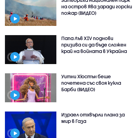
Затвориха национален парк
на остров Ява заради горски
пожар (ВИДЕО)
Папа Лъв XIV поднови
призива си да бъде сложен
край на войната в Украйна
Уитни Хюстън беше
почетена със своя кукла
Барби (ВИДЕО)
Израел отхвърли плана за
мир в Газа