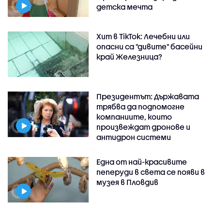
детска мечта
Хит в TikTok: Лечебни или
опасни са "дивите" басейни
край Железница?
Президентът: Държавата
трябва да подпомогне
компаниите, които
произвеждат дронове и
антидрон системи
Една от най-красивите
пеперуди в света се появи в
музея в Пловдив