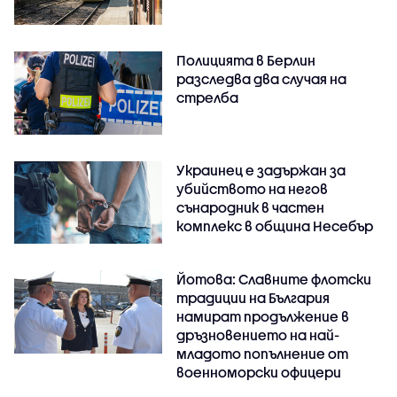
Полицията в Берлин
разследва два случая на
стрелба
Украинец е задържан за
убийството на негов
сънародник в частен
комплекс в община Несебър
Йотова: Славните флотски
традиции на България
намират продължение в
дръзновението на най-
младото попълнение от
военноморски офицери