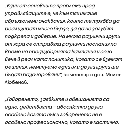
„Един от основните проблеми пред
управляващите е, че към тях имаше
свръхголеми очаквания, които те трябва да
реализират много бързо, за да не загубят
подкрепа и доверие. На много различни групи
от хора се отправяха различни послания по
време на предизборната кампания и сега
вече в реалната политика, когато се вземат
решения, неминуемо едни или други групи ще
бъдат разочаровани”
, коментира доц. Милен
Любенов.
„Говоренето, заявките и обещанията са
едно, действията – абсолютно друго,
особено когато пък и говоренето не е
особено професионално, когато е хаотично,