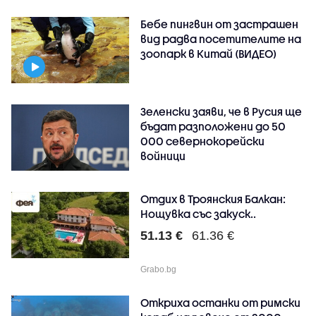
Бебе пингвин от застрашен
вид радва посетителите на
зоопарк в Китай (ВИДЕО)
Зеленски заяви, че в Русия ще
бъдат разположени до 50
000 севернокорейски
войници
Отдих в Троянския Балкан:
Нощувка със закуск..
51.13 €
61.36 €
Grabo.bg
Откриха останки от римски