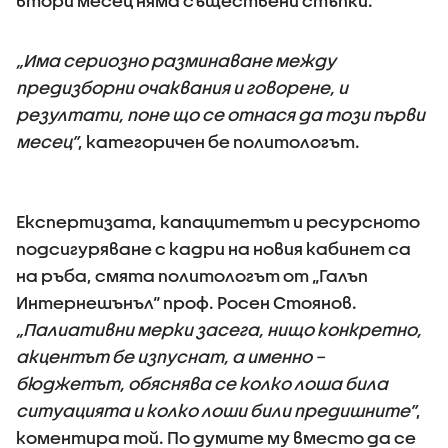
втори месец няма съществени стъпки.
„Има сериозно разминаване между
предизборни очаквания и говорене, и
резултати, поне що се отнася да този първи
месец”
, категоричен бе политологът.
Експертизата, капацитетът и ресурсното
подсигуряване с кадри на новия кабинет са
на ръба, смята политологът от „Галъп
Интернешънъл“ проф. Росен Стоянов.
„Палиативни мерки засега, нищо конкретно,
акцентът бе изпуснат, а именно –
бюджетът, обяснява се колко лоша била
ситуацията и колко лоши били предишните”
,
коментира той. По думите му вместо да се