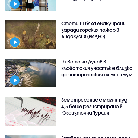
Стотици бяха евакуирани
заради горския пожар в
Андалусия (ВИДЕО)
Нивото на Дунав в
хърватския участък е близко
до историческия си минимум
Земетресение с магнитуд
4,5 беше регистрирано в
Югоизточна Турция