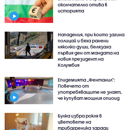
окончателно отива в
историята
Нападения, при които загина
полицай и бяха ранени
няколко души, белязаха
първия ден от мандата на
новия президент на
Колумбия
Епидемията „Фентанил”:
Повечето от
употребяващите не знаят,
че купуват мощния опиоид
Булка избра рокля в
цветовете на
трибагреника заради