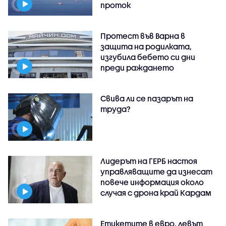
проток
Протест във Варна в
защита на родилката,
изгубила бебето си дни
преди раждането
Свива ли се пазарът на
труда?
Лидерът на ГЕРБ настоя
управляващите да изнесат
повече информация около
случая с дрона край Кардам
Етикетите в евро, левът