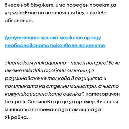
внесе нов бюджет, има пореден проект за
удължаване на настоящия без никакво
обяснение.
Депутатите приеха мерките срещу
необоснованото покачване на цените
„Чисто комуникационно – пълен потрес! Вече
имаме някакви особени сигнали за
разминаване не толкова в позицията и
политиката на отделни министри, а чисто
комуникационно като оценка”
, категоричен
бе проф. Стоянов и даде за пример външния
министър по темата за помощта за
Украйна.