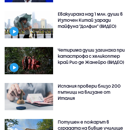
Евакуираха над 1 млн. души в
Източен Китай заради
тайфуна "Долфин" (ВИДЕО)
Четирима души загинаха при
катастрофа с хеликоптер
край Рио де Жанейро (ВИДЕО)
Испания провери близо 200
пътници на влизане от
Италия
Потушен е пожарът в
сградата на бивше училище