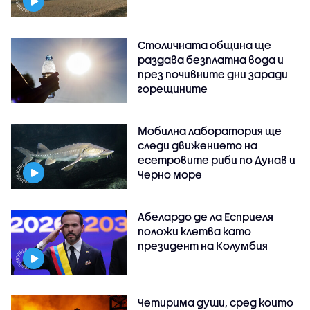
Столичната община ще
раздава безплатна вода и
през почивните дни заради
горещините
Мобилна лаборатория ще
следи движението на
есетровите риби по Дунав и
Черно море
Абелардо де ла Есприеля
положи клетва като
президент на Колумбия
Четирима души, сред които