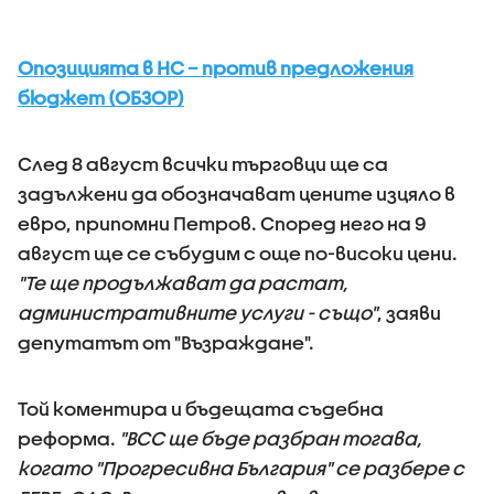
Опозицията в НС – против предложения
бюджет (ОБЗОР)
След 8 август всички търговци ще са
задължени да обозначават цените изцяло в
евро, припомни Петров. Според него на 9
август ще се събудим с още по-високи цени.
"Те ще продължават да растат,
административните услуги - също"
, заяви
депутатът от "Възраждане".
Той коментира и бъдещата съдебна
реформа.
"ВСС ще бъде разбран тогава,
когато "Прогресивна България" се разбере с