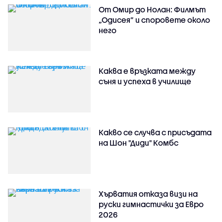
От Омир до Нолан: Филмът
„Одисея” и споровете около
него
Каква е връзката между
съня и успеха в училище
Какво се случва с присъдата
на Шон "Диди" Комбс
Хърватия отказа визи на
руски гимнастички за Евро
2026