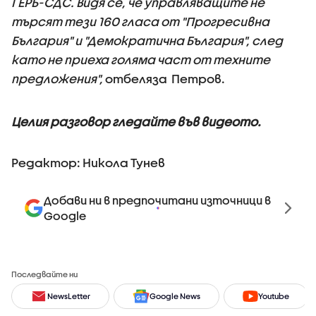
ГЕРБ-СДС. Видя се, че управляващите не
търсят тези 160 гласа от "Прогресивна
България" и "Демократична България", след
като не приеха голяма част от техните
предложения",
отбеляза Петров.
Целия разговор гледайте във видеото.
Редактор: Никола Тунев
Добави ни в предпочитани източници в
Google
Последвайте ни
NewsLetter
Google News
Youtube