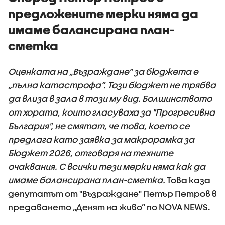
предложените мерки няма да
имаме балансирана план-
сметка
Оценката на „Възраждане” за бюджета е
„пълна катастрофа”. Този бюджет не трябва
да влиза в зала в този му вид. Болшинството
от хората, които гласуваха за "Прогресивна
България", не смятат, че това, което се
предлага като заявка за макрорамка за
Бюджет 2026, отговаря на техните
очаквания. С всички тези мерки няма как да
имаме балансирана план-сметка.
Това каза
депутатът от "Възраждане" Петър Петров в
предаването „Денят на живо” по NOVA NEWS.