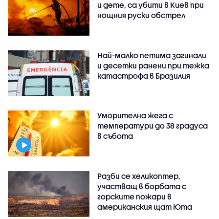
и дете, са убити в Киев при
нощния руски обстрел
Най-малко петима загинали
и десетки ранени при тежка
катастрофа в Бразилия
Уморителна жега с
температури до 38 градуса
в събота
Разби се хеликоптер,
участващ в борбата с
горските пожари в
американския щат Юта