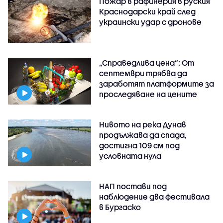
Пожар в рафинерия в руския
Краснодарски край след
украински удар с дронове
„Справедлива цена“: От
септември трябва да
заработят платформите за
проследяване на цените
Нивото на река Дунав
продължава да спада,
достигна 109 см под
условната нула
НАП постави под
наблюдение два фестивала
в Бургаско