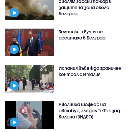
с голям горски пожар в
защитена зона около
Белград
Зеленски и Вучич се
срещнаха в Белград
Испания въвежда граничен
контрол с Италия
Уволниха шофьор на
автобус, гледал TikTok зад
волана (ВИДЕО)