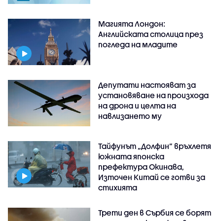
Магията Лондон:
Английската столица през
погледа на младите
Депутати настояват за
установяване на произхода
на дрона и целта на
навлизането му
Тайфунът „Долфин” връхлетя
южната японска
префектура Окинава,
Източен Китай се готви за
стихията
Трети ден в Сърбия се борят