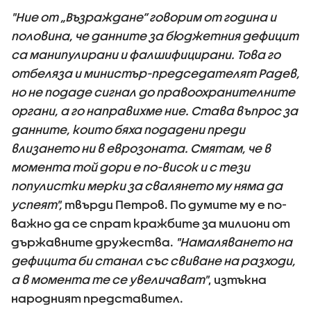
"Ние от „Възраждане” говорим от година и
половина, че данните за бюджетния дефицит
са манипулирани и фалшифицирани. Това го
отбеляза и министър-председателят Радев,
но не подаде сигнал до правоохранителните
органи, а го направихме ние. Става въпрос за
данните, които бяха подадени преди
влизането ни в еврозоната. Смятам, че в
момента той дори е по-висок и с тези
популистки мерки за свалянето му няма да
успеят",
твърди Петров.
По думите му е по-
важно да се спрат кражбите за милиони от
държавните дружества.
"Намаляването на
дефицита би станал със свиване на разходи,
а в момента те се увеличават"
, изтъкна
народният представител.