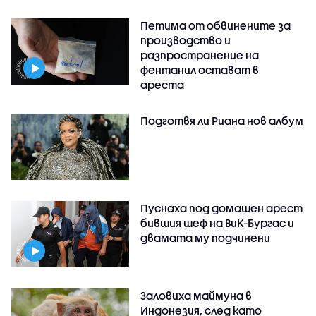
Петима от обвинените за
производство и
разпространение на
фентанил остават в
ареста
Подготвя ли Риана нов албум
Пуснаха под домашен арест
бившия шеф на ВиК-Бургас и
двамата му подчинени
Заловиха маймуна в
Индонезия, след като