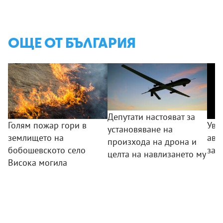
ОЩЕ ОТ БЪЛГАРИЯ
Депутати настояват за
Голям пожар гори в
Уво
установяване на
землището на
авт
произхода на дрона и
бобошевското село
зад
целта на навлизането му
Висока могила