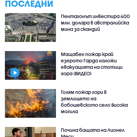
ПОСЛЕДНИ
Пентагонът инвестира 400
млн. долара в австралийска
мина за скандий
Мащабен пожар край
езерото Гарда наложи
евакуацията на стотици
хора (ВИДЕО)
Голям пожар гори в
землището на
бобошевското село Висока
могила
Почина бащата на Лионел
Меси