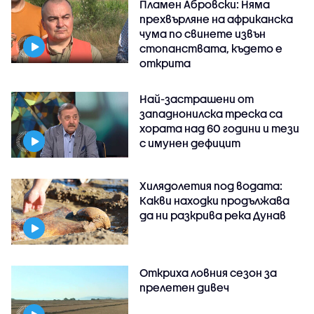
Пламен Абровски: Няма
прехвърляне на африканска
чума по свинете извън
стопанствата, където е
открита
Най-застрашени от
западнонилска треска са
хората над 60 години и тези
с имунен дефицит
Хилядолетия под водата:
Какви находки продължава
да ни разкрива река Дунав
Откриха ловния сезон за
прелетен дивеч