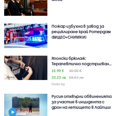
Пожар избухна в завод за
рециклиране край Ротердам
(ВИДЕО+СНИМКИ)
Японски брюлаж:
Терапевтично подстригване
на..
16.99 €
30.00 €
33.23 лв
58.67 лв
Grabo.bg
Русия отхвърли обвиненията
за участие в инцидента с
дрон на летището в Лайпциг