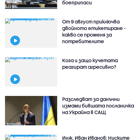
боеприпаси
От 9 август приключва
двойното етикетиране -
какво се променя за
потребителите
Кога и защо кучетата
реагират агресивно?
Разследват за данъчни
измами бившата посланичка
на Украйна в САЩ
Инж. Иван Иванов: Ниските