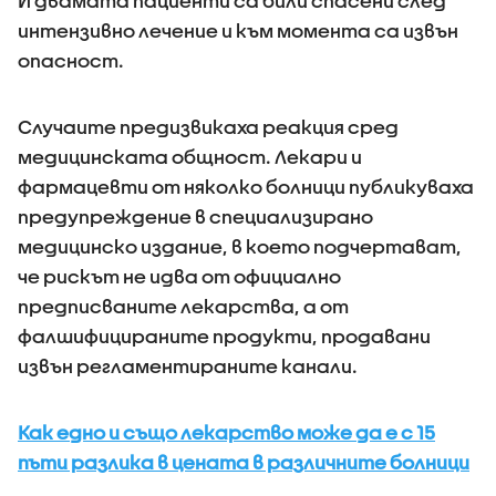
И двамата пациенти са били спасени след
интензивно лечение и към момента са извън
опасност.
Случаите предизвикаха реакция сред
медицинската общност. Лекари и
фармацевти от няколко болници публикуваха
предупреждение в специализирано
медицинско издание, в което подчертават,
че рискът не идва от официално
предписваните лекарства, а от
фалшифицираните продукти, продавани
извън регламентираните канали.
Как едно и също лекарство може да е с 15
пъти разлика в цената в различните болници