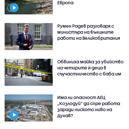
Европа
Румен Радев разговаря с
министъра на външните
работи на Великобритания
Обвиниха майка за убийство
на четирите ѝ деца в
съучастничество с баба им
Има ли опасност АЕЦ
„Козлодуй” да спре работа
заради ниското ниво на
Дунав?