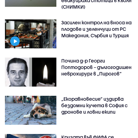
евакуираха стотици в Кьолн
(СНИМКИ)
Засилен контрол на вноса на
плодове и зеленчуци от РС
Македония, Сърбия и Турция
Почина д-р Георги
Поптодоров – дългогодишен
неврохирург в „Пирогов“
„Екоравновесие“ издирва
бездомни кучета в София с
дронове и ловни екипи
Кризата във ФИФА се