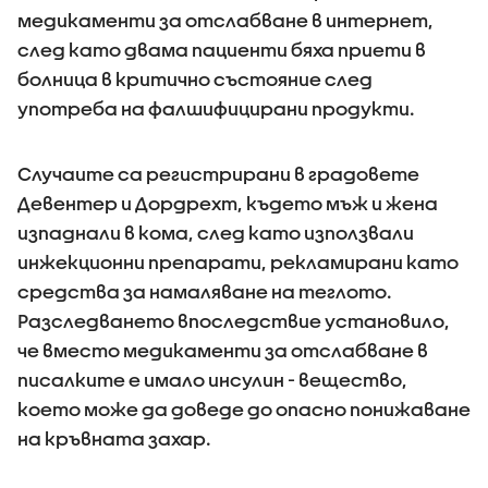
медикаменти за отслабване в интернет,
след като двама пациенти бяха приети в
болница в критично състояние след
употреба на фалшифицирани продукти.
Случаите са регистрирани в градовете
Девентер и Дордрехт, където мъж и жена
изпаднали в кома, след като използвали
инжекционни препарати, рекламирани като
средства за намаляване на теглото.
Разследването впоследствие установило,
че вместо медикаменти за отслабване в
писалките е имало инсулин - вещество,
което може да доведе до опасно понижаване
на кръвната захар.