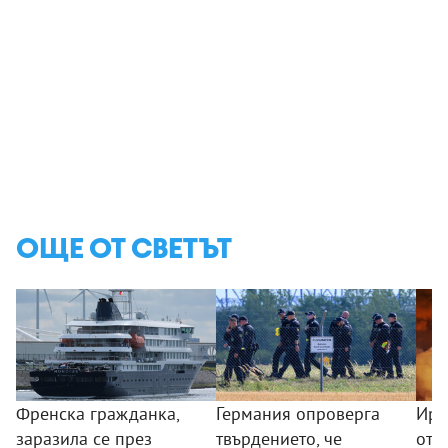
ОЩЕ ОТ СВЕТЪТ
Френска гражданка,
Германия опроверга
Ира
заразила се през
твърдението, че
от 