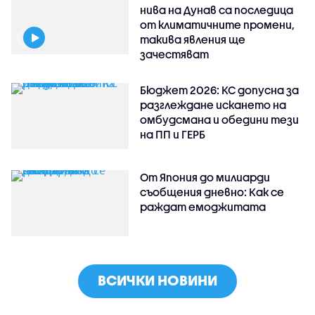
нива на Дунав са последица
от климатичните промени,
такива явления ще
зачестяват
Бюджет 2026: КС допусна за
разглеждане искането на
омбудсмана и обедини тези
на ПП и ГЕРБ
От Япония до милиарди
съобщения дневно: Как се
раждат емоджитата
ВСИЧКИ НОВИНИ