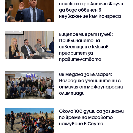
поискаха д-р Антъни Фаучи
да бъде обвинен в
неуважение към Конгреса
Вицепремиерът Пулев:
Привличането на
инвестиции е ключов
приоритет за
правителството
68 медала за България:
Наградиха учениците ни с
отличия от международни
олимпиади
Около 100 души са загинали
по време на масовото
нахлуване в Сеута