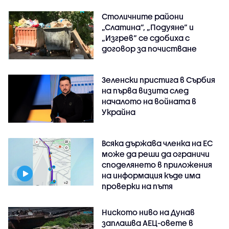
Столичните райони
„Слатина“, „Подуяне“ и
„Изгрев“ се сдобиха с
договор за почистване
Зеленски пристига в Сърбия
на първа визита след
началото на войната в
Украйна
Всяка държава членка на ЕС
може да реши да ограничи
споделянето в приложения
на информация къде има
проверки на пътя
Ниското ниво на Дунав
заплашва АЕЦ-овете в