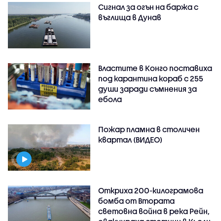
Сигнал за огън на баржа с
въглища в Дунав
Властите в Конго поставиха
под карантина кораб с 255
души заради съмнения за
ебола
Пожар пламна в столичен
квартал (ВИДЕО)
Откриха 200-килограмова
бомба от Втората
световна война в река Рейн,