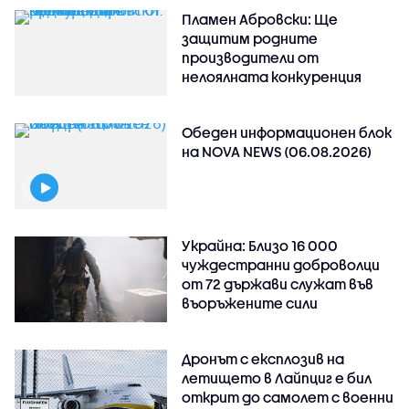
Пламен Абровски: Ще
защитим родните
производители от
нелоялната конкуренция
Обеден информационен блок
на NOVA NEWS (06.08.2026)
Украйна: Близо 16 000
чуждестранни доброволци
от 72 държави служат във
въоръжените сили
Дронът с експлозив на
летището в Лайпциг е бил
открит до самолет с военни