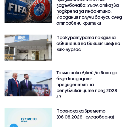
задълбочава: УЕФА отказва
подкрепа за Инфантино,
Йордания получи бонуси след
отправени критики
Прокуратурата повдигна
обвинения на бившия шеф на
ВиК-Бургас
Тръмп иска Джей Ди Ванс да
бъде кандидат-
президентът на
републиканците през 2028
г.?
Прогноза за времето
(06.08.2026 - следобедна)