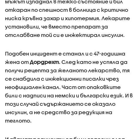
мъжът изпаднал в тежко състояние и бил
откаран по спешност в болница с критично
ниска кръвна захар и хипотермия. Лекарите
установили, че вместо препарат за
отслабване той си е инжектирал инсулин.
Подобен инцидент е станал и с 47-годишна
жена от
Дордрехт
. След като не успяла да
получи рецепта за желаното лекарство, тя
се снабдила с инжекционни писалки чрез
неофициален канал. Част от опаковките
били с надписи на немски и български език. И в
този случай съдържанието се оказало
инсулин, а не средство за редукция на
теглото.