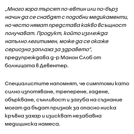
„Много хора търсят по-евтин или по-бърз
начин да се снабдят с подобни медикаменти,
но често нямат представа какво всъщност
получават. Продукт, който изглежда
напълно легитимен, може да се окаже
сериозна заплаха за здравето“
,
предупреждава д-р Манон Слоб от
болницата в Девентер.
Специалистите напомнят, че симптоми като
силно изпотяване, треперене, гадене,
объркване, сънливост и загуба на съзнание
могат да бъдат признак за опасно ниска
кръвна захар и изискват незабавна
медицинска намеса.