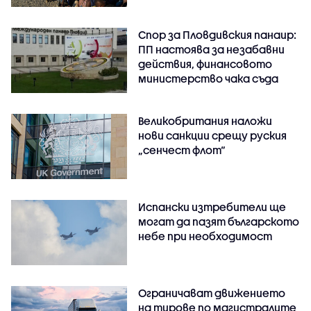
Спор за Пловдивския панаир:
ПП настоява за незабавни
действия, финансовото
министерство чака съда
Великобритания наложи
нови санкции срещу руския
„сенчест флот“
Испански изтребители ще
могат да пазят българското
небе при необходимост
Ограничават движението
на тирове по магистралите