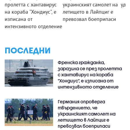
пролетта с хантавирус
украинският самолет на
уда
на кораба "Хондиус", е
летището в Лайпциг е
изписана от
превозвал боеприпаси
интензивното отделение
ПОСЛЕДНИ
Френска гражданка,
заразила се през пролетта
с хантавирус на кораба
"Хондиус", е изписана от
интензивното отделение
Германия опроверга
твърдението, че
украинският самолет на
летището в Лайпциг е
превозвал боеприпаси