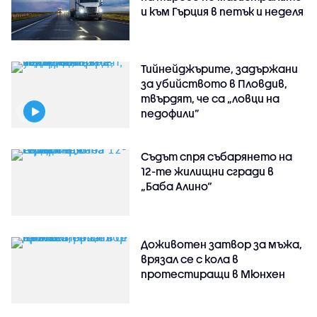
и към Гърция в петък и неделя
Тийнейджърите, задържани
за убийството в Пловдив,
твърдят, че са „ловци на
педофили”
Съдът спря събарянето на
12-те жилищни сгради в
„Баба Алино“
Доживотен затвор за мъжа,
врязал се с кола в
протестиращи в Мюнхен