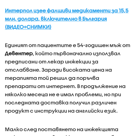
Интерпол изее фалшиви медикаменти за 15,5
млн. долара, включително в България
(ВИДЕО+СНИМКИ)
Единият от пациентите е 54-годишен мъж от
Девентер
, който първоначално използвал
предписани от лекар инжекции за
отслабване. Заради високата цена на
терапията той решил да поръчва
препарати от интернет. В продължение на
няколко месеца не е имал проблеми, но при
последната доставка получил различен
продукт с инструкции на английски език.
Малко след поставянето на инжекцията