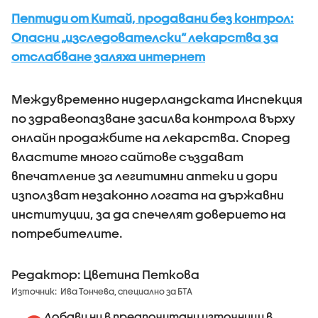
Пептиди от Китай, продавани без контрол:
Опасни „изследователски“ лекарства за
отслабване заляха интернет
Междувременно нидерландската Инспекция
по здравеопазване засилва контрола върху
онлайн продажбите на лекарства. Според
властите много сайтове създават
впечатление за легитимни аптеки и дори
използват незаконно логата на държавни
институции, за да спечелят доверието на
потребителите.
Редактор: Цветина Петкова
Източник:
Ива Тончева, специално за БТА
Добави ни в предпочитани източници в