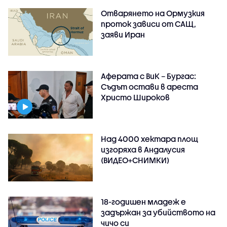
Отварянето на Ормузкия
проток зависи от САЩ,
заяви Иран
Аферата с ВиК – Бургас:
Съдът остави в ареста
Христо Широков
Над 4000 хектара площ
изгоряха в Андалусия
(ВИДЕО+СНИМКИ)
18-годишен младеж е
задържан за убийството на
чичо си