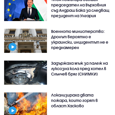
председател на Върховния
съд Андраш Бака за следващ
президент на Унгария
Военното министерство:
Дронът вероятно е
украински, инцидентът не е
преднамерен
Задържаха мъж за палеж на
луксозна кола пред хотел в
Слънчев бряг (СНИМКИ)
Локализираха двата
пожара, които горят в
област Хасково