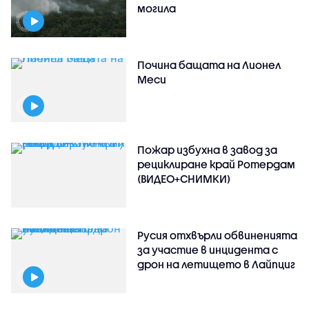
могила
Почина бащата на Лионел
Меси
Пожар избухна в завод за
рециклиране край Ротердам
(ВИДЕО+СНИМКИ)
Русия отхвърли обвиненията
за участие в инцидента с
дрон на летището в Лайпциг