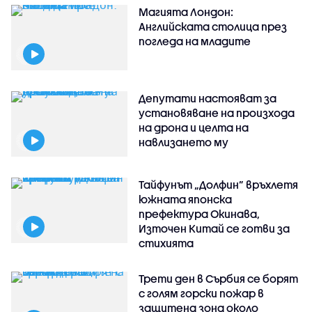
Магията Лондон:
Английската столица през
погледа на младите
Депутати настояват за
установяване на произхода
на дрона и целта на
навлизането му
Тайфунът „Долфин” връхлетя
южната японска
префектура Окинава,
Източен Китай се готви за
стихията
Трети ден в Сърбия се борят
с голям горски пожар в
защитена зона около