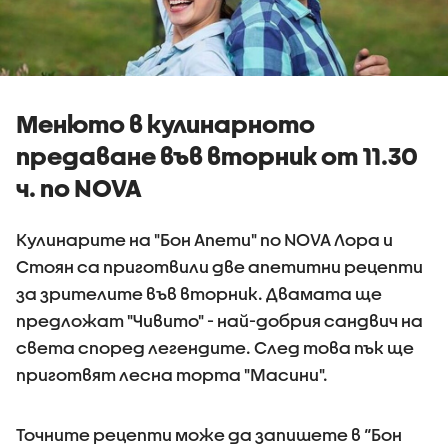
Менюто в кулинарното
предаване във вторник от 11.30
ч. по NOVA
Кулинарите на "Бон Апети" по NOVA Лора и
Стоян са приготвили две апетитни рецепти
за зрителите във вторник. Двамата ще
предложат "Чивито" - най-добрия сандвич на
света според легендите. След това пък ще
приготвят лесна торта "Масини".
Точните рецепти може да запишете в “Бон