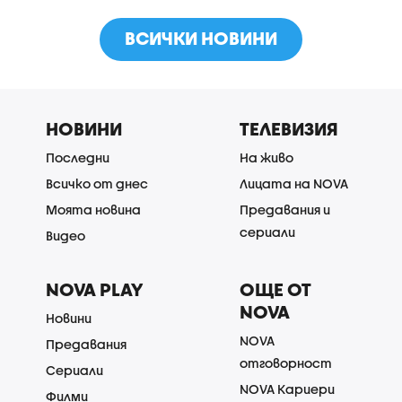
ВСИЧКИ НОВИНИ
НОВИНИ
ТЕЛЕВИЗИЯ
Последни
На живо
Всичко от днес
Лицата на NOVA
Моята новина
Предавания и
сериали
Видео
NOVA PLAY
ОЩЕ ОТ
NOVA
Новини
NOVA
Предавания
отговорност
Сериали
NOVA Кариери
Филми