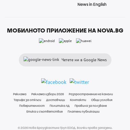
News in English
МОБИЛНОТО ПРИЛОЖЕНИЕ НА NOVA.BG
Четете ни в Google News
Реклама
Реклама избори 2026
Разпространение на канали
Тарифа за откъси
Доставчици
Контакти
Общи условия
Поверителност
Политика ЛД
Правила за ползване
Етика и съответствие
Платени публикации
© 2026 Нова Броудкастинг Груп ЕООД. Всички права запазени.