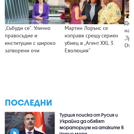
Дес
„Събуди се“: Улично
Мартин Лорънс се
на 
правосъдие и
изправя срещу сериен
„Тр
институции с широко
убиец в „Агент XXL 3:
Отм
затворени очи
Еволюция“
ПОСЛЕДНИ
Турция поиска от Русия и
Украйна да обявят
мораториум на атаките в
Черно море