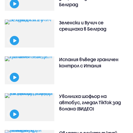
Белград
Зеленски и Вучич се
срещнаха в Белград
Испания въведе граничен
контрол с Италия
Уволниха шофьор на
автобус, гледал TikTok зад
волана (ВИДЕО)