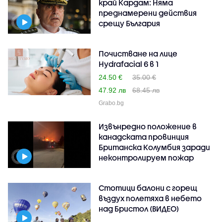
край Кардам: Няма
преднамерени действия
срещу България
Почистване на лице
Hydrafacial 6 в 1
24.50 €
35.00 €
47.92 лв
68.45 лв
Grabo.bg
Извънредно положение в
канадската провинция
Британска Колумбия заради
неконтролируем пожар
Стотици балони с горещ
въздух полетяха в небето
над Бристол (ВИДЕО)