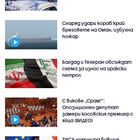
Снаряд удари кораб край
бреговете на Оман, избухна
пожар
Багдад и Техеран обсъждат
схема за износ на иракски
петрол
С викове „Срам!“:
Опозиционен депутат
замери косовския премиер с
яйца (ВИДЕО)
ТИСА номинира бившия