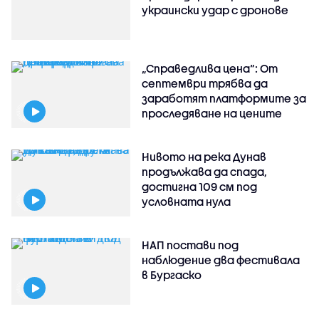
украински удар с дронове
„Справедлива цена“: От
септември трябва да
заработят платформите за
проследяване на цените
Нивото на река Дунав
продължава да спада,
достигна 109 см под
условната нула
НАП постави под
наблюдение два фестивала
в Бургаско