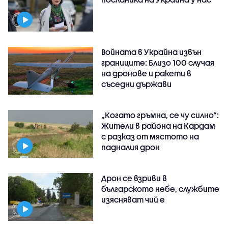
Войната в Украйна извън
границите: Близо 100 случая
на дронове и ракети в
съседни държави
„Когато гръмна, се чу силно“:
Жители в района на Кардам
с разказ от мястото на
падналия дрон
Дрон се взриви в
българското небе, службите
изясняват чий е