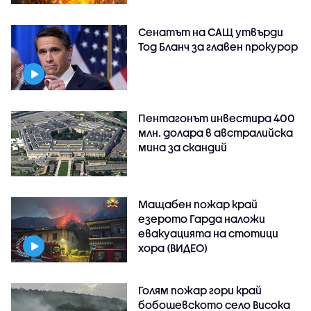
Сенатът на САЩ утвърди
Тод Бланч за главен прокурор
Пентагонът инвестира 400
млн. долара в австралийска
мина за скандий
Мащабен пожар край
езерото Гарда наложи
евакуацията на стотици
хора (ВИДЕО)
Голям пожар гори край
бобошевското село Висока