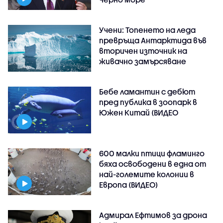
Учени: Топенето на леда
превръща Антарктида във
вторичен източник на
живачно замърсяване
Бебе ламантин с дебют
пред публика в зоопарк в
Южен Китай (ВИДЕО
600 малки птици фламинго
бяха освободени в една от
най-големите колонии в
Европа (ВИДЕО)
Адмирал Ефтимов за дрона