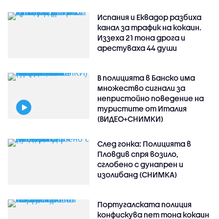
Испания и Еквадор разбиха
канал за трафик на кокаин.
Иззеха 21 тона дрога и
арестуваха 44 души
В полицията в Банско има
множество сигнали за
непристойно поведение на
туристите от Италия
(ВИДЕО+СНИМКИ)
След гонка: Полицията в
Пловдив спря возило,
сглобено с дунапрен и
изолибанд (СНИМКА)
Португалската полиция
конфискува пет тона кокаин