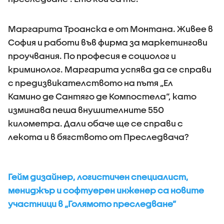
Маргарита Троанска е от Монтана. Живее в
София и работи във фирма за маркетингови
проучвания. По професия е социолог и
криминолог. Маргарита успява да се справи
с предизвикателството на пътя „Ел
Камино де Сантяго де Компостела“, като
изминава пеша внушителните 550
километра. Дали обаче ще се справи с
лекота и в бягството от Преследвача?
Гейм дизайнер, логистичен специалист,
мениджър и софтуерен инженер са новите
участници в „Голямото преследване”