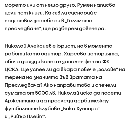
морето или от нещо друго, Румен написва
цели пет книги. Какъв ли сценарий е
подготвил за себе си в „Голямото
преследване”, ще разберем довечера.
Николай Алексиев е юрист, но в момента
работи като одитор. Харесва историята,
обича да язди коне и е запален фен на ФК
ЦСКА. Ще успее ли да вкара повече „голове” на
терена на знанията във вратата на
Преследвача? Ако направи това и спечели
сумата от 5000 лв, Николай иска да посети
Аржентина и да проследи дерби между
футболните клубове „Бока Хуниорс“
и „Ривър Плейт“.