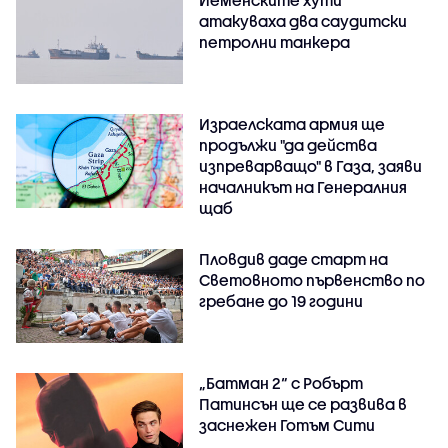
атакуваха два саудитски
петролни танкера
Израелската армия ще
продължи "да действа
изпреварващо" в Газа, заяви
началникът на Генералния
щаб
Пловдив даде старт на
Световното първенство по
гребане до 19 години
„Батман 2“ с Робърт
Патинсън ще се развива в
заснежен Готъм Сити