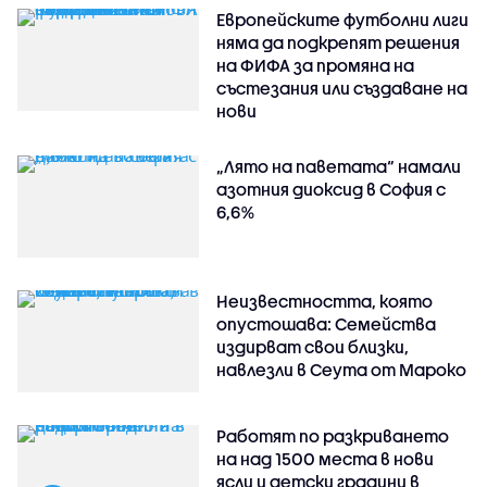
Европейските футболни лиги
няма да подкрепят решения
на ФИФА за промяна на
състезания или създаване на
нови
„Лято на паветата“ намали
азотния диоксид в София с
6,6%
Неизвестността, която
опустошава: Семейства
издирват свои близки,
навлезли в Сеута от Мароко
Работят по разкриването
на над 1500 места в нови
ясли и детски градини в