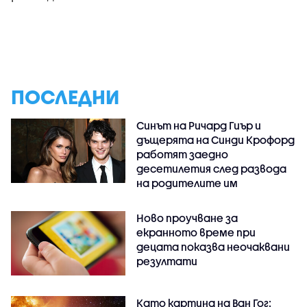
ПОСЛЕДНИ
Синът на Ричард Гиър и
дъщерята на Синди Крофорд
работят заедно
десетилетия след развода
на родителите им
Ново проучване за
екранното време при
децата показва неочаквани
резултати
Като картина на Ван Гог: