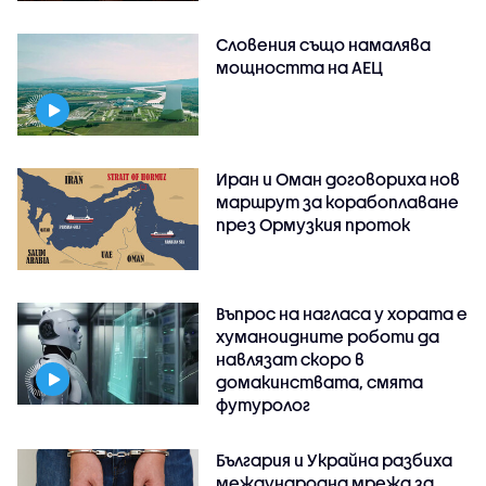
Словения също намалява
мощността на АЕЦ
Иран и Оман договориха нов
маршрут за корабоплаване
през Ормузкия проток
Въпрос на нагласа у хората е
хуманоидните роботи да
навлязат скоро в
домакинствата, смята
футуролог
България и Украйна разбиха
международна мрежа за