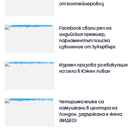
от контейнеровоз
Facebook свали реч на
индийския премиер,
парламентът поиска
извинение от Зукърбърг
Израел призова за евакуация
на село в Южен Ливан
Четирима мъже са
намушкани в центъра на
Лондон, задържана е жена
(ВИДЕО)