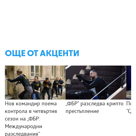
ОЩЕ ОТ АКЦЕНТИ
Нов командир поема
„ФБР“ разследва крипто
Поб
контрола в четвъртия
престъпление
"Сд
сезон на „ФБР:
Международни
разследвания“