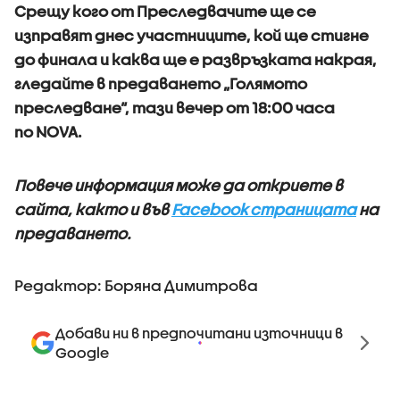
Срещу кого от Преследвачите ще се
изправят днес участниците, кой ще стигне
до финала и каква ще е развръзката накрая,
гледайте в предаването „Голямото
преследване“, тази вечер от 18:00 часа
по NOVA.
Повече информация може да откриете в
сайта, както и във
Facebook страницата
на
предаването.
Редактор: Боряна Димитрова
Добави ни в предпочитани източници в
Google