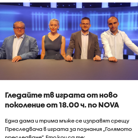
Гледайте тв играта от ново
поколение от 18.00 ч. по NOVA
Една дама и трима мъже се изправят срещу
Преследвача в играта за познания „Голямото
преследване”. Ето кои са те: