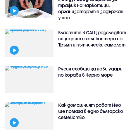
трафик на наркотици,
организаторът е задържан
у нас
Властите в САЩ разследват
инцидент с хеликоптера на
Тръмп и пътнически самолет
Русия съобщи за нови удари
по кораби в Черно море
Как домашният робот Нео
ще помага в едно българско
семейство