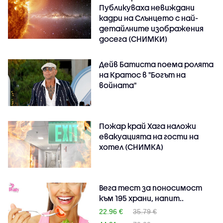
Публикуваха невиждани
кадри на Слънцето с най-
детайлните изображения
досега (СНИМКИ)
Дейв Батиста поема ролята
на Кратос в "Богът на
войната"
Пожар край Хага наложи
евакуацията на гости на
хотел (СНИМКА)
Вега тест за поносимост
към 195 храни, напит..
22.96 €
35.79 €