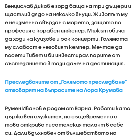
Венцислав Диков е горд баща на три дъщери и
щастлив дядо на няколко внуци. Животът му
е неизменно свързан с морето, защото по
професия е корабен инженер. Мъжът обича
да ходи на куизове и рок концерти. Голямата
му слабост е неговият кемпер. Мечтае да
посети Тибет и би инвестирал парите от
състезанието в тази далечна дестинация.
Преследвачите от „Голямото преследване“
отговарят на въпросите на Лора Крумова
Румен Иванов е родом от Варна. Работи като
държавен служител, но същевременно с
това открива писателския талант в себе
си. Дали вдъхновен от вълшебството на