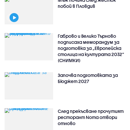
Мъж почина след жесток
побой в Пловдив
Габрово и Велико Търново
подписаха меморандум за
подготовка за „Европейска
столица на културата 2032“
(СНИМКИ)
Започва подготовката за
Бюджет 2027
След прекъсване прочутият
ресторант Noma отвори
отново