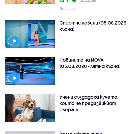
44.91 лв
70.00 лв
Grabo.bg
Спортни новини (05.08.2026 -
късна)
Новините на NOVA
(05.08.2026 - лятна късна)
Учени създадоха кучета,
които не предизвикват
алергии
Йеменските хути