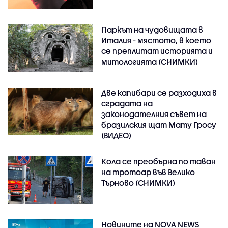
Паркът на чудовищата в
Италия - мястото, в което
се преплитат историята и
митологията (СНИМКИ)
Две капибари се разходиха в
сградата на
законодателния съвет на
бразилския щат Мату Гросу
(ВИДЕО)
Кола се преобърна по таван
на тротоар във Велико
Търново (СНИМКИ)
Новините на NOVA NEWS