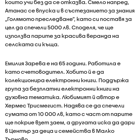
които учи без да се отказва. Смело напред,
Атанас се впуска и в състезанието за знания
„Голямото преследване”, като си поставя за
цел да спечели 5000 лв. Споделя, че ще
използва парите за красива веранда на
селската си къща.
Емилия Зарева е на 65 години. Работила е
като счетоводител. Хобито й е да
колекционира електронни книги. Поддържа
група за безплатни електронни книги на
духовна тематика. Любимият й автор е
Хермес Трисмегист. Надява се да спечели
сумата от 10 000 лв, като с част от парите
ще покрие взет заем, а другата иска да дари
в Център за деца и семейства в Малко
Търново.