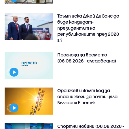
Тръмп иска Джей Ди Ванс да
бъде кандидат-
президентът на
републиканците през 2028
г.?
Прогноза за времето
(06.08.2026 - следобедна)
Оранжев и жълт код за
опасни жеги за почти цяла
България в петък
Спортни новини (06.08.2026 -