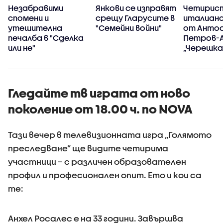
Незабравими
Янкови се изправят
Четирис
спомени и
срещу Гларусите в
италианс
утешителна
"Семейни войни"
от Анто
печалба в "Сделка
Петров-А
или не"
„Черешка
тортат
Гледайте тв играта от ново
поколение от 18.00 ч. по NOVA
Тази вечер в телевизионната игра „Голямото
преследване” ще видите четирима
участници – с различен образователен
профил и професионален опит. Ето и кои са
те:
Анхел Росалес е на 33 години. Завършва