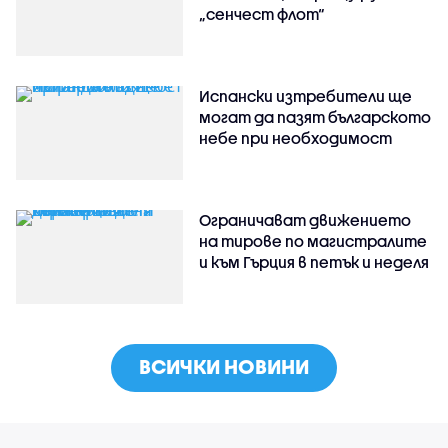
„сенчест флот“
Испански изтребители ще
могат да пазят българското
небе при необходимост
Ограничават движението
на тирове по магистралите
и към Гърция в петък и неделя
ВСИЧКИ НОВИНИ