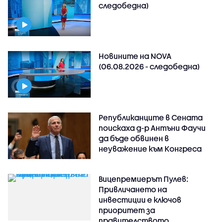
следобедна)
Новините на NOVA
(06.08.2026 - следобедна)
Републиканците в Сената
поискаха д-р Антъни Фаучи
да бъде обвинен в
неуважение към Конгреса
Вицепремиерът Пулев:
Привличането на
инвестиции е ключов
приоритет за
правителството