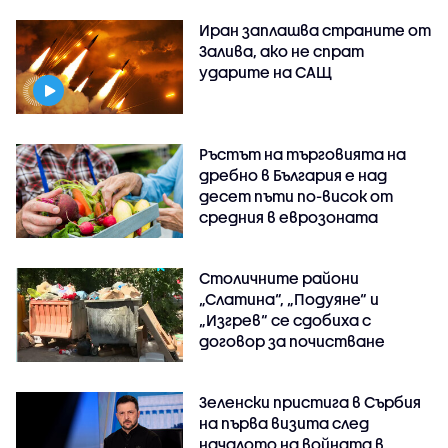
Иран заплашва страните от
Залива, ако не спрат
ударите на САЩ
Ръстът на търговията на
дребно в България е над
десет пъти по-висок от
средния в еврозоната
Столичните райони
„Слатина“, „Подуяне“ и
„Изгрев“ се сдобиха с
договор за почистване
Зеленски пристига в Сърбия
на първа визита след
началото на войната в