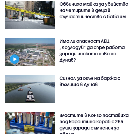
Обвиниха майка за убийство
на четирите ѝ деца в
съучастничество с баба им
Има ли опасност АЕЦ
„Козлодуй” да спре работа
заради ниското ниво на
Дунав?
Сигнал за огън на баржа с
въглища в Дунав
Властите в Конго поставиха
под карантина кораб с 255
души заради съмнения за
ебола