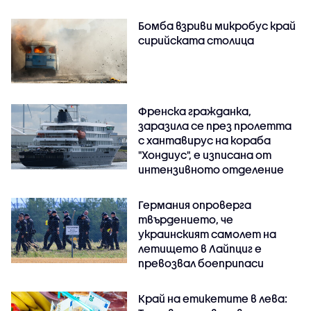
Бомба взриви микробус край
сирийската столица
Френска гражданка,
заразила се през пролетта
с хантавирус на кораба
"Хондиус", е изписана от
интензивното отделение
Германия опроверга
твърдението, че
украинският самолет на
летището в Лайпциг е
превозвал боеприпаси
Край на етикетите в лева: