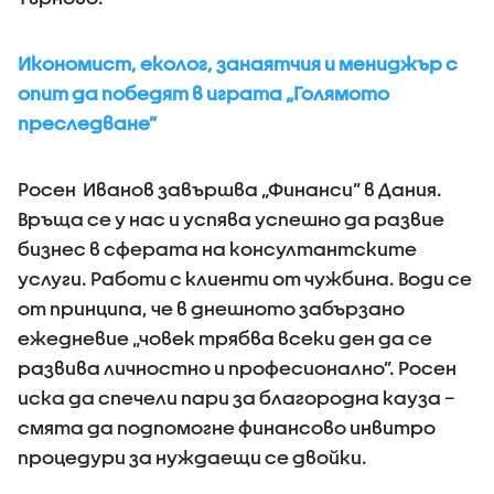
Икономист, еколог, занаятчия и мениджър с
опит да победят в играта „Голямото
преследване”
Росен Иванов завършва „Финанси” в Дания.
Връща се у нас и успява успешно да развие
бизнес в сферата на консултантските
услуги. Работи с клиенти от чужбина. Води се
от принципа, че в днешното забързано
ежедневие „човек трябва всеки ден да се
развива личностно и професионално”. Росен
иска да спечели пари за благородна кауза –
смята да подпомогне финансово инвитро
процедури за нуждаещи се двойки.