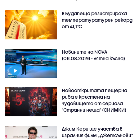
В Будапеща регистрираха
температуратурен рекорд
от 41,1°C
Новините на NOVA
(06.08.2026 - лятна късна)
Новооткритата пещерна
риба е кръстена на
чудовището от сериала
"Странни неща" (СНИМКИ)
Джим Кери ще участва в
игралния филм „Джетсънови“