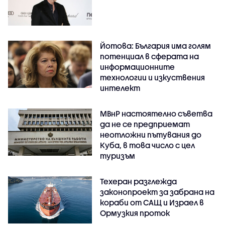
Йотова: България има голям
потенциал в сферата на
информационните
технологии и изкуствения
интелект
МВнР настоятелно съветва
да не се предприемат
неотложни пътувания до
Куба, в това число с цел
туризъм
Техеран разглежда
законопроект за забрана на
кораби от САЩ и Израел в
Ормузкия проток