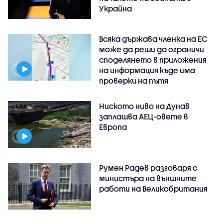
Украйна
Всяка държава членка на ЕС
може да реши да ограничи
споделянето в приложения
на информация къде има
проверки на пътя
Ниското ниво на Дунав
заплашва АЕЦ-овете в
Европа
Румен Радев разговаря с
министъра на външните
работи на Великобритания