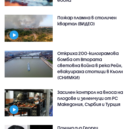
Пожар пламна в столичен
квартал (ВИДЕО)
Откриха 200-килограмова
бомба от Втората
световна война в река Рейн,
евакуираха стотици в Кьолн
(СНИМКИ)
Засилен контрол на вноса на
плодове и зеленчуци от РС
Македония, Сърбия и Турция
Почина д-р Георги