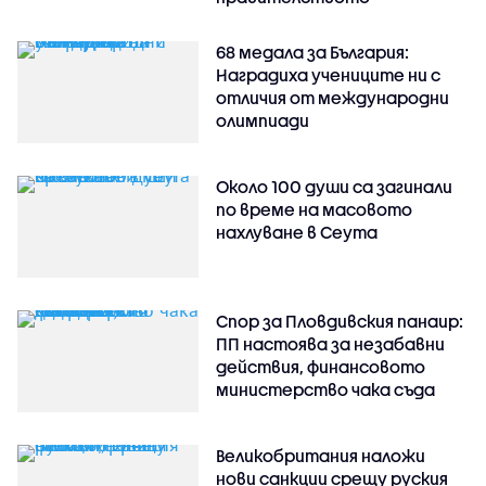
68 медала за България:
Наградиха учениците ни с
отличия от международни
олимпиади
Около 100 души са загинали
по време на масовото
нахлуване в Сеута
Спор за Пловдивския панаир:
ПП настоява за незабавни
действия, финансовото
министерство чака съда
Великобритания наложи
нови санкции срещу руския