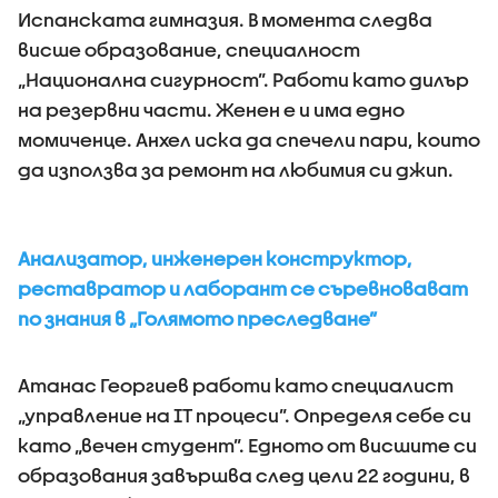
Испанската гимназия. В момента следва
висше образование, специалност
„Национална сигурност”. Работи като дилър
на резервни части. Женен е и има едно
момиченце. Анхел иска да спечели пари, които
да използва за ремонт на любимия си джип.
Анализатор, инженерен конструктор,
реставратор и лаборант се съревновават
по знания в „Голямото преследване”
Атанас Георгиев работи като специалист
„управление на IT процеси”. Определя себе си
като „вечен студент”. Едното от висшите си
образования завършва след цели 22 години, в