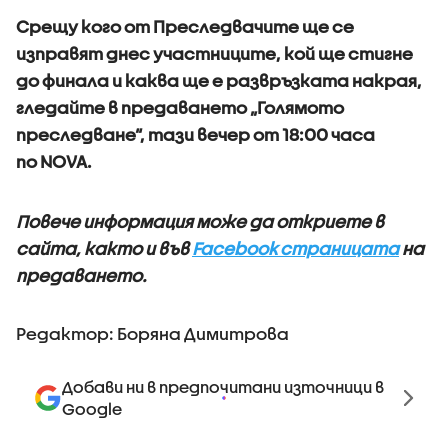
Срещу кого от Преследвачите ще се
изправят днес участниците, кой ще стигне
до финала и каква ще е развръзката накрая,
гледайте в предаването „Голямото
преследване“, тази вечер от 18:00 часа
по NOVA.
Повече информация може да откриете в
сайта, както и във
Facebook страницата
на
предаването.
Редактор: Боряна Димитрова
Добави ни в предпочитани източници в
Google