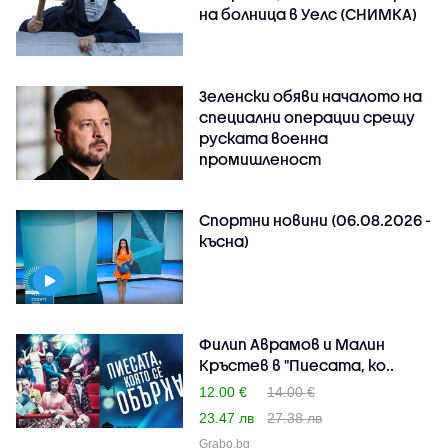
на болница в Уелс (СНИМКА)
Зеленски обяви началото на
специални операции срещу
руската военна
промишленост
Спортни новини (06.08.2026 -
късна)
Филип Аврамов и Малин
Кръстев в "Пиесата, ко..
12.00 €
14.00 €
23.47 лв
27.38 лв
Grabo.bg