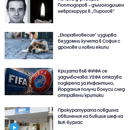
Поптодоров – дългогодишен
неврохирург в „Пирогов“
„Екоравновесие“ издирва
бездомни кучета в София с
дронове и ловни екипи
Кризата във ФИФА се
задълбочава: УЕФА отказва
подкрепа за Инфантино,
Йордания получи бонуси след
отправени критики
Прокуратурата повдигна
обвинения на бившия шеф на
ВиК-Бургас