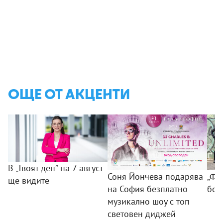
ОЩЕ ОТ АКЦЕНТИ
В „Твоят ден” на 7 август
Соня Йончева подарява
„ФБ
ще видите
на София безплатно
бом
музикално шоу с топ
световен диджей