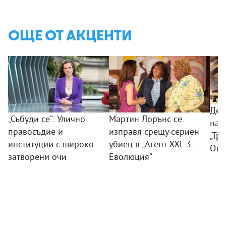
ОЩЕ ОТ АКЦЕНТИ
Дес
„Събуди се“: Улично
Мартин Лорънс се
на 
правосъдие и
изправя срещу сериен
„Тр
институции с широко
убиец в „Агент XXL 3:
Отм
затворени очи
Еволюция“