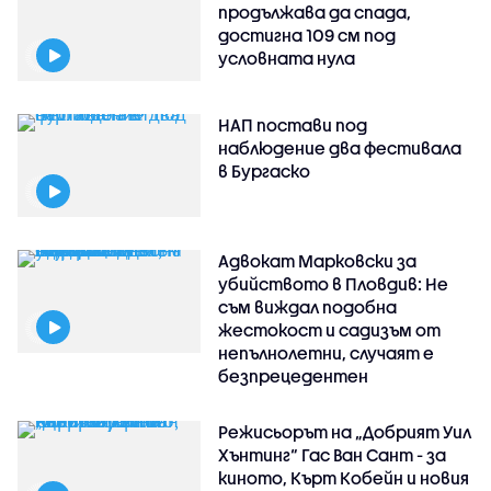
продължава да спада,
достигна 109 см под
условната нула
НАП постави под
наблюдение два фестивала
в Бургаско
Адвокат Марковски за
убийството в Пловдив: Не
съм виждал подобна
жестокост и садизъм от
непълнолетни, случаят е
безпрецедентен
Режисьорът на „Добрият Уил
Хънтинг“ Гас Ван Сант - за
киното, Кърт Кобейн и новия