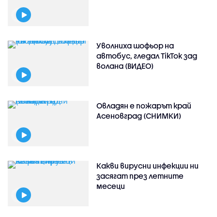
Уволниха шофьор на
автобус, гледал TikTok зад
волана (ВИДЕО)
Овладян е пожарът край
Асеновград (СНИМКИ)
Какви вирусни инфекции ни
засягат през летните
месеци