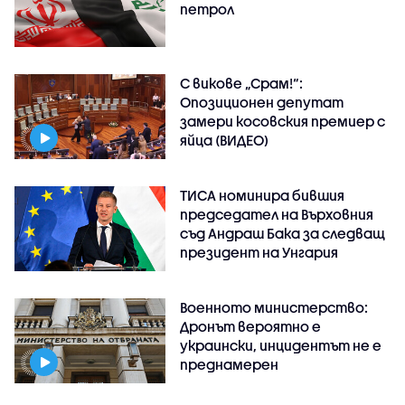
петрол
С викове „Срам!“:
Опозиционен депутат
замери косовския премиер с
яйца (ВИДЕО)
ТИСА номинира бившия
председател на Върховния
съд Андраш Бака за следващ
президент на Унгария
Военното министерство:
Дронът вероятно е
украински, инцидентът не е
преднамерен