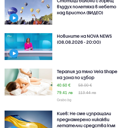
Стотици балони с горещ
въздух полетяха в небето
над Бристол (ВИДЕО)
Новините на NOVA NEWS
(08.08.2026 - 20:00)
Терапия за тяло Vela Shape
на зона по избор
40.60 €
58.00 €
79.41 лв
113.44 лв
Grabo.bg
Киев: Не сме изпращали
преднамерено никакви
летателни средства към