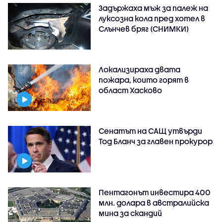
Задържаха мъж за палеж на
луксозна кола пред хотел в
Слънчев бряг (СНИМКИ)
Локализираха двата
пожара, които горят в
област Хасково
Сенатът на САЩ утвърди
Тод Бланч за главен прокурор
Пентагонът инвестира 400
млн. долара в австралийска
мина за скандий