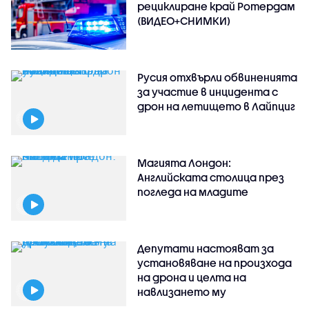
рециклиране край Ротердам
(ВИДЕО+СНИМКИ)
Русия отхвърли обвиненията
за участие в инцидента с
дрон на летището в Лайпциг
Магията Лондон:
Английската столица през
погледа на младите
Депутати настояват за
установяване на произхода
на дрона и целта на
навлизането му