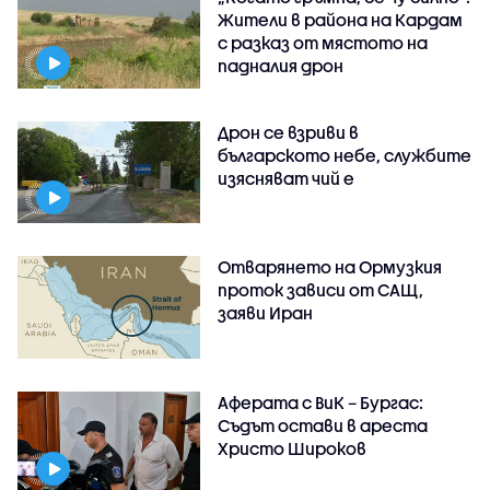
Жители в района на Кардам
с разказ от мястото на
падналия дрон
Дрон се взриви в
българското небе, службите
изясняват чий е
Отварянето на Ормузкия
проток зависи от САЩ,
заяви Иран
Аферата с ВиК – Бургас:
Съдът остави в ареста
Христо Широков