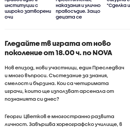
институции с
наказания и улично
"Сделка и
широко затворени
правосъдие. Защо
очи
децата се
превърнаха в
убийци?
Гледайте тв играта от ново
поколение от 18.00 ч. по NOVA
Нов епизод, нови участници, един Преследвач
и много въпроси. Състезание за знания,
смелост и бързина. Кои са четиримата
играчи, които ще използват арсенала от
познанията си днес?
Георги Цветков е многостранно развита
личност. Завършва хореографско училище, в