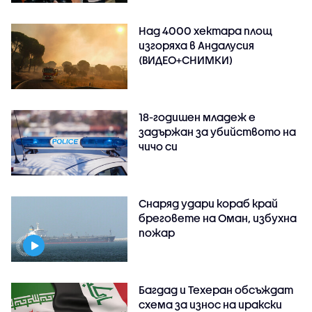
Над 4000 хектара площ
изгоряха в Андалусия
(ВИДЕО+СНИМКИ)
18-годишен младеж е
задържан за убийството на
чичо си
Снаряд удари кораб край
бреговете на Оман, избухна
пожар
Багдад и Техеран обсъждат
схема за износ на иракски