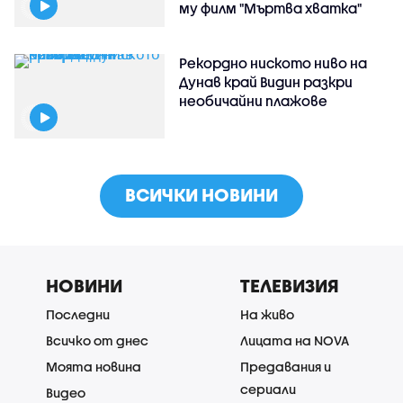
му филм "Мъртва хватка"
Рекордно ниското ниво на
Дунав край Видин разкри
необичайни плажове
ВСИЧКИ НОВИНИ
НОВИНИ
ТЕЛЕВИЗИЯ
Последни
На живо
Всичко от днес
Лицата на NOVA
Моята новина
Предавания и
сериали
Видео