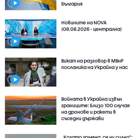
България
Новините на NOVA
(08.08.2026 - централна)
Викат на разговор в МВнР
посланика на Украйна у нас
Войната в Украйна извън
границите: Близо 100 случая
на дронове и ракети в
съседни държави
„Когато гръмна, се чу силно“: