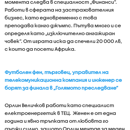
момента следва в специалност „Финанси”.
Работи в сферата на застрахователния
бизнес, като едновременно с това
преподава канго джъмпс. Пътува много и се
определя като „изключително ангажиран
човек”. От играта иска да спечели 20 000 лв,
с които да посети Африка.
Футболен фен, търговец, управител на
телекомуникационна компания и инженер се
борят за финала в „Голямото преследване”
Орлин Величков работи като специалист
електроенергетик в ТЕЦ. Женен е от една
година и явно тръпката от любовта го
държи силно, защото Орлин мечтае за меден