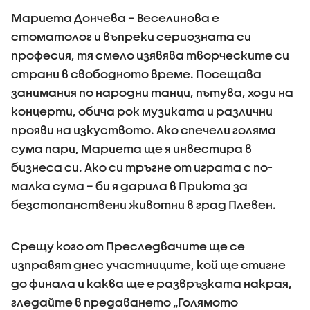
Мариета Дончева – Веселинова е
стоматолог и въпреки сериозната си
професия, тя смело изявява творческите си
страни в свободното време. Посещава
занимания по народни танци, пътува, ходи на
концерти, обича рок музиката и различни
прояви на изкуството. Ако спечели голяма
сума пари, Мариета ще я инвестира в
бизнеса си. Ако си тръгне от играта с по-
малка сума – би я дарила в Приюта за
безстопанствени животни в град Плевен.
Срещу кого от Преследвачите ще се
изправят днес участниците, кой ще стигне
до финала и каква ще е развръзката накрая,
гледайте в предаването „Голямото