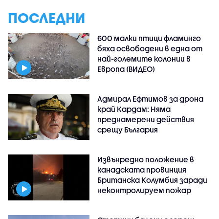
ПОСЛЕДНИ
600 малки птици фламинго
бяха освободени в една от
най-големите колонии в
Европа (ВИДЕО)
Адмирал Ефтимов за дрона
край Кардам: Няма
преднамерени действия
срещу България
Извънредно положение в
канадската провинция
Британска Колумбия заради
неконтролируем пожар