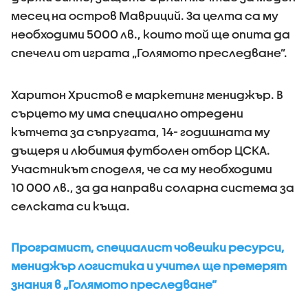
месец на остров Мавриций. За целта са му
необходими 5000 лв., които той ще опита да
спечели от играта „Голямото преследване”.
Харитон Христов е маркетинг мениджър. В
сърцето му има специално отредени
кътчета за съпругата, 14- годишната му
дъщеря и любимия футболен отбор ЦСКА.
Участникът споделя, че са му необходими
10 000 лв., за да направи соларна система за
селската си къща.
Програмист, специалист човешки ресурси,
мениджър логистика и учител ще премерят
знания в „Голямото преследване”