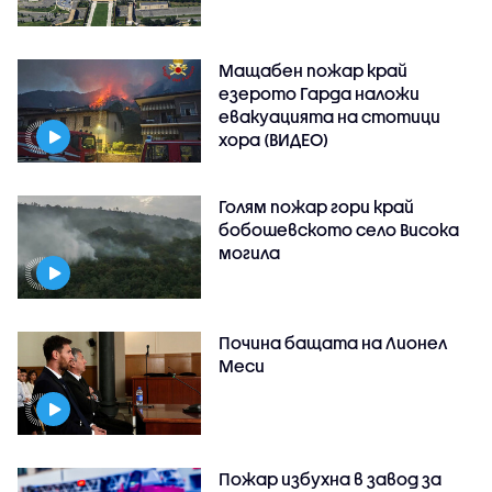
Мащабен пожар край
езерото Гарда наложи
евакуацията на стотици
хора (ВИДЕО)
Голям пожар гори край
бобошевското село Висока
могила
Почина бащата на Лионел
Меси
Пожар избухна в завод за