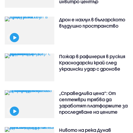
инвитро център
Дрон е нахлул в българското
въздушно пространство
Пожар в рафинерия в руския
Краснодарски край след
украински удар с дронове
„Справедлива цена“: От
септември трябва да
заработят платформите за
проследяване на цените
Нивото на река Дунав