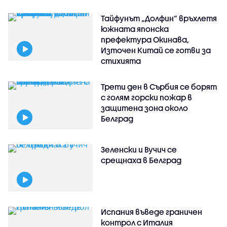
Тайфунът „Долфин” връхлетя
южната японска
префектура Окинава,
Източен Китай се готви за
стихията
Трети ден в Сърбия се борят
с голям горски пожар в
защитена зона около
Белград
Зеленски и Вучич се
срещнаха в Белград
Испания въведе граничен
контрол с Италия