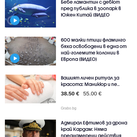
Бебе ламантин с дебют
пред публика в зоопарк в
Южен Китай (ВИДЕО
600 малки птици фламинго
бяха освободени в една от
най-големите колонии в
Европа (ВИДЕО)
Вашият личен ритуал за
красота: Маникюр и пе..
38.50 €
55.00 €
Grabo.bg
Адмирал Ефтимов за дрона
край Кардам: Няма
преднамерени действия