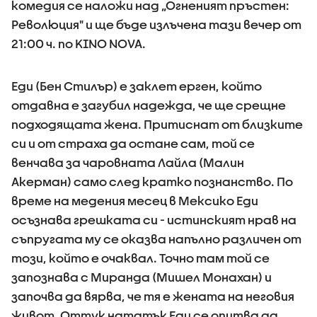
комедия се наложи над „Огненият пръстен:
Революция" и ще бъде излъчена тази вечер от
21:00 ч. по KINO NOVA.
Еди (Бен Стилър) е заклет ерген, който
отдавна е загубил надежда, че ще срещне
подходящата жена. Притиснат от близките
си и от страха да остане сам, той се
венчава за чаровната Лайла (Малин
Акерман) само след кратко познанство. По
време на медения месец в Мексико Еди
осъзнава грешката си - истинският нрав на
съпругата му се оказва напълно различен от
този, който е очаквал. Точно там той се
запознава с Миранда (Мишел Монахан) и
започва да вярва, че тя е жената на неговия
живот. Оттук нататък Еди се опитва да