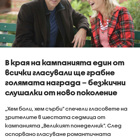
В края на кампанията един от
всички гласували ще грабне
голямата награда – безжични
слушалки от ново поколение
„Хем боли, хем сърби" спечели гласовете на
зрителите в шестата седмица от
кампанията „Великият понеделник". След
оспорвано гласуване романтичната