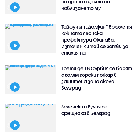
на дрона и целта на
навлизането му
Тайфунът „Долфин” връхлетя
южната японска
префектура Окинава,
Източен Китай се готви за
стихията
Трети ден в Сърбия се борят
с голям горски пожар в
защитена зона около
Белград
Зеленски и Вучич се
срещнаха в Белград