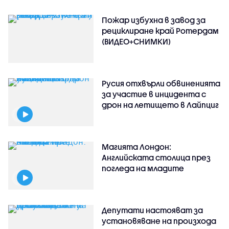
Пожар избухна в завод за
рециклиране край Ротердам
(ВИДЕО+СНИМКИ)
Русия отхвърли обвиненията
за участие в инцидента с
дрон на летището в Лайпциг
Магията Лондон:
Английската столица през
погледа на младите
Депутати настояват за
установяване на произхода