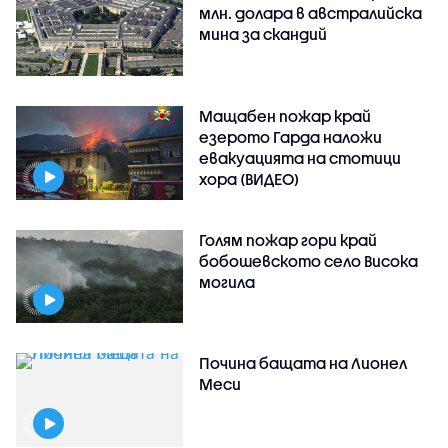
млн. долара в австралийска
мина за скандий
Мащабен пожар край
езерото Гарда наложи
евакуацията на стотици
хора (ВИДЕО)
Голям пожар гори край
бобошевското село Висока
могила
Почина бащата на Лионел
Меси