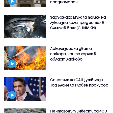
преднамерен
Задържаха мъж за палеж на
луксозна кола пред хотел в
Слънчев бряг (СНИМКИ)
Локализираха двата
пожара, които горят в
област Хасково
Сенатът на САЩ утвърди
Тод Бланч за главен прокурор
Пентагонът инвестира 400