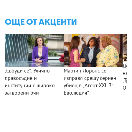
ОЩЕ ОТ АКЦЕНТИ
Дес
„Събуди се“: Улично
Мартин Лорънс се
на 
правосъдие и
изправя срещу сериен
„Тр
институции с широко
убиец в „Агент XXL 3:
Отм
затворени очи
Еволюция“