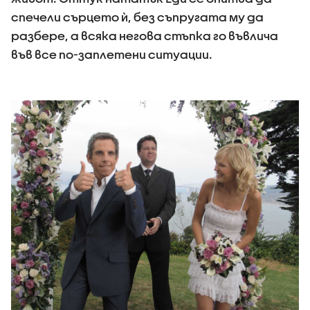
спечели сърцето ѝ, без съпругата му да
разбере, а всяка негова стъпка го въвлича
във все по-заплетени ситуации.