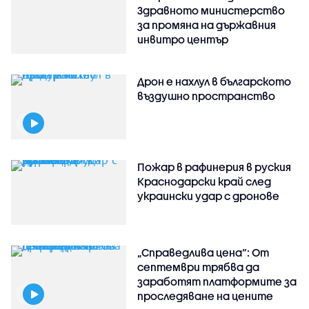
Здравното министерство
за промяна на държавния
инвитро център
Дрон е нахлул в българското
въздушно пространство
Пожар в рафинерия в руския
Краснодарски край след
украински удар с дронове
„Справедлива цена“: От
септември трябва да
заработят платформите за
проследяване на цените