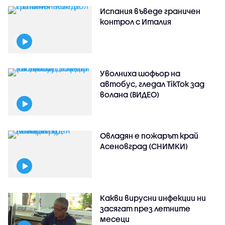
Испания въведе граничен
контрол с Италия
Уволниха шофьор на
автобус, гледал TikTok зад
волана (ВИДЕО)
Овладян е пожарът край
Асеновград (СНИМКИ)
Какви вирусни инфекции ни
засягат през летните
месеци