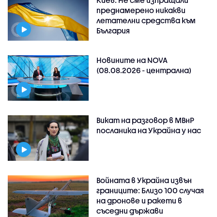
Киев: Не сме изпращали
преднамерено никакви
летателни средства към
България
Новините на NOVA
(08.08.2026 - централна)
Викат на разговор в МВнР
посланика на Украйна у нас
Войната в Украйна извън
границите: Близо 100 случая
на дронове и ракети в
съседни държави