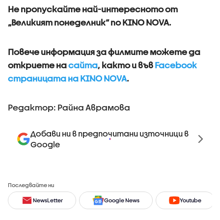
Не пропускайте най-интересното от
„Великият понеделник“ по KINO NOVA.
Повече информация за филмите можете да
откриете на
сайта
, както и във
Facebook
страницата на KINO NOVA
.
Редактор: Райна Аврамова
Добави ни в предпочитани източници в
Google
Последвайте ни
NewsLetter
Google News
Youtube