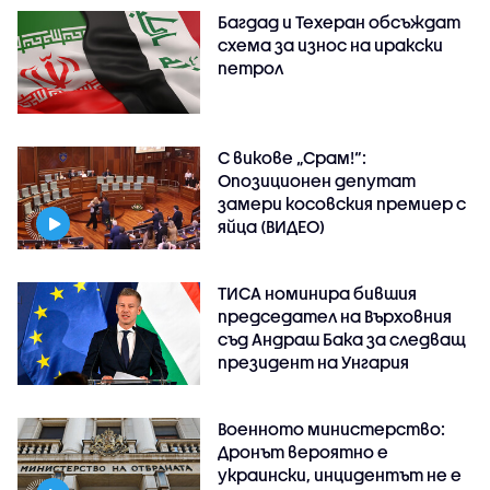
Багдад и Техеран обсъждат
схема за износ на иракски
петрол
С викове „Срам!“:
Опозиционен депутат
замери косовския премиер с
яйца (ВИДЕО)
ТИСА номинира бившия
председател на Върховния
съд Андраш Бака за следващ
президент на Унгария
Военното министерство:
Дронът вероятно е
украински, инцидентът не е