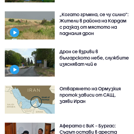
„Когато гръмна, се чу силно“:
Жители в района на Кардам
с разказ от мястото на
падналия дрон
Дрон се взриви в
българското небе, службите
изясняват чий е
Отварянето на Ормузкия
проток зависи от САЩ,
заяви Иран
Аферата с ВиК – Бургас:
Съдът остави в ареста