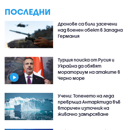
ПОСЛЕДНИ
Дронове са били засечени
над военен обект в Западна
Германия
Турция поиска от Русия и
Украйна да обявят
мораториум на атаките в
Черно море
Учени: Топенето на леда
превръща Антарктида във
вторичен източник на
живачно замърсяване