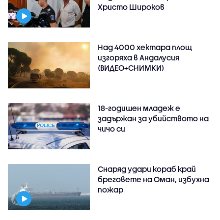
Христо Широков
Над 4000 хектара площ
изгоряха в Андалусия
(ВИДЕО+СНИМКИ)
18-годишен младеж е
задържан за убийството на
чичо си
Снаряд удари кораб край
бреговете на Оман, избухна
пожар