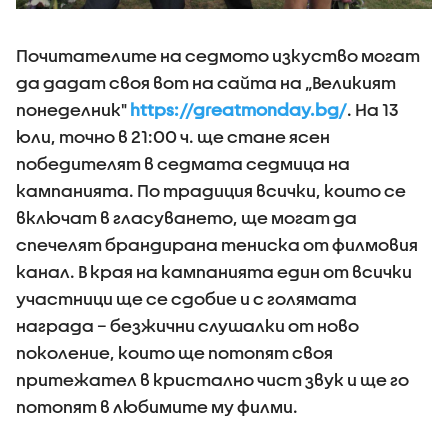
Почитателите на седмото изкуство могат
да дадат своя вот на сайта на „Великият
понеделник"
https://greatmonday.bg/
. На 13
юли, точно в 21:00 ч. ще стане ясен
победителят в седмата седмица на
кампанията. По традиция всички, които се
включат в гласуването, ще могат да
спечелят брандирана тениска от филмовия
канал. В края на кампанията един от всички
участници ще се сдобие и с голямата
награда – безжични слушалки от ново
поколение, които ще потопят своя
притежател в кристално чист звук и ще го
потопят в любимите му филми.