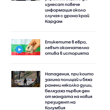
изнесат повече
информация около
случая с дрона край
Кардам
Етикетите в евро,
левът окончателно
отива в историята
Нападения, при които
загина полицай и бяха
ранени няколко души,
белязаха първия ден
от мандата на новия
президент на
Колумбия