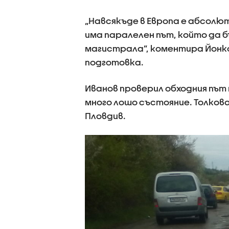
„Навсякъде в Европа е абсолю
има паралелен път, който да 
магистрала”, коментира Йонк
подготовка.
Иванов проверил обходния път 
много лошо състояние. Толков
Пловдив.