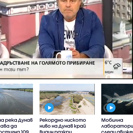
а река Дунав
Рекордно ниското
Мобилна
ава да
ниво на Дунав край
лаборатори
остигна 109
Видин разкри
следи движе