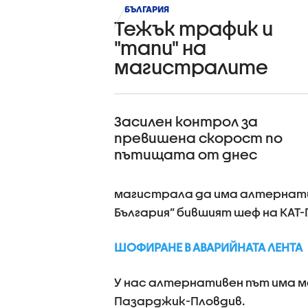
БЪЛГАРИЯ
Тежък трафик и
"тапи" на
магистралите
(ВИДЕО+СНИМКИ)
Засилен контрол за
превишена скорост по
пътищата от днес
магистрала да има алтернатив
България” бившият шеф на КАТ
ШОФИРАНЕ В АВАРИЙНАТА ЛЕНТА
У нас алтернативен път има ма
Пазарджик-Пловдив.