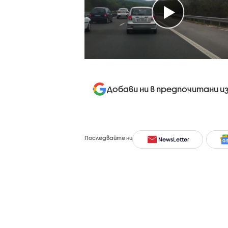
Добави ни в предпочитани и
Последвайте ни
NewsLetter