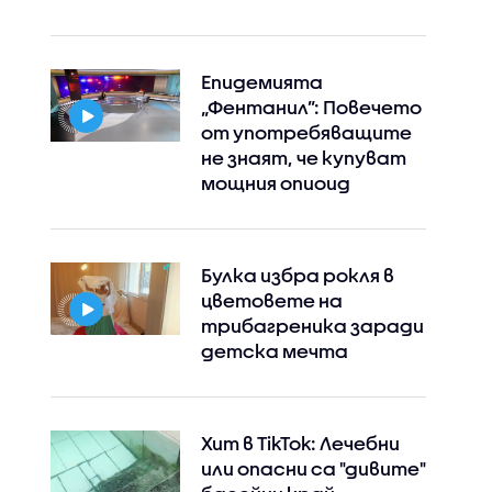
Епидемията
„Фентанил”: Повечето
от употребяващите
не знаят, че купуват
мощния опиоид
Булка избра рокля в
цветовете на
Instagram
Facebook
трибагреника заради
детска мечта
Хит в TikTok: Лечебни
или опасни са "дивите"