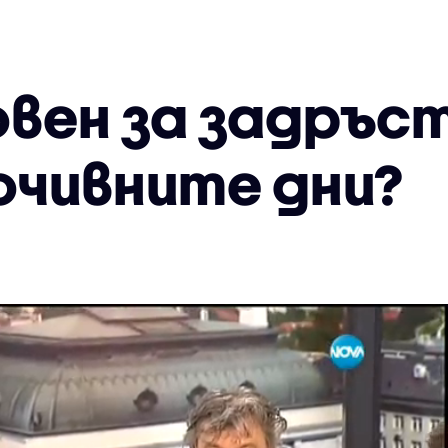
новен за задръс
очивните дни?