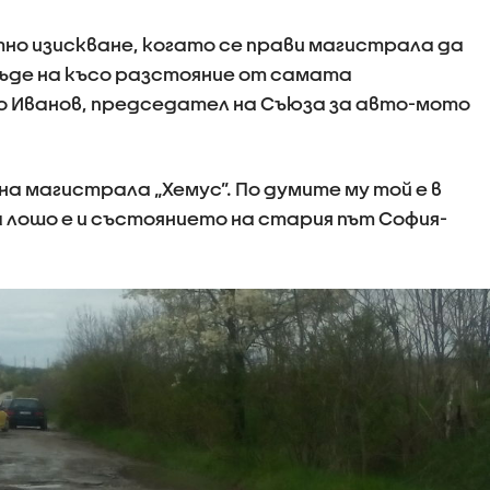
тно изискване, когато се прави магистрала да
бъде на късо разстояние от самата
о Иванов, председател на Съюза за авто-мото
на магистрала „Хемус”. По думите му той е в
а лошо е и състоянието на стария път София-