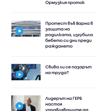
Ормузкия проток
Протест във Варна в
защита на
родилката, изгубила
бебето си дни преди
раждането
Свива ли се пазарът
на труда?
Лидерът на ГЕРБ
настоя
управляващите да