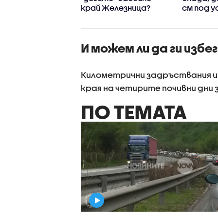
ра, затворил
край Железница?
см под 
кия“ за часове
нула
И можем ли да ги изб
Километрични задръствания и
края на четирите почивни дни 
ПО ТЕМАТА