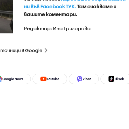
ни във Facebook ТУК.
Там очакваме и
вашите коментари.
Редактор: Ина Григорова
зточници в Google
Google News
Youtube
Viber
TikTok