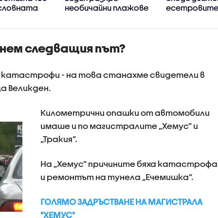
условната
необичайни плажове
есетровите 
Дунав и Чер
егнем следващия път?
 катастрофи - на това станахме свидетели в
за Великден.
Километрични опашки от автомобили
имаше и по магистралите „Хемус” и
„Тракия”.
На „Хемус” причините бяха катастрофа
и ремонтът на тунела „Ечемишка”.
ГОЛЯМО ЗАДРЪСТВАНЕ НА МАГИСТРАЛА
"ХЕМУС"