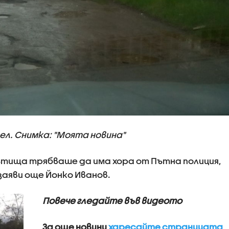
л. Снимка: "Моята новина"
пътища трябваше да има хора от Пътна полиция,
заяви още Йонко Иванов.
Повече гледайте във видеото
За още новини
харесайте страницата