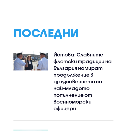
риби по
дадени на частна
дават старт н
но море
компания
тазгодишното
издание
ПОСЛЕДНИ
Йотова: Славните
флотски традиции на
България намират
продължение в
дръзновението на
най-младото
попълнение от
военноморски
офицери