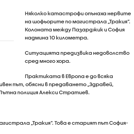
Няколко катастрофи опънаха нервите
на шофьорите по магистрала „Тракия”.
Колоната между Пазарджик и София
надмина 10 километра.
Ситуацията предизвика недоволство
сред много хора.
Практиката в Европа е до всяка
ен път, обясни в предаването „Здравей,
-Пътна полиция Алекси Стратиев.
гистрала „Тракия”. Това е старият път София-