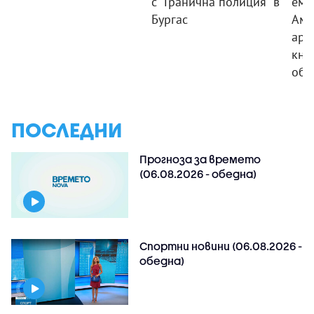
с "Гранична полиция" в
еми
Бургас
Аме
арх
кни
обо
ПОСЛЕДНИ
Прогноза за времето
(06.08.2026 - обедна)
Спортни новини (06.08.2026 -
обедна)