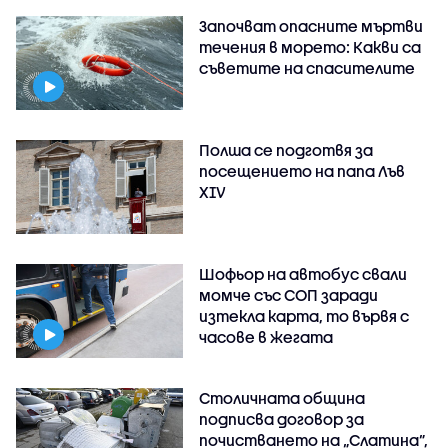
Започват опасните мъртви
течения в морето: Какви са
съветите на спасителите
Полша се подготвя за
посещението на папа Лъв
XIV
Шофьор на автобус свали
момче със СОП заради
изтекла карта, то вървя с
часове в жегата
Столичната община
подписва договор за
почистването на „Слатина”,