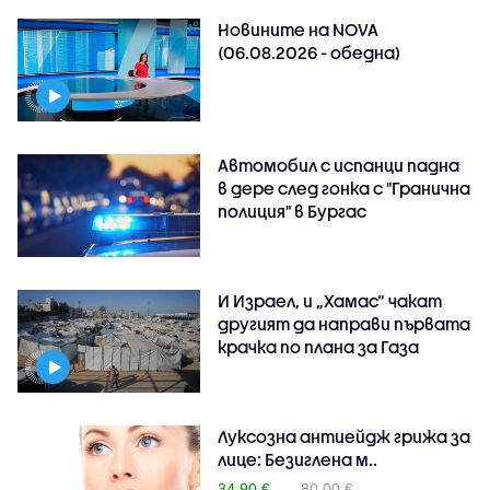
Новините на NOVA
(06.08.2026 - обедна)
Автомобил с испанци падна
в дере след гонка с "Гранична
полиция" в Бургас
И Израел, и „Хамас“ чакат
другият да направи първата
крачка по плана за Газа
Луксозна антиейдж грижа за
лице: Безиглена м..
34.90 €
80.00 €