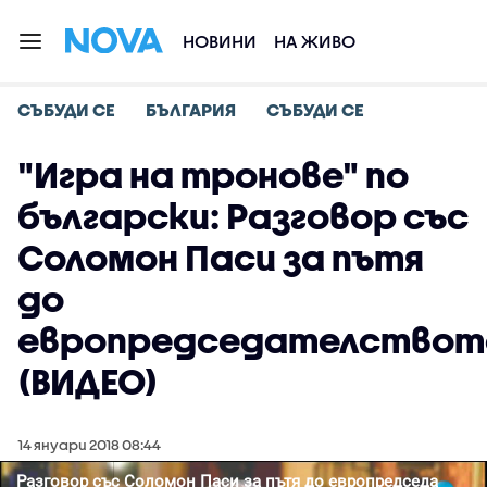
НОВИНИ
НА ЖИВО
СЪБУДИ СЕ
БЪЛГАРИЯ
СЪБУДИ СЕ
"Игра на тронове" по
български: Разговор със
Соломон Паси за пътя
до
европредседателствот
(ВИДЕО)
14 януари 2018 08:44