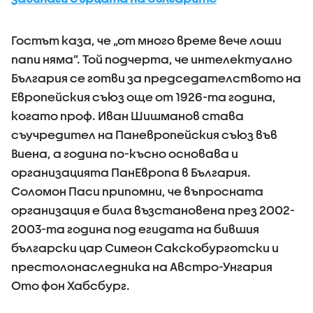
Гостът каза, че „от много време вече лоши
папи няма”. Той подчерта, че интелектуално
България се готви за председателството на
Европейския съюз още от 1926-та година,
когато проф. Иван Шишманов става
съучредител на Паневропейския съюз във
Виена, а година по-късно основава и
организацията ПанЕвропа в България.
Соломон Паси припомни, че въпросната
организация е била възстановена през 2002-
2003-та година под егидата на бившия
български цар Симеон Сакскобурготски и
престолонаследника на Австро-Унгария
Ото фон Хабсбург.