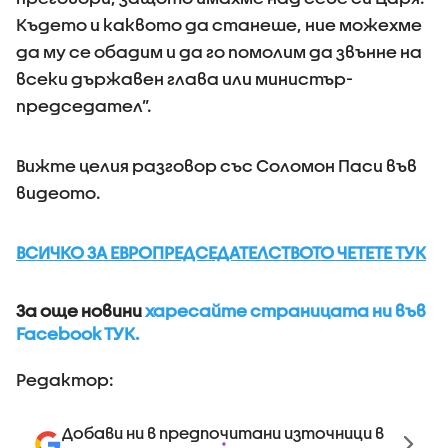
Където и каквото да станеше, ние можехме
да му се обадим и да го помолим да звънне на
всеки държавен глава или министър-
председател”.
Вижте целия разговор със Соломон Паси във
видеото.
ВСИЧКО ЗА ЕВРОПРЕДСЕДАТЕЛСТВОТО ЧЕТЕТЕ ТУК
За още новини
харесайте страницата ни във
Facebook ТУК.
Редактор:
Добави ни в предпочитани източници в