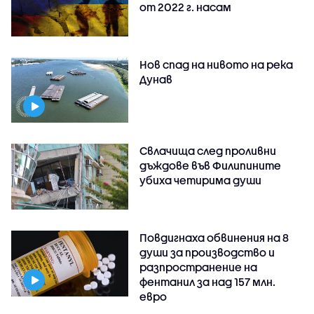
от 2022 г. насам
Нов спад на нивото на река
Дунав
Свлачища след проливни
дъждове във Филипините
убиха четирима души
Повдигнаха обвинения на 8
души за производство и
разпространение на
фентанил за над 157 млн.
евро