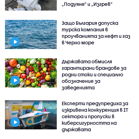
„Подуяне” и „Изгрев”
Защо България допуска
турска компания в
проучванията за нефт и газ
в Черно море
Държавата обмисля
гарантирани брандове за
родни стоки и специално
обозначение за
заведенията
Експерти предупредиха за
изкривена конкуренция в IT
сектора и пропуски в
киберсигурността на
държавата