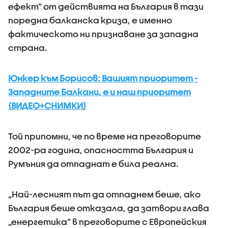
ефект” от действията на България в тази
поредна балканска криза, е именно
фактическото ни признаване за западна
страна.
Юнкер към Борисов: Вашият приоритет -
Западните Балкани, е и наш приоритет
(ВИДЕО+СНИМКИ)
Той припомни, че по време на преговорите
2002-ра година, опасността България и
Румъния да отпаднат е била реална.
„Най-лесният път да отпаднем беше, ако
България беше отказала, да затвори глава
„енергетика” в преговорите с Европейския