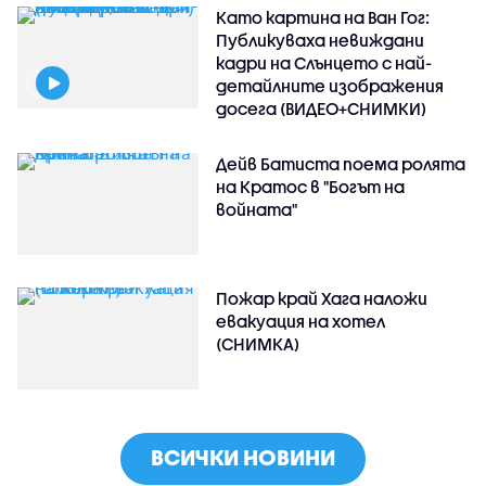
Като картина на Ван Гог:
Публикуваха невиждани
кадри на Слънцето с най-
детайлните изображения
досега (ВИДЕО+СНИМКИ)
Дейв Батиста поема ролята
на Кратос в "Богът на
войната"
Пожар край Хага наложи
евакуация на хотел
(СНИМКА)
ВСИЧКИ НОВИНИ