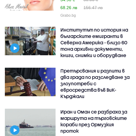
68.26 лв
156.47 лв
Grabo.bg
Институтът по история на
българските емигранти в
Северна Америка - близо 60
тона архивни документи,
книги, снимки и оборудване
Претърсвания и разпити в
два града по разследване за
злоупотреби с
евросредства във ВиК-
Кърджали
Иран и Оман се разбраха за
маршрута на търговските
кораби през Ормузкия
проток