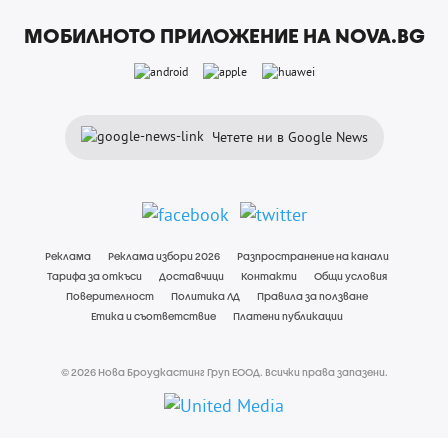
МОБИЛНОТО ПРИЛОЖЕНИЕ НА NOVA.BG
Четете ни в Google News
Реклама
Реклама избори 2026
Разпространение на канали
Тарифа за откъси
Доставчици
Контакти
Общи условия
Поверителност
Политика ЛД
Правила за ползване
Етика и съответствие
Платени публикации
© 2026 Нова Броудкастинг Груп ЕООД. Всички права запазени.