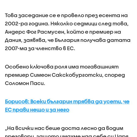
Това заседание се е провело през есента на
2002-ра година. Няколко седмици след това,
Андерс Фог Расмусен, който е премиер на
Дания, заявява, че България получава датата
2007-ма за членство в ЕС.
Особено ключова роля има тогавашният
премиер Симеон Сакскобурготски, според
Соломон Паси.
Борисов: Всеки българин трябва да усети, че
ЕС прави нещо и за него
„На всички нас беше доста лесно да водим
преговори, защото имахме над себе си Царя.