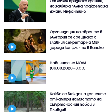
От ФИФА признаха грешки,
но заявиха пълна подкрепа за
Джани Инфантино
Организации на евреите в
България се срещнаха с
главния секретар на МВР
заради конфликта в Банско
Новините на NOVA
(06.08.2026 - 8.00)
Какво се вижда на записите
от камери на мястото на
смъртоносния побой в
Пловдив