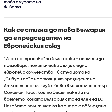
това е чудото на
живота
Как се стигна до това България
да е председател на
Европейския съюз
"Игра на тронове" по български – спомени за
преговори, политически сълзи и едно
европейско членство – в студиото на
„Събуди се” е настоящият президент на
Атлантическия клуб и бивш външен министър
Соломон Паси, който беше такъв и по
времето, когато България стана член на ЕС.
Неговата политическа кариера е обвързана