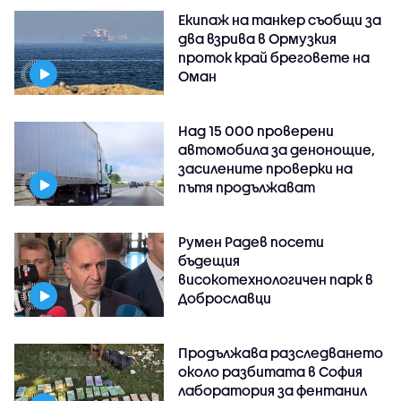
Екипаж на танкер съобщи за
два взрива в Ормузкия
проток край бреговете на
Оман
Над 15 000 проверени
автомобила за денонощие,
засилените проверки на
пътя продължават
Румен Радев посети
бъдещия
високотехнологичен парк в
Доброславци
Продължава разследването
около разбитата в София
лаборатория за фентанил