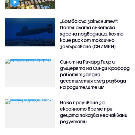
„Бомба със закъснител“:
Потъналата съветска
ядрена подводница, която
крие риск от токсично
замърсяване (СНИМКИ)
Синът на Ричард Гиър и
дъщерята на Синди Крофорд
работят заедно
десетилетия след развода
на родителите им
Ново проучване за
екранното време при
децата показва неочаквани
резултати