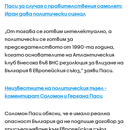
Паси за случая с правителствения самолет:
Иран дава политически сигнал
„От тогава се готвим интелектуално, а
политически се готвим за
председателството от 1990-та година,
когато основателите на Атлантическия
клуб внесоха във ВНС резолюция за влизане на
България в Европейския съюз,” заяви Паси.
Неизвестните на политическия пъзел -
коментират Соломон и Гергана Паси
Соломон Паси обясни, че е имало реална
опасност България да не подпише договор за
присъединяване към Европейския съюз.