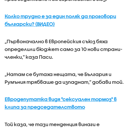
Колко трудно е за един поляк да проговори
български? (ВИДЕО)
„Първоначално в Европейския съюз бяха
определили бюджет само за 10 нови страни-
членки,” каза Паси.
„Натам се бутаха нещата, че България и
Румъния трябваше да изпаднат,” добави той.
Евродепутатка видя "сексуален тормоз" в
клипа за председателството
Той каза, че тази тенденция винаги е