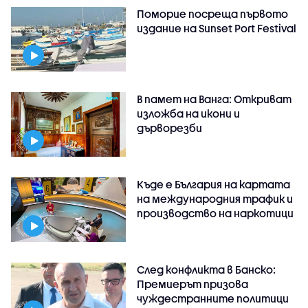
Поморие посреща първото
издание на Sunset Port Festival
В памет на Ванга: Откриват
изложба на икони и
дърворезби
Къде е България на картата
на международния трафик и
производство на наркотици
След конфликта в Банско:
Премиерът призова
чуждестранните политици