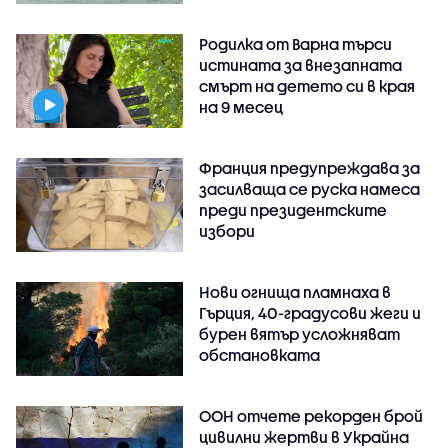
Родилка от Варна търси
истината за внезапната
смърт на детето си в края
на 9 месец
Франция предупреждава за
засилваща се руска намеса
преди президентските
избори
Нови огнища пламнаха в
Гърция, 40-градусови жеги и
бурен вятър усложняват
обстановката
ООН отчете рекорден брой
цивилни жертви в Украйна