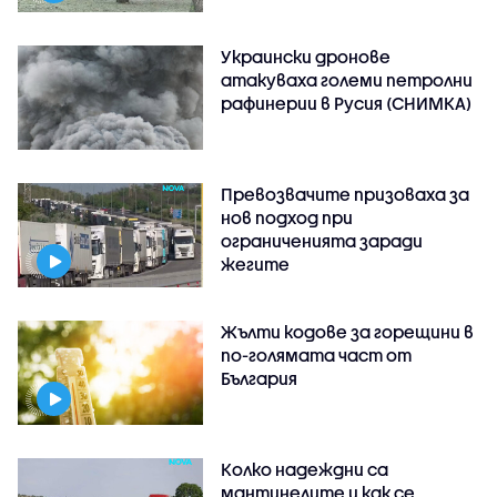
Украински дронове
атакуваха големи петролни
рафинерии в Русия (СНИМКА)
Превозвачите призоваха за
нов подход при
ограниченията заради
жегите
Жълти кодове за горещини в
по-голямата част от
България
Колко надеждни са
мантинелите и как се