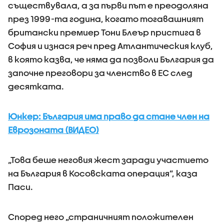
съществувала, а за първи път е преодоляна
през 1999-та година, когато тогавашният
британски премиер Тони Блеър пристига в
София и изнася реч пред Атлантическия клуб,
в която казва, че няма да позволи България да
започне преговори за членство в ЕС след
десятката.
Юнкер: България има право да стане член на
Еврозоната (ВИДЕО)
„Това беше неговия жест заради участието
на България в Косовската операция”, каза
Паси.
Според него „страничният положителен