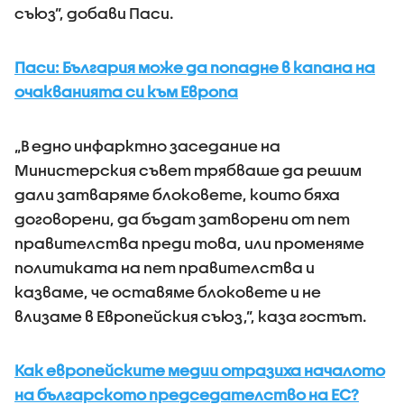
съюз”, добави Паси.
Паси: България може да попадне в капана на
очакванията си към Европа
„В едно инфарктно заседание на
Министерския съвет трябваше да решим
дали затваряме блоковете, които бяха
договорени, да бъдат затворени от пет
правителства преди това, или променяме
политиката на пет правителства и
казваме, че оставяме блоковете и не
влизаме в Европейския съюз,”, каза гостът.
Как европейските медии отразиха началото
на българското председателство на ЕС?