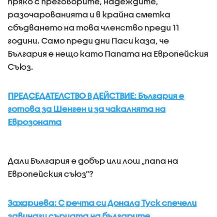
пряко с преговорите, надеждите,
разочарованията и в крайна сметка
сбъдването на това членство преди 11
години. Само преди дни Паси каза, че
България е нещо като Папата на Европейския
Съюз.
ПРЕДСЕДАТЕЛСТВО В ДЕЙСТВИЕ: България е
готова за Шенген и за чакалнята на
Еврозоната
Дали България е добър или лош „папа на
Европейския съюз”?
Захариева: С речта си Доналд Туск спечели
завинаги сърцата на българите