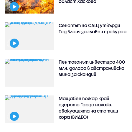
област Хасково
Сенатът на САЩ утвърди
Тод Бланч за главен прокурор
Пентагонът инвестира 400
млн. долара в австралийска
мина за скандий
Мащабен пожар край
езерото Гарда наложи
евакуацията на стотици
хора (ВИДЕО)