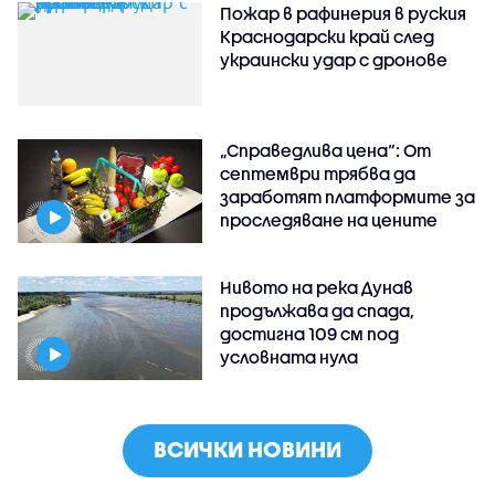
Пожар в рафинерия в руския
Краснодарски край след
украински удар с дронове
„Справедлива цена“: От
септември трябва да
заработят платформите за
проследяване на цените
Нивото на река Дунав
продължава да спада,
достигна 109 см под
условната нула
ВСИЧКИ НОВИНИ