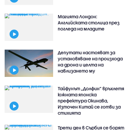
Магията Лондон:
Английската столица през
погледа на младите
Депутати настояват за
установяване на произхода
на дрона и целта на
навлизането му
Тайфунът „Долфин” връхлетя
южната японска
префектура Окинава,
Източен Китай се готви за
стихията
Трети ден в Сърбия се борят