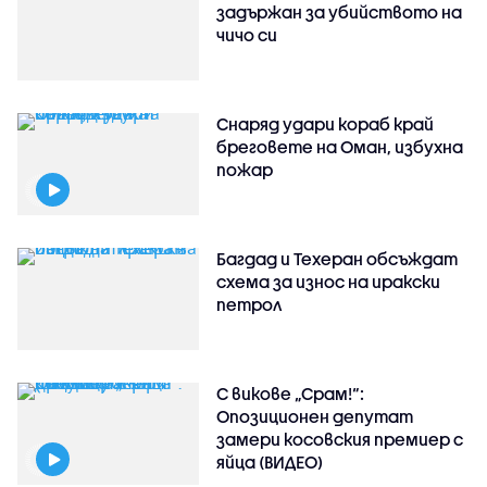
задържан за убийството на
чичо си
Снаряд удари кораб край
бреговете на Оман, избухна
пожар
Багдад и Техеран обсъждат
схема за износ на иракски
петрол
С викове „Срам!“:
Опозиционен депутат
замери косовския премиер с
яйца (ВИДЕО)