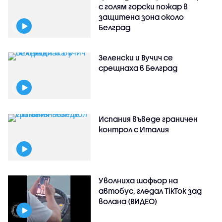
с голям горски пожар в
защитена зона около
Белград
Зеленски и Вучич се
срещнаха в Белград
Испания въведе граничен
контрол с Италия
Уволниха шофьор на
автобус, гледал TikTok зад
волана (ВИДЕО)