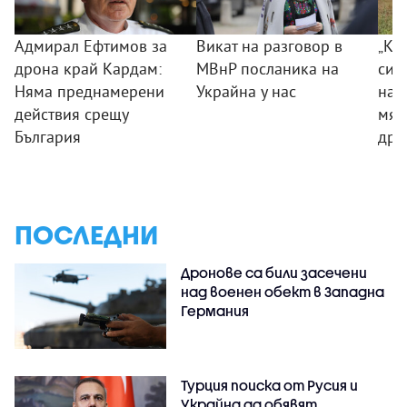
Адмирал Ефтимов за
Викат на разговор в
„Ког
дрона край Кардам:
МВнР посланика на
сил
Няма преднамерени
Украйна у нас
на 
действия срещу
мяс
България
дро
ПОСЛЕДНИ
Дронове са били засечени
над военен обект в Западна
Германия
Турция поиска от Русия и
Украйна да обявят