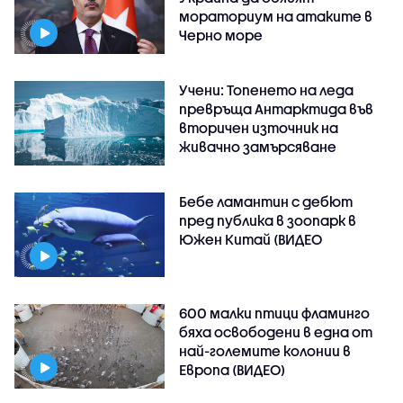
мораториум на атаките в
Черно море
Учени: Топенето на леда
превръща Антарктида във
вторичен източник на
живачно замърсяване
Бебе ламантин с дебют
пред публика в зоопарк в
Южен Китай (ВИДЕО
600 малки птици фламинго
бяха освободени в една от
най-големите колонии в
Европа (ВИДЕО)