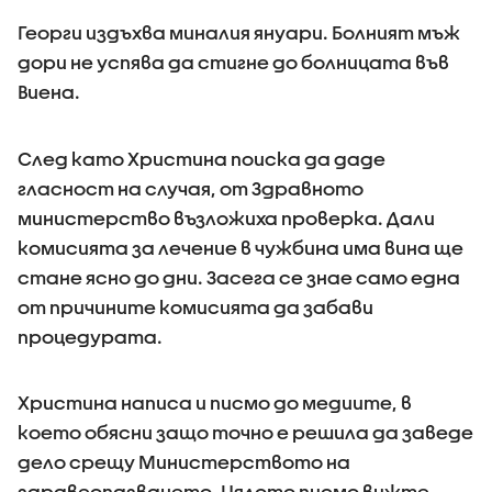
Георги издъхва миналия януари. Болният мъж
дори не успява да стигне до болницата във
Виена.
След като Христина поиска да даде
гласност на случая, от Здравното
министерство възложиха проверка. Дали
комисията за лечение в чужбина има вина ще
стане ясно до дни. Засега се знае само една
от причините комисията да забави
процедурата.
Христина написа и писмо до медиите, в
което обясни защо точно е решила да заведе
дело срещу Министерството на
здравеопазването. Цялото писмо вижте