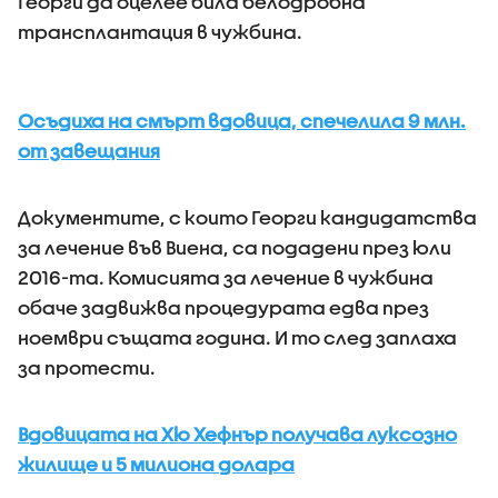
Георги да оцелее била белодробна
трансплантация в чужбина.
Осъдиха на смърт вдовица, спечелила 9 млн.
от завещания
Документите, с които Георги кандидатства
за лечение във Виена, са подадени през юли
2016-та. Комисията за лечение в чужбина
обаче задвижва процедурата едва през
ноември същата година. И то след заплаха
за протести.
Вдовицата на Хю Хефнър получава луксозно
жилище и 5 милиона долара