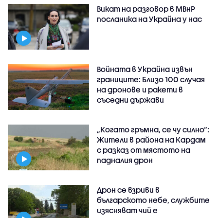
Викат на разговор в МВнР
посланика на Украйна у нас
Войната в Украйна извън
границите: Близо 100 случая
на дронове и ракети в
съседни държави
„Когато гръмна, се чу силно“:
Жители в района на Кардам
с разказ от мястото на
падналия дрон
Дрон се взриви в
българското небе, службите
изясняват чий е