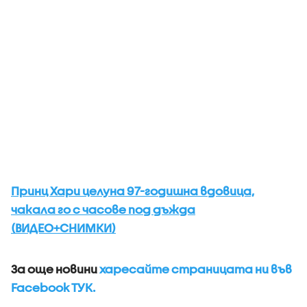
Принц Хари целуна 97-годишна вдовица,
чакала го с часове под дъжда
(ВИДЕО+СНИМКИ)
За още новини
харесайте страницата ни във
Facebook ТУК.