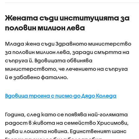
държавния инвитро
Държавн
център
психиатр
болница 
Жената съди институцията за
половин милион лева
Млада жена съди Здравното министерство
за половин милион лева, заради смъртта на
съпруга й. Вдовицата обвинява
министерството, че лечението на съпруга
й е забавено фатално.
Вдовица трогна с писмо до Дядо Коледа
Година, след като се появява най-голямата
радост в живота на семейство Хрисимови,
идва и лошата новина. Единственият шанс