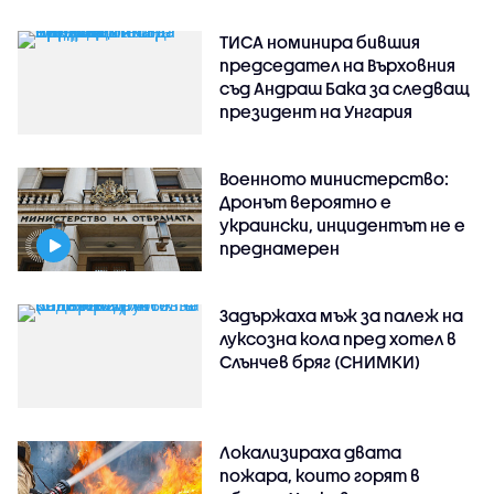
ТИСА номинира бившия
председател на Върховния
съд Андраш Бака за следващ
президент на Унгария
Военното министерство:
Дронът вероятно е
украински, инцидентът не е
преднамерен
Задържаха мъж за палеж на
луксозна кола пред хотел в
Слънчев бряг (СНИМКИ)
Локализираха двата
пожара, които горят в