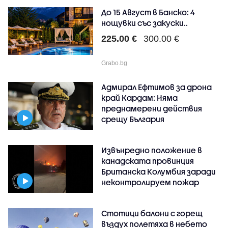
До 15 Август в Банско: 4
нощувки със закуски..
225.00 €
300.00 €
Grabo.bg
Адмирал Ефтимов за дрона
край Кардам: Няма
преднамерени действия
срещу България
Извънредно положение в
канадската провинция
Британска Колумбия заради
неконтролируем пожар
Стотици балони с горещ
въздух полетяха в небето