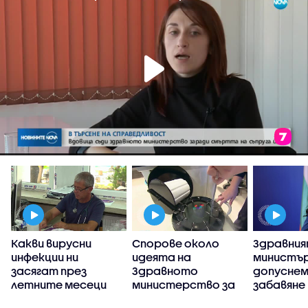
Какви вирусни
Спорове около
Здравни
инфекции ни
идеята на
министър
я
засягат през
Здравното
допуснем
летните месеци
министерство за
забавяне
промяна на
пребазир