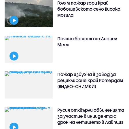
Голям пожар гори край
бобошевското село Висока
могила
Почина бащата на Лионел
Меси
Пожар избухна в завод за
рециклиране край Ротердам
(ВИДЕО+СНИМКИ)
Русия отхвърли обвиненията
за участие в инцидента с
дрон на летището в Лайпциг