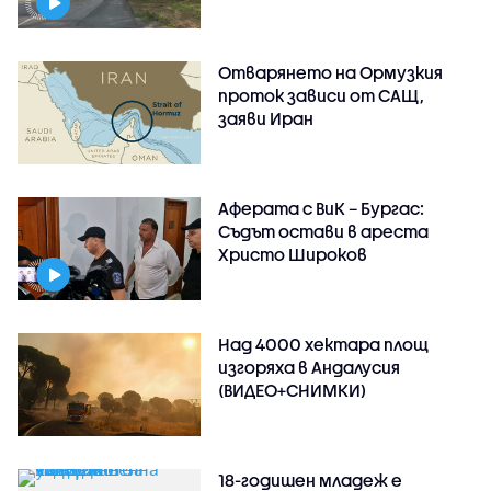
Отварянето на Ормузкия
проток зависи от САЩ,
заяви Иран
Аферата с ВиК – Бургас:
Съдът остави в ареста
Христо Широков
Над 4000 хектара площ
изгоряха в Андалусия
(ВИДЕО+СНИМКИ)
18-годишен младеж е