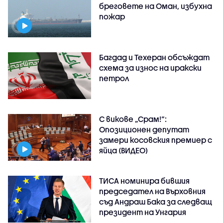
бреговете на Оман, избухна
пожар
Багдад и Техеран обсъждат
схема за износ на иракски
петрол
С викове „Срам!“:
Опозиционен депутат
замери косовския премиер с
яйца (ВИДЕО)
ТИСА номинира бившия
председател на Върховния
съд Андраш Бака за следващ
президент на Унгария