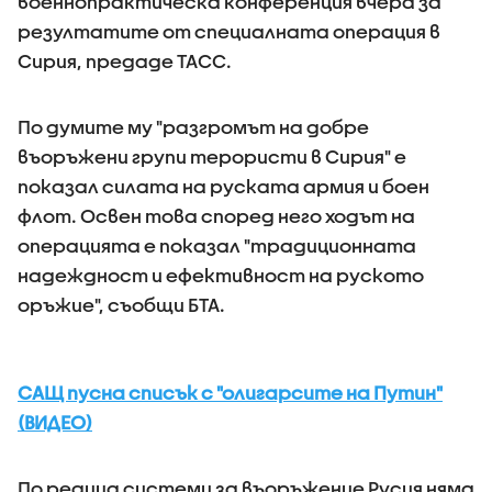
военнопрактическа конференция вчера за
резултатите от специалната операция в
Сирия, предаде ТАСС.
По думите му "разгромът на добре
въоръжени групи терористи в Сирия" е
показал силата на руската армия и боен
флот. Освен това според него ходът на
операцията е показал "традиционната
надеждност и ефективност на руското
оръжие", съобщи БТА.
САЩ пусна списък с "олигарсите на Путин"
(ВИДЕО)
По редица системи за въоръжение Русия няма