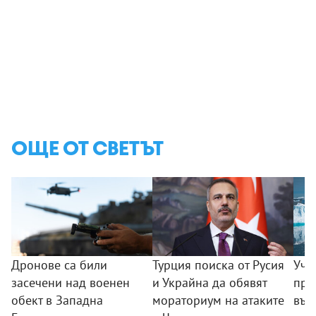
ОЩЕ ОТ СВЕТЪТ
Дронове са били
Турция поиска от Русия
Уче
засечени над военен
и Украйна да обявят
пре
обект в Западна
мораториум на атаките
във