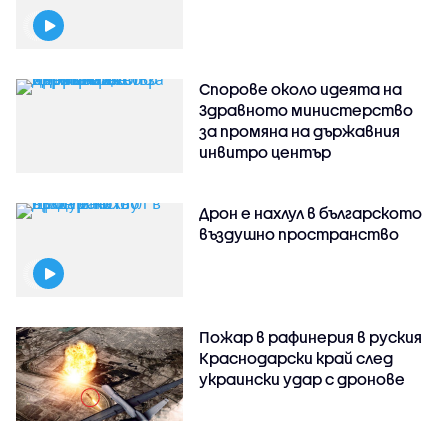
Спорове около идеята на
Здравното министерство
за промяна на държавния
инвитро център
Дрон е нахлул в българското
въздушно пространство
Пожар в рафинерия в руския
Краснодарски край след
украински удар с дронове