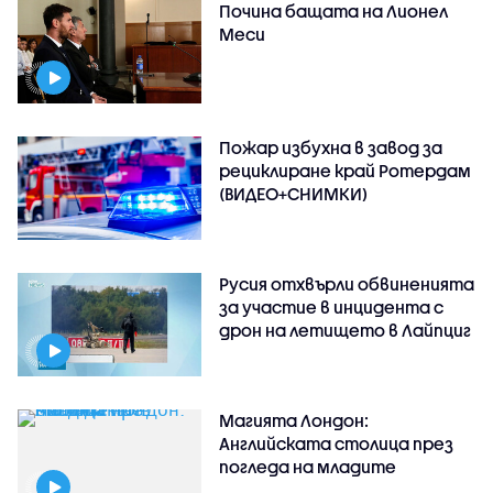
Почина бащата на Лионел
Меси
Пожар избухна в завод за
рециклиране край Ротердам
(ВИДЕО+СНИМКИ)
Русия отхвърли обвиненията
за участие в инцидента с
дрон на летището в Лайпциг
Магията Лондон:
Английската столица през
погледа на младите