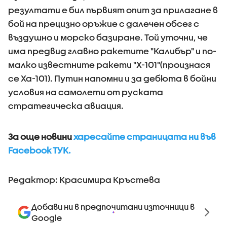
резултати е бил първият опит за прилагане в
бой на прецизно оръжие с далечен обсег с
въздушно и морско базиране. Той уточни, че
има предвид главно ракетите "Калибър" и по-
малко известните ракети "Х-101"(произнася
се Ха-101). Путин напомни и за дебюта в бойни
условия на самолети от руската
стратегическа авиация.
За още новини
харесайте страницата ни във
Facebook ТУК.
Редактор: Красимира Кръстева
Добави ни в предпочитани източници в
Google