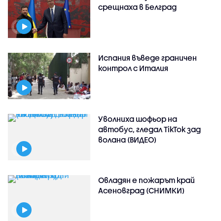
срещнаха в Белград
Испания въведе граничен
контрол с Италия
Уволниха шофьор на
автобус, гледал TikTok зад
волана (ВИДЕО)
Овладян е пожарът край
Асеновград (СНИМКИ)