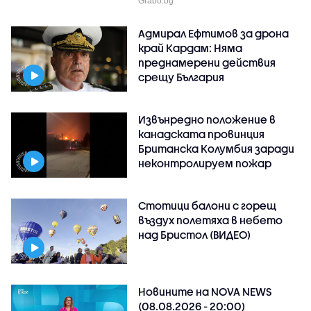
Grabo.bg
Адмирал Ефтимов за дрона
край Кардам: Няма
преднамерени действия
срещу България
Извънредно положение в
канадската провинция
Британска Колумбия заради
неконтролируем пожар
Стотици балони с горещ
въздух полетяха в небето
над Бристол (ВИДЕО)
Новините на NOVA NEWS
(08.08.2026 - 20:00)