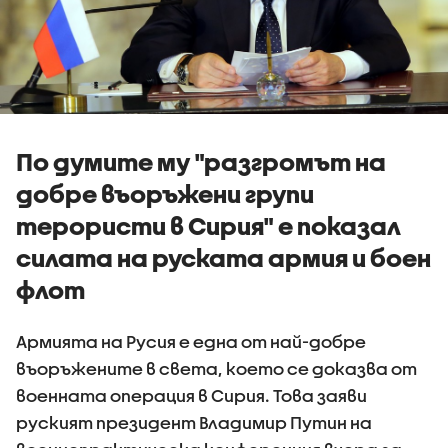
По думите му "разгромът на
добре въоръжени групи
терористи в Сирия" е показал
силата на руската армия и боен
флот
Армията на Русия е една от най-добре
въоръжените в света, което се доказва от
военната операция в Сирия. Това заяви
руският президент Владимир Путин на