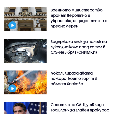
Военното министерство:
Дронът вероятно е
украински, инцидентът не е
преднамерен
Задържаха мъж за палеж на
луксозна кола пред хотел в
Слънчев бряг (СНИМКИ)
Локализираха двата
пожара, които горят в
област Хасково
Сенатът на САЩ утвърди
Тод Бланч за главен прокурор