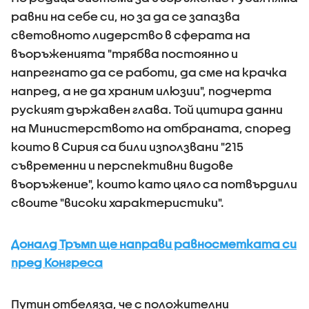
равни на себе си, но за да се запазва
световното лидерство в сферата на
въоръженията "трябва постоянно и
напрегнато да се работи, да сме на крачка
напред, а не да храним илюзии", подчерта
руският държавен глава. Той цитира данни
на Министерството на отбраната, според
които в Сирия са били използвани "215
съвременни и перспективни видове
въоръжение", които като цяло са потвърдили
своите "високи характеристики".
Доналд Тръмп ще направи равносметката си
пред Конгреса
Путин отбеляза, че с положителни