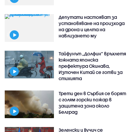
Депутати настояват за
установяване на произхода
на дрона и целта на
навлизането му
Тайфунът „Долфин” връхлетя
южната японска
префектура Окинава,
Източен Китай се готви за
стихията
Трети ден в Сърбия се борят
с голям горски пожар в
защитена зона около
Белград
Зеленски и Вучич се