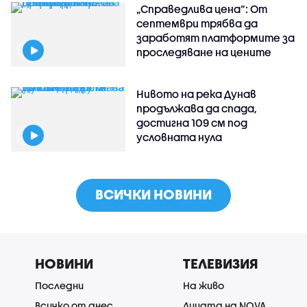
„Справедлива цена“: От
септември трябва да
заработят платформите за
проследяване на цените
Нивото на река Дунав
продължава да спада,
достигна 109 см под
условната нула
ВСИЧКИ НОВИНИ
НОВИНИ
ТЕЛЕВИЗИЯ
Последни
На живо
Всичко от днес
Лицата на NOVA