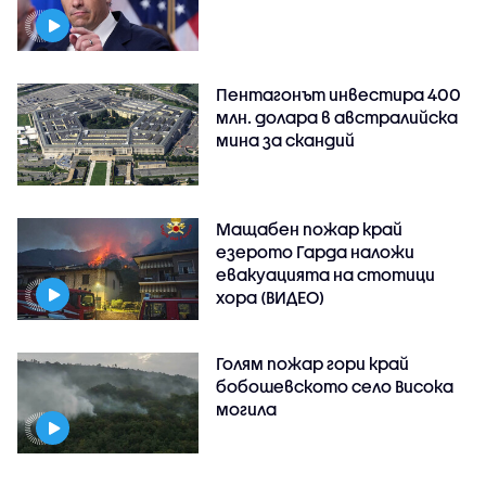
Пентагонът инвестира 400
млн. долара в австралийска
мина за скандий
Мащабен пожар край
езерото Гарда наложи
евакуацията на стотици
хора (ВИДЕО)
Голям пожар гори край
бобошевското село Висока
могила