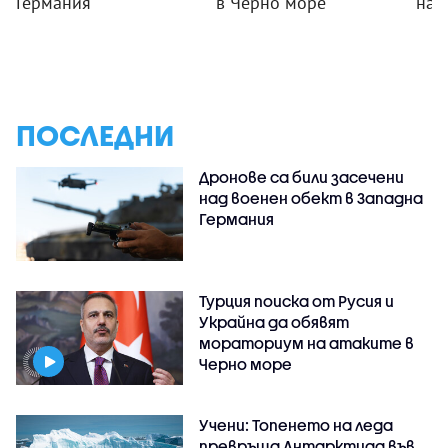
Германия
в Черно море
на 
ПОСЛЕДНИ
Дронове са били засечени
над военен обект в Западна
Германия
Турция поиска от Русия и
Украйна да обявят
мораториум на атаките в
Черно море
Учени: Топенето на леда
превръща Антарктида във