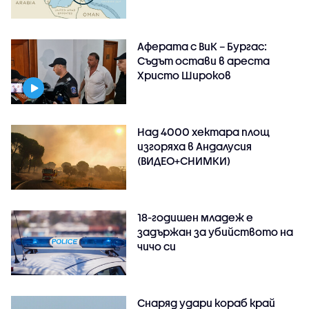
Аферата с ВиК – Бургас:
Съдът остави в ареста
Христо Широков
Над 4000 хектара площ
изгоряха в Андалусия
(ВИДЕО+СНИМКИ)
18-годишен младеж е
задържан за убийството на
чичо си
Снаряд удари кораб край