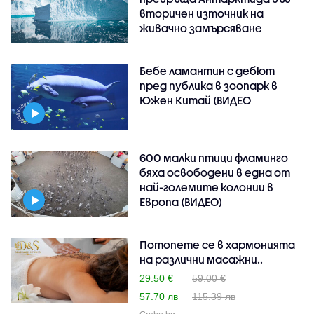
вторичен източник на
живачно замърсяване
Бебе ламантин с дебют
пред публика в зоопарк в
Южен Китай (ВИДЕО
600 малки птици фламинго
бяха освободени в една от
най-големите колонии в
Европа (ВИДЕО)
Потопете се в хармонията
на различни масажни..
29.50 €
59.00 €
57.70 лв
115.39 лв