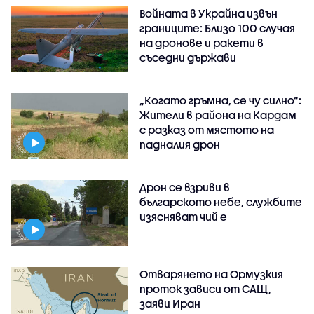
Войната в Украйна извън
границите: Близо 100 случая
на дронове и ракети в
съседни държави
„Когато гръмна, се чу силно“:
Жители в района на Кардам
с разказ от мястото на
падналия дрон
Дрон се взриви в
българското небе, службите
изясняват чий е
Отварянето на Ормузкия
проток зависи от САЩ,
заяви Иран