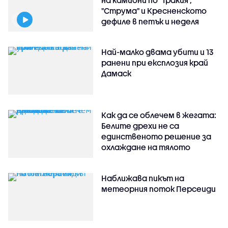
"Струма" и Кресненското
дефиле в петък и неделя
Най-малко двама убити и 13
ранени при експлозия край
Дамаск
Как да се облечем в жегата:
Белите дрехи не са
единственото решение за
охлаждане на тялото
Наближава пикът на
метеорния поток Персеиди