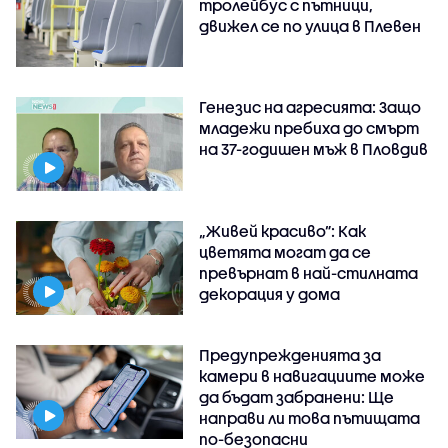
тролейбус с пътници,
движел се по улица в Плевен
Генезис на агресията: Защо
младежи пребиха до смърт
на 37-годишен мъж в Пловдив
„Живей красиво”: Как
цветята могат да се
превърнат в най-стилната
декорация у дома
Предупрежденията за
камери в навигациите може
да бъдат забранени: Ще
направи ли това пътищата
по-безопасни