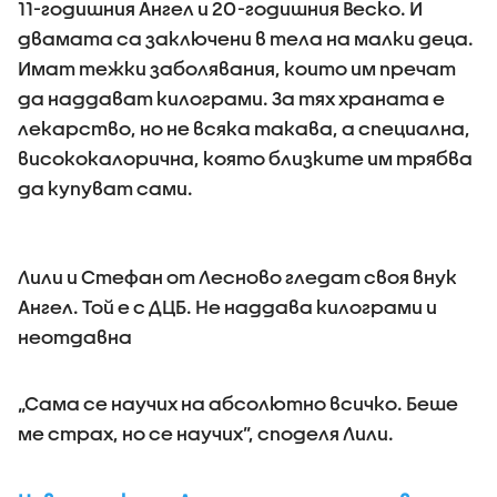
11-годишния Ангел и 20-годишния Веско. И
двамата са заключени в тела на малки деца.
Имат тежки заболявания, които им пречат
да наддават килограми. За тях храната е
лекарство, но не всяка такава, а специална,
висококалорична, която близките им трябва
да купуват сами.
Лили и Стефан от Лесново гледат своя внук
Ангел. Той е с ДЦБ. Не наддава килограми и
неотдавна
„Сама се научих на абсолютно всичко. Беше
ме страх, но се научих”, споделя Лили.