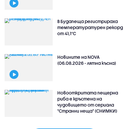
В Будапеща регистрираха
температуратурен рекорд
от 41,1°C
Новините на NOVA
(06.08.2026 - лятна късна)
Новооткритата пещерна
риба е кръстена на
чудовището от сериала
"Странни неща" (СНИМКИ)