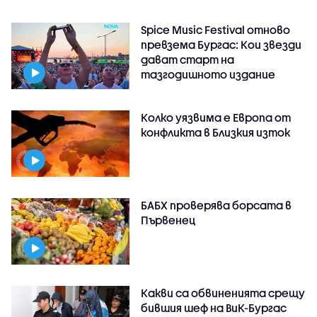
Spice Music Festival отново
превзема Бургас: Кои звезди
дават старт на
тазгодишното издание
Колко уязвима е Европа от
конфликта в Близкия изток
БАБХ проверява борсата в
Първенец
Какви са обвиненията срещу
бившия шеф на ВиК-Бургас