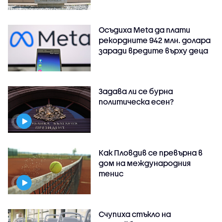
Осъдиха Meta да плати
рекордните 942 млн. долара
заради вредите върху деца
Задава ли се бурна
политическа есен?
Как Пловдив се превърна в
дом на международния
тенис
Счупиха стъкло на