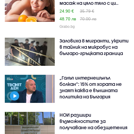
масаж на цяло тяло с ци..
24.90 €
35.79 €
48.70 лв
70.00 лв
Grabo.bg
Заловиха 8 мигранти, укрити
в тайник на микробус на
българо-гръцката граница
„Галъп интернешънъл
болкан“: 15% от хората не
знаят каква е външната
политика на България
НОИ разшири
възможностите за
получаване на обезщетения