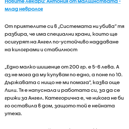
Новите лекари: Антония от малцинствата -
млад невролог
От приятелите си в „Системата ни убива” тя
разбира, че има специални храни, които ще
осигурят на Ангел по-устойчиво наддаване
на килограми и стабилност
„Едно малко шишенце от 200 гр. е 5-6 лева. А
аз не мога да му купувам по едно, а поне по 10.
Държавата с нищо не ми помага”, казва още
Лили. Тя е напуснала и работата си, за да се
грижи за Ангел. Категорична е, че никога не би
го оставила в дом, защото той е нейната
утеха.