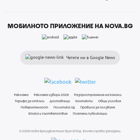
МОБИЛНОТО ПРИЛОЖЕНИЕ НА NOVA.BG
Четете ни в Google News
Реклама
Реклама избори 2026
Разпространение на канали
Тарифа за откъси
Доставчици
Контакти
Общи условия
Поверителност
Политика ЛД
Правила за ползване
Етика и съответствие
Платени публикации
© 2026 Нова Броудкастинг Груп ЕООД. Всички права запазени.