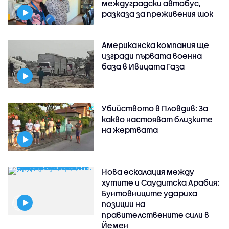
междуградски автобус,
разказа за преживения шок
Американска компания ще
изгради първата военна
база в Ивицата Газа
Убийството в Пловдив: За
какво настояват близките
на жертвата
Нова ескалация между
хутите и Саудитска Арабия:
Бунтовниците удариха
позиции на
правителствените сили в
Йемен