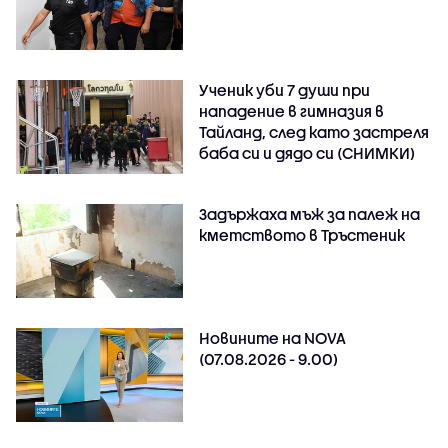
Ученик уби 7 души при
нападение в гимназия в
Тайланд, след като застреля
баба си и дядо си (СНИМКИ)
Задържаха мъж за палеж на
кметството в Тръстеник
Новините на NOVA
(07.08.2026 - 9.00)