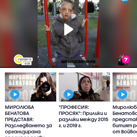
МИРОЛЮБА
"ПРОФЕСИЯ:
Миролюб
БЕНАТОВА
ПРОСЯК": Прилики и
Бенатов
ПРЕДСТАВЯ:
разлики между 2015
представ
Разследването за
г. и 2019 г.
битият 
организирана
от Войво