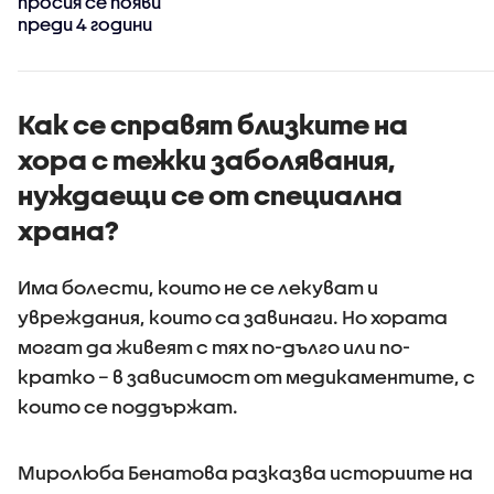
просия се появи
преди 4 години
Как се справят близките на
хора с тежки заболявания,
нуждаещи се от специална
храна?
Има болести, които не се лекуват и
увреждания, които са завинаги. Но хората
могат да живеят с тях по-дълго или по-
кратко – в зависимост от медикаментите, с
които се поддържат.
Миролюба Бенатова разказва историите на