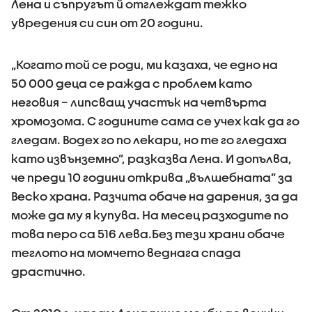
Лена и съпругът й отглеждат тежко
увредения си син от 20 години.
„Когато той се роди, ми казаха, че едно на
50 000 деца се ражда с проблем като
неговия – липсващ участък на четвърта
хромозома. С годините сама се учех как да го
гледам. Водех го по лекари, но те го гледаха
като извънземно”, разказва Лена. И допълва,
че преди 10 години открива „вълшебната” за
Веско храна. Разчита обаче на дарения, за да
може да му я купува. На месец разходите по
това перо са 516 лева.Без тези храни обаче
теглото на момчето веднага спада
драстично.