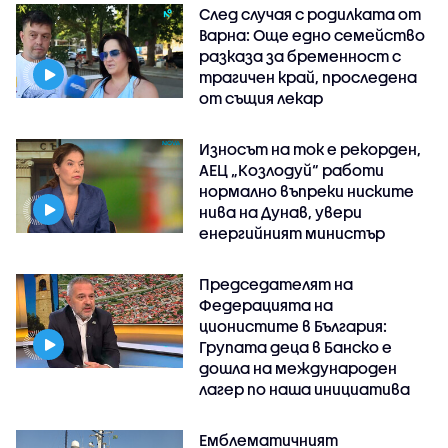
След случая с родилката от
Варна: Още едно семейство
разказа за бременност с
трагичен край, проследена
от същия лекар
Износът на ток е рекорден,
АЕЦ „Козлодуй“ работи
нормално въпреки ниските
нива на Дунав, увери
енергийният министър
Председателят на
Федерацията на
ционистите в България:
Групата деца в Банско е
дошла на международен
лагер по наша инициатива
Емблематичният