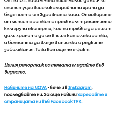
От 2010 г. насам Лена пише молби до всички
институции висококалорийната храна да
бъде поета от Здравната каса. Отговорите
от министерството прехвърлят решението
към група експерти, които трябва да решат
дали храната да се впише като лекарства,
а болестта да влезе в списъка с редките
заболявания. Това все още не е факт.
Целия репортаж по темата гледайте във
видеото.
Новините на NOVA
- вече и в
Instagram
,
последвайте ни.
За още новини
харесайте и
страницата ни във Facebook ТУК.