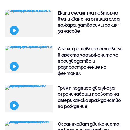
Екипи следят за повторно
възникване на огнища след
пожара, затворил „Тракия“
за часове
Съдът решава да остави ли
в ареста задържаните за
производство и
разпространение на
фентанил
Тръмп подписа два указа,
ограничаващи правото на
американско гражданство
по рождение
Ограничават движението
на камиони по "Тракия",