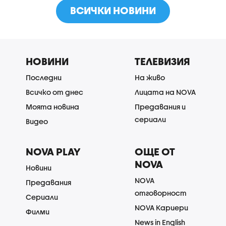
ВСИЧКИ НОВИНИ
НОВИНИ
ТЕЛЕВИЗИЯ
Последни
На живо
Всичко от днес
Лицата на NOVA
Моята новина
Предавания и
сериали
Видео
NOVA PLAY
ОЩЕ ОТ
NOVA
Новини
NOVA
Предавания
отговорност
Сериали
NOVA Кариери
Филми
News in English