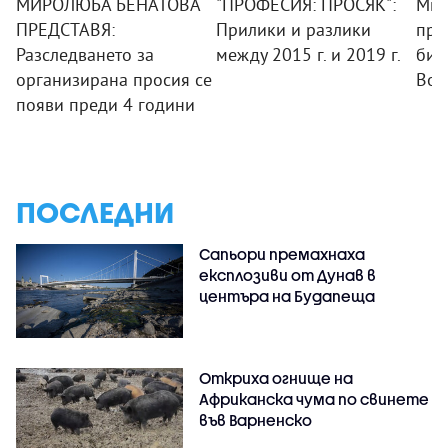
МИРОЛЮБА БЕНАТОВА
"ПРОФЕСИЯ: ПРОСЯК":
Мир
ПРЕДСТАВЯ:
Прилики и разлики
пре
Разследването за
между 2015 г. и 2019 г.
бит
организирана просия се
Вой
появи преди 4 години
ПОСЛЕДНИ
Сапьори премахнаха
експлозиви от Дунав в
центъра на Будапеща
Откриха огнище на
Африканска чума по свинете
във Варненско