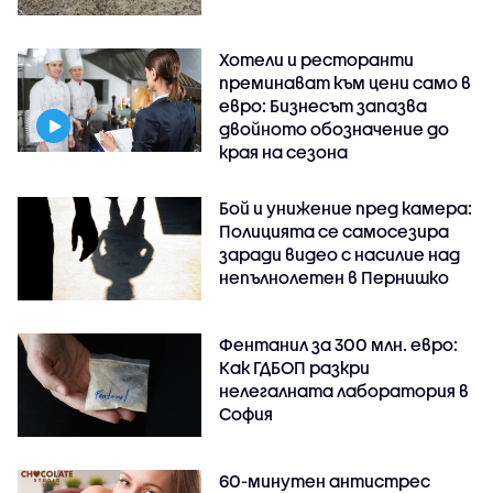
Хотели и ресторанти
преминават към цени само в
евро: Бизнесът запазва
двойното обозначение до
края на сезона
Бой и унижение пред камера:
Полицията се самосезира
заради видео с насилие над
непълнолетен в Пернишко
Фентанил за 300 млн. евро:
Как ГДБОП разкри
нелегалната лаборатория в
София
60-минутен антистрес