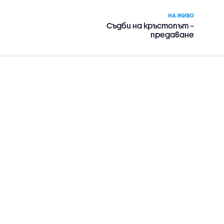
НА ЖИВО
Съдби на кръстопът –
предаване