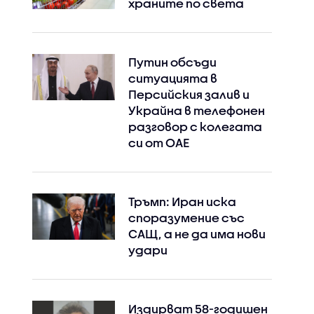
храните по света
Путин обсъди
ситуацията в
Персийския залив и
Украйна в телефонен
разговор с колегата
си от ОАЕ
Тръмп: Иран иска
споразумение със
САЩ, а не да има нови
удари
Издирват 58-годишен