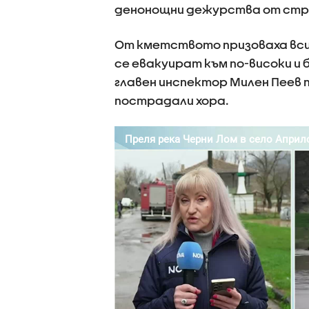
денонощни дежурства от стра
От кметството призоваха вси
се евакуират към по-високи и
главен инспектор Милен Пеев 
пострадали хора.