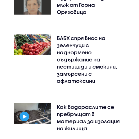
мъж от Горна
Оряховица
БАБХ спря внос на
зеленчуци с
наднормено
съдържание на
пестициди и смокини,
замърсени с
афлатоксини
Как водораслите се
превръщат в
материал за изолация
на жилища