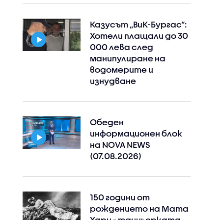
Казусът „ВиК-Бургас“:
Хотели плащали до 30
000 лева след
манипулиране на
водомерите и
изнудване
Обеден
информационен блок
на NOVA NEWS
(07.08.2026)
150 години от
рождението на Мата
Хари - танцьорката,