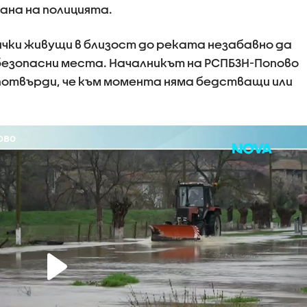
на на полицията.
чки живущи в близост до реката незабавно да
 безопасни места. Началникът на РСПБЗН-Попово
потвърди, че към момента няма бедстващи или