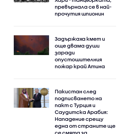
превърнала се в най-
прочутия шпионин
Задържаха кмет и
още двама души
заради
опустошителния
пожар край Атина
Пакистан след
подписването на
пакт с Турция и
Саудитска Арабия:
Нападение срещу
една от страните ще
се смята за