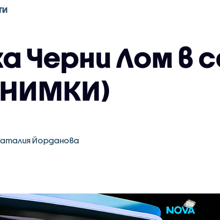
ТИ
а Черни Лом в 
СНИМКИ)
аталия Йорданова