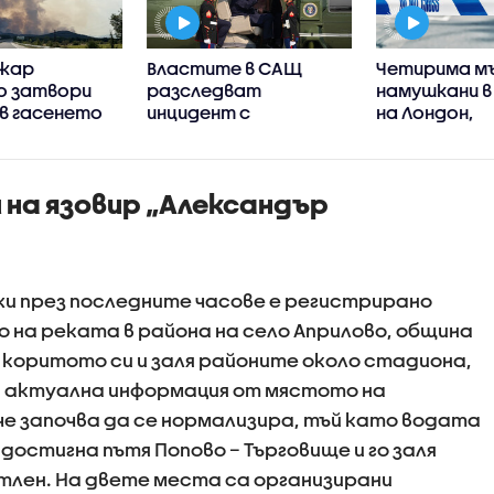
ожар
Властите в САЩ
Четирима м
о затвори
разследват
намушкани в
, в гасенето
инцидент с
на Лондон,
иха два
хеликоптера на
задържана 
тера
Тръмп и пътнически
(ВИДЕО)
СНИМКИ)
самолет
и на язовир „Александър
и през последните часове е регистрирано
 на реката в района на село Априлово, община
 коритото си и заля районите около стадиона,
 актуална информация от мястото на
е започва да се нормализира, тъй като водата
 достигна пътя Попово – Търговище и го заля
етлен. На двете места са организирани