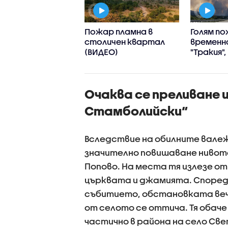
р горя в
Пожар пламна в
Голям п
енски квартал,
столичен квартал
временн
лиха се сухи
(ВИДЕО)
"Тракия"
ви
се включ
хеликоп
(ВИДЕО+
Очаква се преливане 
Стамболийски“
Вследствие на обилните валеж
значително повишаване нивото
Попово. На места тя излезе от
църквата и джамията. Според
събитието, обстановката веч
от селото се оттича. Тя обаче
частично в района на село Св