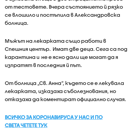
от тестовете. Вчера състоянието й рязко
се влошило и постъпила в Александровска
болница.
Мъжът на лекарката също работи в
Спешния център. Имат две деца. Сега са под
карантина и не е ясно дали ще могат да я
изпратят в последния й път.
От болница „Св. Анна“, където се е лекувала
лекарката, изказаха съболезнования, но
отказаха да коментират официално случая.
ВСИЧКО ЗА КОРОНАВИРУСА У НАС И ПО
СВЕТА ЧЕТЕТЕ ТУК