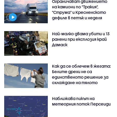
Ограничават движението
на камиони по "Тракия",
"Струма" и Кресненското
дефиле в петък и неделя
Най-малко двама убити и 13
ранени при експлозия край
Дамаск
Как да се облечем в жегата:
Белите дрехи не са
единственото решение за
охлаждане на тялото
Наближава пикът на
метеорния поток Персеиди