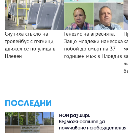
Счупиха стъкло на
Генезис на агресията:
Пре
тролейбус с пътници,
Защо младежи нанесоха
кам
движел се по улица в
побой до смърт на 37-
мож
Плевен
годишен мъж в Пловдив
заб
ли 
без
ПОСЛЕДНИ
НОИ разшири
възможностите за
получаване на обезщетения