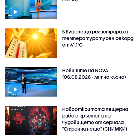
В Будапеща регистрираха
температуратурен рекорд
от 41,1°C
Новините на NOVA
(06.08.2026 - лятна късна)
Новооткритата пещерна
риба е кръстена на
чудовището от сериала
"Странни неща" (СНИМКИ)