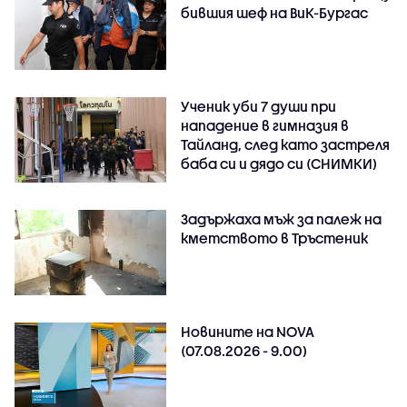
бившия шеф на ВиК-Бургас
Ученик уби 7 души при
нападение в гимназия в
Тайланд, след като застреля
баба си и дядо си (СНИМКИ)
Задържаха мъж за палеж на
кметството в Тръстеник
Новините на NOVA
(07.08.2026 - 9.00)