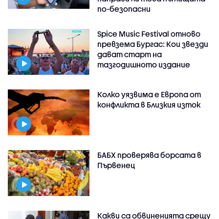
по-безопасни
Spice Music Festival отново
превзема Бургас: Кои звезди
дават старт на
тазгодишното издание
Колко уязвима е Европа от
конфликта в Близкия изток
БАБХ проверява борсата в
Първенец
Какви са обвиненията срещу