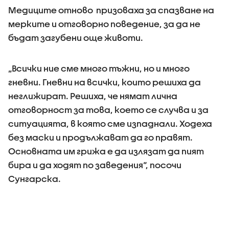
Медиците отново призоваха за спазване на
мерките и отговорно поведение, за да не
бъдат загубени още животи.
„Всички ние сме много тъжни, но и много
гневни. Гневни на всички, които решиха да
неглижират. Решиха, че нямат лична
отговорност за това, което се случва и за
ситуацията, в която сме изпаднали. Ходеха
без маски и продължават да го правят.
Основната им грижа е да излязат да пият
бира и да ходят по заведения“, посочи
Сунгарска.