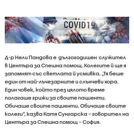
Д-р Нели Пандова е дългогодишен служител
в Центъра за Спешна помощ. Колегите й ще я
запомнят със светлата й усмивка. „Тя беше
един от най-лъчезарните и слънчеви хора.
Един човек, който през цялото време
полагаше грижи за своите пациенти.
Обичаше своите пациенти. Обичаше своите
колеги“, казва Катя Сунгарска – говорител на
Центъра за Спешна помощ – София.