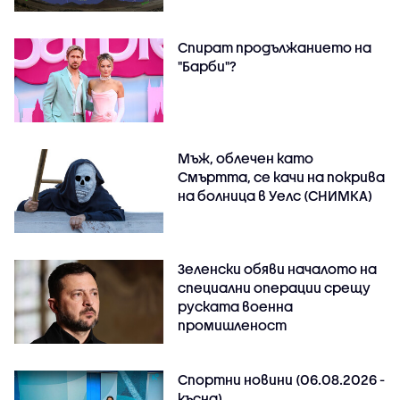
Спират продължанието на
"Барби"?
Мъж, облечен като
Смъртта, се качи на покрива
на болница в Уелс (СНИМКА)
Зеленски обяви началото на
специални операции срещу
руската военна
промишленост
Спортни новини (06.08.2026 -
късна)