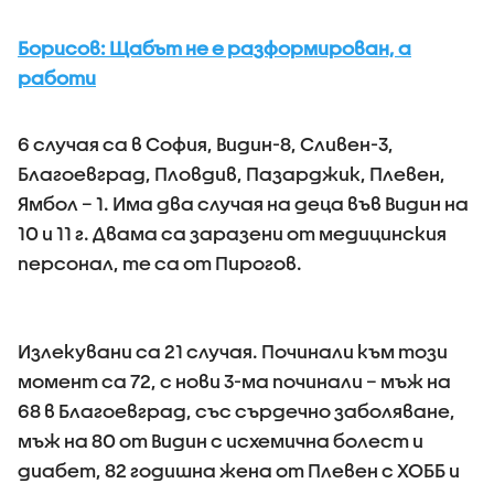
Борисов: Щабът не е разформирован, а
работи
6 случая са в София, Видин-8, Сливен-3,
Благоевград, Пловдив, Пазарджик, Плевен,
Ямбол – 1. Има два случая на деца във Видин на
10 и 11 г. Двама са заразени от медицинския
персонал, те са от Пирогов.
Излекувани са 21 случая. Починали към този
момент са 72, с нови 3-ма починали – мъж на
68 в Благоевград, със сърдечно заболяване,
мъж на 80 от Видин с исхемична болест и
диабет, 82 годишна жена от Плевен с ХОББ и