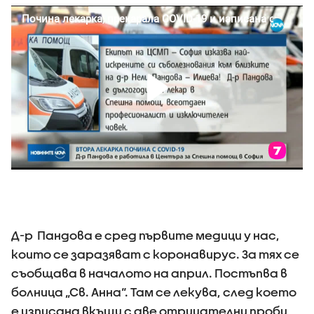
Д-р Пандова е сред първите медици у нас,
които се заразяват с коронавирус. За тях се
съобщава в началото на април. Постъпва в
болница „Св. Анна“. Там се лекува, след което
е изписана вкъщи с две отрицателни проби