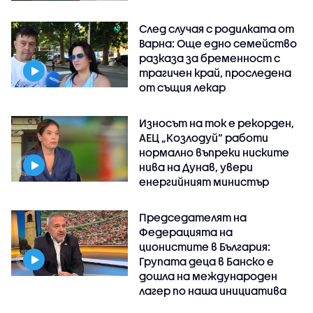
След случая с родилката от
Варна: Още едно семейство
разказа за бременност с
трагичен край, проследена
от същия лекар
Износът на ток е рекорден,
АЕЦ „Козлодуй“ работи
нормално въпреки ниските
нива на Дунав, увери
енергийният министър
Председателят на
Федерацията на
ционистите в България:
Групата деца в Банско е
дошла на международен
лагер по наша инициатива