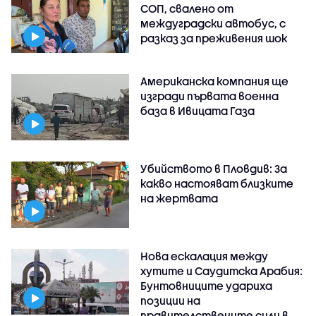
СОП, свалено от
междуградски автобус, с
разказ за преживения шок
Американска компания ще
изгради първата военна
база в Ивицата Газа
Убийството в Пловдив: За
какво настояват близките
на жертвата
Нова ескалация между
хутите и Саудитска Арабия:
Бунтовниците удариха
позиции на
правителствените сили в