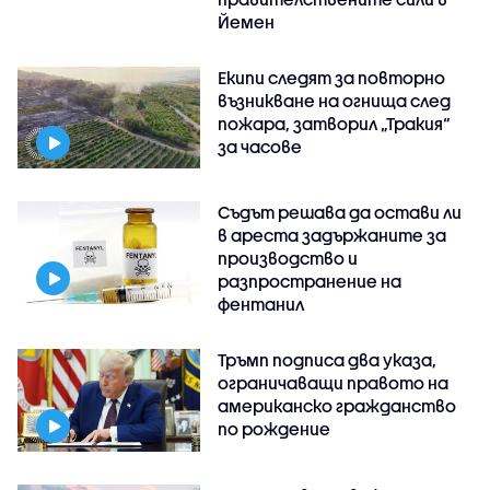
Йемен
Екипи следят за повторно
възникване на огнища след
пожара, затворил „Тракия“
за часове
Съдът решава да остави ли
в ареста задържаните за
производство и
разпространение на
фентанил
Тръмп подписа два указа,
ограничаващи правото на
американско гражданство
по рождение