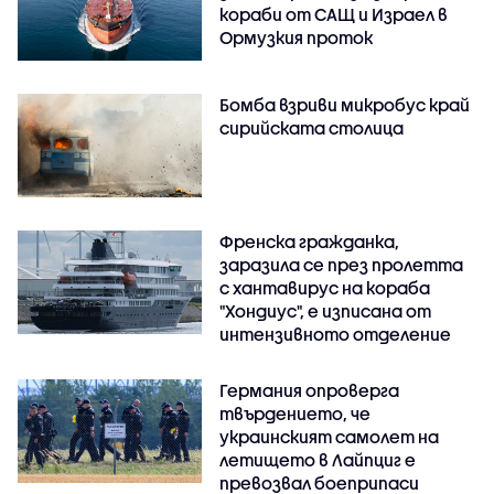
кораби от САЩ и Израел в
Ормузкия проток
Бомба взриви микробус край
сирийската столица
Френска гражданка,
заразила се през пролетта
с хантавирус на кораба
"Хондиус", е изписана от
интензивното отделение
Германия опроверга
твърдението, че
украинският самолет на
летището в Лайпциг е
превозвал боеприпаси