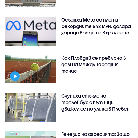
Осъдиха Meta да плати
рекордните 942 млн. долара
заради вредите върху деца
Как Пловдив се превърна в
дом на международния
тенис
Счупиха стъкло на
тролейбус с пътници,
движел се по улица в Плевен
Генезис на агресията: Защо