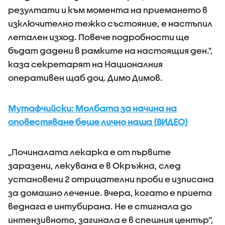
резултати и към момента на приемането в
изключително тежко състояние, е настъпил
летален изход. Повече подробности ще
бъдат дадени в рамките на настоящия ден.",
каза секретарят на Националния
оперативен щаб доц. Димо Димов.
Мутафчийски: Молбата за начина на
оповестяване беше лично наша (ВИДЕО)
„Починалата лекарка е от първите
заразени, лекувана е в Окръжна, след
установени 2 отрицателни проби е изписана
за домашно лечение. Вчера, когато е приета
веднага е интубирана. Не е стигнала до
интензивното, загинала е в спешния център“,