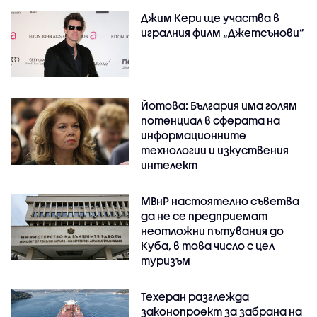
Джим Кери ще участва в
игралния филм „Джетсънови“
Йотова: България има голям
потенциал в сферата на
информационните
технологии и изкуствения
интелект
МВнР настоятелно съветва
да не се предприемат
неотложни пътувания до
Куба, в това число с цел
туризъм
Техеран разглежда
законопроект за забрана на