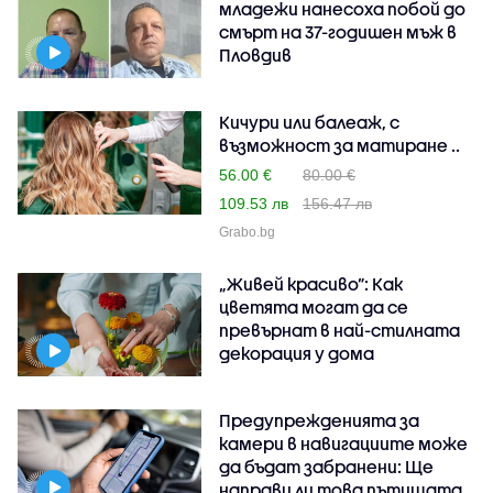
младежи нанесоха побой до
смърт на 37-годишен мъж в
Пловдив
Кичури или балеаж, с
възможност за матиране ..
56.00 €
80.00 €
109.53 лв
156.47 лв
Grabo.bg
„Живей красиво”: Как
цветята могат да се
превърнат в най-стилната
декорация у дома
Предупрежденията за
камери в навигациите може
да бъдат забранени: Ще
направи ли това пътищата