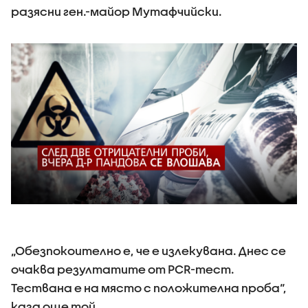
разясни ген.-майор Мутафчийски.
„Обезпокоително е, че е излекувана. Днес се
очаква резултатите от PCR-тест.
Тествана е на място с положителна проба“,
каза още той.