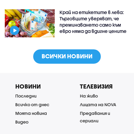
Край на етикетите в лева:
Търговците уверяват, че
преминаването само към
евро няма да вдигне цените
ВСИЧКИ НОВИНИ
НОВИНИ
ТЕЛЕВИЗИЯ
Последни
На живо
Всичко от днес
Лицата на NOVA
Моята новина
Предавания и
сериали
Видео