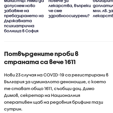
министър: Няма да
повече за
българит
у
допуснем ново
лекарства, въпреки
доплатил
забавяне на
че сме
млн. лв. з
пребазирането на
здравноосигурени?
лекарств
Държавната
психиатрична
болница в София
Потвърдените проби в
страната са вече 1611
Нови 23 случая на COVID-19 са регистрирани в
България за изминалото денонощие, с което
те стават общо 1611, съобщи доц. Димо
Димов, секретар на Националния
оперативен щаб на редовния брифинг тази
сутрин.