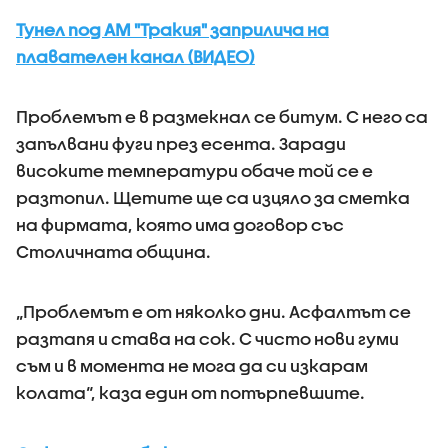
Тунел под АМ "Тракия" заприлича на
плавателен канал (ВИДЕО)
Проблемът е в размекнал се битум. С него са
запълвани фуги през есента. Заради
високите температури обаче той се е
разтопил. Щетите ще са изцяло за сметка
на фирмата, която има договор със
Столичната община.
„Проблемът е от няколко дни. Асфалтът се
разтапя и става на сок. С чисто нови гуми
съм и в момента не мога да си изкарам
колата“, каза един от потърпевшите.