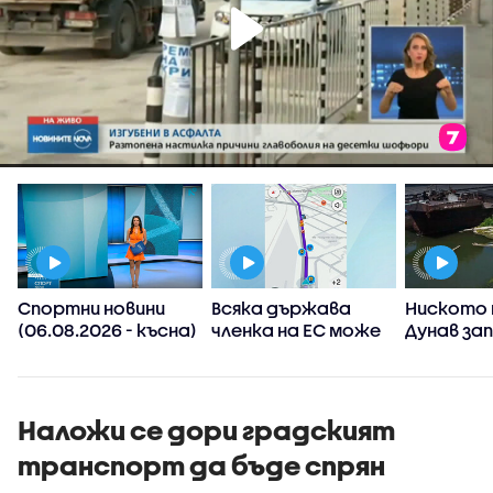
Спортни новини
Всяка държава
Ниското 
(06.08.2026 - късна)
членка на ЕС може
Дунав за
а
да реши да
АЕЦ-овет
ограничи
споделянето в
приложения на
Наложи се дори градският
информация къде
транспорт да бъде спрян
има проверки на
пътя