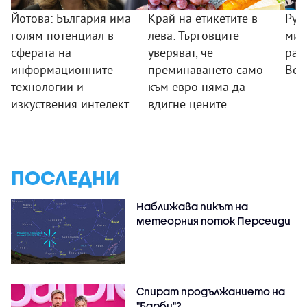
Йотова: България има
Край на етикетите в
Рум
голям потенциал в
лева: Търговците
мин
сферата на
уверяват, че
раб
информационните
преминаването само
Вел
технологии и
към евро няма да
изкуствения интелект
вдигне цените
ПОСЛЕДНИ
Наближава пикът на
метеорния поток Персеиди
Спират продължанието на
"Барби"?