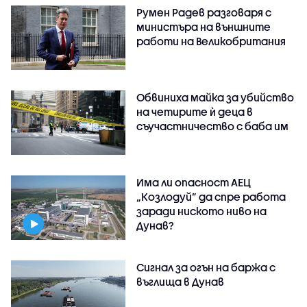
Румен Радев разговаря с
министъра на външните
работи на Великобритания
Обвиниха майка за убийство
на четирите ѝ деца в
съучастничество с баба им
Има ли опасност АЕЦ
„Козлодуй” да спре работа
заради ниското ниво на
Дунав?
Сигнал за огън на баржа с
въглища в Дунав