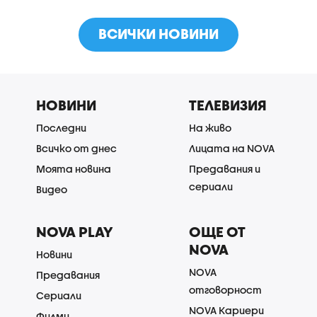
ВСИЧКИ НОВИНИ
НОВИНИ
ТЕЛЕВИЗИЯ
Последни
На живо
Всичко от днес
Лицата на NOVA
Моята новина
Предавания и
сериали
Видео
NOVA PLAY
ОЩЕ ОТ
NOVA
Новини
NOVA
Предавания
отговорност
Сериали
NOVA Кариери
Филми