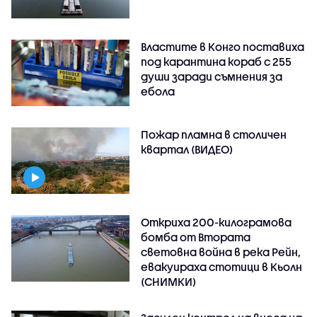
Властите в Конго поставиха
под карантина кораб с 255
души заради съмнения за
ебола
Пожар пламна в столичен
квартал (ВИДЕО)
Откриха 200-килограмова
бомба от Втората
световна война в река Рейн,
евакуираха стотици в Кьолн
(СНИМКИ)