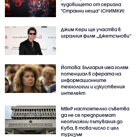
чудовището от сериала
"Странни неща" (СНИМКИ)
Джим Кери ще участва в
игралния филм „Джетсънови“
Йотова: България има голям
потенциал в сферата на
информационните
технологии и изкуствения
интелект
МВнР настоятелно съветва
да не се предприемат
неотложни пътувания до
Куба, в това число с цел
туризъм