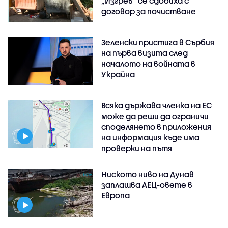
„Изгрев“ се сдобиха с
договор за почистване
Зеленски пристига в Сърбия
на първа визита след
началото на войната в
Украйна
Всяка държава членка на ЕС
може да реши да ограничи
споделянето в приложения
на информация къде има
проверки на пътя
Ниското ниво на Дунав
заплашва АЕЦ-овете в
Европа