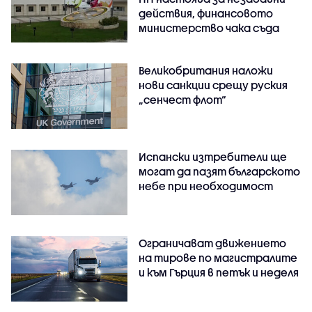
действия, финансовото
министерство чака съда
Великобритания наложи
нови санкции срещу руския
„сенчест флот“
Испански изтребители ще
могат да пазят българското
небе при необходимост
Ограничават движението
на тирове по магистралите
и към Гърция в петък и неделя