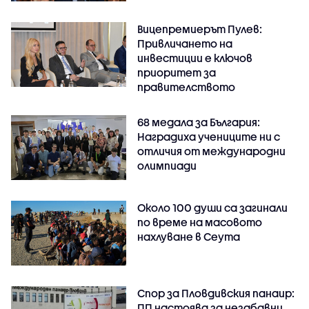
Вицепремиерът Пулев:
Привличането на
инвестиции е ключов
приоритет за
правителството
68 медала за България:
Наградиха учениците ни с
отличия от международни
олимпиади
Около 100 души са загинали
по време на масовото
нахлуване в Сеута
Спор за Пловдивския панаир:
ПП настоява за незабавни