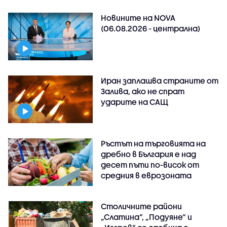
Новините на NOVA
(06.08.2026 - централна)
Иран заплашва страните от
Залива, ако не спрат
ударите на САЩ
Ръстът на търговията на
дребно в България е над
десет пъти по-висок от
средния в еврозоната
Столичните райони
„Слатина“, „Подуяне“ и