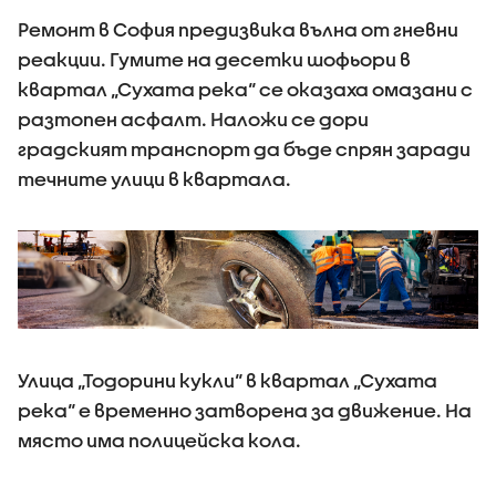
Ремонт в София предизвика вълна от гневни
реакции. Гумите на десетки шофьори в
квартал „Сухата река“ се оказаха омазани с
разтопен асфалт. Наложи се дори
градският транспорт да бъде спрян заради
течните улици в квартала.
Улица „Тодорини кукли“ в квартал „Сухата
река“ е временно затворена за движение. На
място има полицейска кола.