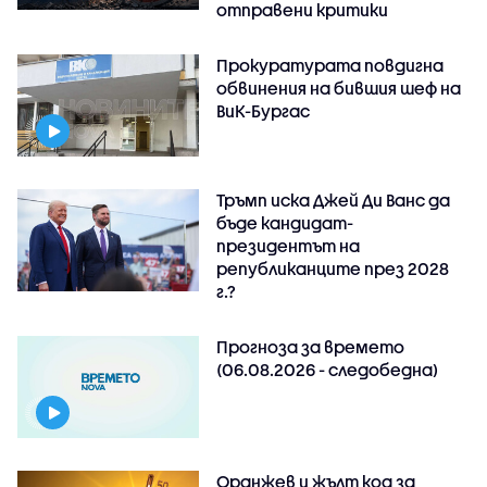
отправени критики
Прокуратурата повдигна
обвинения на бившия шеф на
ВиК-Бургас
Тръмп иска Джей Ди Ванс да
бъде кандидат-
президентът на
републиканците през 2028
г.?
Прогноза за времето
(06.08.2026 - следобедна)
Оранжев и жълт код за