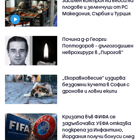
Засилен контрол на вноса на
плодове и зеленчуци от РС
Македония, Сърбия и Турция
Почина д-р Георги
Поптодоров – дългогодишен
неврохирург в „Пирогов“
„Екоравновесие“ издирва
бездомни кучета в София с
дронове и ловни екипи
Кризата във ФИФА се
задълбочава: УЕФА отказва
подкрепа за Инфантино,
Йордания получи бонуси след