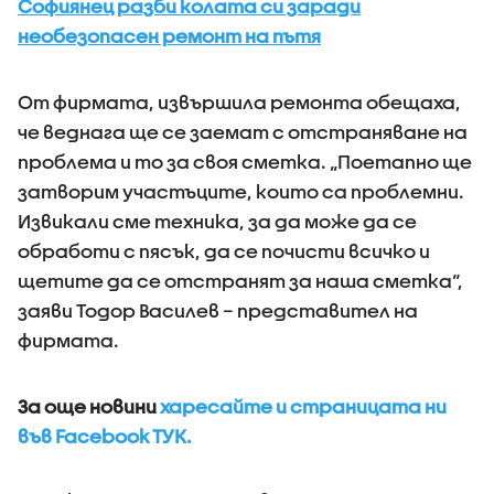
Софиянец разби колата си заради
необезопасен ремонт на пътя
От фирмата, извършила ремонта обещаха,
че веднага ще се заемат с отстраняване на
проблема и то за своя сметка. „Поетапно ще
затворим участъците, които са проблемни.
Извикали сме техника, за да може да се
обработи с пясък, да се почисти всичко и
щетите да се отстранят за наша сметка“,
заяви Тодор Василев – представител на
фирмата.
За още новини
харесайте и страницата ни
във Facebook ТУК.