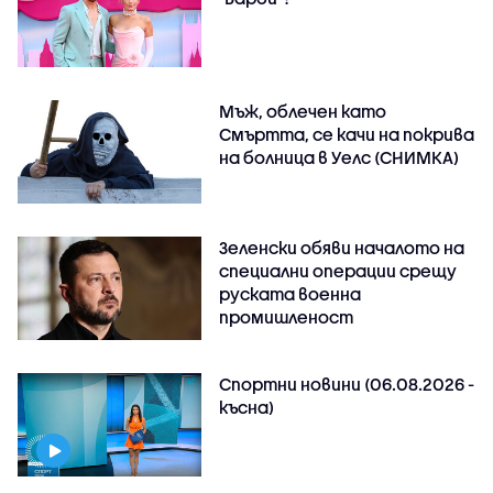
Мъж, облечен като
Смъртта, се качи на покрива
на болница в Уелс (СНИМКА)
Зеленски обяви началото на
специални операции срещу
руската военна
промишленост
Спортни новини (06.08.2026 -
късна)