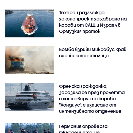
Техеран разглежда
законопроект за забрана на
кораби от САЩ и Израел в
Ормузкия проток
Бомба взриви микробус край
сирийската столица
Френска гражданка,
заразила се през пролетта
с хантавирус на кораба
"Хондиус", е изписана от
интензивното отделение
Германия опроверга
твърдението, че