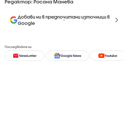
Редактор: Росана Манева
Добави ни в предпочитани източници в
Google
Последвайте ни
NewsLetter
Google News
Youtube