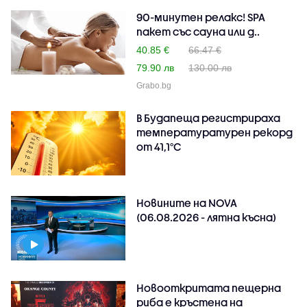
90-минутен релакс! SPA
пакет със сауна или д..
40.85 €
66.47 €
79.90 лв
130.00 лв
Grabo.bg
В Будапеща регистрираха
температуратурен рекорд
от 41,1°C
Новините на NOVA
(06.08.2026 - лятна късна)
Новооткритата пещерна
риба е кръстена на