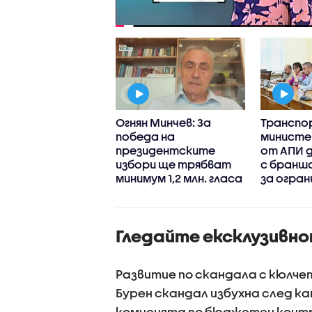
ъп интернешънъл
Огнян Минчев: За
Трансп
ан“:
победа на
министе
гресивна
президентските
от АПИ д
ария“ запазва
избори ще трябват
с бранш
кия си ръст на
минимум 1,2 млн. гласа
за огран
рие през
движени
ите 100 дни
камиони
вление
Гледайте ексклузивно
Развитие по скандала с кюлче
Бурен скандал избухна след к
комисията по бюджетен контр