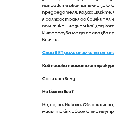
направите окончателно заключ
председателя. Казах: „Вижте,
я разпространя до всички.“ Аз
политика – не знам кой зад кого
Интересува ме да се спазва п
всички.
Спор в ЕП дали снимките от с
Кой поиска писмото от проку
Софи инт Велд.
Не бяхте Вие?
Не, не, не. Никога. Обясних ясн
мисията бях абсолютно неутра