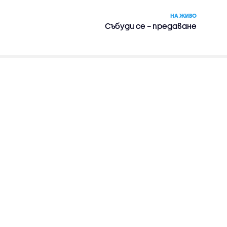
НА ЖИВО
Събуди се – предаване