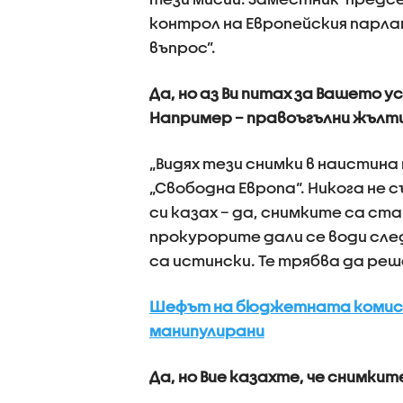
контрол на Европейския парла
въпрос”.
Да, но аз Ви питах за Вашето 
Например – правоъгълни жълти
„Видях тези снимки в наистина
„Свободна Европа“. Никога не 
си казах – да, снимките са ст
прокурорите дали се води сле
са истински. Те трябва да ре
Шефът на бюджетната комисия
манипулирани
Да, но Вие казахте, че снимкит