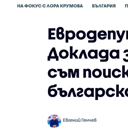
НА ФОКУС С ЛОРА КРУМОВА
БЪЛГАРИЯ
Евродепу
Доклада з
съм поис
българск
Евгений Генчев