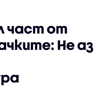
л част от
ачките: Не аз
т
ура