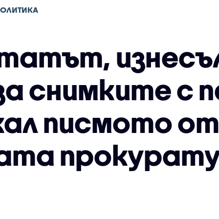
ПОЛИТИКА
татът, изнесъ
а снимките с п
кал писмото о
ата прокурат