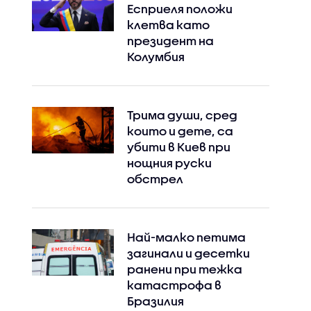
Есприеля положи
клетва като
президент на
Колумбия
Трима души, сред
които и дете, са
убити в Киев при
нощния руски
обстрел
Най-малко петима
загинали и десетки
ранени при тежка
катастрофа в
Бразилия