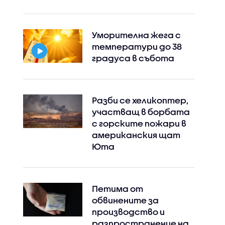
Уморителна жега с
температури до 38
градуса в събота
Разби се хеликоптер,
участващ в борбата
с горските пожари в
американския щат
Юта
Петима от
обвинените за
производство и
разпространение на