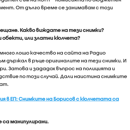
мент. От дълго време се занимавам с този
усещане. Какво виждате на тези снимки?
 обекти, или златни кюлчета?
 много лошо качество на сайта на Радио
съм държал в ръце оригиналите на тези снимки. И
ари. Затова и зададох въпрос на полицията и
дствие по този случай. Дали наистина снимките
шат.
 в ЕП: Снимките на Борисов с кюлчетата са
е са манипулирани.