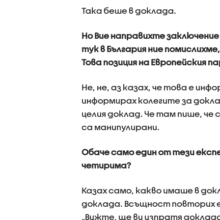
Така беше в доклада.
Но Вие направихте заключение 
тук в България ние помислихме
Това позиция на Европейския п
Не, не, аз казах, че това е ин
информирах колегите за докла
целия доклад. Че там пише, че
са манипулирани.
Обаче само един от тези експ
четирима?
Казах само, какво имаше в докл
доклада. Всъщност повторих е
„Вижте, ще ви изпратя доклад