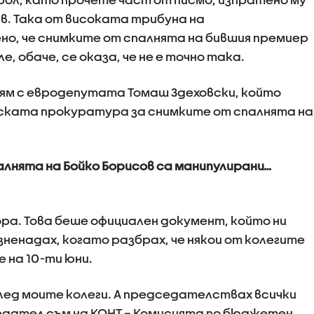
в. Така от високата трибуна на
о, че снимките от спалнята на бившия премиер
е, обаче, се оказа, че не е точно така.
ям с евродепутата Томаш Здеховски, който
ската прокуратура за снимките от спалнята на
алнята на Бойко Борисов са манипулирани…
ора. Това беше официален документ, който ни
ненадах, когато разбрах, че някои от колегите
 на 10-ти юни.
след моите колеги. А председателствах всички
едател съм на КОНТ – Комисията по бюджетен