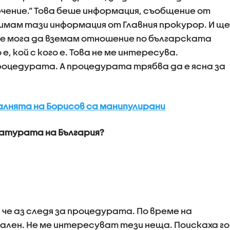
ение.“ Това беше информация, съобщение от
 имам тази информация от Главния прокурор. И ще
 не мога да вземам отношение по българската
 е, кой с кого е. Това не ме интересува.
роцедурата. А процедурата трябва да е ясна за
палнята на Борисов са манипулирани
ратурата на България?
о, че аз следя за процедурата. По време на
лен. Не ме интересуват тези неща. Поискаха го