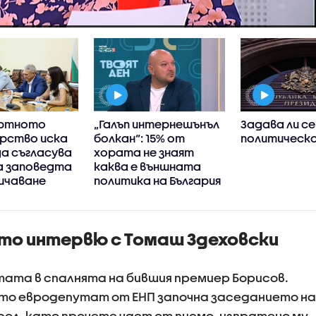
ортното
„Галъп интернешънъл
Задава ли се
рство иска
болкан“: 15% от
политическа
а съгласува
хората не знаят
а заповедта
каква е външната
ичаване
политика на България
ето на
то интервю с Томаш Здеховски
тата в спалнята на бившия премиер Борисов.
ато евродепутат от ЕНП започна заседанието на
ол, като прочете част от писмо, изпратено му