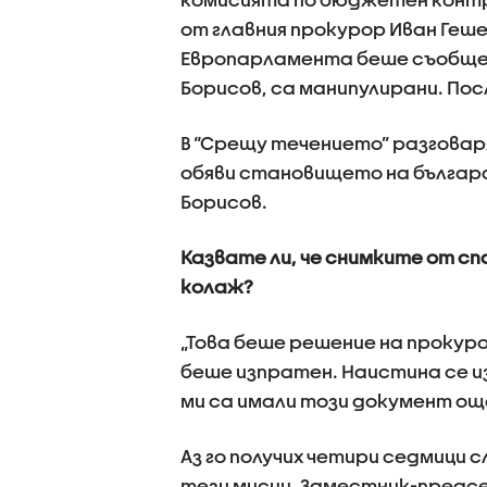
от главния прокурор Иван Геше
Европарламента беше съобщен
Борисов, са манипулирани. Посл
В “Срещу течението” разговар
обяви становището на българ
Борисов.
Казвате ли, че снимките от сп
колаж?
„Това беше решение на прокур
беше изпратен. Наистина се из
ми са имали този документ още
Аз го получих четири седмици 
тези мисии. Заместник-предс