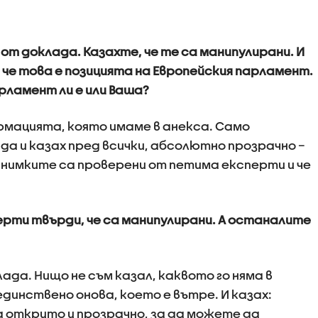
от доклада. Казахте, че те са манипулирани. И
, че това е позицията на Европейския парламент.
арламент ли е или Ваша?
формацията, която имаме в анекса. Само
да и казах пред всички, абсолютно прозрачно –
 снимките са проверени от петима експерти и че
ерти твърди, че са манипулирани. А останалите
ада. Нищо не съм казал, каквото го няма в
динствено онова, което е вътре. И казах:
а открито и прозрачно, за да можете да