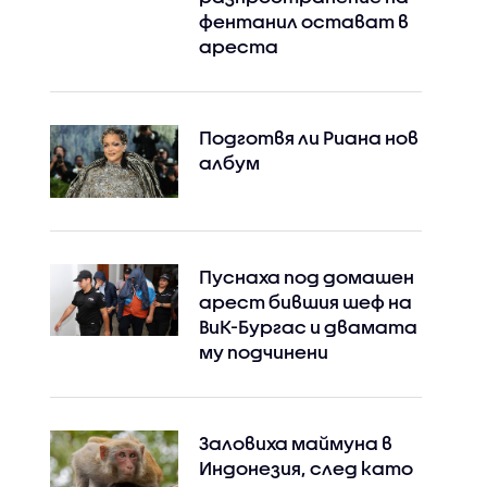
фентанил остават в
ареста
Подготвя ли Риана нов
албум
Пуснаха под домашен
арест бившия шеф на
ВиК-Бургас и двамата
му подчинени
Заловиха маймуна в
Индонезия, след като