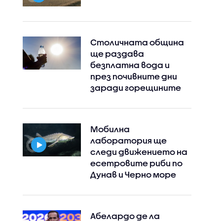
Столичната община
ще раздава
безплатна вода и
през почивните дни
заради горещините
Мобилна
лаборатория ще
следи движението на
есетровите риби по
Дунав и Черно море
Абелардо де ла