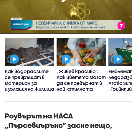
Как водораслите
„Живей красиво”:
Емблема
се превръщат в
Как цветята могат
ледоразб
материал за
да се превърнат в
Arctic Sun
изолация на жилища
най-стилната
„Грийнпий
декорация у дома
акостира
Варна
Роувърът на НАСА
„Пърсевиърънс” засне нещо,