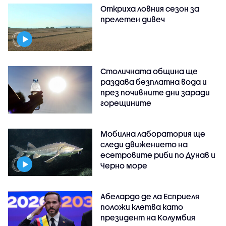
Откриха ловния сезон за
прелетен дивеч
Столичната община ще
раздава безплатна вода и
през почивните дни заради
горещините
Мобилна лаборатория ще
следи движението на
есетровите риби по Дунав и
Черно море
Абелардо де ла Есприеля
положи клетва като
президент на Колумбия