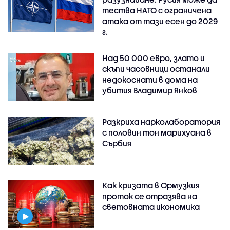
тества НАТО с ограничена
атака от тази есен до 2029
г.
Над 50 000 евро, злато и
скъпи часовници останали
недокоснати в дома на
убития Владимир Янков
Разкриха нарколаборатория
с половин тон марихуана в
Сърбия
Как кризата в Ормузкия
проток се отразява на
световната икономика