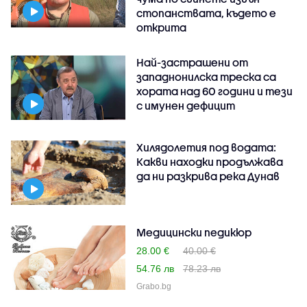
стопанствата, където е
открита
Най-застрашени от
западнонилска треска са
хората над 60 години и тези
с имунен дефицит
Хилядолетия под водата:
Какви находки продължава
да ни разкрива река Дунав
Медицински педикюр
28.00 €
40.00 €
54.76 лв
78.23 лв
Grabo.bg