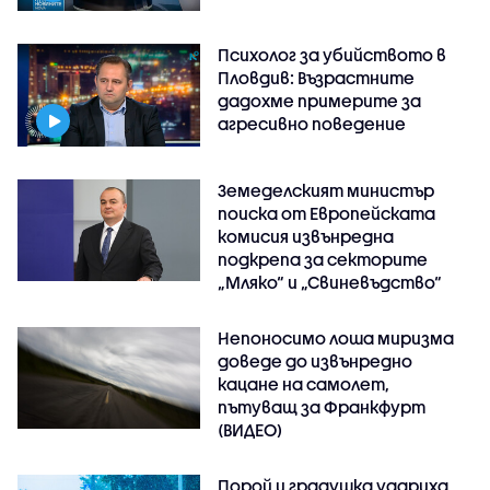
Психолог за убийството в
Пловдив: Възрастните
дадохме примерите за
агресивно поведение
Земеделският министър
поиска от Европейската
комисия извънредна
подкрепа за секторите
„Мляко“ и „Свиневъдство“
Непоносимо лоша миризма
доведе до извънредно
кацане на самолет,
пътуващ за Франкфурт
(ВИДЕО)
Порой и градушка удариха