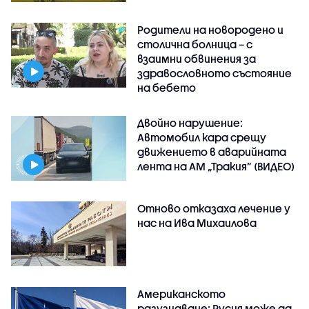
Родители на новородено и
столична болница – с
взаимни обвинения за
здравословното състояние
на бебето
Двойно нарушение:
Автомобил кара срещу
движението в аварийната
лента на АМ „Тракия” (ВИДЕО)
Отново отказаха лечение у
нас на Ива Михаилова
Американското
разузнаване: Русия може да