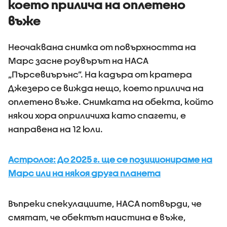
което прилича на оплетено
въже
Неочаквана снимка от повърхността на
Марс засне роувърът на НАСА
„Пърсевиърънс”. На кадъра от кратера
Джезеро се вижда нещо, което прилича на
оплетено въже. Снимката на обекта, който
някои хора оприличиха като спагети, е
направена на 12 юли.
Астролог: До 2025 г. ще се позиционираме на
Марс или на някоя друга планета
Въпреки спекулациите, НАСА потвърди, че
смятат, че обектът наистина е въже,