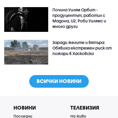
Почина Уилям Орбит -
продуцентът, работил с
Мадона, U2, Роби Уилямс и
много други
Заради жегите и вятъра:
Обявиха екстремен риск от
пожари в Хасковско
ВСИЧКИ НОВИНИ
НОВИНИ
ТЕЛЕВИЗИЯ
Последни
На живо