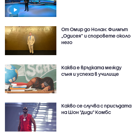
От Омир до Нолан: Филмът
„Одисея” и споровете около
него
Каква е връзката между
съня и успеха в училище
Какво се случва с присъдата
на Шон "Диди" Комбс