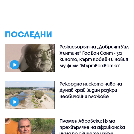
ПОСЛЕДНИ
Режисьорът на „Добрият Уил
Хънтинг“ Гас Ван Сант - за
киното, Кърт Кобейн и новия
му филм "Мъртва хватка"
Рекордно ниското ниво на
Дунав край Видин разкри
необичайни плажове
Пламен Абровски: Няма
прехвърляне на африканска
чума по свинете извън