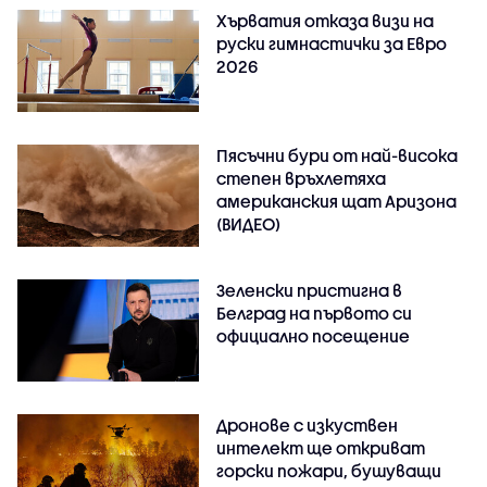
Хърватия отказа визи на
руски гимнастички за Евро
2026
Пясъчни бури от най-висока
степен връхлетяха
американския щат Аризона
(ВИДЕО)
Зеленски пристигна в
Белград на първото си
официално посещение
Дронове с изкуствен
интелект ще откриват
горски пожари, бушуващи