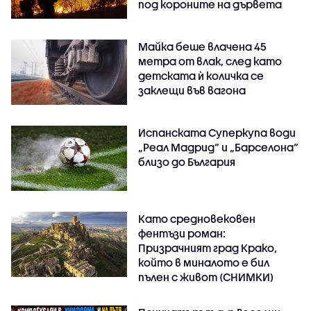
под короните на дървета
Майка беше влачена 45
метра от влак, след като
детската ѝ количка се
заклещи във вагона
Испанската Суперкупа води
„Реал Мадрид“ и „Барселона“
близо до България
Като средновековен
фентъзи роман:
Призрачният град Крако,
който в миналото е бил
пълен с живот (СНИМКИ)