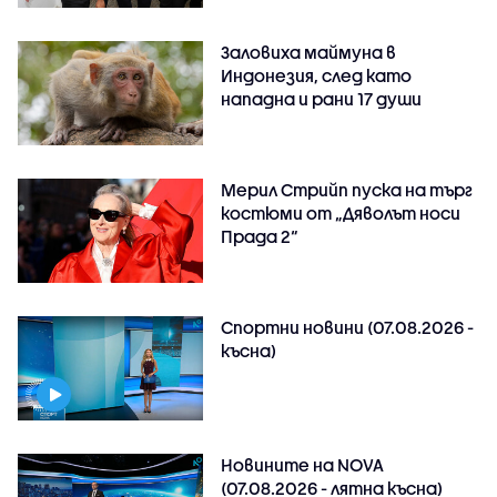
Заловиха маймуна в
Индонезия, след като
нападна и рани 17 души
Мерил Стрийп пуска на търг
костюми от „Дяволът носи
Прада 2“
Спортни новини (07.08.2026 -
късна)
Новините на NOVA
(07.08.2026 - лятна късна)