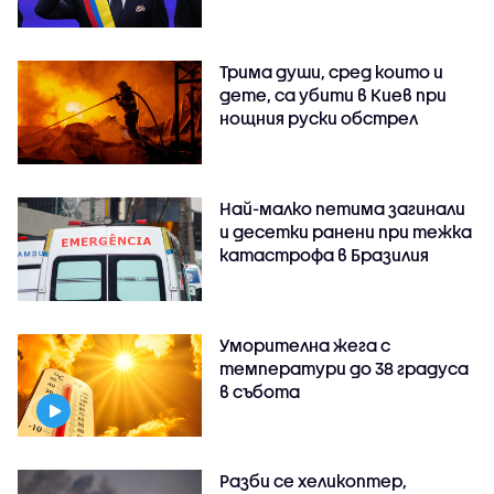
Трима души, сред които и
дете, са убити в Киев при
нощния руски обстрел
Най-малко петима загинали
и десетки ранени при тежка
катастрофа в Бразилия
Уморителна жега с
температури до 38 градуса
в събота
Разби се хеликоптер,