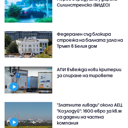
Силинстренско (ВИДЕО)
Федерален съд блокира
строежа на балната зала на
Тръмп в Белия дом
АПИ въвежда нови критерии
за спиране на тировете
"Златните ливади" около АЕЦ
"Козлодуй": 1600 евро за кв.м
са дадени на частна
компания