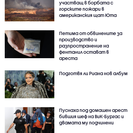
участващ в борбата с
горските пожари в
американския щат Юта
Петима от обвинените за
производство и
разпространение на
фентанил остават в
ареста
Подготвя ли Риана нов албум
Пуснаха под домашен арест
бившия шеф на ВиК-Бургас и
двамата му подчинени