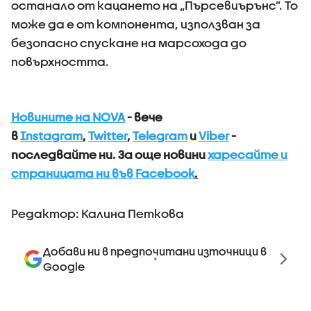
останало от кацането на „Пърсевиърънс”. То
може да е от компонента, използван за
безопасно спускане на марсохода до
повърхността.
Новините на NOVA
- вече
в
Instagram
,
Twitter
,
Telegram
и
Viber
-
последвайте ни.
За още новини
харесайте и
страницата ни във Facebook
.
Редактор: Калина Петкова
Добави ни в предпочитани източници в
Google