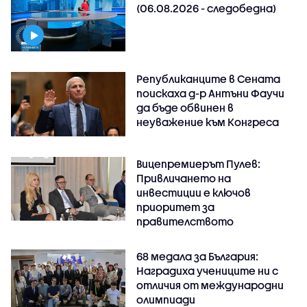
(06.08.2026 - следобедна)
Републиканците в Сената
поискаха д-р Антъни Фаучи
да бъде обвинен в
неуважение към Конгреса
Вицепремиерът Пулев:
Привличането на
инвестиции е ключов
приоритет за
правителството
68 медала за България:
Наградиха учениците ни с
отличия от международни
олимпиади