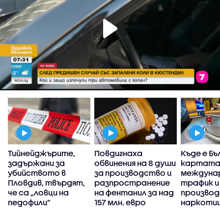
Тийнейджърите,
Повдигнаха
Къде е Бъ
н
задържани за
обвинения на 8 души
картата
убийството в
за производство и
междуна
Пловдив, твърдят,
разпространение
трафик и
че са „ловци на
на фентанил за над
производ
педофили”
157 млн. евро
наркоти