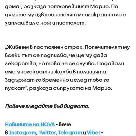
дома”, разказа потърпевшият Марио. По
думите му извършителят многократно го е
заплашвал с нож и пистолет.
„Живеем в постоянен страх. Попечителят му
всеки път се подписва, че ще му дава
лекарства, но това не се случва. Подавали
сме многократни жалби в полицията.
Задържат го временно и след това го
пускат”, разказа съпругата на Марио.
Повече гледайте във видеото.
Новините на NOVA
- вече
в
Instagram
,
Twitter
,
Telegram
и
Viber
-