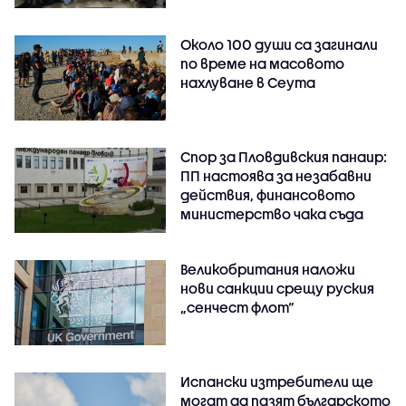
Около 100 души са загинали
по време на масовото
нахлуване в Сеута
Спор за Пловдивския панаир:
ПП настоява за незабавни
действия, финансовото
министерство чака съда
Великобритания наложи
нови санкции срещу руския
„сенчест флот“
Испански изтребители ще
могат да пазят българското