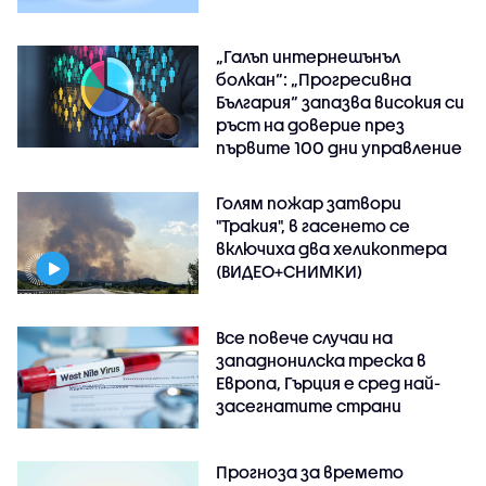
„Галъп интернешънъл
болкан“: „Прогресивна
България“ запазва високия си
ръст на доверие през
първите 100 дни управление
Голям пожар затвори
"Тракия", в гасенето се
включиха два хеликоптера
(ВИДЕО+СНИМКИ)
Все повече случаи на
западнонилска треска в
Европа, Гърция е сред най-
засегнатите страни
Прогноза за времето