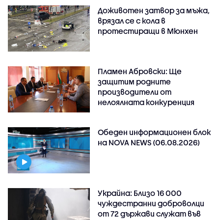
Доживотен затвор за мъжа,
врязал се с кола в
протестиращи в Мюнхен
Пламен Абровски: Ще
защитим родните
производители от
нелоялната конкуренция
Обеден информационен блок
на NOVA NEWS (06.08.2026)
Украйна: Близо 16 000
чуждестранни доброволци
от 72 държави служат във