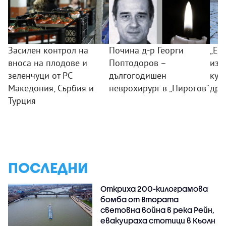
Засилен контрол на
Почина д-р Георги
„Ек
вноса на плодове и
Поптодоров –
изд
зеленчуци от РС
дългогодишен
куч
Македония, Сърбия и
неврохирург в „Пирогов“
дро
Турция
ПОСЛЕДНИ
Откриха 200-килограмова
бомба от Втората
световна война в река Рейн,
евакуираха стотици в Кьолн