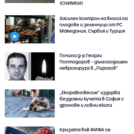
(СНИМКИ)
Засилен контрол на вноса на
плодове и зеленчуци от РС
Македония, Сърбия и Турция
Почина д-р Георги
Поптодоров – дългогодишен
неврохирург в „Пирогов“
„Екоравновесие“ издирва
бездомни кучета в София с
дронове и ловни екипи
Кризата във ФИФА се