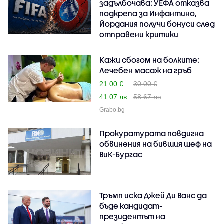
задълбочава: УЕФА отказва
подкрепа за Инфантино,
Йордания получи бонуси след
отправени критики
Кажи сбогом на болките:
Лечебен масаж на гръб
21.00 €
30.00 €
41.07 лв
58.67 лв
Grabo.bg
Прокуратурата повдигна
обвинения на бившия шеф на
ВиК-Бургас
Тръмп иска Джей Ди Ванс да
бъде кандидат-
президентът на