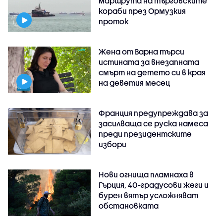
маршрута на търговските
кораби през Ормузкия
проток
Жена от Варна търси
истината за внезапната
смърт на детето си в края
на деветия месец
Франция предупреждава за
засилваща се руска намеса
преди президентските
избори
Нови огнища пламнаха в
Гърция, 40-градусови жеги и
бурен вятър усложняват
обстановката