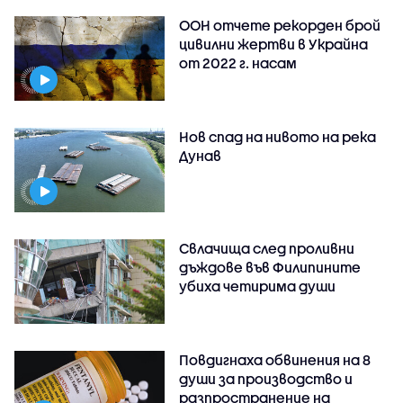
ООН отчете рекорден брой
цивилни жертви в Украйна
от 2022 г. насам
Нов спад на нивото на река
Дунав
Свлачища след проливни
дъждове във Филипините
убиха четирима души
Повдигнаха обвинения на 8
души за производство и
разпространение на