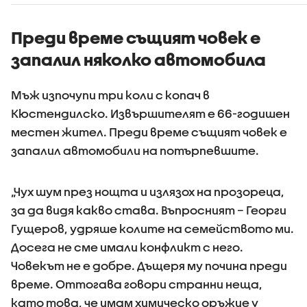
Преди време същият човек е
запалил няколко автомобила
Мъж изпочупи три коли с копач в
Кюстендилско. Извършителят е 66-годишен
местен жител. Преди време същият човек е
запалил автомобили на потърпевшите.
„Чух шум през нощта и излязох на прозореца,
за да видя какво става. Въпросният – Георги
Гущеров, удряше колите на семейството ми.
Досега не сме имали конфликт с него.
Човекът не е добре. Дъщеря му почина преди
време. Оттогава говори странни неща,
като това, че имам химическо оръжие у