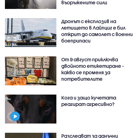
въоръжените сили
Дронът с експлозив на
летището в Лайпциг е бил
открит до самолет с военни
боеприпаси
От 9 август приключва
двойното етикетиране -
какво се променя за
потребителите
Кога и защо кучетата
реагират агресивно?
Разследват за данъчни