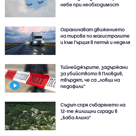
небе при необходимост
Ограничават движението
на тирове по магистралите
и към Гърция в петък и неделя
Тийнейджърите, задържани
за убийството в Пловдив,
твърдят, че са „ловци на
педофили”
Съдът спря събарянето на
12-те жилищни сгради в
„Баба Алино“