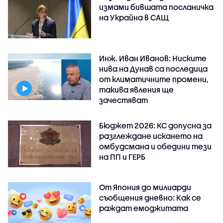
измами бившата посланичка
на Украйна в САЩ
Инж. Иван Иванов: Ниските
нива на Дунав са последица
от климатичните промени,
такива явления ще
зачестяват
Бюджет 2026: КС допусна за
разглеждане искането на
омбудсмана и обедини тези
на ПП и ГЕРБ
От Япония до милиарди
съобщения дневно: Как се
раждат емоджитата