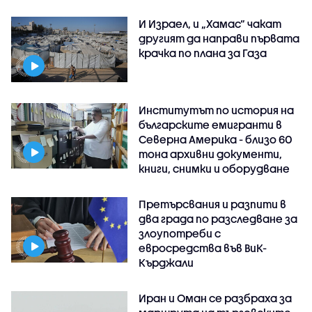
И Израел, и „Хамас“ чакат
другият да направи първата
крачка по плана за Газа
Институтът по история на
българските емигранти в
Северна Америка - близо 60
тона архивни документи,
книги, снимки и оборудване
Претърсвания и разпити в
два града по разследване за
злоупотреби с
евросредства във ВиК-
Кърджали
Иран и Оман се разбраха за