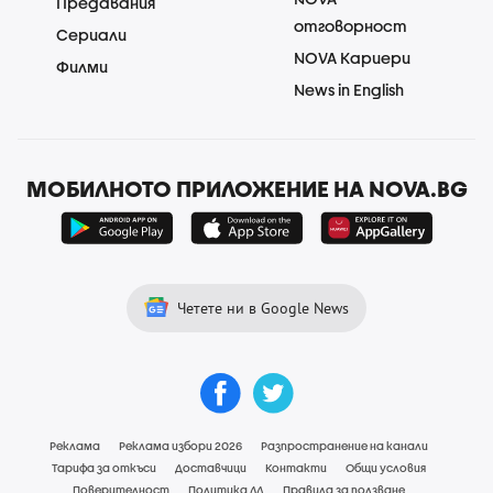
Предавания
отговорност
Сериали
NOVA Кариери
Филми
News in English
МОБИЛНОТО ПРИЛОЖЕНИЕ НА NOVA.BG
Четете ни в Google News
Реклама
Реклама избори 2026
Разпространение на канали
Тарифа за откъси
Доставчици
Контакти
Общи условия
Поверителност
Политика ЛД
Правила за ползване