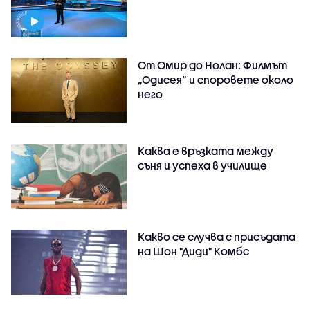
От Омир до Нолан: Филмът
„Одисея” и споровете около
него
Каква е връзката между
съня и успеха в училище
Какво се случва с присъдата
на Шон "Диди" Комбс