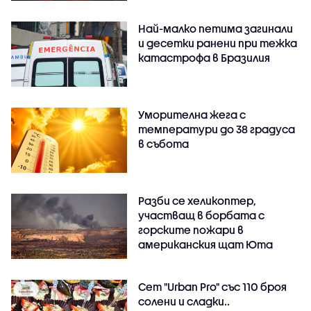
Най-малко петима загинали
и десетки ранени при тежка
катастрофа в Бразилия
Уморителна жега с
температури до 38 градуса
в събота
Разби се хеликоптер,
участващ в борбата с
горските пожари в
американския щат Юта
Сет "Urban Pro" със 110 броя
солени и сладки..