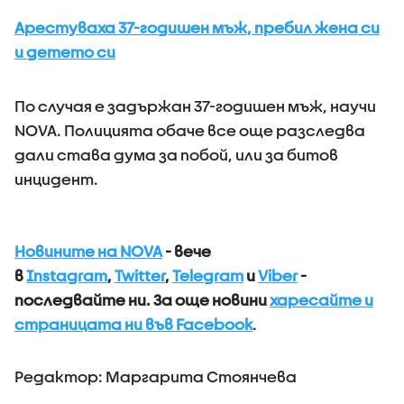
Арестуваха 37-годишен мъж, пребил жена си
и детето си
По случая е задържан 37-годишен мъж, научи
NOVA. Полицията обаче все още разследва
дали става дума за побой, или за битов
инцидент.
Новините на NOVA
- вече
в
Instagram
,
Twitter
,
Telegram
и
Viber
-
последвайте ни.
За още новини
харесайте и
страницата ни във Facebook
.
Редактор: Маргарита Стоянчева