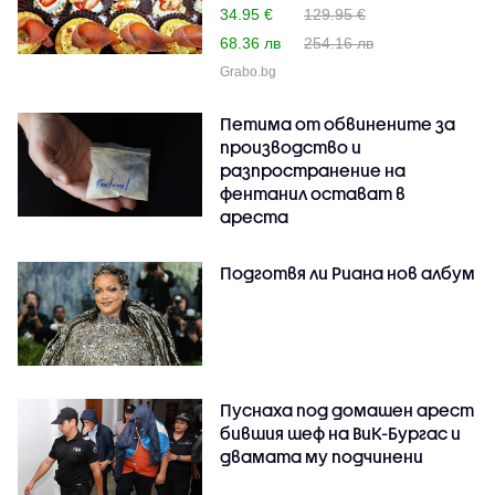
34.95 €
129.95 €
68.36 лв
254.16 лв
Grabo.bg
Петима от обвинените за
производство и
разпространение на
фентанил остават в
ареста
Подготвя ли Риана нов албум
Пуснаха под домашен арест
бившия шеф на ВиК-Бургас и
двамата му подчинени