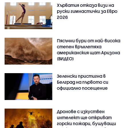
Хърватия отказа визи на
руски гимнастички за Евро
2026
Пясъчни бури от най-висока
степен връхлетяха
американския щат Аризона
(ВИДЕО)
Зеленски пристигна в
Белград на първото си
официално посещение
Дронове с изкуствен
интелект ще откриват
горски пожари, бушуващи