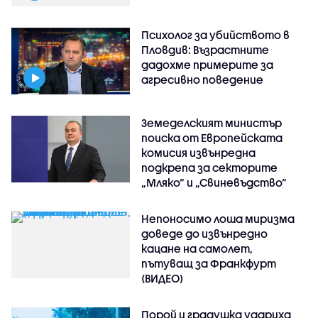
Психолог за убийството в
Пловдив: Възрастните
дадохме примерите за
агресивно поведение
Земеделският министър
поиска от Европейската
комисия извънредна
подкрепа за секторите
„Мляко“ и „Свиневъдство“
Непоносимо лоша миризма
доведе до извънредно
кацане на самолет,
пътуващ за Франкфурт
(ВИДЕО)
Порой и градушка удариха