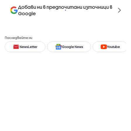
Добави ни в предпочитани източници в
Google
Последвайте ни
NewsLetter
Google News
Youtube