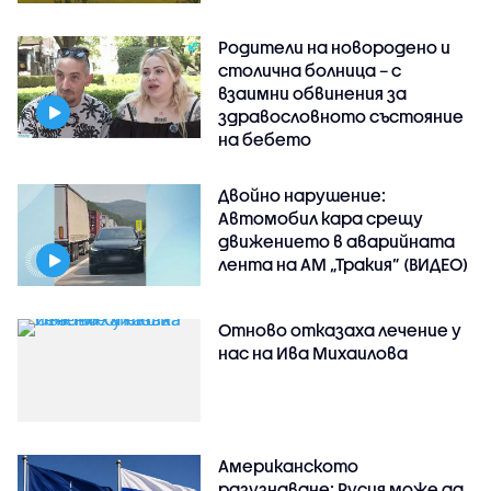
Родители на новородено и
столична болница – с
взаимни обвинения за
здравословното състояние
на бебето
Двойно нарушение:
Автомобил кара срещу
движението в аварийната
лента на АМ „Тракия” (ВИДЕО)
Отново отказаха лечение у
нас на Ива Михаилова
Американското
разузнаване: Русия може да