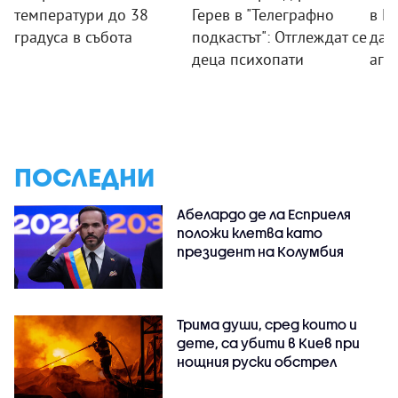
температури до 38
Герев в "Телеграфно
в П
градуса в събота
подкастът": Отглеждат се
дад
деца психопати
агр
ПОСЛЕДНИ
Абелардо де ла Есприеля
положи клетва като
президент на Колумбия
Трима души, сред които и
дете, са убити в Киев при
нощния руски обстрел