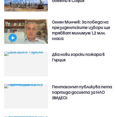
обекти в София
Огнян Минчев: За победа на
президентските избори ще
трябват минимум 1,2 млн.
гласа
Два нови горски пожара в
Гърция
Пентагонът публикува пета
партида досиета за НЛО
(ВИДЕО)