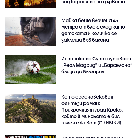
под короните на дървета
Майка беше влачена 45
метра от влак, след като
детската ѝ количка се
заклещи във вагона
Испанската Суперкупа води
„Реал Мадрид“ и „Барселона“
близо до България
Като средновековен
фентъзи роман:
Призрачният град Крако,
който в миналото е бил
пълен с живот (СНИМКИ)