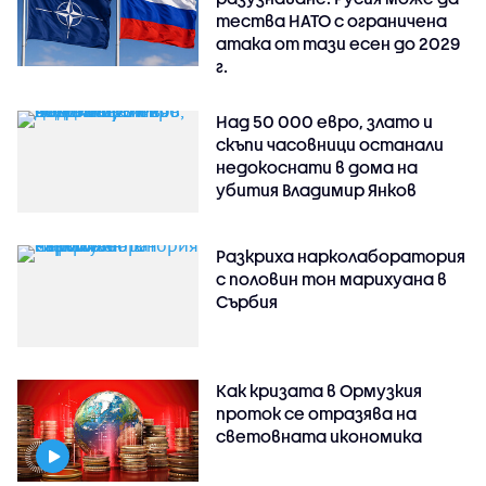
тества НАТО с ограничена
атака от тази есен до 2029
г.
Над 50 000 евро, злато и
скъпи часовници останали
недокоснати в дома на
убития Владимир Янков
Разкриха нарколаборатория
с половин тон марихуана в
Сърбия
Как кризата в Ормузкия
проток се отразява на
световната икономика