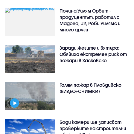
Почина Уилям Орбит -
продуцентът, работил с
Мадона, U2, Роби Уилямс и
много други
Заради жегите и вятъра:
Обявиха екстремен риск от
пожари в Хасковско
Голям пожар в Пловдивско
(ВИДЕО+СНИМКИ)
Боди камери ще записват
проверките на строителни