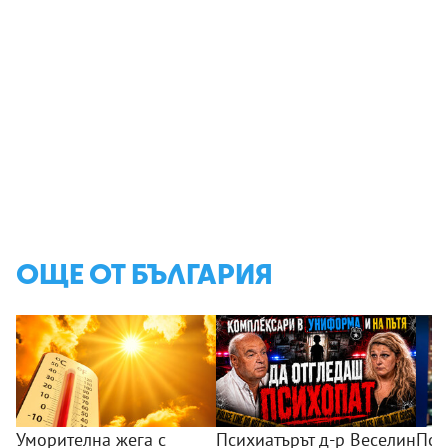
ОЩЕ ОТ БЪЛГАРИЯ
Уморителна жега с
Психиатърът д-р Веселин
Пси