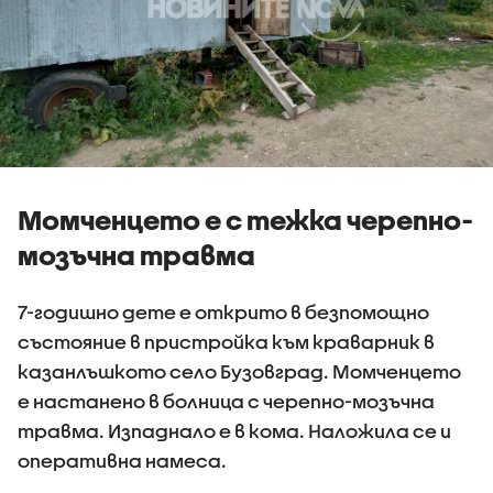
Момченцето е с тежка черепно-
мозъчна травма
7-годишно дете е открито в безпомощно
състояние в пристройка към краварник в
казанлъшкото село Бузовград. Момченцето
е настанено в болница с черепно-мозъчна
травма. Изпаднало е в кома. Наложила се и
оперативна намеса.