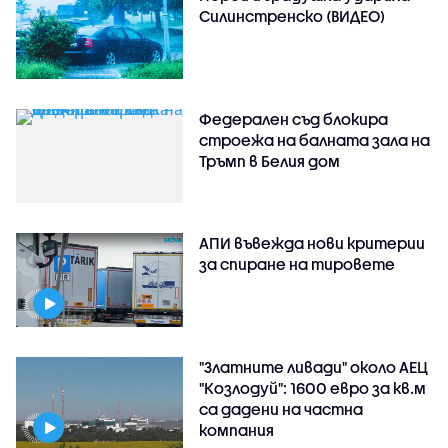
Силинстренско (ВИДЕО)
Федерален съд блокира
строежа на балната зала на
Тръмп в Белия дом
АПИ въвежда нови критерии
за спиране на тировете
"Златните ливади" около АЕЦ
"Козлодуй": 1600 евро за кв.м
са дадени на частна
компания