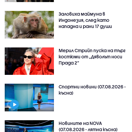
Заловиха маймуна в
Индонезия, след като
нападна и рани 17 души
Мерил Стрийп пуска на търг
костюми от „Дяволът носи
Прада 2“
Спортни новини (07.08.2026 -
късна)
Новините на NOVA
(07.08.2026 - лятна късна)