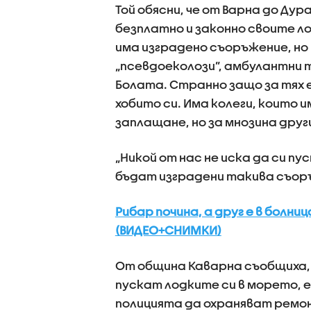
Той обясни, че от Варна до Ду
безплатно и законно своите ло
има изградено съоръжение, но 
„псевдоеколози”, амбулантни т
Болата. Странно защо за тях 
хобито си. Има колеги, които
заплащане, но за мнозина други
„Никой от нас не иска да си пу
бъдат изградени такива съоръ
Рибар почина, а друг е в болни
(ВИДЕО+СНИМКИ)
От община Каварна съобщиха, ч
пускат лодките си в морето, 
полицията да охраняват ремонт