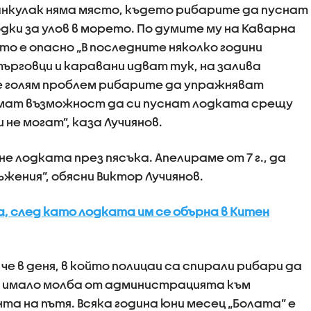
ранкулак няма място, където рибарите да пуснат
дки за улов в морето. По думите му на Каварна
то е опасно „В последните няколко години
ърговци и каравани идват тук, на залива
е голям проблем рибарите да упражняват
 имат възможност да си пуснат лодката срещу
 не могат”, каза Лучиянов.
сне лодката през пясъка. Апелираме от 7 г., да
жения”, обясни Виктор Лучиянов.
ца, след като лодката им се обърна в Китен
е в деня, в който полицаи са спирали рибари да
е имало молба от администрацията към
а на пътя. Всяка година юни месец „Болата” е