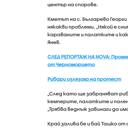
център на спорове.
Кметът на с. Българево Георги
някакви проблеми. „Някой е сни
караваните и палатките и как
Янев.
СЛЕД РЕПОРТАЖ НА NOVA: Пром
от Черноморието
Рибари излязоха на протест
„След като ще забраняват риб
кемперите, палатките и палене
„Трябва веднъж завинаги да има
Край залива бе и бай Ташко от 