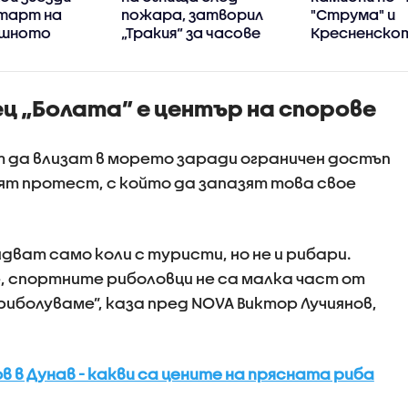
тарт на
пожара, затворил
"Струма" и
ишното
„Тракия“ за часове
Кресненско
дефиле в пет
неделя
ец „Болата” е център на спорове
ат да влизат в морето заради ограничен достъп
вят протест, с който да запазят това свое
дват само коли с туристи, но не и рибари.
 спортните риболовци не са малка част от
иболуваме”, каза пред NOVA Виктор Лучиянов,
 в Дунав - какви са цените на прясната риба