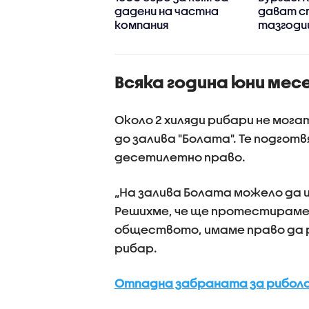
тоносния побой
дадени на частна
дават с
овдив
компания
тазгод
издание
Всяка година юни мес
Около 2 хиляди рибари не мог
до залива "Болата". Те подгот
десетилетно право.
„На залива Болата можело да и
Решихме, че ще протестираме,
обществото, имаме право да р
рибар.
Отпадна забраната за риболов