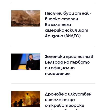
Пясъчни бури от най-
висока степен
връхлетяха
американския щат
Аризона (ВИДЕО)
Зеленски пристигна в
Белград на първото
си официално
посещение
Дронове с изкуствен
интелект ще
Instagram
Facebook
откриват горски