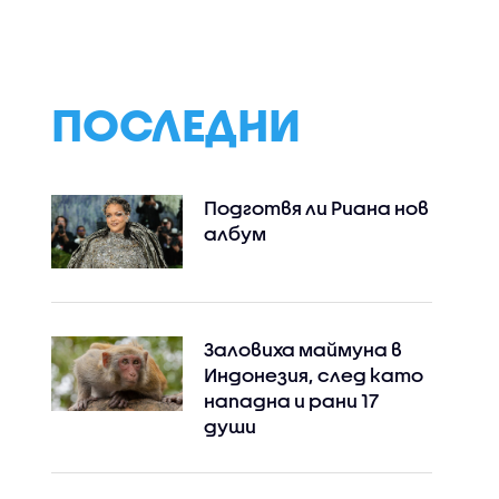
„Люлин” след дв
то
инцидента с тр
ък и
ПОСЛЕДНИ
Подготвя ли Риана нов
албум
Заловиха маймуна в
Индонезия, след като
нападна и рани 17
души