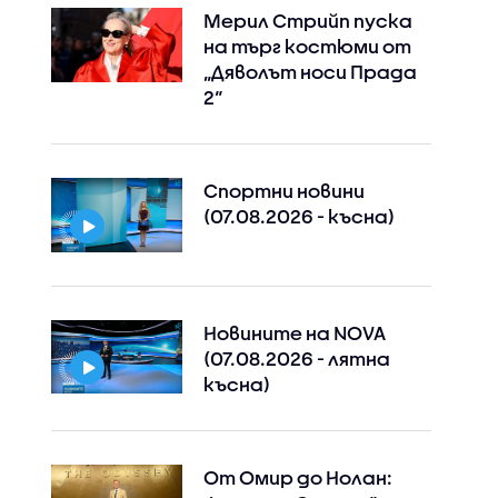
Мерил Стрийп пуска
на търг костюми от
„Дяволът носи Прада
2“
Спортни новини
(07.08.2026 - късна)
Новините на NOVA
(07.08.2026 - лятна
късна)
От Омир до Нолан: