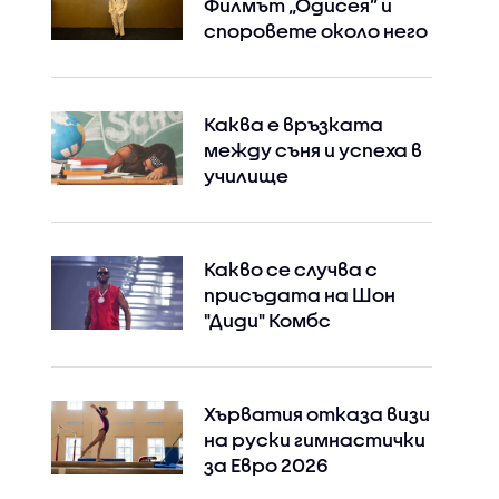
Филмът „Одисея” и
споровете около него
Каква е връзката
между съня и успеха в
училище
Какво се случва с
присъдата на Шон
"Диди" Комбс
Хърватия отказа визи
на руски гимнастички
за Евро 2026