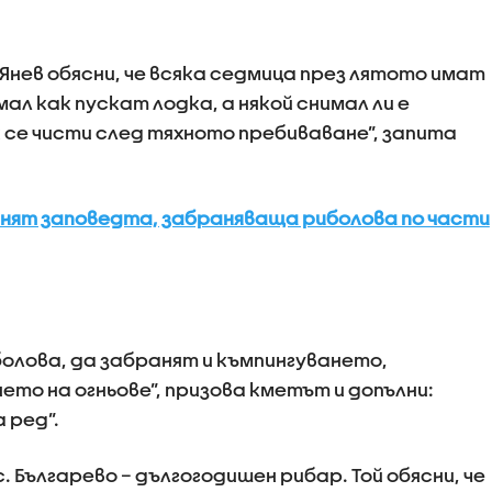
 Янев обясни, че всяка седмица през лятото имат
мал как пускат лодка, а някой снимал ли е
 се чисти след тяхното пребиваване”, запита
енят заповедта, забраняваща риболова по части
олова, да забранят и къмпингуването,
то на огньове”, призова кметът и допълни:
 ред”.
с. Българево – дългогодишен рибар. Той обясни, че