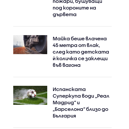
пожари, бушуващи
под короните на
дървета
Майка беше влачена
45 метра от влак,
след като детската
ѝ количка се заклещи
във вагона
Испанската
Суперкупа води „Реал
Мадрид“ и
„Барселона“ близо до
България