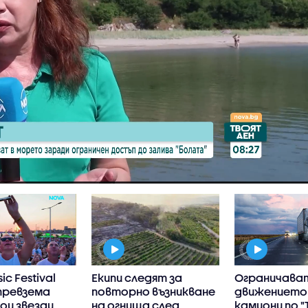
ic Festival
Екипи следят за
Ограничава
превзема
повторно възникване
движението
Кои звезди
на огнища след
камиони по "