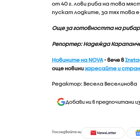
от 40 г. лови риба на това мя
пускат лодките, за тях това е
Още за готовността на рибар
Репортер: Надежда Карапанч
Новините на NOVA
- вече в
Inst
още новини
харесайте и стран
Редактор: Весела Веселинова
Добави ни в предпочитани и
Последвайте ни
NewsLetter