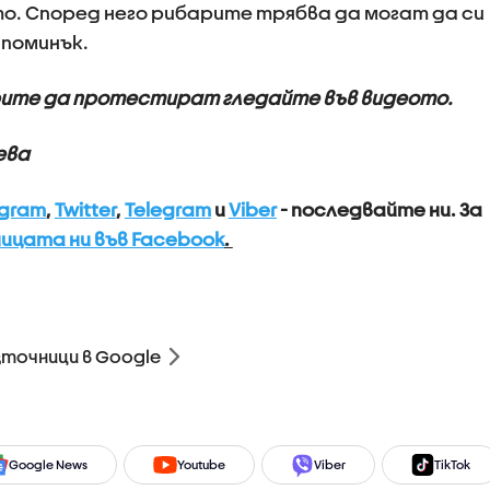
сто. Според него рибарите трябва да могат да си
 поминък.
ите да протестират гледайте във видеото.
ева
agram
,
Twitter
,
Telegram
и
Viber
- последвайте ни.
За
ицата ни във Facebook
.
зточници в Google
Google News
Youtube
Viber
TikTok