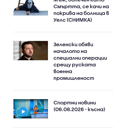
Смъртта, се качи на
покрива на болница в
Уелс (СНИМКА)
Зеленски обяви
началото на
специални операции
срещу руската
военна
промишленост
Спортни новини
(06.08.2026 - късна)