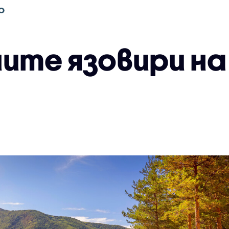
О
ите язовири на