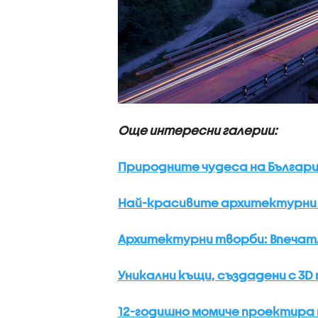
Още интересни галерии:
Природните чудеса на България
Най-красивите архитектурни р
Архитектурни творби: Впечатл
Уникални къщи, създадени с 3D
12-годишно момиче проектира