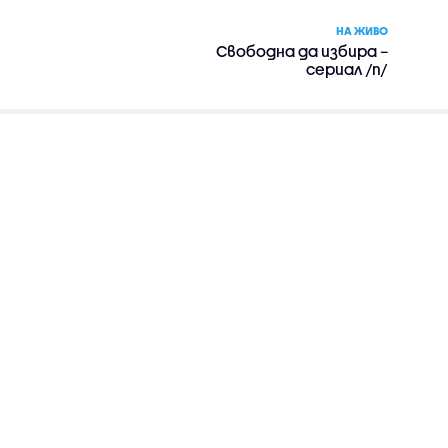
НА ЖИВО
Свободна да избира –
сериал /п/