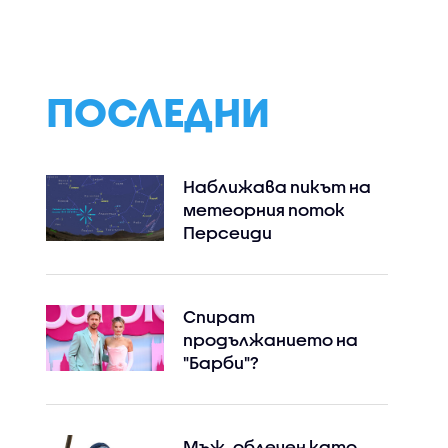
ПОСЛЕДНИ
Наближава пикът на
метеорния поток
Персеиди
Спират
продължанието на
"Барби"?
Мъж, облечен като