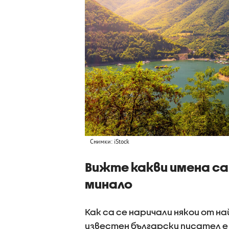
Снимки: iStock
Вижте какви имена са
минало
Как са се наричали някои от н
известен български писател е