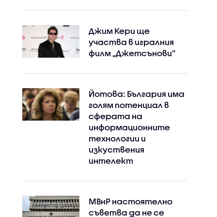
Джим Кери ще
участва в игралния
филм „Джетсънови“
Йотова: България има
голям потенциал в
сферата на
информационните
технологии и
изкуствения
интелект
МВнР настоятелно
съветва да не се