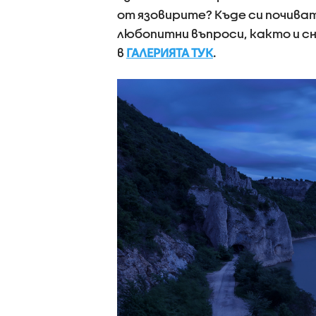
от язовирите? Къде си почива
любопитни въпроси, както и сн
в
ГАЛЕРИЯТА ТУК
.