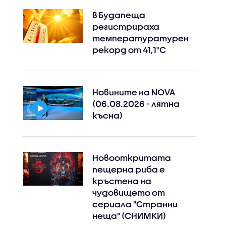
В Будапеща
регистрираха
температуратурен
рекорд от 41,1°C
Новините на NOVA
(06.08.2026 - лятна
късна)
Новооткритата
пещерна риба е
кръстена на
чудовището от
сериала "Странни
неща" (СНИМКИ)