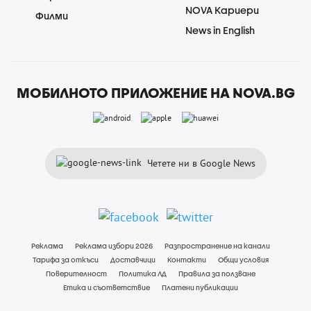
NOVA Кариери
Филми
News in English
МОБИЛНОТО ПРИЛОЖЕНИЕ НА NOVA.BG
Четете ни в Google News
Реклама
Реклама избори 2026
Разпространение на канали
Тарифа за откъси
Доставчици
Контакти
Общи условия
Поверителност
Политика ЛД
Правила за ползване
Етика и съответствие
Платени публикации