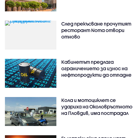
След прекъсване прочутият
ресторант Noma отвори
отново
Кабинетът предлага
ограничението за износ на
нефтопродукти да отпадне
Кола и мотоциклет се
удариха на Околовръстното
на Пловдив, има пострадал