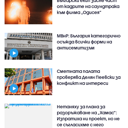
Български екип засне част
от кадрите на саундтрака
към филма „Одисея“
МВнР: България категорично
осъжда всички форми на
антисемитизъм
Сметната палата
проверява Делян Пеевски за
конфликт на интереси
Нетаняху за плана за
разоръжаване на „Хамас“:
Изпратиха ни проект, но не
се съгласихме с него