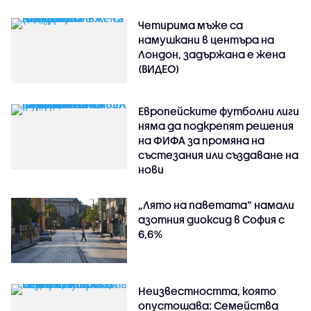
Четирима мъже са
намушкани в центъра на
Лондон, задържана е жена
(ВИДЕО)
Европейските футболни лиги
няма да подкрепят решения
на ФИФА за промяна на
състезания или създаване на
нови
„Лято на паветата“ намали
азотния диоксид в София с
6,6%
Неизвестността, която
опустошава: Семейства