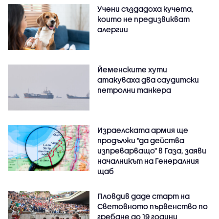
Учени създадоха кучета,
които не предизвикват
алергии
Йеменските хути
атакуваха два саудитски
петролни танкера
Израелската армия ще
продължи "да действа
изпреварващо" в Газа, заяви
началникът на Генералния
щаб
Пловдив даде старт на
Световното първенство по
гребане до 19 години