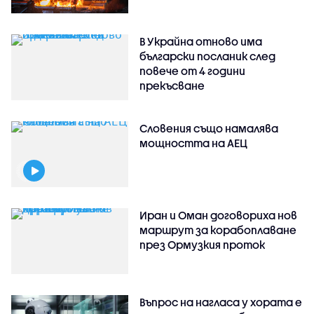
В Украйна отново има
български посланик след
повече от 4 години
прекъсване
Словения също намалява
мощността на АЕЦ
Иран и Оман договориха нов
маршрут за корабоплаване
през Ормузкия проток
Въпрос на нагласа у хората е