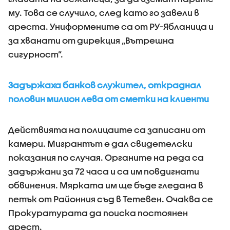
му. Това се случило, след като го завели в
ареста. Униформените са от РУ-Ябланица и
за хванати от дирекция „Вътрешна
сигурност”.
Задържаха банков служител, откраднал
половин милион лева от сметки на клиенти
Действията на полицаите са записани от
камери. Мигрантът е дал свидетелски
показания по случая. Органите на реда са
задържани за 72 часа и са им повдигнати
обвинения. Мярката им ще бъде гледана в
петък от Районния съд в Тетевен. Очаква се
Прокуратурата да поиска постоянен
арест.