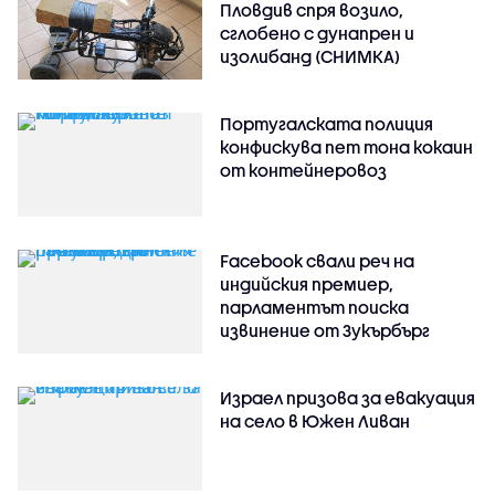
Пловдив спря возило,
сглобено с дунапрен и
изолибанд (СНИМКА)
Португалската полиция
конфискува пет тона кокаин
от контейнеровоз
Facebook свали реч на
индийския премиер,
парламентът поиска
извинение от Зукърбърг
Израел призова за евакуация
на село в Южен Ливан