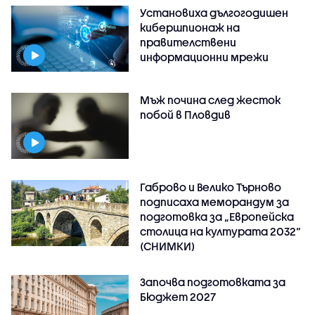
Установиха дългогодишен
кибершпионаж на
правителствени
информационни мрежи
Мъж почина след жесток
побой в Пловдив
Габрово и Велико Търново
подписаха меморандум за
подготовка за „Европейска
столица на културата 2032“
(СНИМКИ)
Започва подготовката за
Бюджет 2027