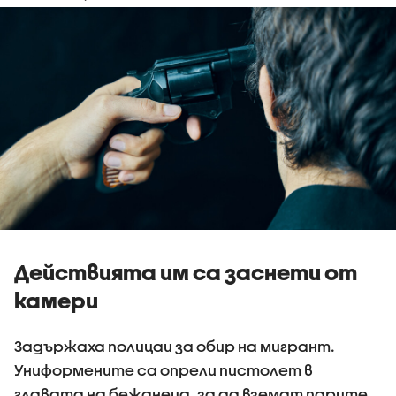
Действията им са заснети от
камери
Задържаха полицаи за обир на мигрант.
Униформените са опрели пистолет в
главата на бежанеца, за да вземат парите