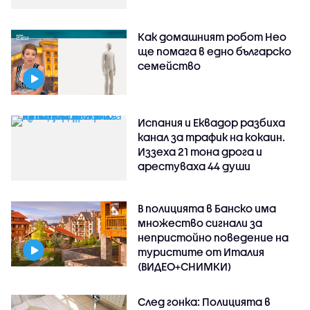
Как домашният робот Нео
ще помага в едно българско
семейство
Испания и Еквадор разбиха
канал за трафик на кокаин.
Иззеха 21 тона дрога и
арестуваха 44 души
В полицията в Банско има
множество сигнали за
непристойно поведение на
туристите от Италия
(ВИДЕО+СНИМКИ)
След гонка: Полицията в