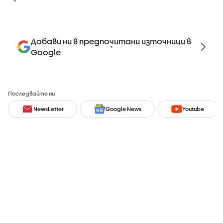
Добави ни в предпочитани източници в
Google
Последвайте ни
NewsLetter
Google News
Youtube