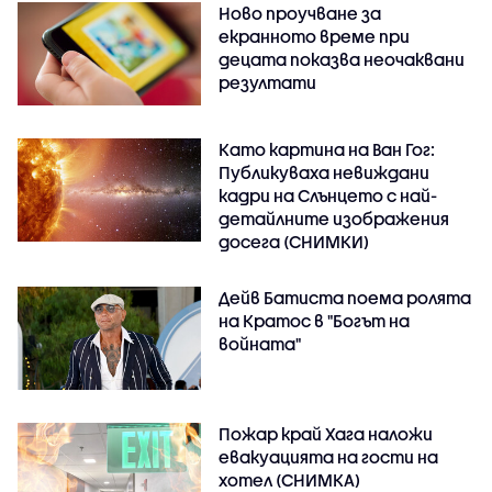
Ново проучване за
екранното време при
децата показва неочаквани
резултати
Като картина на Ван Гог:
Публикуваха невиждани
кадри на Слънцето с най-
детайлните изображения
досега (СНИМКИ)
Дейв Батиста поема ролята
на Кратос в "Богът на
войната"
Пожар край Хага наложи
евакуацията на гости на
хотел (СНИМКА)