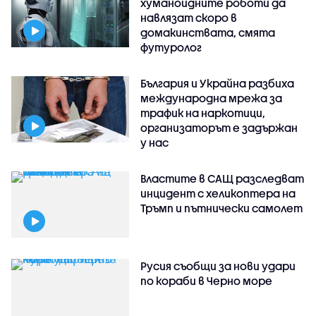
хуманоидните роботи да
навлязат скоро в
домакинствата, смята
футуролог
България и Украйна разбиха
международна мрежа за
трафик на наркотици,
организаторът е задържан
у нас
Властите в САЩ разследват
инцидент с хеликоптера на
Тръмп и пътнически самолет
Русия съобщи за нови удари
по кораби в Черно море