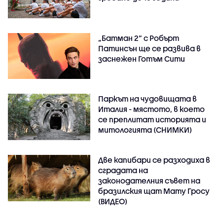
„Батман 2“ с Робърт
Патинсън ще се развива в
заснежен Готъм Сити
Паркът на чудовищата в
Италия - мястото, в което
се преплитат историята и
митологията (СНИМКИ)
Две капибари се разходиха в
сградата на
законодателния съвет на
бразилския щат Мату Гросу
(ВИДЕО)