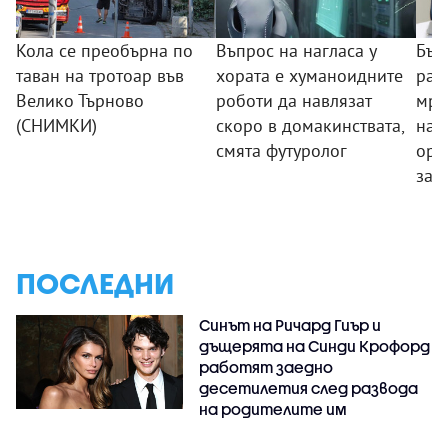
Кола се преобърна по
Въпрос на нагласа у
Бъл
таван на тротоар във
хората е хуманоидните
раз
Велико Търново
роботи да навлязат
мре
(СНИМКИ)
скоро в домакинствата,
нар
смята футуролог
орг
зад
ПОСЛЕДНИ
Синът на Ричард Гиър и
дъщерята на Синди Крофорд
работят заедно
десетилетия след развода
на родителите им